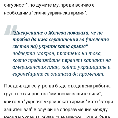
сигурност", по думите му, преди всичко е
необходима "силна украинска армия".
"Дискусиите в Женева показаха, че не
трябва да има ограничения за (числения
състав на) украинската армия"
,
подчерта Макрон, противно на това,
което предвиждаше първият вариант на
американския план, който украинците и
европейците се опитаха да променят.
Предвижда се утре да бъде създадена работна
група по въпроса за "мироопазващите сили",
които да "укрепят украинската армия" като "втори
защитен вал" в случай на споразумение между
Русия и Украйна, обяви още Макрон. Тя ще бъде