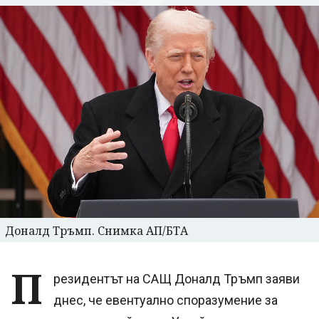
Доналд Тръмп. Снимка АП/БТА
П
резидентът на САЩ Доналд Тръмп заяви
днес, че евентуално споразумение за