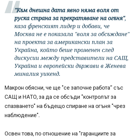
"Към днешна дата явно няма воля от
руска страна за прекратяване на огъня"
,
каза френският лидер и добави, че
Москва не е показала "воля за обсъждане"
на проекта за американски план за
Украйна, който беше променен след
дискусии между представители на САЩ,
Украйна и европейски държави в Женева
миналия уикенд.
Макрон обясни, че ще "се започне работа“ със
САЩ и НАТО, за да се обсъди "контролът за
спазването" на бъдещо спиране на огъня "чрез
наблюдение".
Освен това, по отношение на "гаранциите за