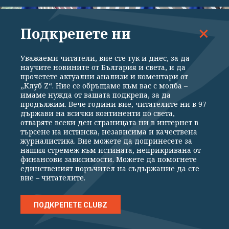
Подкрепете ни
Уважаеми читатели, вие сте тук и днес, за да
научите новините от България и света, и да
прочетете актуални анализи и коментари от
„Клуб Z“. Ние се обръщаме към вас с молба –
имаме нужда от вашата подкрепа, за да
продължим. Вече години вие, читателите ни в 97
държави на всички континенти по света,
отваряте всеки ден страницата ни в интернет в
ВОЙНАТА
търсене на истинска, независима и качествена
журналистика. Вие можете да допринесете за
ЕС санкционира 5-ма шефове от руския
нашия стремеж към истината, неприкривана от
военно-промишлен комплекс
финансови зависимости. Можете да помогнете
единственият поръчител на съдържание да сте
вие – читателите.
ПОДКРЕПЕТЕ CLUBZ