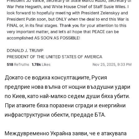
Докато се водиха консултациите, Русия
предприе нова вълна от нощни въздушни удари
по Киев, като най-малко седем души бяха убити.
При атаките бяха поразени сгради и енергийни
инфраструктурни обекти, предаде БТА.
Междувременно Украйна заяви, че е атакувала