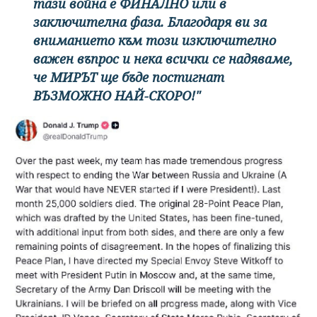
тази война е ФИНАЛНО или в
заключителна фаза. Благодаря ви за
вниманието към този изключително
важен въпрос и нека всички се надяваме,
че МИРЪТ ще бъде постигнат
ВЪЗМОЖНО НАЙ-СКОРО!"