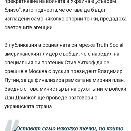
прекратяване на войната в Украйна е „съвсем
близо“, като подчерта, че остава да бъдат
изгладени само няколко спорни точки, предадоха
световните агенции.
В публикация в социалната си мрежа Truth Social
американският лидер съобщи, че е наредил на
специалния си пратеник Стив Уиткоф да се
срещне в Москва с руския президент Владимир
Путин, за да финализира рамката на мирния план.
Заедно с това министърът на сухопътните войски
Дан Дрискол ще проведе разговори с
украинската страна.
„Остават само няколко точки, по които