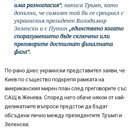
има разногласия“
, написа Тръмп, като
допълни, че самият той би се срещнал с
украинския президент Володимир
Зеленски и с Путин
„единствено когато
споразумението бъде сключено или
преговорите достигнат финалната
фаза“.
По-рано днес украински представител заяви, че
Киев по същество подкрепя рамката на
американския мирен план след преговорите със
САЩ в Женева. Според него обаче някои от най-
деликатните въпроси предстои да бъдат
обсъдени лично между президентите Тръмп и
Зеленски.