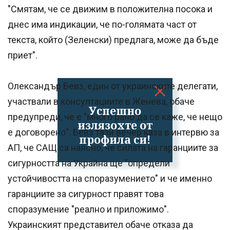
"Смятам, че се движим в положителна посока и
днес има индикации, че по-голямата част от
текста, който (Зеленски) предлага, може да бъде
приет".
Олександър Бевз, един от украинските делегати,
участвали в консултациите в Женева, обаче
Успешно
предупреди, че е "много рано да се каже, че нещо
излязохте от
е договорено". Бевз тази вечер каза в интервю за
профила си!
АП, че САЩ са наясно, че силата на гаранциите за
сигурността на Украйна ще "определи
устойчивостта на споразумението" и че именно
гаранциите за сигурност правят това
споразумение "реално и приложимо".
Украинският представител обаче отказа да