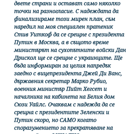
двете страни и остават само няколко
точки на разногласие. С надеждата да
финализираме този мирен план, съм
наредил на моя специален пратеник
Стив Уиткоф да се срещне с президента
Путин в Москва, а в същото време
министърът на сухопътните войски Дан
Дрискол ще се срещне с украинците. Ще
бъда информиран за целия напредък
заедно с вицепрезидента Джей Ди Ванс,
държавния секретар Марко Рубио,
военния министър Пийт Хегсет и
началника на кабинета на Белия дом
Сюзи Уайлс. Очаквам с надежда да се
срещна с президентите Зеленски и
Путин скоро, но САМО когато
споразумението за прекратяване на