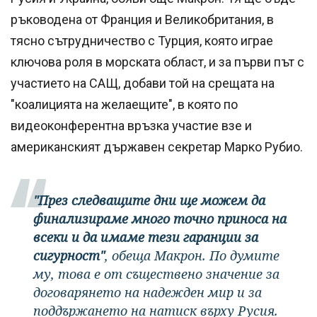
ръководена от Франция и Великобритания, в
тясно сътрудничество с Турция, която играе
ключова роля в морската област, и за първи път с
участието на САЩ, добави той на срещата на
"коалицията на желаещите", в която по
видеоконферентна връзка участие взе и
американският държавен секретар Марко Рубио.
"През следващите дни ще можем да
финализираме много точно приноса на
всеки и да имаме тези гаранции за
сигурност"
, обеща Макрон. По думите
му, това е от съществено значение за
договарянето на надежден мир и за
поддържането на натиск върху Русия.