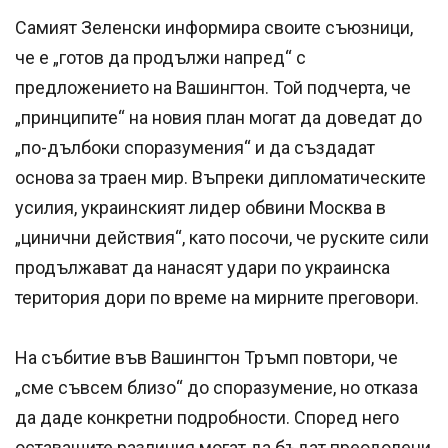
Самият Зеленски информира своите съюзници,
че е „готов да продължи напред“ с
предложението на Вашингтон. Той подчерта, че
„принципите“ на новия план могат да доведат до
„по-дълбоки споразумения“ и да създадат
основа за траен мир. Въпреки дипломатическите
усилия, украинският лидер обвини Москва в
„цинични действия“, като посочи, че руските сили
продължават да нанасят удари по украинска
територия дори по време на мирните преговори.
На събитие във Вашингтон Тръмп повтори, че
„сме съвсем близо“ до споразумение, но отказа
да даде конкретни подробности. Според него
оставащите различия могат да бъдат преодолени