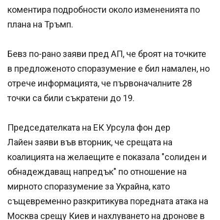
коментира подробности около измененията по
плана на Тръмп.
Бевз по-рано заяви пред АП, че броят на точките
в предложеното споразумение е бил намален, но
отрече информацията, че първоначалните 28
точки са били съкратени до 19.
Председателката на ЕК Урсула фон дер
Лайен заяви във вторник, че срещата на
коалицията на желаещите е показала "солиден и
обнадеждаващ напредък" по отношение на
мирното споразумение за Украйна, като
същевременно разкритикува поредната атака на
Москва срещу Киев и нахлуването на дронове в