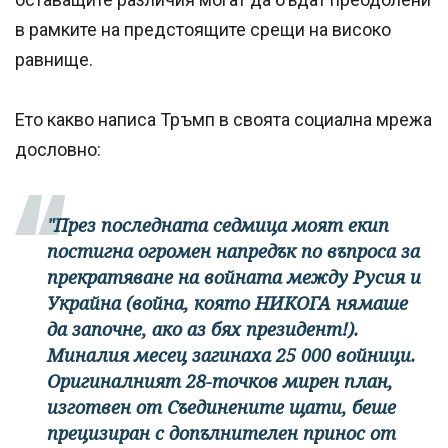
в рамките на предстоящите срещи на високо
равнище.
Ето какво написа Тръмп в своята социална мрежа
дословно:
"През последната седмица моят екип
постигна огромен напредък по въпроса за
прекратяване на войната между Русия и
Украйна (война, която НИКОГА нямаше
да започне, ако аз бях президент!).
Миналия месец загинаха 25 000 войници.
Оригиналният 28-точков мирен план,
изготвен от Съединените щати, беше
прецизиран с допълнителен принос от