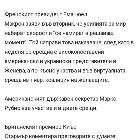
Френският президент Еманюел
Макрон заяви във вторник, че усилията за мир
набират скорост и "се намират в решаващ
момент". Той направи това изказване, след като в
неделя се срещна с високопоставени
американски и украински представители в
Женева, а по-късно участва и във виртуалната
среща на т.нар. коалиция на желаещите.
Американският държавен секретар Марко
Рубио взе участие и в двете срещи.
Британският премиер Киър
Стармър коментира преговорите с думите: