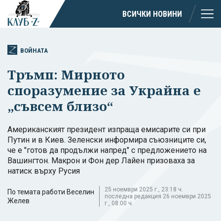
ВСИЧКИ НОВИНИ
ВОЙНАТА
Тръмп: Мирното
споразумение за Украйна е
„съвсем близо“
Американският президент изпраща емисарите си при
Путин и в Киев. Зеленски информира съюзниците си,
че е "готов да продължи напред" с предложението на
Вашингтон. Макрон и Фон дер Лайен призоваха за
натиск върху Русия
25 ноември 2025 г., 23:18 ч.
По темата работи Веселин
последна редакция 26 ноември 2025
Желев
г., 08:00 ч.