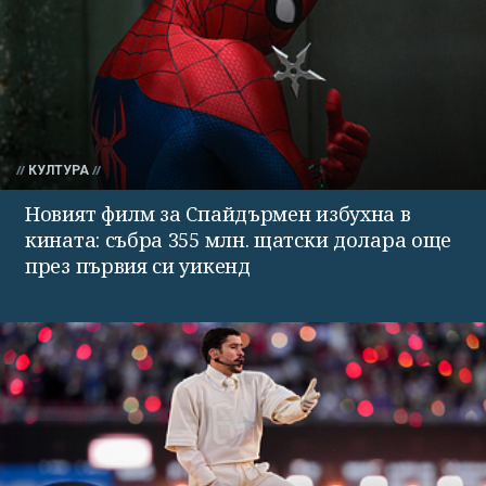
КУЛТУРА
Новият филм за Спайдърмен избухна в
кината: събра 355 млн. щатски долара още
през първия си уикенд