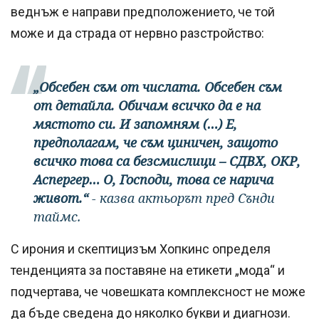
веднъж е направи предположението, че той
може и да страда от нервно разстройство:
„Обсебен съм от числата. Обсебен съм
от детайла. Обичам всичко да е на
мястото си. И запомням (…) Е,
предполагам, че съм циничен, защото
всичко това са безсмислици – СДВХ, ОКР,
Аспергер… О, Господи, това се нарича
живот.“
- казва актьорът пред Сънди
таймс.
С ирония и скептицизъм Хопкинс определя
тенденцията за поставяне на етикети „мода“ и
подчертава, че човешката комплексност не може
да бъде сведена до няколко букви и диагнози.