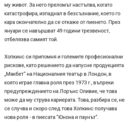
му живот. За него преломът настъпва, когато
катастрофира, изпаднал в безсъзнание, което го
кара окончателно да се откаже от пиенето. През
януари се навършват 49 години трезвеност,
отбелязва самият той.
Хопкинс си припомня и големите професионални
рискове, като решението да напусне продукцията
„Макбет“ на Националния театър в Лондон, в
която играе главна роля през 1973 г., въпреки
предупреждението на Лорънс Оливие, че това
може да му струва кариерата. Това, разбира се, не
се случва и скоро след това Хопкинс получава
нова роля - в пиесата "Юнона и паунът".