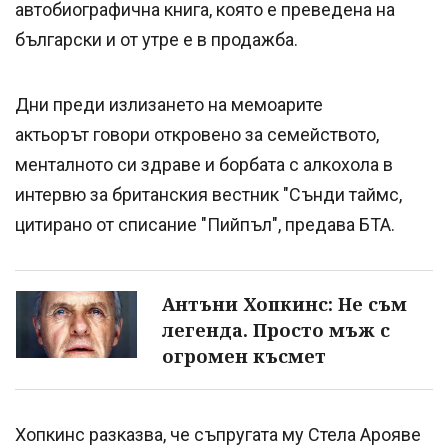
автобиографична книга, която е преведена на
български и от утре е в продажба.
Дни преди излизането на мемоарите
актьорът говори откровено за семейството,
менталното си здраве и борбата с алкохола в
интервю за британския вестник "Сънди таймс,
цитирано от списание "Пийпъл", предава БТА.
Антъни Хопкинс: Не съм
легенда. Просто мъж с
огромен късмет
Хопкинс разказва, че съпругата му Стела Арояве