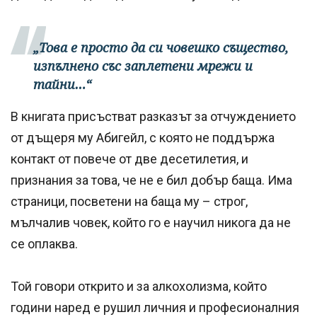
„Това е просто да си човешко същество,
изпълнено със заплетени мрежи и
тайни…“
В книгата присъстват разказът за отчуждението
от дъщеря му Абигейл, с която не поддържа
контакт от повече от две десетилетия, и
признания за това, че не е бил добър баща. Има
страници, посветени на баща му – строг,
мълчалив човек, който го е научил никога да не
се оплаква.
Той говори открито и за алкохолизма, който
години наред е рушил личния и професионалния