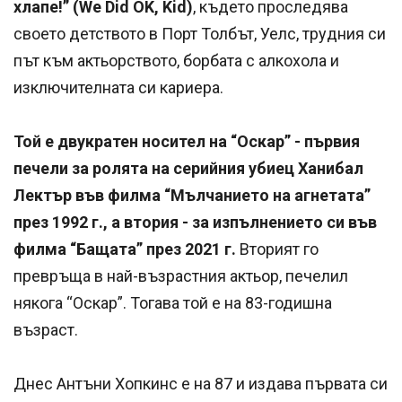
хлапе!” (We Did OK, Kid)
, където проследява
своето детството в Порт Толбът, Уелс, трудния си
път към актьорството, борбата с алкохола и
изключителната си кариера.
Той е двукратен носител на “Оскар” - първия
печели за ролята на серийния убиец Ханибал
Лектър във филма “Мълчанието на агнетата”
през 1992 г., а втория - за изпълнението си във
филма “Бащата” през 2021 г.
Вторият го
превръща в най-възрастния актьор, печелил
някога “Оскар”. Тогава той е на 83-годишна
възраст.
Днес Антъни Хопкинс е на 87 и издава първата си