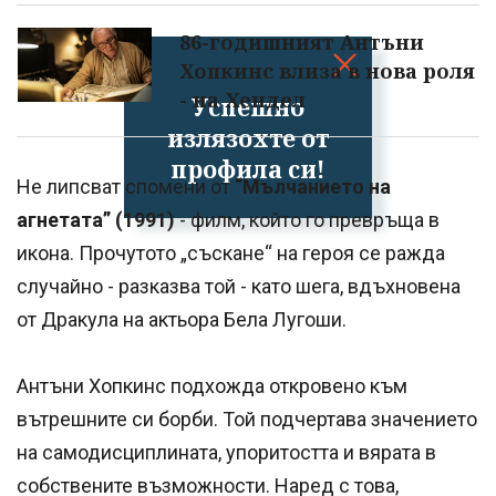
86-годишният Антъни
Хопкинс влиза в нова роля
- на Хендел
Успешно
излязохте от
профила си!
Не липсват спомени от
“Мълчанието на
агнетата” (1991)
- филм, който го превръща в
икона. Прочутото „съскане“ на героя се ражда
случайно - разказва той - като шега, вдъхновена
от Дракула на актьора Бела Лугоши.
Антъни Хопкинс подхожда откровено към
вътрешните си борби. Той подчертава значението
на самодисциплината, упоритостта и вярата в
собствените възможности. Наред с това,