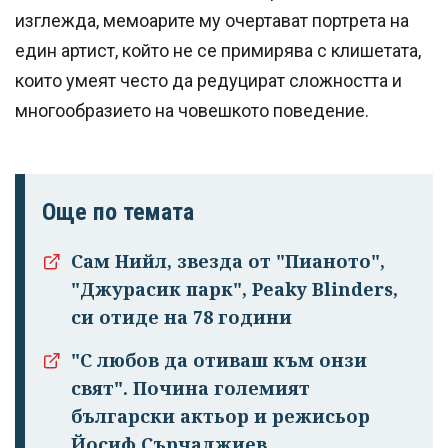
изглежда, мемоарите му очертават портрета на
един артист, който не се примирява с клишетата,
които умеят често да редуцират сложността и
многообразието на човешкото поведение.
Още по темата
Сам Нийл, звезда от "Пианото",
"Джурасик парк", Peaky Blinders,
си отиде на 78 години
"С любов да отиваш към онзи
свят". Почина големият
български актьор и режисьор
Йосиф Сърчаджиев