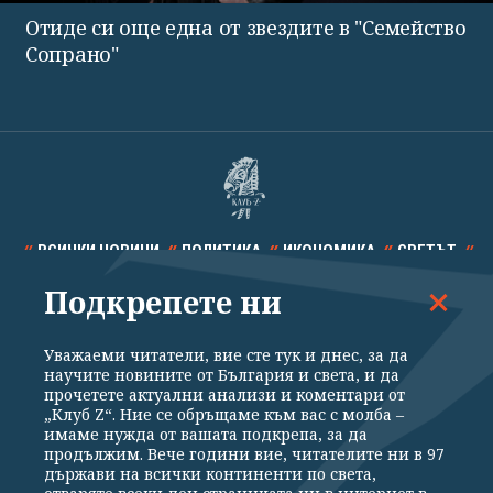
Отиде си още една от звездите в "Семейство
Сопрано"
ВСИЧКИ НОВИНИ
ПОЛИТИКА
ИКОНОМИКА
СВЕТЪТ
Подкрепете ни
СПОРТ
КУЛТУРА
ТЕХНОЛОГИИ
КАЛЕЙДОСКОП
МНЕНИЯ
Уважаеми читатели, вие сте тук и днес, за да
научите новините от България и света, и да
прочетете актуални анализи и коментари от
„Клуб Z“. Ние се обръщаме към вас с молба –
имаме нужда от вашата подкрепа, за да
продължим. Вече години вие, читателите ни в 97
Общи условия
Политика за поверителност
държави на всички континенти по света,