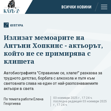
ВСИЧКИ НОВИНИ
КУЛТУРА
Излизат мемоарите на
Антъни Хопкинс - актьорът,
който не се примирява с
клишета
Автобиографията "Справихме се, хлапе!" разказва за
трудното детство, борбата с алкохола и пътя към
световната слава на един от най-разпознаваемите
актьори в света.
03 ноември 2025 г., 17:24 ч.
По темата работи Елена
последна редакция 03 ноември 2025
Георгиева
г., 17:24 ч.