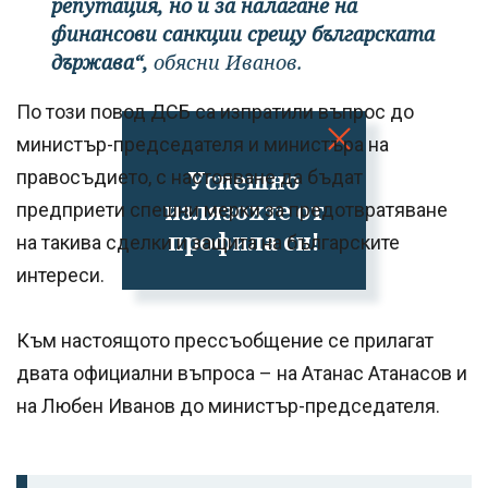
репутация, но и за налагане на
финансови санкции срещу българската
държава“,
обясни Иванов.
По този повод ДСБ са изпратили въпрос до
министър-председателя и министъра на
Успешно
правосъдието, с настояване да бъдат
излязохте от
предприети спешни мерки за предотвратяване
профила си!
на такива сделки и защита на българските
интереси.
Към настоящото прессъобщение се прилагат
двата официални въпроса – на Атанас Атанасов и
на Любен Иванов до министър-председателя.