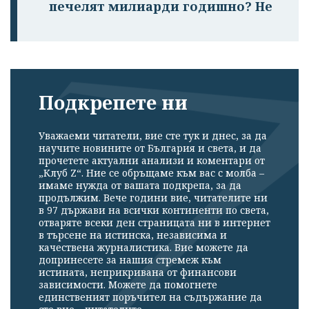
печелят милиарди годишно? Не
Подкрепете ни
Уважаеми читатели, вие сте тук и днес, за да
научите новините от България и света, и да
прочетете актуални анализи и коментари от
„Клуб Z“. Ние се обръщаме към вас с молба –
имаме нужда от вашата подкрепа, за да
продължим. Вече години вие, читателите ни
в 97 държави на всички континенти по света,
отваряте всеки ден страницата ни в интернет
в търсене на истинска, независима и
качествена журналистика. Вие можете да
допринесете за нашия стремеж към
истината, неприкривана от финансови
зависимости. Можете да помогнете
единственият поръчител на съдържание да