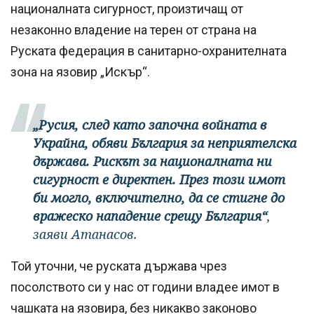
националната сигурност, произтичащ от
незаконно владение на терен от страна на
Руската федерация в санитарно-охранителната
зона на язовир „Искър“.
„Русия, след като започна войната в
Украйна, обяви България за неприятелска
държава. Рискът за националната ни
сигурност е директен. През този имот
би могло, включително, да се стигне до
вражеско нападение срещу България“
,
заяви Атанасов.
Той уточни, че руската държава чрез
посолството си у нас от години владее имот в
чашката на язовира, без никакво законово