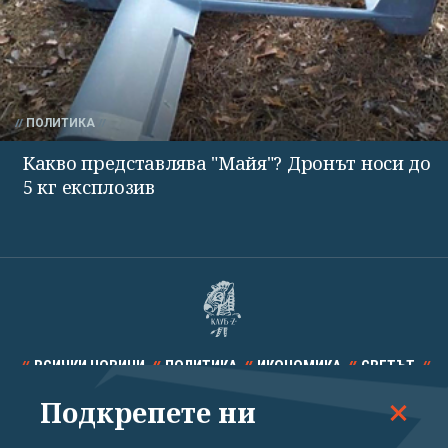
ПОЛИТИКА
Какво представлява "Майя"? Дронът носи до
5 кг експлозив
ВСИЧКИ НОВИНИ
ПОЛИТИКА
ИКОНОМИКА
СВЕТЪТ
Подкрепете ни
СПОРТ
КУЛТУРА
ТЕХНОЛОГИИ
КАЛЕЙДОСКОП
МНЕНИЯ