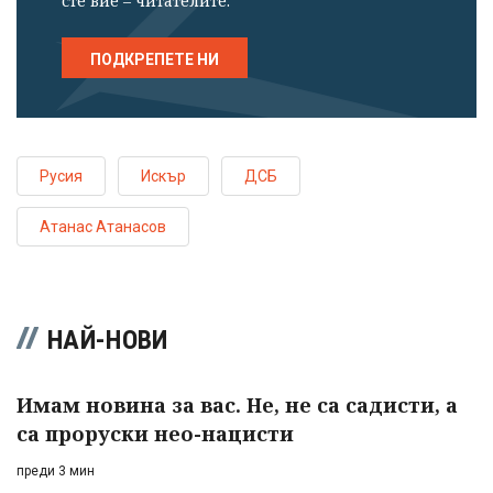
сте вие – читателите.
ПОДКРЕПЕТЕ НИ
Русия
Искър
ДСБ
Атанас Атанасов
НАЙ-НОВИ
Имам новина за вас. Не, не са садисти, а
са проруски нео-нацисти
преди 3 мин