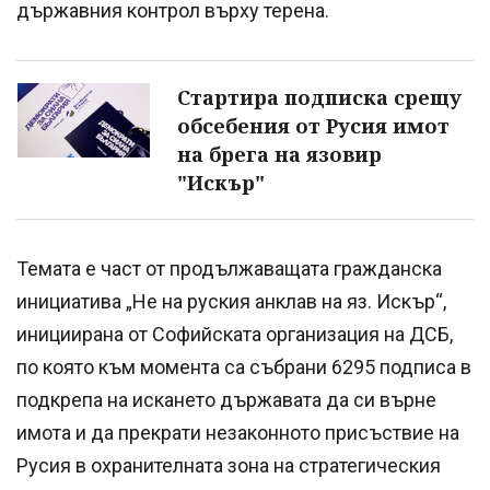
държавния контрол върху терена.
Стартира подписка срещу
обсебения от Русия имот
на брега на язовир
"Искър"
Темата е част от продължаващата гражданска
инициатива „Не на руския анклав на яз. Искър“,
инициирана от Софийската организация на ДСБ,
по която към момента са събрани 6295 подписа в
подкрепа на искането държавата да си върне
имота и да прекрати незаконното присъствие на
Русия в охранителната зона на стратегическия