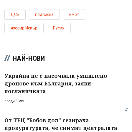
ДСБ
подписка
имот
язовир Искър
Русия
НАЙ-НОВИ
Украйна не е насочвала умишлено
дронове към България, заяви
посланичката
преди 8 мин
От ТЕЦ "Бобов дол" сезираха
прокуратурата, че снимат централата