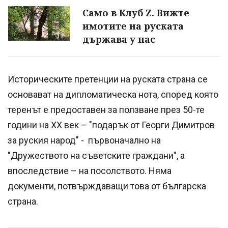
Само в Клуб Z. Вижте
имотите на руската
държава у нас
Историческите претенции на руската страна се
основават на дипломатическа нота, според която
теренът е предоставен за ползване през 50-те
години на ХХ век – "подарък от Георги Димитров
за руския народ" - първоначално на
"Дружеството на съветските граждани", а
впоследствие – на посолството. Няма
документи, потвърждаващи това от българска
страна.