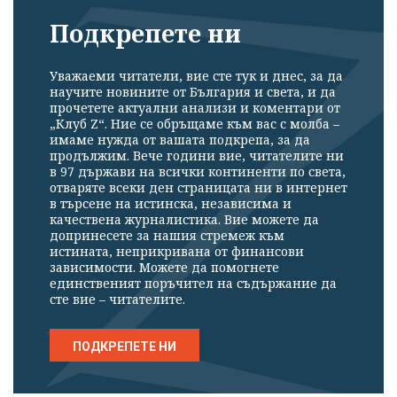
Подкрепете ни
Уважаеми читатели, вие сте тук и днес, за да
научите новините от България и света, и да
прочетете актуални анализи и коментари от
„Клуб Z“. Ние се обръщаме към вас с молба –
имаме нужда от вашата подкрепа, за да
продължим. Вече години вие, читателите ни
в 97 държави на всички континенти по света,
отваряте всеки ден страницата ни в интернет
в търсене на истинска, независима и
качествена журналистика. Вие можете да
допринесете за нашия стремеж към
истината, неприкривана от финансови
зависимости. Можете да помогнете
единственият поръчител на съдържание да
сте вие – читателите.
ПОДКРЕПЕТЕ НИ