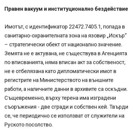
Правен вакуум и институционално бездействие
Имотът, с идентификатор 22472.7405.1, попада в
санитарно-охранителната зона на язовир „Искър“
– стратегически обект от национално значение.
Земята не е актувана, не съществува в Агенцията
по вписванията, няма вписан акт за собственост,
не е отбелязана като дипломатически имот в
регистрите на Министерството на външните
работи, а наличните данни в архивите са оскъдни.
Същевременно, върху терена има изградени
съоръжения - две сгради и собствен кей. Твърди
се, че периодично се използват от служители на
Руското посолство.