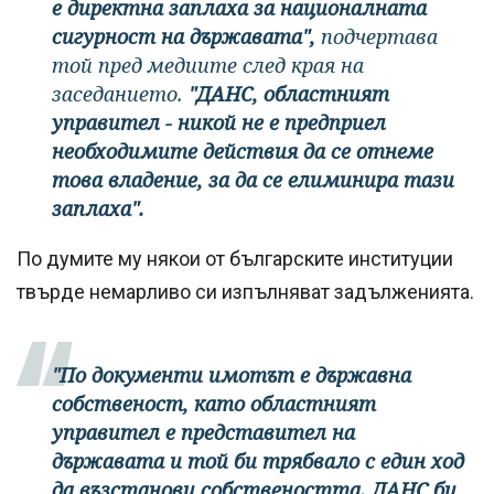
е директна заплаха за националната
сигурност на държавата",
подчертава
той пред медиите след края на
заседанието.
"ДАНС, областният
управител - никой не е предприел
необходимите действия да се отнеме
това владение, за да се елиминира тази
заплаха".
По думите му някои от българските институции
твърде немарливо си изпълняват задълженията.
"По документи имотът е държавна
собственост, като областният
управител е представител на
държавата и той би трябвало с един ход
да възстанови собствеността. ДАНС би