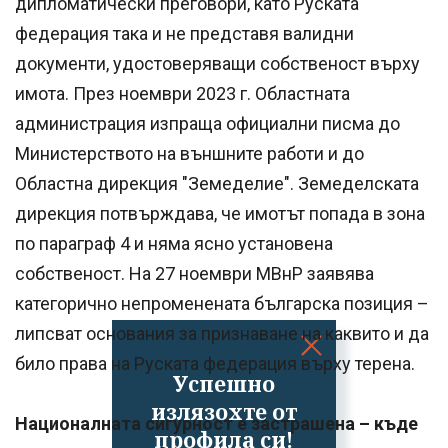
дипломатически преговори, като Руската
федерация така и не представя валидни
документи, удостоверяващи собственост върху
имота. През ноември 2023 г. Областната
администрация изпраща официални писма до
Министерството на външните работи и до
Областна дирекция "Земеделие". Земеделската
дирекция потвърждава, че имотът попада в зона
по параграф 4 и няма ясно установена
собственост. На 27 ноември МВнР заявява
категорично непроменената българска позиция –
липсват основания за признаване на каквито и да
било права на Руската федерация върху терена.
Успешно
излязохте от
Националната сигурност е застрашена – къде
профила си!