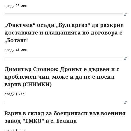
преди 28 мин
„Фактчек“ осъди „Булгаргаз“ да разкрие
доставките и плащанията по договора с
„Боташ“
преди 41 мин
Димитър Стоянов: Дронът е дървен и с
проблемен чип, може и да не е носил
взрив (СНИМКИ)
преди 1 час
Взрив в склад за боеприпаси във военния
завод "ЕМКО" в с. Белица
преди 1 час