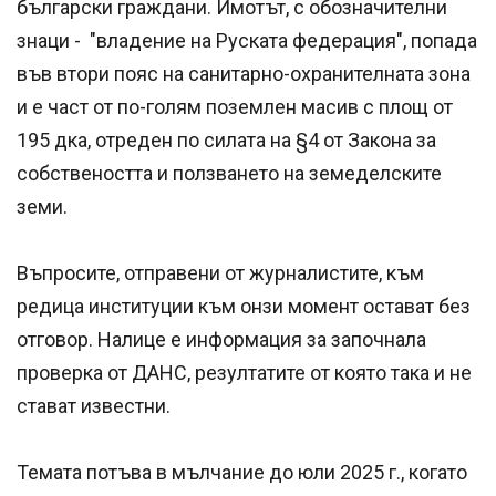
български граждани. Имотът, с обозначителни
знаци - "владение на Руската федерация", попада
във втори пояс на санитарно-охранителната зона
и е част от по-голям поземлен масив с площ от
195 дка, отреден по силата на §4 от Закона за
собствеността и ползването на земеделските
земи.
Въпросите, отправени от журналистите, към
редица институции към онзи момент остават без
отговор. Налице е информация за започнала
проверка от ДАНС, резултатите от която така и не
стават известни.
Темата потъва в мълчание до юли 2025 г., когато