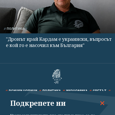
ПОЛИТИКА
"Дронът край Кардам е украински, въпросът
е кой го е насочил към България"
ВСИЧКИ НОВИНИ
ПОЛИТИКА
ИКОНОМИКА
СВЕТЪТ
Подкрепете ни
СПОРТ
КУЛТУРА
ТЕХНОЛОГИИ
КАЛЕЙДОСКОП
МНЕНИЯ