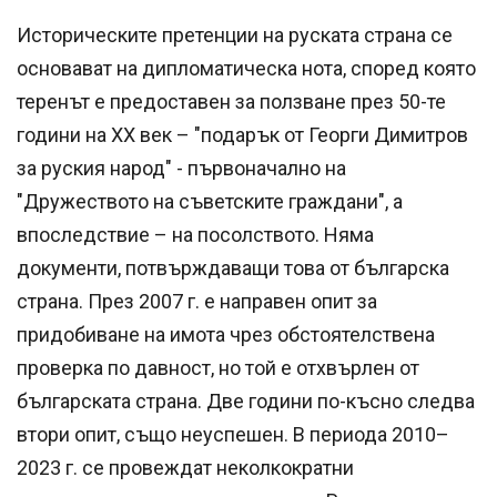
Историческите претенции на руската страна се
основават на дипломатическа нота, според която
теренът е предоставен за ползване през 50-те
години на ХХ век – "подарък от Георги Димитров
за руския народ" - първоначално на
"Дружеството на съветските граждани", а
впоследствие – на посолството. Няма
документи, потвърждаващи това от българска
страна. През 2007 г. е направен опит за
придобиване на имота чрез обстоятелствена
проверка по давност, но той е отхвърлен от
българската страна. Две години по-късно следва
втори опит, също неуспешен. В периода 2010–
2023 г. се провеждат неколкократни