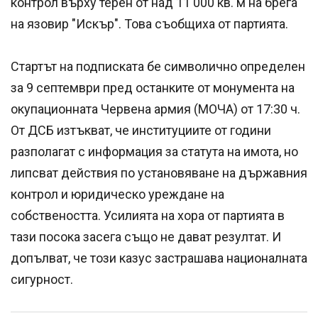
контрол върху терен от над 11 000 кв. м на брега
на язовир "Искър". Това съобщиха от партията.
Стартът на подписката бе символично определен
за 9 септември пред останките от монумента на
окупационната Червена армия (МОЧА) от 17:30 ч.
От ДСБ изтъкват, че институциите от години
разполагат с информация за статута на имота, но
липсват действия по установяване на държавния
контрол и юридическо уреждане на
собствеността. Усилията на хора от партията в
тази посока засега също не дават резултат. И
допълват, че този казус застрашава националната
сигурност.