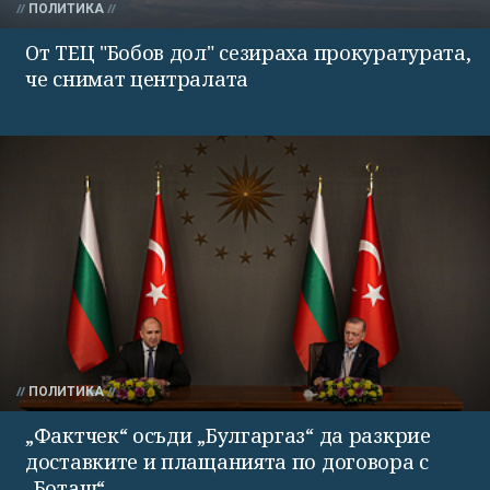
ПОЛИТИКА
От ТЕЦ "Бобов дол" сезираха прокуратурата,
че снимат централата
ПОЛИТИКА
„Фактчек“ осъди „Булгаргаз“ да разкрие
доставките и плащанията по договора с
„Боташ“