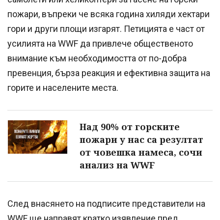
пожари, въпреки че всяка година хиляди хектари
гори и други площи изгарят. Петицията е част от
усилията на WWF да привлече общественото
внимание към необходимостта от по-добра
превенция, бърза реакция и ефективна защита на
горите и населените места.
Над 90% от горските
пожари у нас са резултат
от човешка намеса, сочи
анализ на WWF
След внасянето на подписите представители на
WWF ще направят кратко изявление пред