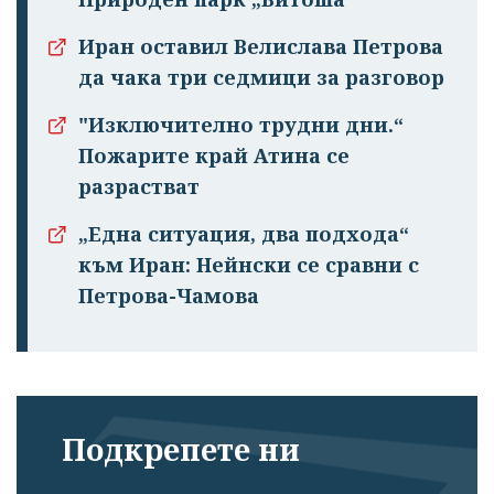
излязохте от
профила си!
Иран оставил Велислава Петрова
да чака три седмици за разговор
"Изключително трудни дни.“
Пожарите край Атина се
разрастват
„Eдна ситуация, два подхода“
към Иран: Нейнски се сравни с
Петрова-Чамова
Подкрепете ни