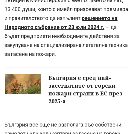
петиция в Министерския съвет от името на над
13 400 души, които с имейл призовават премиера
и правителството да изпълнят
решението на
Народното събрание от 23 юли 2024 г.
– да
бъдат предприети необходимите действия за
закупуване на специализирана летателна техника
за гасене на пожари.
България е сред най-
засегнатите от горски
пожари страни в ЕС през
2025-а
България все още не разполага със собствени
самолети или хеликоптери за гасене на горски