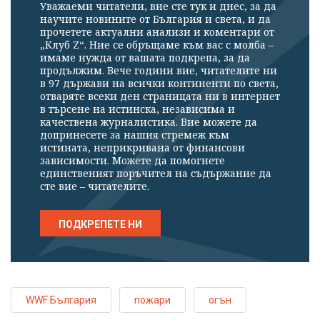
Уважаеми читатели, вие сте тук и днес, за да
научите новините от България и света, и да
прочетете актуални анализи и коментари от
„Клуб Z“. Ние се обръщаме към вас с молба –
имаме нужда от вашата подкрепа, за да
продължим. Вече години вие, читателите ни
в 97 държави на всички континенти по света,
отваряте всеки ден страницата ни в интернет
в търсене на истинска, независима и
качествена журналистика. Вие можете да
допринесете за нашия стремеж към
истината, неприкривана от финансови
зависимости. Можете да помогнете
единственият поръчител на съдържание да
сте вие – читателите.
ПОДКРЕПЕТЕ НИ
WWF България
пожари
огън