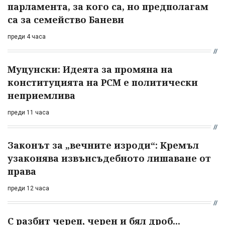
парламента, за кого са, но предполагам
са за семейство Баневи
преди 4 часа
Муцунски: Идеята за промяна на
конституцията на РСМ е политически
неприемлива
преди 11 часа
Законът за „вечните изроди“: Кремъл
узаконява извънсъдебното лишаване от
права
преди 12 часа
С разбит череп, черен и бял дроб...