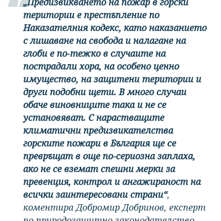
„Предизвикването на пожар в горски
територии е престъпление по
Наказателния кодекс, като наказанието
с лишаване на свобода и налагане на
глоби е по-тежко в случаите на
пострадали хора, на особено ценно
имущество, на защитени територии и
други подобни щети. В много случаи
обаче виновниците така и не се
установяват. С нарастващите
климатични предизвикателства
горските пожари в България ще се
превръщат в още по-сериозна заплаха,
ако не се вземат спешни мерки за
превенция, контрол и ангажираност на
всички заинтересовани страни“
,
коментира Добромир Добринов, експерт
по природозащитно законодателство