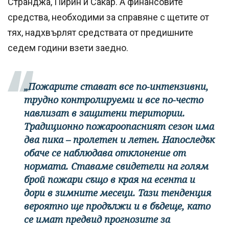
Странджа, Пирин и Сакар. А финансовите
средства, необходими за справяне с щетите от
тях, надхвърлят средствата от предишните
седем години взети заедно.
„Пожарите стават все по-интензивни,
трудно контролируеми и все по-често
навлизат в защитени територии.
Традиционно пожароопасният сезон има
два пика – пролетен и летен. Напоследък
обаче се наблюдава отклонение от
нормата. Ставаме свидетели на голям
брой пожари също в края на есента и
дори в зимните месеци. Тази тенденция
вероятно ще продължи и в бъдеще, като
се имат предвид прогнозите за