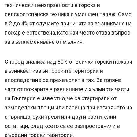
технически неизправности в горска и
селскостопанска техника и умишлен палеж. Само
в 2 до 4% от случаите причината за възникване на
пожар е естествена, като най-често става въпрос
за възпламеняване от мълния.
Според анализа над 80% от всички горски пожари
възникват извън горските територии и
впоследствие се прехвърлят в тях. За голяма
част от пожарите в равнинните и хълмисти части
на България е известно, че са стартирали от
земеделски площи или пасища при изгарянето на
стърнища, сухи треви или други растителни
остатъци, след което са се разпространили в
съседни горски територии.