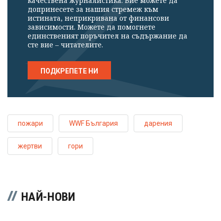
качествена журналистика. Вие можете да
допринесете за нашия стремеж към
истината, неприкривана от финансови
зависимости. Можете да помогнете
единственият поръчител на съдържание да
сте вие – читателите.
ПОДКРЕПЕТЕ НИ
пожари
WWF България
дарения
жертви
гори
НАЙ-НОВИ