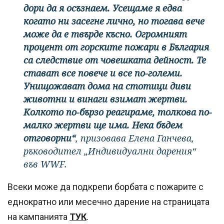
дори да я осъзнаем. Усещаме я едва
когато ни засегне лично, но тогава вече
може да е твърде късно. Огромният
процент от горските пожари в България
са следствие от човешката дейност. Те
стават все повече и все по-големи.
Унищожават дома на стотици диви
животни и винаги взимат жертви.
Колкото по-бързо реагираме, толкова по-
малко жертви ще има. Нека бъдем
отговорни“
, призовава Елена Ганчева,
ръководител „Индивидуални дарения“
във WWF.
Всеки може да подкрепи борбата с пожарите с
еднократно или месечно дарение на страницата
на кампанията
ТУК
.