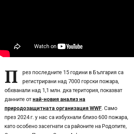
П
рез последните 15 години в България са
регистрирани над 7000 горски пожара,
обхванали над 1,1 млн. дка територия, показват
данните от
най-новия анализ на
природозащитната организация WWF
. Само
през 2024 г. у нас са избухнали близо 600 пожара,
като особено засегнати са районите на Родопите,