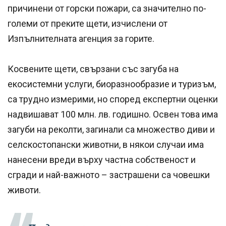
причинени от горски пожари, са значително по-
големи от преките щети, изчислени от
Изпълнителната агенция за горите.
Косвените щети, свързани със загуба на
екосистемни услуги, биоразнообразие и туризъм,
са трудно измерими, но според експертни оценки
надвишават 100 млн. лв. годишно. Освен това има
загуби на реколти, загинали са множество диви и
селскостопански животни, в някои случаи има
нанесени вреди върху частна собственост и
сгради и най-важното – застрашени са човешки
животи.