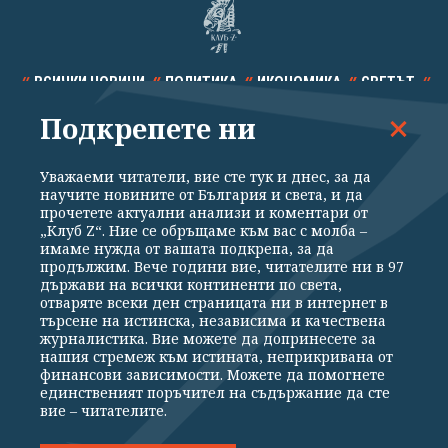
ВСИЧКИ НОВИНИ
ПОЛИТИКА
ИКОНОМИКА
СВЕТЪТ
Подкрепете ни
СПОРТ
КУЛТУРА
ТЕХНОЛОГИИ
КАЛЕЙДОСКОП
МНЕНИЯ
Уважаеми читатели, вие сте тук и днес, за да
научите новините от България и света, и да
прочетете актуални анализи и коментари от
„Клуб Z“. Ние се обръщаме към вас с молба –
имаме нужда от вашата подкрепа, за да
продължим. Вече години вие, читателите ни в 97
Общи условия
Политика за поверителност
държави на всички континенти по света,
отваряте всеки ден страницата ни в интернет в
Реклама
Партньори
Контакти
За Клуб Z
търсене на истинска, независима и качествена
Екип
Подкрепете ни
журналистика. Вие можете да допринесете за
нашия стремеж към истината, неприкривана от
финансови зависимости. Можете да помогнете
единственият поръчител на съдържание да сте
Издател на www.clubz.bg е „Клуб Зебра Медия“ ЕООД, София, ул. "Алеко
вие – читателите.
Константинов" 3. Всички права запазени 2026 „Клуб Зебра Медия“
ЕООД.
Препечатването на материали, снимки и видео от www.clubz.bg без