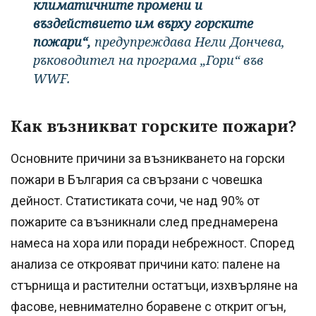
климатичните промени и
въздействието им върху горските
пожари“,
предупреждава Нели Дончева,
ръководител на програма „Гори“ във
WWF.
Как възникват горските пожари?
Основните причини за възникването на горски
пожари в България са свързани с човешка
дейност. Статистиката сочи, че над 90% от
пожарите са възникнали след преднамерена
намеса на хора или поради небрежност. Според
анализа се открояват причини като: палене на
стърнища и растителни остатъци, изхвърляне на
фасове, невнимателно боравене с открит огън,