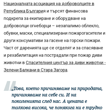
Националната асоциация на доброволците в
Република Българи
я и търсят финансова
подкрепа за екипиране и оборудване на
доброволци огнеборци – незапалимо облекло,
обувки, маски, специализирани пожарогасители и
други консумативи за гасене на горски пожари.
Част от даренията ще се отделят и за спасяване
и рехабилитация на пострадали при пожар диви
животни в
Спасителния център за диви животни -
Зелени Балкани в Стара Загора
.
„Това, което причиняваме на природата,
причиняваме на себе си. И на
поколенията след нас. А цената е
толкова висока, че понякога ни е трудно