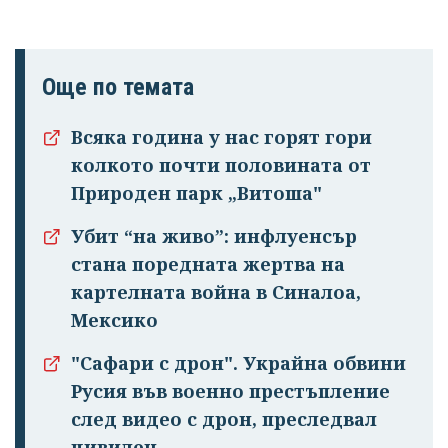
Още по темата
Всяка година у нас горят гори
колкото почти половината от
Природен парк „Витоша"
Убит “на живо”: инфлуенсър
стана поредната жертва на
картелната война в Синалоа,
Мексико
"Сафари с дрон". Украйна обвини
Русия във военно престъпление
след видео с дрон, преследвал
цивилен