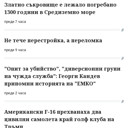
Златно съкровище е лежало погребано
1300 години в Средиземно море
преди 7 часа
Не тече перестройка, а переломка
преди 9 часа
"Опит за убийство", "диверсионни групи
на чужда служба": Георги Кандев
припомни историята на "ЕМКО"
преди 2 часа
Американски F-16 прехванаха два
цивилни самолета край голф клуба на
Тръмп