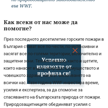
във WWF.
Как всеки от нас може да
помогне?
През последното десетилетие горските пожари в
България стават все по-чести, по-интензивни и
засягат все по-големи територии, включително и
Успешно
защитени зони. Техният мащаб, както и щетите,
излязохте от
които нанасят върху природата, имуществото и
профила си!
човешкото здраве, налагат включването на
всички нас. Тази година WWF инвестира време,
усилия и експертиза, за да спомогне за
спасяването на българската природа от пожари.
Природозащитниците обединяват усилия с