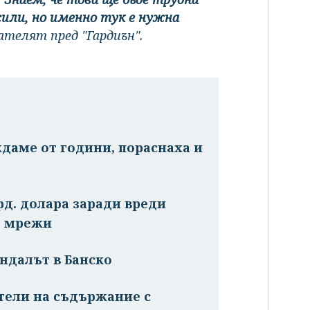
или, но именно тук е нужна
ателят пред "Гардиън".
ждаме от години, пораснаха и
рд. долара заради вреди
е мрежи
ндалът в Банско
атели на съдържание с