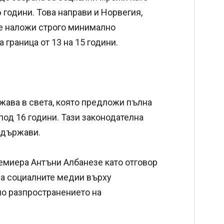
6 години. Това направи и Норвегия,
ще наложи строго минимално
 граница от 13 на 15 години.
ржава в света, която предложи пълна
под 16 години. Тази законодателна
 държави.
емиера Антъни Албанезе като отговор
на социалните медии върху
но разпространението на