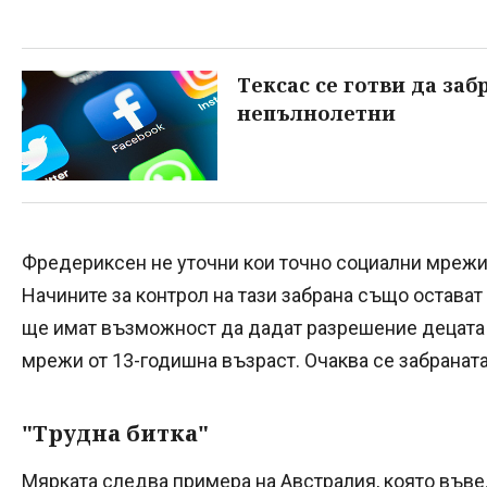
Тексас се готви да за
непълнолетни
Фредериксен не уточни кои точно социални мрежи 
Начините за контрол на тази забрана също остават
ще имат възможност да дадат разрешение децата 
мрежи от 13-годишна възраст. Очаква се забраната
"Трудна битка"
Мярката следва примера на Австралия, която въве