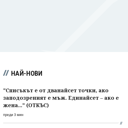
НАЙ-НОВИ
"Списъкът е от дванайсет точки, ако
заподозреният е мъж. Единайсет – ако е
жена..." (ОТКЪС)
преди 3 мин