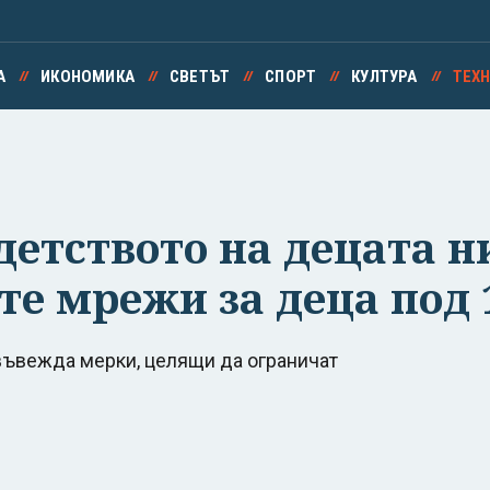
А
ИКОНОМИКА
СВЕТЪТ
СПОРТ
КУЛТУРА
ТЕХ
детството на децата н
те мрежи за деца под 
въвежда мерки, целящи да ограничат