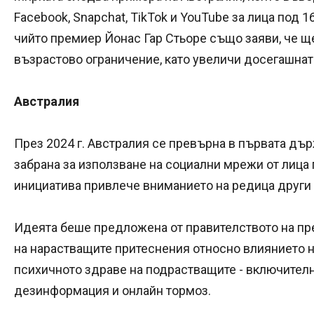
Facebook, Snapchat, TikTok и YouTube за лица под 1
чийто премиер Йонас Гар Стьоре също заяви, че 
възрастово ограничение, като увеличи досегашната
Австралия
През 2024 г. Австралия се превърна в първата дъ
забрана за използване на социални мрежи от лица 
инициатива привлече вниманието на редица други
Идеята беше предложена от правителството на пр
на нарастващите притеснения относно влиянието 
психичното здраве на подрастващите - включител
дезинформация и онлайн тормоз.