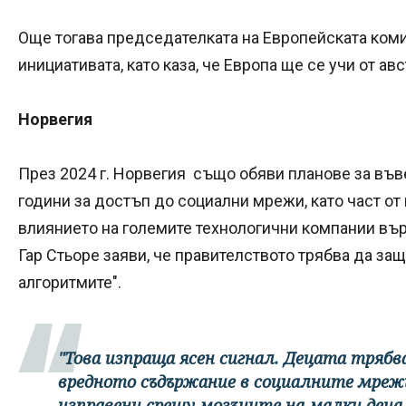
Още тогава председателката на Европейската ком
инициативата, като каза, че Европа ще се учи от а
Норвегия
През 2024 г. Норвегия също обяви планове за въ
години за достъп до социални мрежи, като част о
влиянието на големите технологични компании въ
Гар Стьоре заяви, че правителството трябва да защ
алгоритмите".
"Това изпраща ясен сигнал. Децата тряб
вредното съдържание в социалните мрежи
изправени срещу мозъците на малки деца.