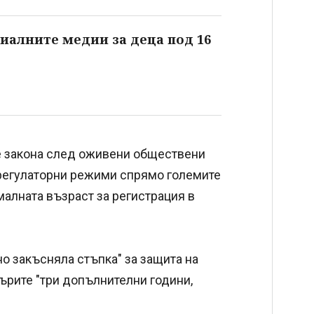
иалните медии за деца под 16
е закона след оживени обществени
е регулаторни режими спрямо големите
алната възраст за регистрация в
но закъсняла стъпка" за защита на
ърите "три допълнителни години,