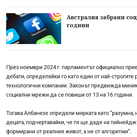
Австралия забрани соц
години
През ноември 2024 г. парламентът официално при
дебати, определяйки го като един от най-строгит
технологични компании. Законът предвижда миним
социални мрежи да се повиши от 13 на 16 години.
Тогава Албанезе определи мярката като "разумна, 
децата, подчертавайки, че тя ще даде на тийнейдж
формирани от реалния живот, а не от алгоритми".