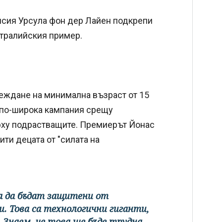
исия Урсула фон дер Лайен подкрепи
встралийския пример.
веждане на минимална възраст от 15
т по-широка кампания срещу
рху подрастващите. Премиерът Йонас
ити децата от "силата на
ва да бъдат защитени от
. Това са технологични гиганти,
 Знаем, че това ще бъде трудна