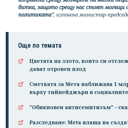
битка, защото срещу нас стоят могъщи с
политиката"
, изтъкна министър-председ
Още по темата
Цветята на злото, които си отгле
дават отровен плод
Сметката за Мета наближава 1 мл
върху тийнейджъри в социалнит
"Обикновен антисемитизъм" - ска
Разследване: Meta плаща на създ