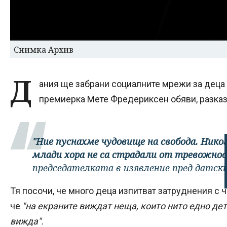
Снимка Архив
Д
ания ще забрани социалните мрежи за деца 
премиерка Мете Фредериксен обяви, разказ
"Ние пуснахме чудовище на свобода. Никог
млади хора не са страдали от тревожнос
председателката в изявление пред датск
Тя посочи, че много деца изпитват затруднения с 
че
"на екраните виждат неща, които нито едно дет
вижда".