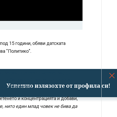
под 15 години, обяви датската
ва "Политико".
а досега толкова много деца и
т и депресия",
заяви министър-
Успешно излязохте от профила си!
ия парламент.
четенето и концентрацията и добави,
е, нито един млад човек не бива да