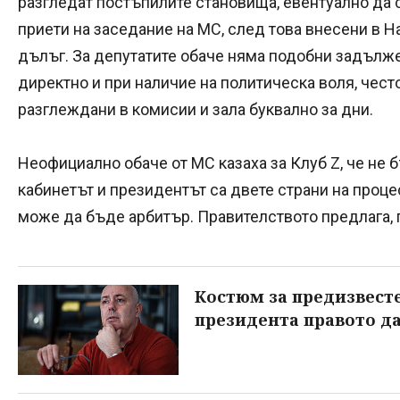
разгледат постъпилите становища, евентуално да 
приети на заседание на МС, след това внесени в Н
дълъг. За депутатите обаче няма подобни задълж
директно и при наличие на политическа воля, често
разглеждани в комисии и зала буквално за дни.
Неофициално обаче от МС казаха за Клуб Z, че не б
кабинетът и президентът са двете страни на проце
може да бъде арбитър. Правителството предлага,
Костюм за предизвесте
президента правото д