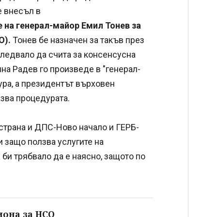
е внесъл в
 на генерал-майор Емил Тонев за
О).
Тонев бе назначен за такъв през
 следвало да счита за консенсусна
на Радев го произведе в "генерал-
ура, а президентът върховен
зва процедурата.
 страна и ДПС-Ново начало и ГЕРБ-
и защо ползва услугите на
би трябвало да е наясно, защото по
иона за НСО