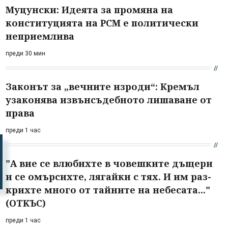
Муцунски: Идеята за промяна на
конституцията на РСМ е политически
неприемлива
преди 30 мин
Законът за „вечните изроди“: Кремъл
узаконява извънсъдебното лишаване от
права
преди 1 час
"А вие се влюбихте в чо­вешките дъщери
и се омърсихте, лягайки с тях. И им раз­
крихте много от тайните на небесата..."
(ОТКЪС)
преди 1 час