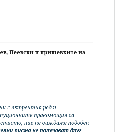
дев, Пеевски и прищевките на
ани с вътрешния ред и
итуционните правомощия са
ството, ние не виждаме подобен
елни писма не получават друг