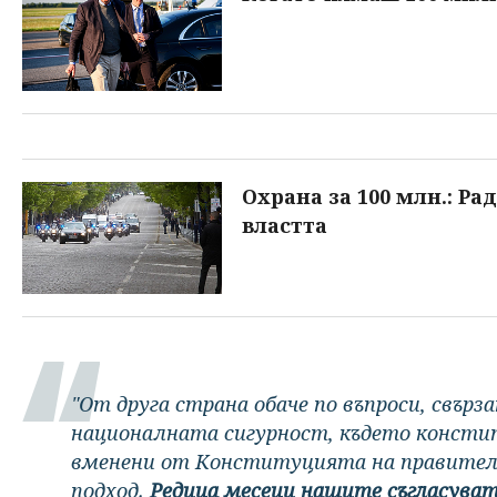
Охрана за 100 млн.: Ра
властта
"От друга страна обаче по въпроси, свърз
националната сигурност, където конст
вменени от Конституцията на правител
подход.
Редица месеци нашите съгласуват