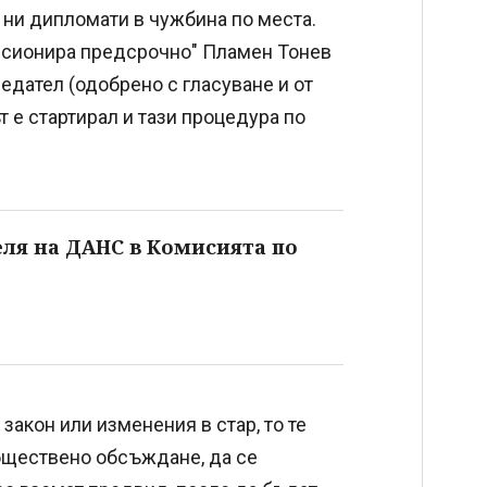
е ни дипломати в чужбина по места.
енсионира предсрочно" Пламен Тонев
едател (одобрено с гласуване и от
 е стартирал и тази процедура по
еля на ДАНС в Комисията по
акон или изменения в стар, то те
бществено обсъждане, да се