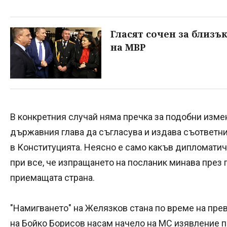
Гласят сочен за близък
на МВР
В конкретния случай няма пречка за подобни изме
държавния глава да съгласува и издава съответните
в Конституцията. Неясно е само какъв дипломатич
при все, че изпращането на посланик минава през
приемащата страна.
"Намигването" на Желязков стана по време на прев
на Бойко Борисов насам начело на МС изявление 