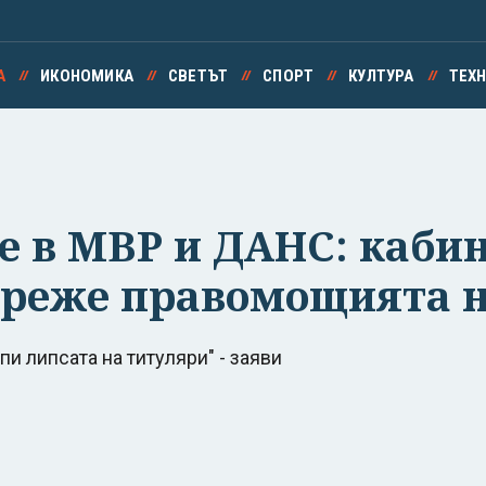
А
ИКОНОМИКА
СВЕТЪТ
СПОРТ
КУЛТУРА
ТЕХ
е в МВР и ДАНС: кабин
ореже правомощията н
и липсата на титуляри" - заяви