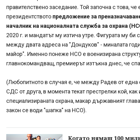
правителствено заседание. Той започна с това, че 
президентството
предложение за преназначаване
началник на националната служба за охрана (НС
2020 г. и мандатът му изтича утре. Фигурата му би
между двата адреса на "Дондуков" - миналата годи
майор". Именно понеже НСО е военизирана структ
главнокомандващ, премиерът изтъкна днес, че спа
(Любопитното в случая е, че между Радев от една
СДС от друга, в момента текат престрелки кой, как 
специализираната охрана, макар държавният глава 
закон се води "шапка" на НСО).
Когато нямаш 100 мил