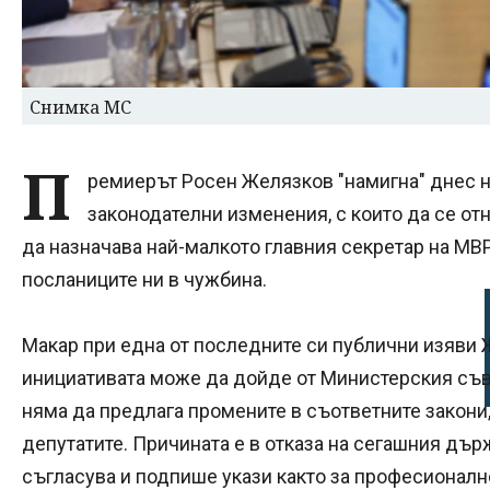
Снимка МС
П
ремиерът Росен Желязков "намигна" днес 
законодателни изменения, с които да се о
да назначава най-малкото главния секретар на МВР
посланиците ни в чужбина.
Макар при една от последните си публични изяви 
инициативата може да дойде от Министерския съве
няма да предлага промените в съответните закони,
депутатите. Причината е в отказа на сегашния дъ
съгласува и подпише укази както за професионалн