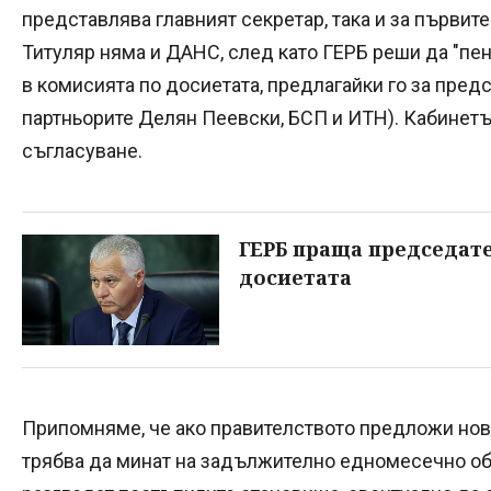
представлява главният секретар, така и за първит
Титуляр няма и ДАНС, след като ГЕРБ реши да "п
в комисията по досиетата, предлагайки го за предс
партньорите Делян Пеевски, БСП и ИТН). Кабинетът
съгласуване.
ГЕРБ праща председат
досиетата
Припомняме, че ако правителството предложи нов з
трябва да минат на задължително едномесечно о