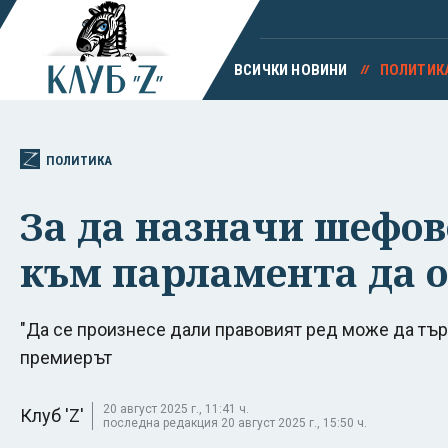
ВСИЧКИ НОВИНИ
ПОЛИТИК
ПОЛИТИКА
За да назначи шефов
към парламента да 
"Да се произнесе дали правовият ред може да търп
премиерът
20 август 2025 г., 11:41 ч.
Клуб 'Z'
последна редакция 20 август 2025 г., 15:50 ч.