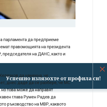
на парламента да предприеме
тнемат правомощията на президента
, председателя на ДАНС, както и
Желязков да намекна, че
Успешно излязохте от профила си!
т, днес даде да се разбере, че МС
 но това може да направят
ржавен глава Румен Радев да
ото ръководство на МВР, каквото