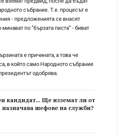
се вземат предвид, после да бъдат
ародното събрание. Т.е. процесът е
ения - предложенията се внасят
 минават по "бързата писта" - биват
ързината е причината, а това че
са, в който само Народното събрание
 президентът одобрява.
н кандидат... Ще изземат ли от
а назначава шефове на служби?