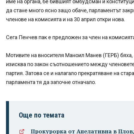
име на органа, бе бившият омбудсман и конститу
да стане много ясно защо обаче, парламентът закр
членове на комисията и на 30 април откри нова.
Сега Пенчев пак е предложен за член на комисията
Мотивите на вносителя Маноил Манев (ГЕРБ) бяха, 
изисква по закон съотношението между членовете
партия. Затова се и налагало прекратяване на стар
парламента тя да започне отначало.
Още по темата
Прокурорка от Апелативна в Плов