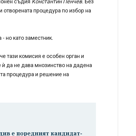
ционен съдия
Константин Пенчев.
Без
и отворената процедура по избор на
 - но като заместник.
че тази комисия е особен орган и
 ѝ да не дава мнозинство на дадена
ата процедура и решение на
див е поредният кандидат-