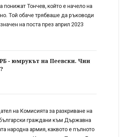
а понижат Тончев, който е начело на
ясно. Той обаче трябваше да ръководи
азначен на поста през април 2023
ПРБ - юмрукът на Пеевски. Чии
?
тел на Комисията за разкриване на
а български граждани към Държавна
та народна армия, каквото е пълното