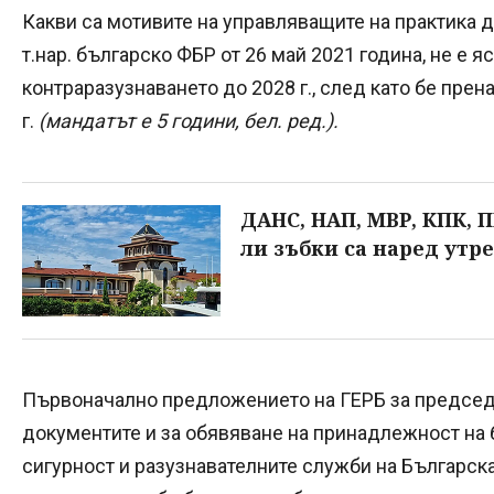
Какви са мотивите на управляващите на практика д
т.нар. българско ФБР от 26 май 2021 година, не е 
контраразузнаването до 2028 г., след като бе прен
г.
(мандатът е 5 години, бел. ред.).
ДАНС, НАП, МВР, КПК, 
ли зъбки са наред утре
Първоначално предложението на ГЕРБ за председа
документите и за обявяване на принадлежност н
сигурност и разузнавателните служби на Българска