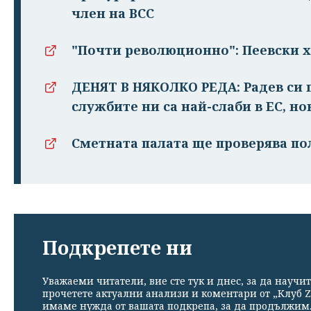
член на ВСС
"Почти революционно": Пеевски х
ДЕНЯТ В НЯКОЛКО РЕДА: Радев си п
службите ни са най-слаби в ЕС, но
Сметната палата ще проверява пол
Подкрепете ни
Уважаеми читатели, вие сте тук и днес, за да научит
прочетете актуални анализи и коментари от „Клуб Z
имаме нужда от вашата подкрепа, за да продължим. 