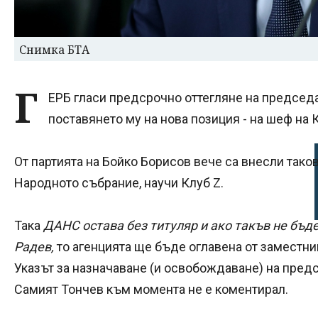
Снимка БТА
Г
ЕРБ гласи предсрочно оттегляне на предсе
поставянето му на нова позиция - на шеф на 
От партията на Бойко Борисов вече са внесли так
Народното събрание, научи Клуб Z.
Така
ДАНС остава без титуляр и ако такъв не бъд
Радев,
то агенцията ще бъде оглавена от заместник
Указът за назначаване (и освобождаване) на пред
Самият Тончев към момента не е коментирал.