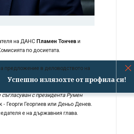
дателя на ДАНС
Пламен Тончев
и
Комисията по досиетата.
ова предложение в деловодството на
Успешно излязохте от профила си!
е съгласуван с президента Румен
 - Георги Георгиев или Деньо Денев.
седателя е на държавния глава.