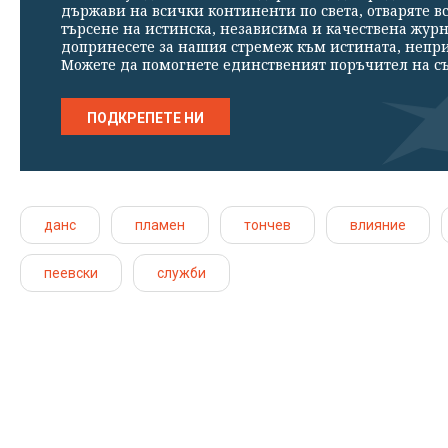
държави на всички континенти по света, отваряте в
търсене на истинска, независима и качествена жур
допринесете за нашия стремеж към истината, непр
Можете да помогнете единственият поръчител на съ
ПОДКРЕПЕТЕ НИ
данс
пламен
тончев
влияние
пеевски
служби