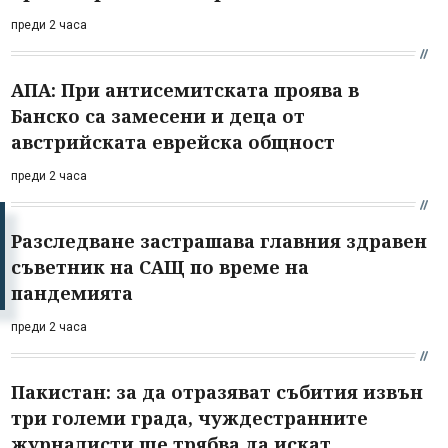
преди 2 часа
АПА: При антисемитската проява в
Банско са замесени и деца от
австрийската еврейска общност
преди 2 часа
Разследване застрашава главния здравен
съветник на САЩ по време на
пандемията
преди 2 часа
Пакистан: за да отразяват събития извън
три големи града, чуждестранните
журналисти ще трябва да искат