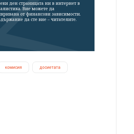
секи ден страницата ни в интернет в
налистика. Вие можете да
икривана от финансови зависимости.
държание да сте вие – читателите.
комисия
досиетата