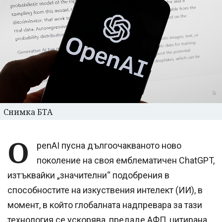
Снимка БТА
O
penAI пусна дългоочакваното ново
поколение на своя емблематичен ChatGPT,
изтъквайки „значителни“ подобрения в
способностите на изкуствения интелект (ИИ), в
момент, в който глобалната надпревара за тази
технология се ускорява, предаде АФП, цитирана