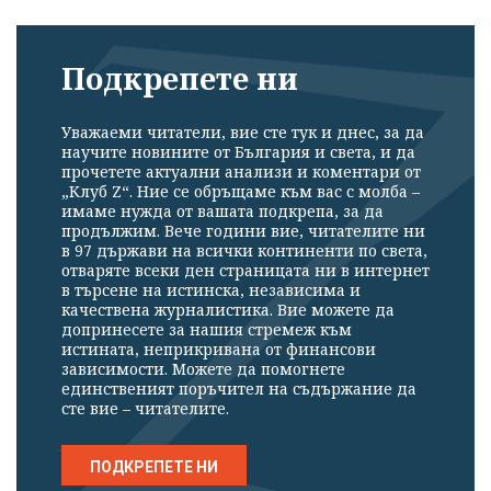
Подкрепете ни
Уважаеми читатели, вие сте тук и днес, за да
научите новините от България и света, и да
прочетете актуални анализи и коментари от
„Клуб Z“. Ние се обръщаме към вас с молба –
имаме нужда от вашата подкрепа, за да
продължим. Вече години вие, читателите ни
в 97 държави на всички континенти по света,
отваряте всеки ден страницата ни в интернет
в търсене на истинска, независима и
качествена журналистика. Вие можете да
допринесете за нашия стремеж към
истината, неприкривана от финансови
зависимости. Можете да помогнете
единственият поръчител на съдържание да
сте вие – читателите.
ПОДКРЕПЕТЕ НИ