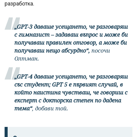
разработка.
„GPT-3 даваше усещането, че разговаряш
с гимназист – задаваш въпрос и може би
получаваш правилен отговор, а може би
получаваш нещо абсурдно“,
посочи
Олтман.
„GPT-4 даваше усещането, че разговаряш
със студент; GPT 5 е първият случай, в
който наистина чувстваш, че говориш с
експерт с докторска степен по дадена
тема“
, добави той.