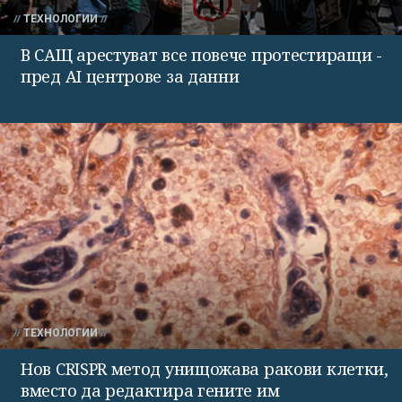
ТЕХНОЛОГИИ
В САЩ арестуват все повече протестиращи -
пред AI центрове за данни
ТЕХНОЛОГИИ
Нов CRISPR метод унищожава ракови клетки,
вместо да редактира гените им