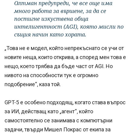
Олтман предупреди, че все още има
много работа за вършене, за да се
постигне изкуствена обща
интелигентност (AGI), която мисли по
същия начин като хората.
„Това не е модел, който непрекъснато се учи от
новите неща, които открива, а според мен това е
нещо, което трябва да бъде част от AGI. Но
нивото на способности тук е огромно
подобрение“, каза той.
GPT-5 е особено подходящ, когато става въпрос
за ИИ, действащ като „агент“, който
самостоятелно се занимава с компютърни
задачи, твърди Мишел Покрас от екипа за