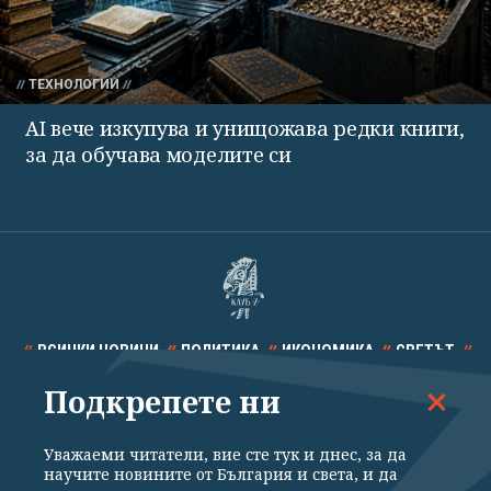
ТЕХНОЛОГИИ
AI вече изкупува и унищожава редки книги,
за да обучава моделите си
ВСИЧКИ НОВИНИ
ПОЛИТИКА
ИКОНОМИКА
СВЕТЪТ
Подкрепете ни
СПОРТ
КУЛТУРА
ТЕХНОЛОГИИ
КАЛЕЙДОСКОП
МНЕНИЯ
Уважаеми читатели, вие сте тук и днес, за да
научите новините от България и света, и да