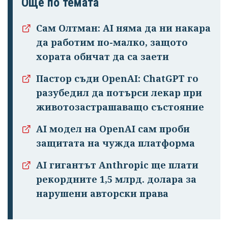
Още по темата
Сам Олтман: AI няма да ни накара
да работим по-малко, защото
хората обичат да са заети
Успешно
Пастор съди OpenAI: ChatGPT го
излязохте от
разубедил да потърси лекар при
профила си!
животозастрашаващо състояние
AI модел на OpenAI сам проби
защитата на чужда платформа
AI гигантът Anthropic ще плати
рекордните 1,5 млрд. долара за
нарушени авторски права