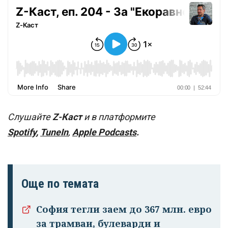
Успешно
излязохте от
профила си!
Слушайте
Z-Каст
и в платформите
Spotify
,
TuneIn
,
Apple Podcasts
.
Още по темата
София тегли заем до 367 млн. евро
за трамваи, булеварди и