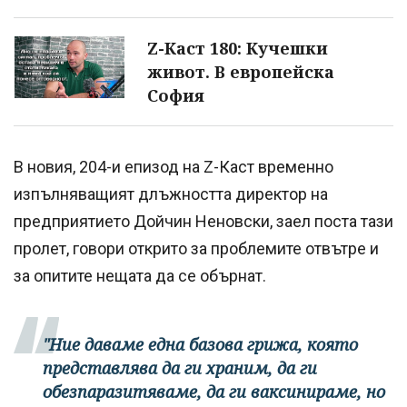
Z-Каст 180: Кучешки
живот. В европейска
София
В новия, 204-и епизод на Z-Каст временно
изпълняващият длъжността директор на
предприятието Дойчин Неновски, заел поста тази
пролет, говори открито за проблемите отвътре и
за опитите нещата да се обърнат.
"Ние даваме една базова грижа, която
представлява да ги храним, да ги
обезпаразитяваме, да ги ваксинираме, но