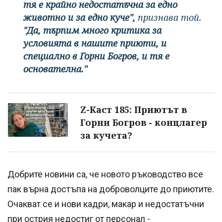
тя е крайно недостатъчна за едно
животно и за едно куче",
признава той.
"Да, търпим много критика за
условията в нашите приюти, и
специално в Горни Богров, и тя е
основателна."
Z-Каст 185: Приютът в
Горни Богров - концлагер
за кучета?
Добрите новини са, че новото ръководство все
пак върна достъпа на доброволците до приютите.
Очакват се и нови кадри, макар и недостатъчни
при острия недостиг от персонал -