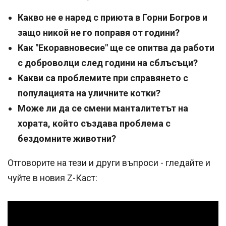
Какво не е наред с приюта в Горни Богров и
защо никой не го поправя от години?
Как "Екоравновесие" ще се опитва да работи
с доброволци след години на сблъсъци?
Какви са проблемите при справянето с
популацията на уличните котки?
Може ли да се смени манталитетът на
хората, който създава проблема с
бездомните животни?
Отговорите на тези и други въпроси - гледайте и
чуйте в новия Z-Каст: