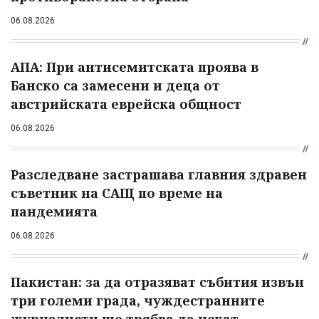
06.08.2026
АПА: При антисемитската проява в
Банско са замесени и деца от
австрийската еврейска общност
06.08.2026
Разследване застрашава главния здравен
съветник на САЩ по време на
пандемията
06.08.2026
Пакистан: за да отразяват събития извън
три големи града, чуждестранните
журналисти ще трябва да искат