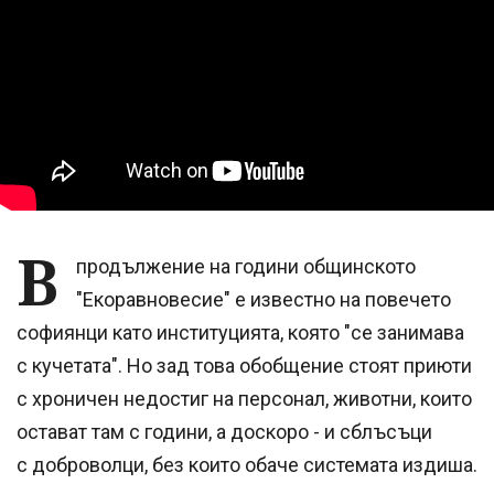
В
продължение на години общинското
"Екоравновесие" е известно на повечето
софиянци като институцията, която "се занимава
с кучетата". Но зад това обобщение стоят приюти
с хроничен недостиг на персонал, животни, които
остават там с години, а доскоро - и сблъсъци
с доброволци, без които обаче системата издиша.