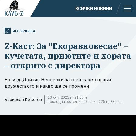
ВСИЧКИ НОВИНИ
ИНТЕРВЮТА
Z-Каст: За "Екоравновесие" –
кучетата, приютите и хората
– открито с директора
Вр. и. д. Дойчин Неновски за това какво прави
дружеството и какво ще се промени
23 юли 2025 г., 21:05 ч.
Борислав Кръстев
последна редакция 23 юли 2025 г., 23:24 ч.