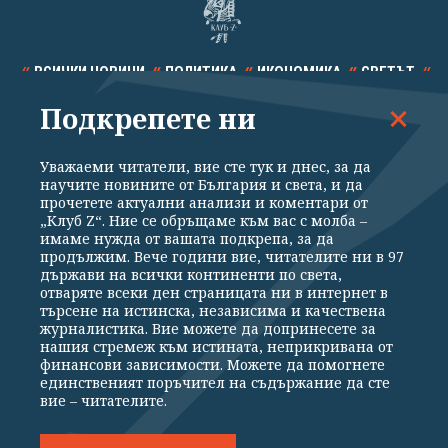
ВСИЧКИ НОВИНИ
ПОЛИТИКА
ИКОНОМИКА
СВЕТЪТ
Подкрепете ни
СПОРТ
КУЛТУРА
ТЕХНОЛОГИИ
КАЛЕЙДОСКОП
МНЕНИЯ
Уважаеми читатели, вие сте тук и днес, за да
научите новините от България и света, и да
прочетете актуални анализи и коментари от
„Клуб Z“. Ние се обръщаме към вас с молба –
имаме нужда от вашата подкрепа, за да
продължим. Вече години вие, читателите ни в 97
Общи условия
Политика за поверителност
държави на всички континенти по света,
отваряте всеки ден страницата ни в интернет в
Реклама
Партньори
Контакти
За Клуб Z
търсене на истинска, независима и качествена
Екип
Подкрепете ни
журналистика. Вие можете да допринесете за
нашия стремеж към истината, неприкривана от
финансови зависимости. Можете да помогнете
единственият поръчител на съдържание да сте
Издател на www.clubz.bg е „Клуб Зебра Медия“ ЕООД, София, ул. "Алеко
вие – читателите.
Константинов" 3. Всички права запазени 2026 „Клуб Зебра Медия“
ЕООД.
Препечатването на материали, снимки и видео от www.clubz.bg без
разрешение ще бъде преследвано по съдебен път, съгласно