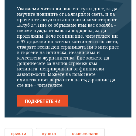
Уважаеми читатели, вие сте тук и днес, за да
научите новините от България и света, и да
прочетете актуални анализи и коментари от
„Клуб Z“. Ние се обръщаме към вас с молба –
имаме нужда от вашата подкрепа, за да
продължим. Вече години вие, читателите ни
в 97 държави на всички континенти по света,
отваряте всеки ден страницата ни в интернет
в търсене на истинска, независима и
качествена журналистика. Вие можете да
допринесете за нашия стремеж към
истината, неприкривана от финансови
зависимости. Можете да помогнете
единственият поръчител на съдържание да
сте вие – читателите.
ПОДКРЕПЕТЕ НИ
приюти
кучета
осиновяване