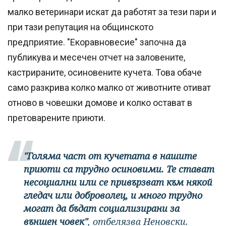
малко ветеринари искат да работят за тези пари и
при тази репутация на общинското
предприятие. "Екоравновесие" започна да
публикува и месечен отчет на заловените,
кастрираните, осиновените кучета. Това обаче
само разкрива колко малко от животните отиват
отново в човешки домове и колко остават в
претоварените приюти.
"Голяма част от кучетата в нашите
приюти са трудно осиновими. Те стават
несоциални или се привързват към някой
гледач или доброволец, и много трудно
могат да бъдат социализирани за
външен човек"
, отбелязва Неновски.