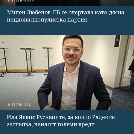
ИНТЕРВЮТА
Милен Любенов: ПБ се очертава като дясна
националпопулистка партия
ИНТЕРВЮТА
Иля Яшин: Руснаците, за които Радев се
застъпва, нанасят големи вреди