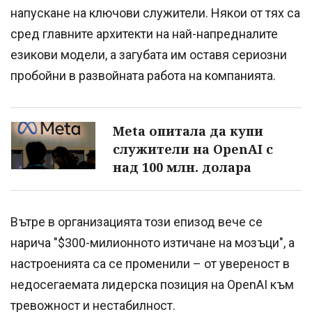
напускане на ключови служители. Някои от тях са
сред главните архитекти на най-напредналите
езикови модели, а загубата им оставя сериозни
пробойни в развойната работа на компанията.
Meta опитала да купи
служители на OpenAI с
над 100 млн. долара
Вътре в организацията този епизод вече се
нарича "$300-милионното изтичане на мозъци", а
настроенията са се променили – от увереност в
недосегаемата лидерска позиция на OpenAI към
тревожност и нестабилност.