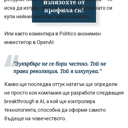
излязохте от
иска да изтрие преднината на OpenAI, като си
профила си!
купи нейния интелектуален капитал.
Или както коментира в Politico анонимен
инвеститор в OpenAI:
"Зукърбърг не се бори честно. Той не
прави революция. Той я изкупува."
Какво ще последва оттук нататък ще определи
не просто коя компания ще разработи следващия
breakthrough в AI, а кой ще контролира
технологията, способна да оформи самото
бъдеще на човечеството.