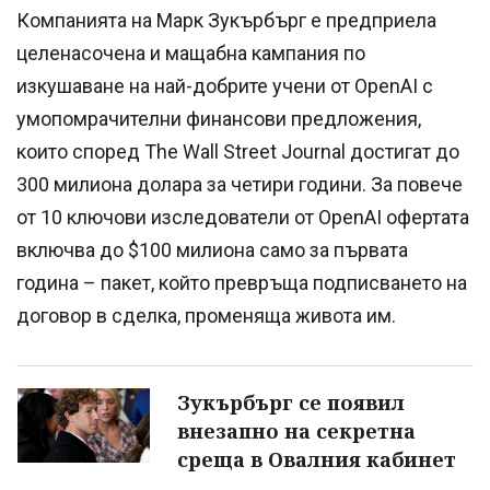
Компанията на Марк Зукърбърг е предприела
целенасочена и мащабна кампания по
изкушаване на най-добрите учени от OpenAI с
умопомрачителни финансови предложения,
които според The Wall Street Journal достигат до
300 милиона долара за четири години. За повече
от 10 ключови изследователи от OpenAI офертата
включва до $100 милиона само за първата
година – пакет, който превръща подписването на
договор в сделка, променяща живота им.
Зукърбърг се появил
внезапно на секретна
среща в Овалния кабинет