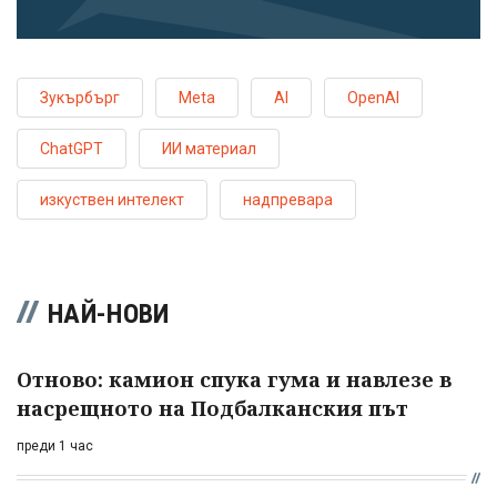
Зукърбърг
Meta
AI
OpenAI
ChatGPT
ИИ материал
изкуствен интелект
надпревара
НАЙ-НОВИ
Отново: камион спука гума и навлезе в
насрещното на Подбалканския път
преди 1 час