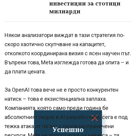
инвестиции за стотици
милиарди
Някои анализатори виждат в тази стратегия по-
скоро хаотичнo скупчване на капацитет,
отколкото координирана визия с ясен научен път.
Въпреки това, Meta изглежда готова да опита – и
да плати цената.
За OpenAI това вече не е просто конкурентен
натиск – това е екзистенциална заплаха.
Компанията, която само преди година бе
абсолютният лидер в AI разработките, сега е под
тежка атака от гигант с почти неограничени
Успешно
ресурси. Meta не просто иска да навакса – тя