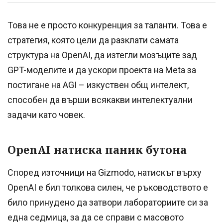
Това не е просто конкуренция за таланти. Това е
стратегия, която цели да разклати самата
структура на OpenAI, да изтегли мозъците зад
GPT-моделите и да ускори проекта на Meta за
постигане на AGI – изкуствен общ интелект,
способен да върши всякакви интелектуални
задачи като човек.
OpenAI натиска паник бутона
Според източници на Gizmodo, натискът върху
OpenAI е бил толкова силен, че ръководството е
било принудено да затвори лабораториите си за
една седмица, за да се справи с масовото