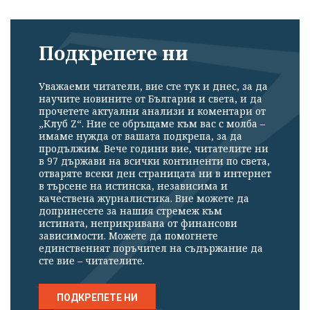
Подкрепете ни
Уважаеми читатели, вие сте тук и днес, за да
научите новините от България и света, и да
прочетете актуални анализи и коментари от
„Клуб Z“. Ние се обръщаме към вас с молба –
имаме нужда от вашата подкрепа, за да
продължим. Вече години вие, читателите ни
в 97 държави на всички континенти по света,
отваряте всеки ден страницата ни в интернет
в търсене на истинска, независима и
качествена журналистика. Вие можете да
допринесете за нашия стремеж към
истината, неприкривана от финансови
зависимости. Можете да помогнете
единственият поръчител на съдържание да
сте вие – читателите.
ПОДКРЕПЕТЕ НИ