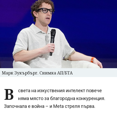
Марк Зукърбърг. Снимка АП/БТА
В
света на изкуствения интелект повече
няма място за благородна конкуренция.
Започнала е война – и Meta стреля първа.