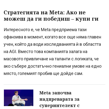
Стратегията на Meta: Ако не
можеш да ги победиш – купи ги
Интересното е, че Meta предприема тази
офанзива в момент, когато все още няма главен
учен, който да води изследванията ѝ в областта
на AGI. Вместо това компанията залага на
масовото привличане на таланти с логиката, че
ако събере достатъчно гениални умове на едно
място, големият пробив ще дойде сам.
Meta започва
надпреварата за
суперинтелект с