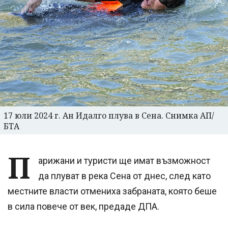
17 юли 2024 г. Ан Идалго плува в Сена. Снимка АП/
БТА
П
арижани и туристи ще имат възможност
да плуват в река Сена от днес, след като
местните власти отмениха забраната, която беше
в сила повече от век, предаде ДПА.