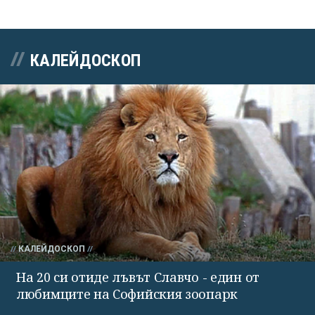
КАЛЕЙДОСКОП
КАЛЕЙДОСКОП
На 20 си отиде лъвът Славчо - един от
любимците на Софийския зоопарк