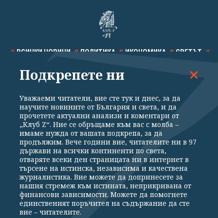
ВСИЧКИ НОВИНИ
ПОЛИТИКА
ИКОНОМИКА
СВЕТЪТ
Подкрепете ни
СПОРТ
КУЛТУРА
ТЕХНОЛОГИИ
КАЛЕЙДОСКОП
МНЕНИЯ
Уважаеми читатели, вие сте тук и днес, за да
научите новините от България и света, и да
прочетете актуални анализи и коментари от
„Клуб Z“. Ние се обръщаме към вас с молба –
имаме нужда от вашата подкрепа, за да
продължим. Вече години вие, читателите ни в 97
Общи условия
Политика за поверителност
държави на всички континенти по света,
отваряте всеки ден страницата ни в интернет в
Реклама
Партньори
Контакти
За Клуб Z
търсене на истинска, независима и качествена
Екип
Подкрепете ни
журналистика. Вие можете да допринесете за
нашия стремеж към истината, неприкривана от
финансови зависимости. Можете да помогнете
единственият поръчител на съдържание да сте
Издател на www.clubz.bg е „Клуб Зебра Медия“ ЕООД, София, ул. "Алеко
вие – читателите.
Константинов" 3. Всички права запазени 2026 „Клуб Зебра Медия“