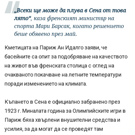
„Всеки ще може да плува в Сена от това
лято“
, каза френският министър на
спорта Мари Барсак, когато решението
беше обявено през май.
Кметицата на Париж Ан Идалго заяви, че
басейните са опит за подобряване на качеството
на живот във френската столица с оглед на
очакваното покачване на летните температури
поради изменението на климата.
Къпането в Сена е официално забранено през
1923 г. Миналата година за Олимпийските игри в
Париж бяха хвърлени внушителни средства и
усилия, за да могат да се проведят там