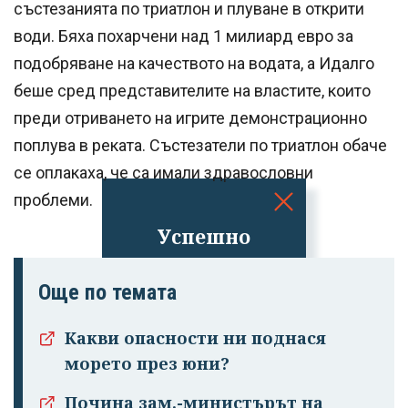
състезанията по триатлон и плуване в открити
води. Бяха похарчени над 1 милиард евро за
подобряване на качеството на водата, а Идалго
беше сред представителите на властите, които
преди отриването на игрите демонстрационно
поплува в реката. Състезатели по триатлон обаче
се оплакаха, че са имали здравословни
проблеми.
Успешно
излязохте от
профила си!
Още по темата
Какви опасности ни поднася
морето през юни?
Почина зам.-министърът на