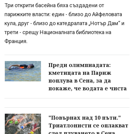
Три открити басейна бяха създадени от
парижките власти: един - близо до Айфеловата
кула, друг - близо до катедралата „Нотър Дам“ и
трети - срещу Националната библиотека на
Франция.
Преди олимпиадата:
кметицата на Париж
поплува в Сена, за да
покаже, че водата е чиста
"Повърнах над 10 пъти."
Триатлонисти се оплакват
след плуването в Сена.