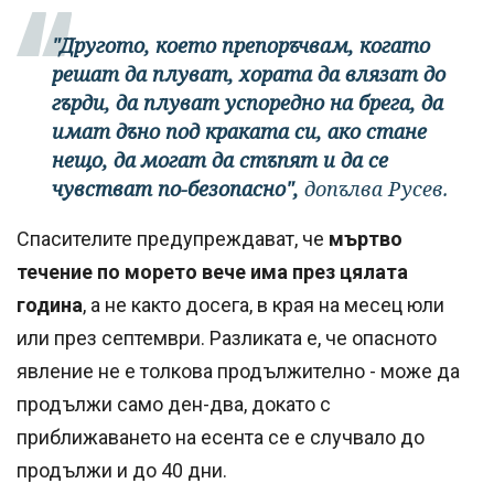
"Другото, което препоръчвам, когато
решат да плуват, хората да влязат до
гърди, да плуват успоредно на брега, да
имат дъно под краката си, ако стане
нещо, да могат да стъпят и да се
чувстват по-безопасно",
допълва Русев.
Спасителите предупреждават, че
мъртво
течение по морето вече има през цялата
година
, а не както досега, в края на месец юли
или през септември. Разликата е, че опасното
явление не е толкова продължително - може да
продължи само ден-два, докато с
приближаването на есента се е случвало до
продължи и до 40 дни.