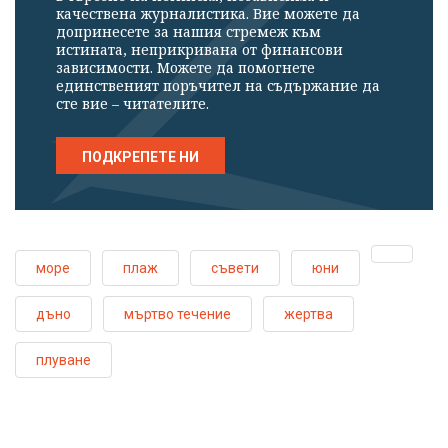
качествена журналистика. Вие можете да
допринесете за нашия стремеж към
истината, неприкривана от финансови
зависимости. Можете да помогнете
единственият поръчител на съдържание да
сте вие – читателите.
ПОДКРЕПЕТЕ НИ
море
плаж
съвети
юни
дъно
мъртво течение
жертва
плуване