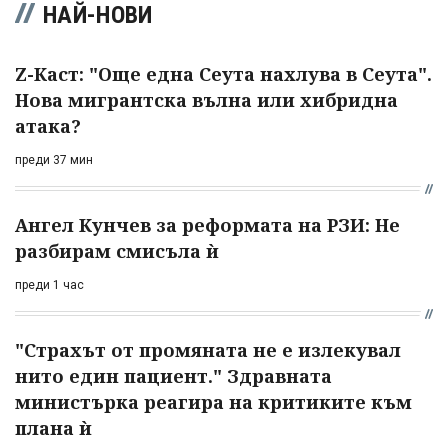
НАЙ-НОВИ
Z-Каст: "Още една Сеута нахлува в Сеута".
Нова мигрантска вълна или хибридна
атака?
преди 37 мин
Ангел Кунчев за реформата на РЗИ: Не
разбирам смисъла ѝ
преди 1 час
"Страхът от промяната не е излекувал
нито един пациент." Здравната
министърка реагира на критиките към
плана ѝ