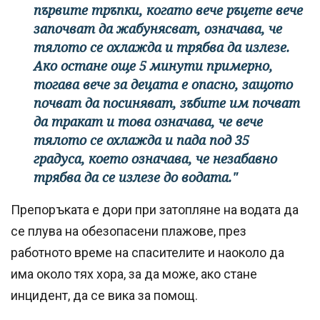
първите тръпки, когато вече ръцете вече
започват да жабунясват, означава, че
тялото се охлажда и трябва да излезе.
Ако остане още 5 минути примерно,
тогава вече за децата е опасно, защото
почват да посиняват, зъбите им почват
да тракат и това означава, че вече
тялото се охлажда и пада под 35
градуса, което означава, че незабавно
трябва да се излезе до водата."
Препоръката е дори при затопляне на водата да
се плува на обезопасени плажове, през
работното време на спасителите и наоколо да
има около тях хора, за да може, ако стане
инцидент, да се вика за помощ.