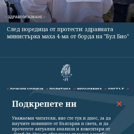
ЗДРАВЕОПАЗВАНЕ
След поредица от протести: здравната
министърка маха 4-ма от борда на "Бул Био"
ВСИЧКИ НОВИНИ
ПОЛИТИКА
ИКОНОМИКА
СВЕТЪТ
Подкрепете ни
СПОРТ
КУЛТУРА
ТЕХНОЛОГИИ
КАЛЕЙДОСКОП
МНЕНИЯ
Уважаеми читатели, вие сте тук и днес, за да
научите новините от България и света, и да
прочетете актуални анализи и коментари от