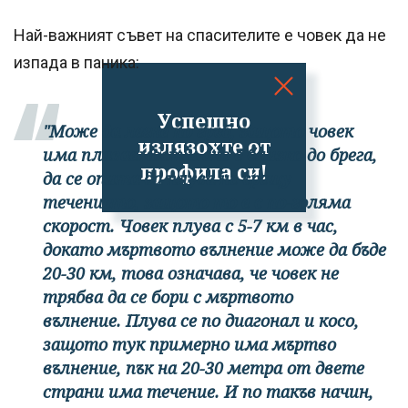
Най-важният съвет на спасителите е човек да не
изпада в паника:
Успешно
"Може да легне по гръб, защото човек
излязохте от
има плаваемост и ако е близко до брега,
профила си!
да се опита да плува не срещу
течението, защото то е с по-голяма
скорост. Човек плува с 5-7 км в час,
докато мъртвото вълнение може да бъде
20-30 км, това означава, че човек не
трябва да се бори с мъртвото
вълнение. Плува се по диагонал и косо,
защото тук примерно има мъртво
вълнение, пък на 20-30 метра от двете
страни има течение. И по такъв начин,