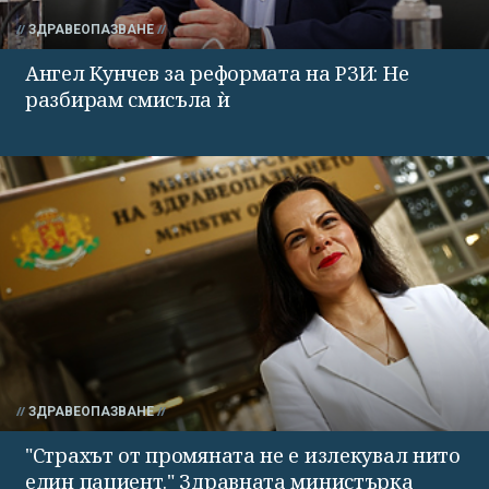
ЗДРАВЕОПАЗВАНЕ
Ангел Кунчев за реформата на РЗИ: Не
разбирам смисъла ѝ
ЗДРАВЕОПАЗВАНЕ
"Страхът от промяната не е излекувал нито
един пациент." Здравната министърка