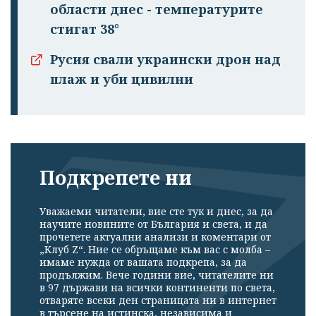
области днес - температурите
стигат 38°
Русия свали украински дрон над
плаж и уби цивилни
Подкрепете ни
Уважаеми читатели, вие сте тук и днес, за да
научите новините от България и света, и да
прочетете актуални анализи и коментари от
„Клуб Z“. Ние се обръщаме към вас с молба –
имаме нужда от вашата подкрепа, за да
продължим. Вече години вие, читателите ни
в 97 държави на всички континенти по света,
отваряте всеки ден страницата ни в интернет
в търсене на истинска, независима и