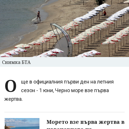
Снимка БТА
О
ще в официалния първи ден на летния
сезон - 1 юни, Черно море взе първа
жертва.
Морето взе първа жертва в