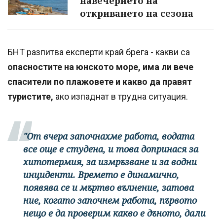
навечерието на
откриването на сезона
БНТ разпитва експерти край брега - какви са
опасностите на юнското море, има ли вече
спасители по плажовете и какво да правят
туристите,
ако изпаднат в трудна ситуация.
"От вчера започнахме работа, водата
все още е студена, и това допринася за
хитотермия, за измръзване и за водни
инциденти. Времето е динамично,
появява се и мъртво вълнение, затова
ние, когато започнем работа, първото
нещо е да проверим какво е дъното, дали