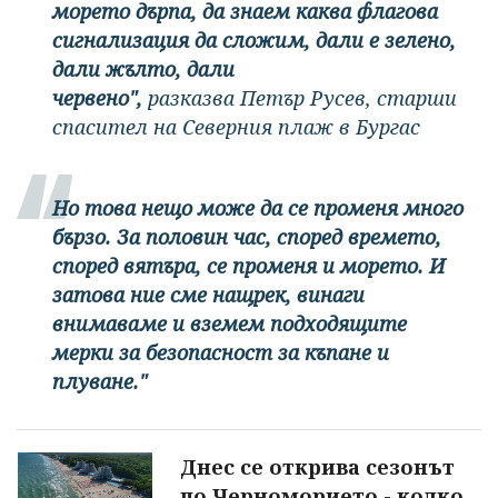
морето дърпа, да знаем каква флагова
сигнализация да сложим, дали е зелено,
дали жълто, дали
червено",
разказва Петър Русев, старши
спасител на Северния плаж в Бургас
Но това нещо може да се променя много
бързо. За половин час, според времето,
според вятъра, се променя и морето. И
затова ние сме нащрек, винаги
внимаваме и вземем подходящите
мерки за безопасност за къпане и
плуване."
Днес се открива сезонът
по Черноморието - колко