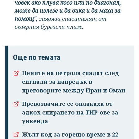
човек ако плува косо или по диагонал,
може да излезе и да вика и да маха за
помощ",
заявява спасителят от
северния бургаски плаж.
Още по темата
Цените на петрола спадат след
сигнали за напредък в
преговорите между Иран и Оман
Превозвачите се оплакаха от
адкох спирането на ТИР-ове за
уикенда
Жълт код за горещо време в 22