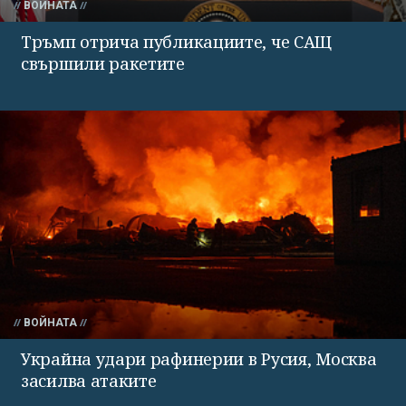
ВОЙНАТА
Тръмп отрича публикациите, че САЩ
свършили ракетите
ВОЙНАТА
Украйна удари рафинерии в Русия, Москва
засилва атаките