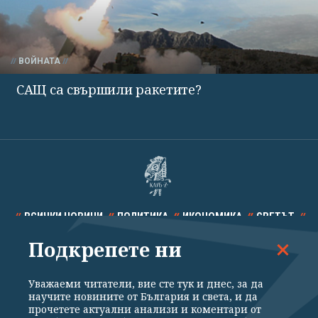
ВОЙНАТА
САЩ са свършили ракетите?
ВСИЧКИ НОВИНИ
ПОЛИТИКА
ИКОНОМИКА
СВЕТЪТ
Подкрепете ни
СПОРТ
КУЛТУРА
ТЕХНОЛОГИИ
КАЛЕЙДОСКОП
МНЕНИЯ
Уважаеми читатели, вие сте тук и днес, за да
научите новините от България и света, и да
прочетете актуални анализи и коментари от