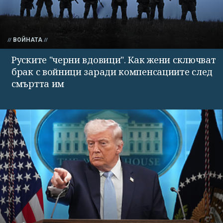
ВОЙНАТА
Руските "черни вдовици". Как жени сключват
брак с войници заради компенсациите след
смъртта им