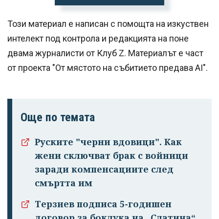
Този материал е написан с помощта на изкуствен
интелект под контрола и редакцията на поне
двама журналисти от Клуб Z. Материалът е част
от проекта "От мястото на събитието предава AI".
Още по темата
Руските "черни вдовици". Как
жени сключват брак с войници
заради компенсациите след
смъртта им
Терзиев подписа 5-годишен
договор за боклука на „Слатина“,