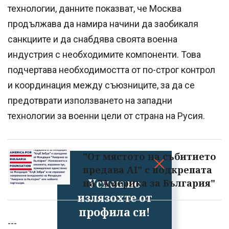
технологии, данните показват, че Москва
продължава да намира начини да заобикаля
санкциите и да снабдява своята военна
индустрия с необходимите компоненти. Това
подчертава необходимостта от по-строг контрол
и координация между съюзниците, за да се
предотврати използването на западни
технологии за военни цели от страна на Русия.
"От мястото на събитието
предава AI" с подкрепата
Успешно
на "Америка за България"
излязохте от
профила си!
---