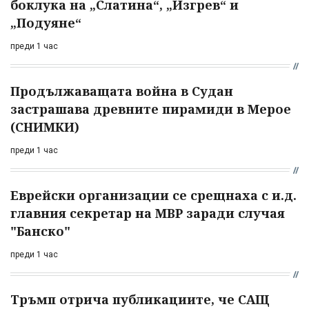
боклука на „Слатина“, „Изгрев“ и
„Подуяне“
преди 1 час
Продължаващата война в Судан
застрашава древните пирамиди в Мерое
(СНИМКИ)
преди 1 час
Еврейски организации се срещнаха с и.д.
главния секретар на МВР заради случая
"Банско"
преди 1 час
Тръмп отрича публикациите, че САЩ