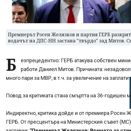
Премиерът Росен Желязков и партия ГЕРБ разкрит
водачът на ДПС-НН застана "твърдо" зад Митов. 
Б
езпрецедентно: ГЕРБ атакува собствен минис
работи Даниел Митов. Причината: незадовол
много пари за МВР, в т.ч. за увеличение на заплати
Повод за критиката стана смъртта на 36-годишен м
Индиректно, критика дойде и от премиера Росен Ж
ГЕРБ. От пресцентъра на Министерския съвет (МС
заглавие:
"Премиерът Желязков: Времето за стик