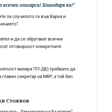
 всички олигарси! Благодаря ви!"
те за случилото се във Варна и
нението".
ател и да се обругават всички
есат отговорност конкретните
ероятност визира ПП-ДБ) трябвало да
 главен секретар на МВР, а той бил
ин Стоянов
омяната - Демократична България"