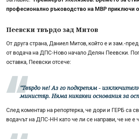
професионално ръководство на МВР приключи o
Пеевски твърдо зад Митов
От друга страна, Даниел Митов, който е и зам.-пре
от водача на ДПС-Ново начало Делян Пеевски. По
оставка, Пеевски отсече:
"Твърдо не! Аз го подкрепям - изключите
министър. Няма никакви основания за ост
След коментар на репортерка, че дори и ГЕРБ са с
водачът на ДПС-НН като че ли се направи, че не е ч