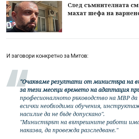
След съмнителната см
махат шефа на варнен
И заговори конкретно за Митов:
"Очакваме резултати от министъра на 
за тези месеци времето на адаптация пр
професионалното ръководство на МВР да 
всички необходими обучения, инструктаж
насилие да не бъде допускано".
"Министърът на вътрешните работи има 
наказва, да провежда разследване."