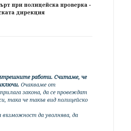
ърт при полицейска проверка -
ската дирекция
вътрешните работи.
Считаме, че
иключи.
Очакваме от
прилага закона, да се провеждат
и, така че такъв вид полицейско
възможност да уволнява, да