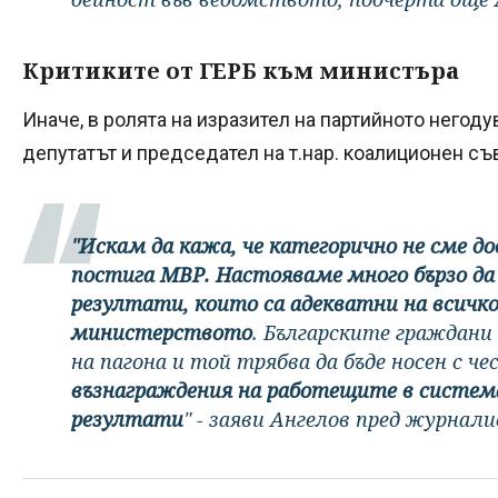
Критиките от ГЕРБ към министъра
Иначе, в ролята на изразител на партийното негоду
депутатът и председател на т.нар. коалиционен с
"Искам да кажа, че категорично не сме 
постига МВР. Настояваме много бързо д
резултати, които са адекватни на всичко
министерството
. Българските граждани
на пагона и той трябва да бъде носен с че
възнаграждения на работещите в систем
резултати
" - заяви Ангелов пред журнал