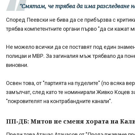
"Смятам, че трябва да има разследване на
Според Пеевски не бива да се прибързва с критики
трябва компетентните органи първо "да си кажат м
Не можело всички да се поставят под един знамен
полицаи и МВР. За загиналия мъж трябвало да пон
виновни.
Освен това, от "партията на пуделите" (по всяка в
замълчат, след като те номинирали Живко Коцев за
"покровителят на контрабандните канали".
ПП-ДБ: Митов не сменя хората на Кал
Преди това Атанас Атанасов от "Продължаваме пр