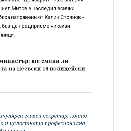
аниел Митов е наследил всички
бяха направени от Калин Стоянов -
, без да предприеме никакви
алници.
 министър: ще смени ли
та на Пеевски 16 полицейски
итулярен главен секретар, който
ята и цялостната професионална
 Атанасов.