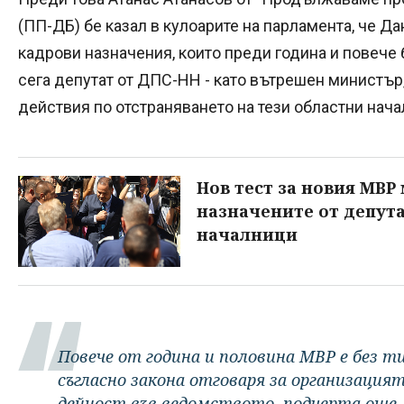
(ПП-ДБ) бе казал в кулоарите на парламента, че Д
кадрови назначения, които преди година и повече 
сега депутат от ДПС-НН - като вътрешен министър
действия по отстраняването на тези областни нач
Нов тест за новия МВР
назначените от депута
началници
Повече от година и половина МВР е без т
съгласно закона отговаря за организаци
дейност във ведомството, подчерта още