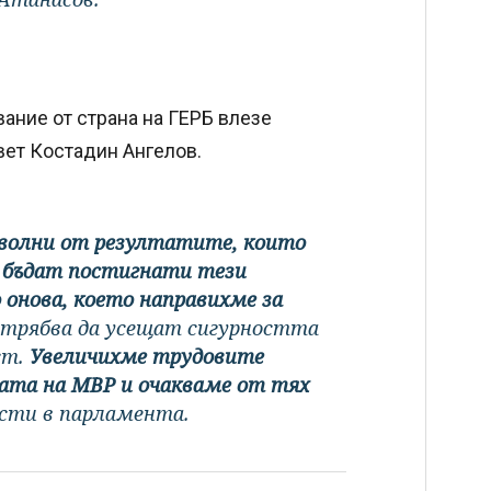
вание от страна на ГЕРБ влезе
ъвет Костадин Ангелов.
доволни от резултатите, които
а бъдат постигнати тези
 онова, което направихме за
 трябва да усещат сигурността
ст.
Увеличихме трудовите
ата на МВР и очакваме от тях
исти в парламента.