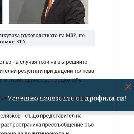
икуваха ръководството на МВР, но
Снимки БТА
тър - в случая този на вътрешните
ителни резултати при дадени толкова
те от тази година със средно 50%.
Успешно излязохте от профила си!
ъж след побой от страна на полицаи.
елязков - също представител на
) разпространиха прессъобщение със
оване на политическото и