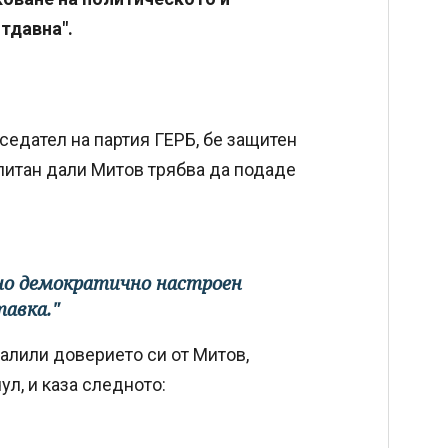
тдавна".
дседател на партия ГЕРБ, бе защитен
питан дали Митов трябва да подаде
лно демократично настроен
авка."
валили доверието си от Митов,
ул, и каза следното: