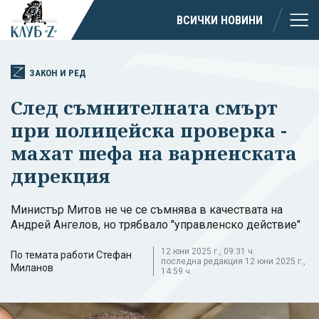
ВСИЧКИ НОВИНИ
ЗАКОН И РЕД
След съмнителната смърт
при полицейска проверка -
махат шефа на варненската
дирекция
Министър Митов не че се съмнява в качествата на
Андрей Ангелов, но трябвало "управленско действие"
12 юни 2025 г., 09:31 ч.
По темата работи Стефан
последна редакция 12 юни 2025 г.,
Миланов
14:59 ч.