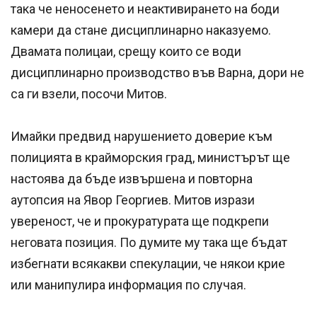
така че неносенето и неактивирането на боди
камери да стане дисциплинарно наказуемо.
Двамата полицаи, срещу които се води
дисциплинарно производство във Варна, дори не
са ги взели, посочи Митов.
Имайки предвид нарушението доверие към
полицията в крайморския град, министърът ще
настоява да бъде извършена и повторна
аутопсия на Явор Георгиев. Митов изрази
увереност, че и прокуратурата ще подкрепи
неговата позиция. По думите му така ще бъдат
избегнати всякакви спекулации, че някои крие
или манипулира информация по случая.