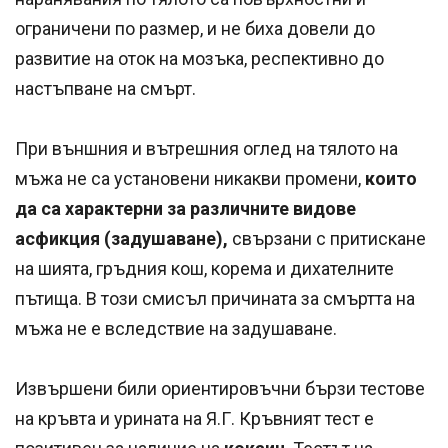
ограничени по размер, и не биха довели до
развитие на оток на мозъка, респективно до
настъпване на смърт.
При външния и вътрешния оглед на тялото на
мъжа не са установени никакви промени,
които
да са характерни за различните видове
асфикция (задушаване),
свързани с притискане
на шията, гръдния кош, корема и дихателните
пътища. В този смисъл причината за смъртта на
мъжа не е вследствие на задушаване.
Извършени били ориентировъчни бързи тестове
на кръвта и урината на Я.Г. Кръвният тест е