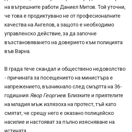
на вътрешните работи Даниел Митов. Той уточни,
че това е продиктувано не от професионалните
качества на Ангелов, а защото е необходимо
управленско действие, за да започне
възстановяването на доверието към полицията
във Варна.
В града тече скандал и обществено недоволство
- причината за посещението на министъра е
напрежението, възникнало след смъртта на 36-
годишния
Явор Георгиев
. Близките и приятелите
на младия мъж излязоха на протест, тъй като
смятат, че срещу него е оказано полицейско
насилие и настояват за пълно изясняване на
истината.