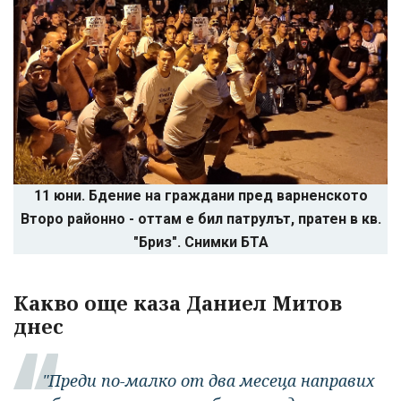
11 юни. Бдение на граждани пред варненското
Второ районно - оттам е бил патрулът, пратен в кв.
"Бриз". Снимки БТА
Какво още каза Даниел Митов
днес
"Преди по-малко от два месеца направих