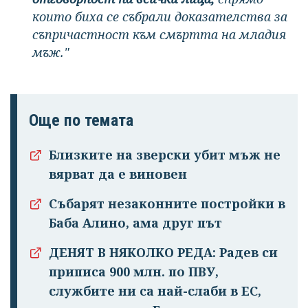
които биха се събрали доказателства за
съпричастност към смъртта на младия
мъж."
Още по темата
Близките на зверски убит мъж не
вярват да е виновен
Събарят незаконните постройки в
Баба Алино, ама друг път
ДЕНЯТ В НЯКОЛКО РЕДА: Радев си
приписа 900 млн. по ПВУ,
службите ни са най-слаби в ЕС,