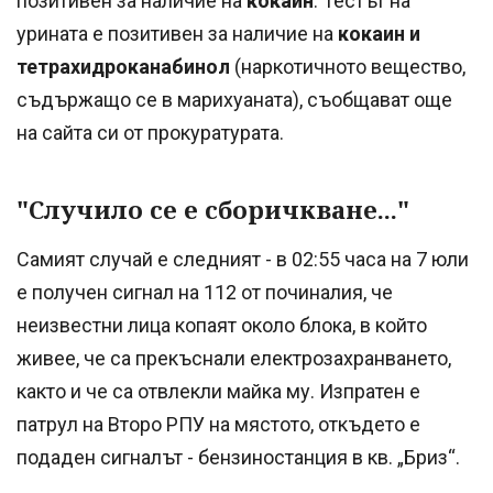
позитивен за наличие на
кокаин
. Тестът на
урината е позитивен за наличие на
кокаин и
тетрахидроканабинол
(наркотичното вещество,
съдържащо се в марихуаната), съобщават още
на сайта си от прокуратурата.
"Случило се е сборичкване..."
Самият случай е следният - в 02:55 часа на 7 юли
е получен сигнал на 112 от починалия, че
неизвестни лица копаят около блока, в който
живее, че са прекъснали електрозахранването,
както и че са отвлекли майка му. Изпратен е
патрул на Второ РПУ на мястото, откъдето е
подаден сигналът - бензиностанция в кв. „Бриз“.