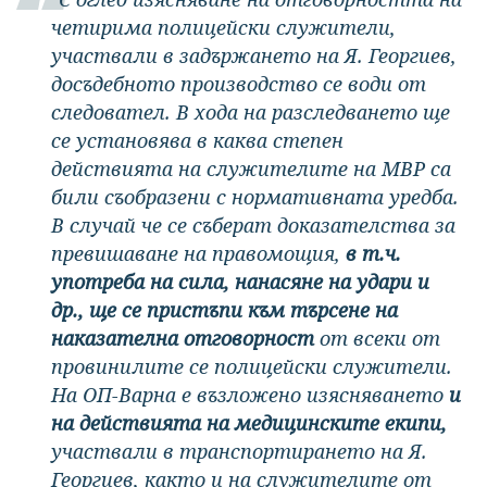
четирима полицейски служители,
участвали в задържането на Я. Георгиев,
досъдебното производство се води от
следовател. В хода на разследването ще
се установява в каква степен
действията на служителите на МВР са
били съобразени с нормативната уредба.
В случай че се съберат доказателства за
превишаване на правомощия,
в т.ч.
употреба на сила, нанасяне на удари и
др., ще се пристъпи към търсене на
наказателна отговорност
от всеки от
провинилите се полицейски служители.
На ОП-Варна е възложено изясняването
и
на действията на медицинските екипи,
участвали в транспортирането на Я.
Георгиев, както и на служителите от