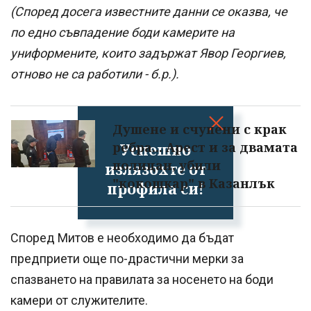
(Според досега известните данни се оказва, че
по едно съвпадение боди камерите на
униформените, които задържат Явор Георгиев,
отново не са работили - б.р.).
Душене и счупени с крак
ребра... Арест и за двамата
Успешно
полицаи, убили
излязохте от
"кокошкар" в Казанлък
профила си!
Според Митов е необходимо да бъдат
предприети още по-драстични мерки за
спазването на правилата за носенето на боди
камери от служителите.