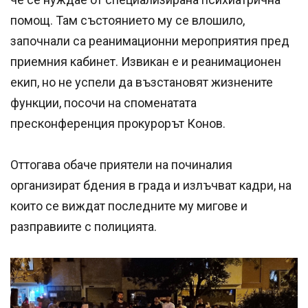
помощ. Там състоянието му се влошило,
започнали са реанимационни мероприятия пред
приемния кабинет. Извикан е и реанимационен
екип, но не успели да възстановят жизнените
функции, посочи на споменатата
пресконференция прокурорът Конов.
Оттогава обаче приятели на починалия
организират бдения в града и излъчват кадри, на
които се виждат последните му мигове и
разправиите с полицията.