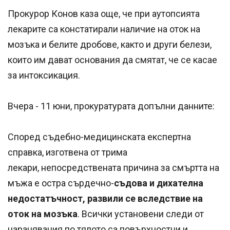
Прокурор Конов каза още, че при аутопсията
лекарите са констатирали наличие на оток на
мозъка и белите дробове, както и други белези,
които им дават основания да смятат, че се касае
за интоксикация.
Вчера - 11 юни, прокуратурата допълни данните:
Според съдебно-медицинската експертна
справка, изготвена от трима
лекари, непосредствената причина за смъртта на
мъжа е остра сърдечно-
съдова и дихателна
недостатъчност, развили се вследствие на
оток на мозъка
. Всички установени следи от
наранявания по тялото са повърхностни и