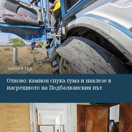
ЗАКОН И РЕД
Отново: камион спука гума и навлезе в
насрещното на Подбалканския път