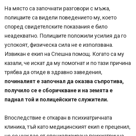
На място са започнати разговори с мъжа,
полицаите са видели поведението му, което
според свидетелските показания е било
неадекватно. Полицаите положили усилия да го
успокоят, физическа сила не е използвана.
Извикан е екип на Спешна помощ. Когато са му
казали, че искат да му помогнат и по тази причина
трябва да отиде в здравно заведения,
починалият е започнал да оказва съпротива,
получило се е сборичкване и на земята е
паднал той и полицейските служители.
Впоследствие е откаран в психиатричната
клиника, тъй като медицинският екип е преценил,
че се нуждае от специализирана психиатрична