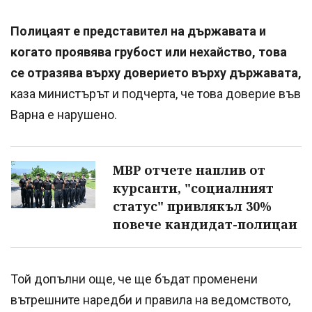
Полицаят е представител на държавата и
когато проявява грубост или нехайство, това
се отразява върху доверието върху държавата,
каза министърът и подчерта, че това доверие във
Варна е нарушено.
МВР отчете наплив от
курсанти, "социалният
статус" привлякъл 30%
повече кандидат-полицаи
Той допълни още, че ще бъдат променени
вътрешните наредби и правила на ведомството,