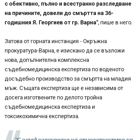
с обективно, пълно и всестранно разследване
на причините, довели до смъртта на 36-
годишния Я. Георгиев от гр. Варна"
, пише в него.
Затова от горната инстанция - Окръжна
прокуратура-Варна, е изискано да се възложи
нова, допълнителна комплексна
съдебномедицинска експертиза по воденото
досъдебно производство за смъртта на младия
мъж. Същата експертиза ще е независима от
досега изготвените по делото тройна
съдебномедицинска експертиза и
токсикохимична експертиза.
"С оглед изясняване на отговорността на