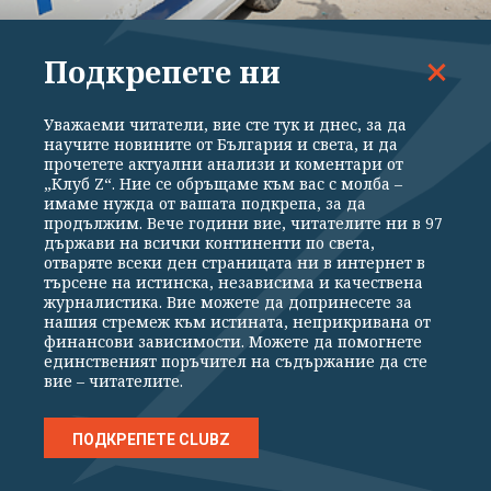
Подкрепете ни
ЗАКОН И РЕД
75-годишен дилър продава суперчист
Уважаеми читатели, вие сте тук и днес, за да
кокаин
научите новините от България и света, и да
прочетете актуални анализи и коментари от
„Клуб Z“. Ние се обръщаме към вас с молба –
имаме нужда от вашата подкрепа, за да
продължим. Вече години вие, читателите ни в 97
държави на всички континенти по света,
отваряте всеки ден страницата ни в интернет в
търсене на истинска, независима и качествена
журналистика. Вие можете да допринесете за
нашия стремеж към истината, неприкривана от
финансови зависимости. Можете да помогнете
единственият поръчител на съдържание да сте
вие – читателите.
ПОДКРЕПЕТЕ CLUBZ
ЗАКОН И РЕД