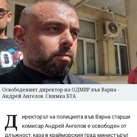
Освободеният директор на ОДМВР във Варна -
Андрей Ангелов. Снимка БТА
Д
иректорът на полицията във Варна старши
комисар Андрей Ангелов е освободен от
длъжност, каза в крайморския град министърът