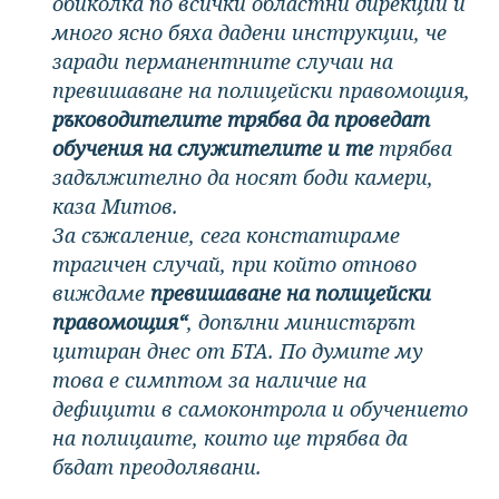
обиколка по всички областни дирекции и
много ясно бяха дадени инструкции, че
заради перманентните случаи на
превишаване на полицейски правомощия,
ръководителите трябва да проведат
обучения на служителите и те
трябва
задължително да носят боди камери,
каза Митов.
За съжаление, сега констатираме
трагичен случай, при който отново
виждаме
превишаване на полицейски
правомощия“
, допълни министърът
цитиран днес от БТА. По думите му
това е симптом за наличие на
дефицити в самоконтрола и обучението
на полицаите, които ще трябва да
бъдат преодолявани.