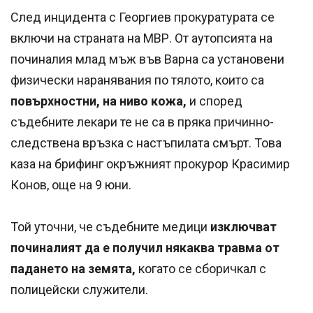
След инцидента с Георгиев прокуратурата се
включи на страната на МВР. От аутопсията на
починалия млад мъж във Варна са установени
физически наранявания по тялото, които са
повърхностни, на ниво кожа,
и според
съдебните лекари те не са в пряка причинно-
следствена връзка с настъпилата смърт. Това
каза на брифинг окръжният прокурор Красимир
Конов, още на 9 юни.
Той уточни, че съдебните медици
изключват
починалият да е получил някаква травма от
падането на земята,
когато се сборичкал с
полицейски служители.