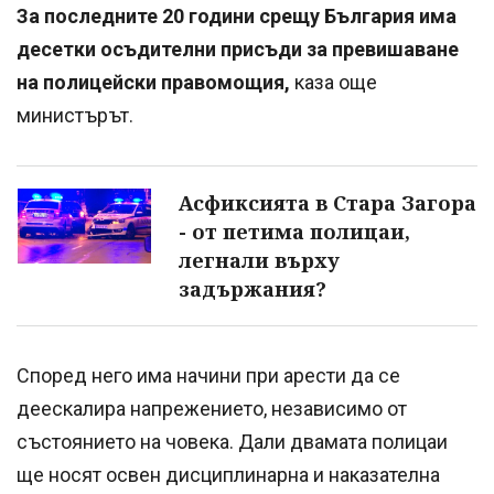
За последните 20 години срещу България има
десетки осъдителни присъди за превишаване
на полицейски правомощия,
каза още
министърът.
Асфиксията в Стара Загора
- от петима полицаи,
легнали върху
задържания?
Според него има начини при арести да се
деескалира напрежението, независимо от
състоянието на човека. Дали двамата полицаи
ще носят освен дисциплинарна и наказателна