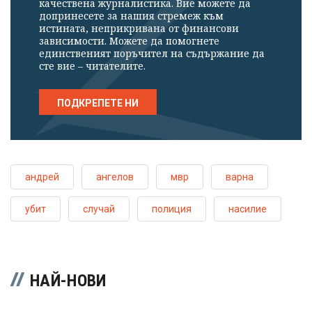
качествена журналистика. Вие можете да
допринесете за нашия стремеж към
истината, неприкривана от финансови
зависимости. Можете да помогнете
единственият поръчител на съдържание да
сте вие – читателите.
ПОДКРЕПЕТЕ НИ
андрей
ангелов
мвр
варна
убит
случай
полиция
насилие
НАЙ-НОВИ