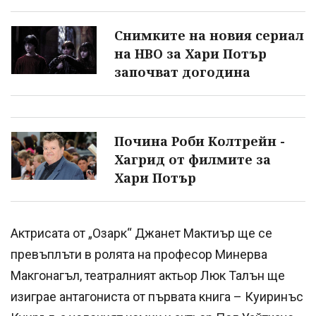
Снимките на новия сериал
на HBO за Хари Потър
започват догодина
Почина Роби Колтрейн -
Хагрид от филмите за
Хари Потър
Актрисата от „Озарк“ Джанет Мактиър ще се
превъплъти в ролята на професор Минерва
Макгонагъл, театралният актьор Люк Талън ще
изиграе антагониста от първата книга – Куиринъс