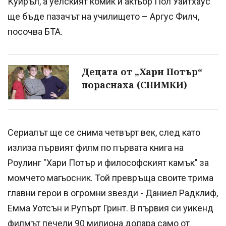
Куиръл, а уелският комик и актьор Пол Уайтхаус
ще бъде пазачът на училището – Аргус Филч,
посочва БТА.
Децата от „Хари Потър“
пораснаха (СНИМКИ)
Сериалът ще се снима четвърт век, след като
излиза първият филм по първата книга на
Роулинг "Хари Потър и философският камък" за
момчето магьосник. Той превръща своите трима
главни герои в огромни звезди - Даниел Радклиф,
Емма Уотсън и Рупърт Гринт. В първия си уикенд
филмът печели 90 милиона долара само от