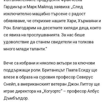
Гардинър и Марк Майлод заявиха: „След
изключително мащабно търсене с радост
обявяваме, че открихме нашите Хари, Хърмаяни и
Рон. Благодарим на десетките хиляди деца, които
се явиха на прослушванията. За нас беше
удоволствие да станем свидетели на толкова
много млади таланти.“
Вече са избрани и няколко актьори за ключови
поддържащи роли. Британецът Паапа Есиду ще
влезе в образа на суровия професор Северус
Снейп, а американският ветеран Джон Литгоу ще
играе директора на „Хогуортс“ – професор Албус
Дъмбълдор.