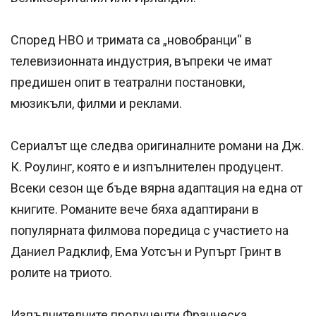
Според HBO и тримата са „новобранци“ в
телевизионната индустрия, въпреки че имат
предишен опит в театрални постановки,
мюзикъли, филми и реклами.
Сериалът ще следва оригиналните романи на Дж.
К. Роулинг, която е и изпълнителен продуцент.
Всеки сезон ще бъде вярна адаптация на една от
книгите. Романите вече бяха адаптирани в
популярната филмова поредица с участието на
Даниел Радклиф, Ема Уотсън и Рупърт Гринт в
ролите на триото.
Изпълнителните продуценти Франческа