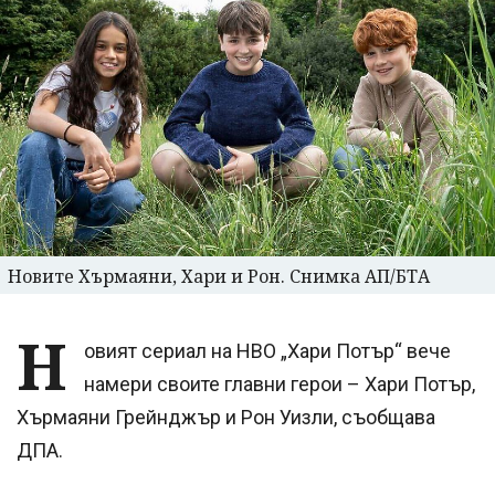
Новите Хърмаяни, Хари и Рон. Снимка АП/БТА
Н
овият сериал на HBO „Хари Потър“ вече
намери своите главни герои – Хари Потър,
Хърмаяни Грейнджър и Рон Уизли, съобщава
ДПА.