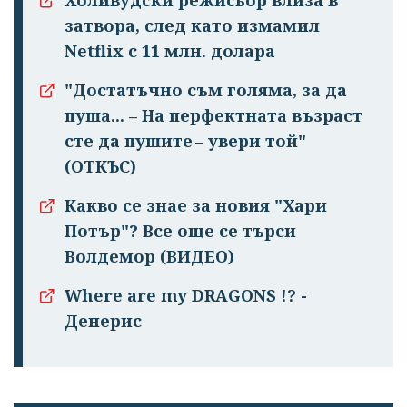
Холивудски режисьор влиза в
затвора, след като измамил
Netflix с 11 млн. долара
"Достатъчно съм голяма, за да
пуша... – На перфектната възраст
сте да пушите – увери той"
(ОТКЪС)
Какво се знае за новия "Хари
Потър"? Все още се търси
Волдемор (ВИДЕО)
Where are my DRAGONS !? -
Денерис