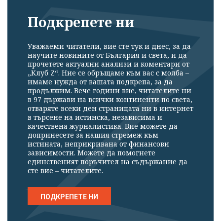
Подкрепете ни
Уважаеми читатели, вие сте тук и днес, за да
научите новините от България и света, и да
прочетете актуални анализи и коментари от
„Клуб Z“. Ние се обръщаме към вас с молба –
имаме нужда от вашата подкрепа, за да
продължим. Вече години вие, читателите ни
в 97 държави на всички континенти по света,
отваряте всеки ден страницата ни в интернет
в търсене на истинска, независима и
качествена журналистика. Вие можете да
допринесете за нашия стремеж към
истината, неприкривана от финансови
зависимости. Можете да помогнете
единственият поръчител на съдържание да
сте вие – читателите.
ПОДКРЕПЕТЕ НИ