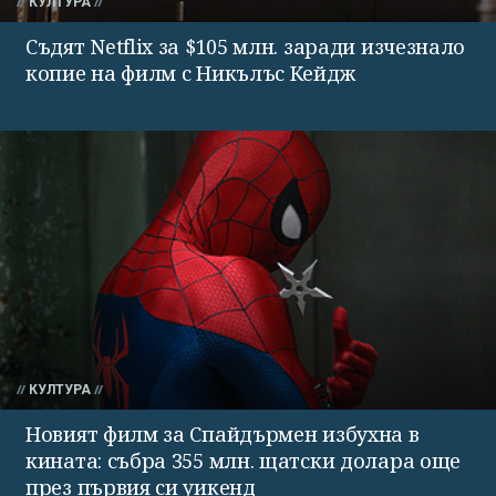
КУЛТУРА
Съдят Netflix за $105 млн. заради изчезнало
копие на филм с Никълъс Кейдж
КУЛТУРА
Новият филм за Спайдърмен избухна в
кината: събра 355 млн. щатски долара още
през първия си уикенд