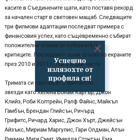
касите в Съединените щати, като поставя рекорд
за начален старт в световен мащаб. Следващите
три филмови адаптации последват примера с
финансовия успех, като същевременно събират
положителни отзиви от публиката и
критиците. Последният осми тръгва по екраните
Успешно
през 2010 и 2011 г., той е в две части.
излязохте от
профила си!
Тримата си партнират с британски
звезди като Хелена Бонам Картър, Джон
Клийз, Роби Колтрейн, Ралф Файнс, Майкъл
Гамбън, Брендан Глийсън, Ричърд
Грифитс, Ричард Харис, Джон Хърт, Джейсън
Айзъкс, Мириам Маргулис, Гари Олдман, Алън
Рикман, Маги Смит, Имелда Стонтън, Ема