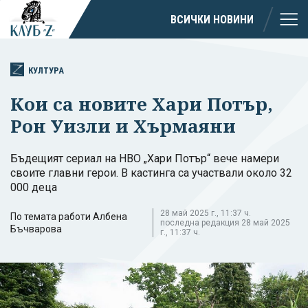
ВСИЧКИ НОВИНИ
КУЛТУРА
Кои са новите Хари Потър,
Рон Уизли и Хърмаяни
Бъдещият сериал на HBO „Хари Потър“ вече намери
своите главни герои. В кастинга са участвали около 32
000 деца
28 май 2025 г., 11:37 ч.
По темата работи Албена
последна редакция 28 май 2025
Бъчварова
г., 11:37 ч.