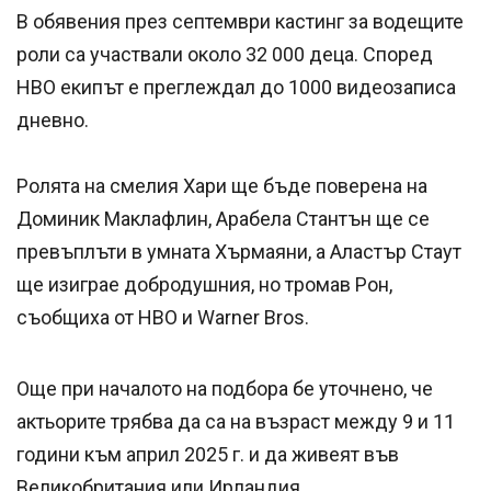
В обявения през септември кастинг за водещите
роли са участвали около 32 000 деца. Според
HBO екипът е преглеждал до 1000 видеозаписа
дневно.
Ролята на смелия Хари ще бъде поверена на
Доминик Маклафлин, Арабела Стантън ще се
превъплъти в умната Хърмаяни, а Аластър Стаут
ще изиграе добродушния, но тромав Рон,
съобщиха от HBO и Warner Bros.
Още при началото на подбора бе уточнено, че
актьорите трябва да са на възраст между 9 и 11
години към април 2025 г. и да живеят във
Великобритания или Ирландия.