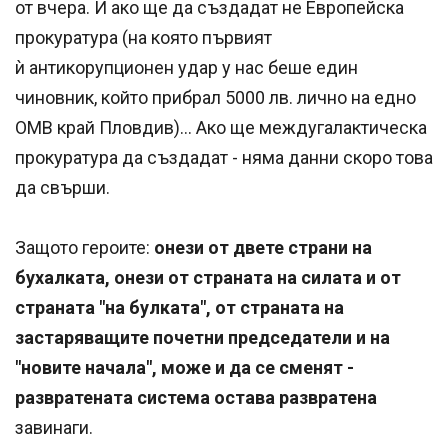
от вчера. И ако ще да създадат не Европейска
прокуратура (на която първият
ѝ антикорупционен удар у нас беше един
чиновник, който прибрал 5000 лв. лично на едно
ОМВ край Пловдив)... Ако ще междугалактическа
прокуратура да създадат - няма данни скоро това
да свърши.
Защото героите:
онези от двете страни на
бухалката, онези от страната на силата и от
страната "на булката", от страната на
застаряващите почетни председатели и на
"новите начала", може и да се сменят -
развратената система остава
развратена
завинаги.