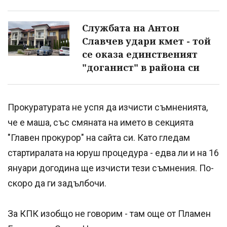
Службата на Антон
Славчев удари кмет - той
се оказа единственият
"доганист" в района си
Прокуратурата не успя да изчисти съмненията,
че е маша, със смяната на името в секцията
"Главен прокурор" на сайта си. Като гледам
стартиралата на юруш процедура - едва ли и на 16
януари догодина ще изчисти тези съмнения. По-
скоро да ги задълбочи.
За КПК изобщо не говорим - там още от Пламен