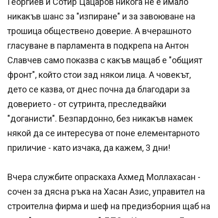
Георгиев и Сотир Цацаров никога не е имало
никакъв шанс за "изпиране" и за завоюване на
трошица обществено доверие. А вчерашното
гласуване в парламента в подкрепа на Антон
Славчев само показва с какъв мащаб е "общият
фронт", който стои зад някои лица. А човекът,
дето се казва, от днес почна да благодари за
доверието - от сутринта, преследвайки
"доганисти". Безпардонно, без никакъв намек
някой да се интересува от поне елементарното
приличие - като изчака, да кажем, 3 дни!
Вчера службите опраскаха Ахмед Моллахасан -
сочен за дясна ръка на Хасан Азис, управител на
строителна фирма и шеф на предизборния щаб на