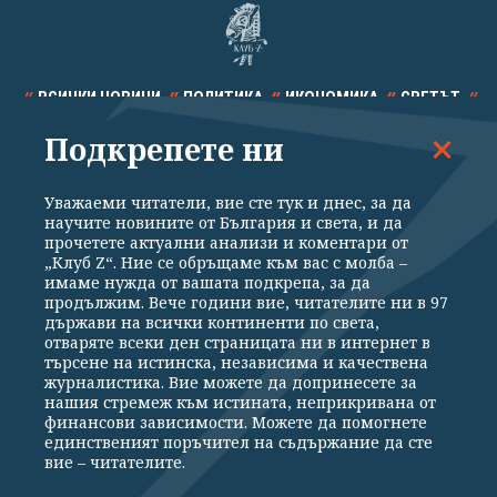
ВСИЧКИ НОВИНИ
ПОЛИТИКА
ИКОНОМИКА
СВЕТЪТ
Подкрепете ни
СПОРТ
КУЛТУРА
ТЕХНОЛОГИИ
КАЛЕЙДОСКОП
МНЕНИЯ
Уважаеми читатели, вие сте тук и днес, за да
научите новините от България и света, и да
прочетете актуални анализи и коментари от
„Клуб Z“. Ние се обръщаме към вас с молба –
имаме нужда от вашата подкрепа, за да
продължим. Вече години вие, читателите ни в 97
Общи условия
Политика за поверителност
държави на всички континенти по света,
отваряте всеки ден страницата ни в интернет в
Реклама
Партньори
Контакти
За Клуб Z
търсене на истинска, независима и качествена
Екип
Подкрепете ни
журналистика. Вие можете да допринесете за
нашия стремеж към истината, неприкривана от
финансови зависимости. Можете да помогнете
единственият поръчител на съдържание да сте
Издател на www.clubz.bg е „Клуб Зебра Медия“ ЕООД, София, ул. "Алеко
вие – читателите.
Константинов" 3. Всички права запазени 2026 „Клуб Зебра Медия“
ЕООД.