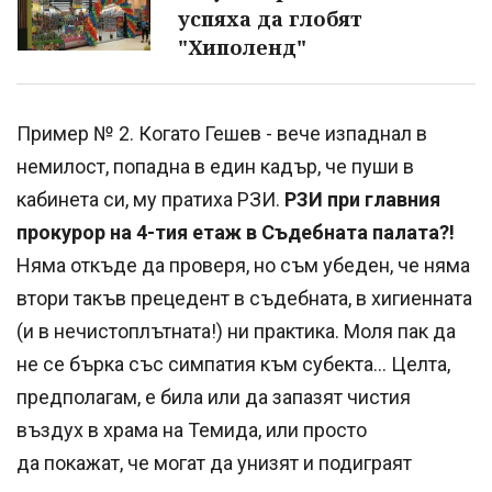
успяха да глобят
"Хиполенд"
Пример № 2. Когато Гешев - вече изпаднал в
немилост, попадна в един кадър, че пуши в
кабинета си, му пратиха РЗИ.
РЗИ при главния
прокурор на 4-тия етаж в Съдебната палата?!
Няма откъде да проверя, но съм убеден, че няма
втори такъв прецедент в съдебната, в хигиенната
(и в нечистоплътната!) ни практика. Моля пак да
не се бърка със симпатия към субекта... Целта,
предполагам, е била или да запазят чистия
въздух в храма на Темида, или просто
да покажат, че могат да унизят и подиграят