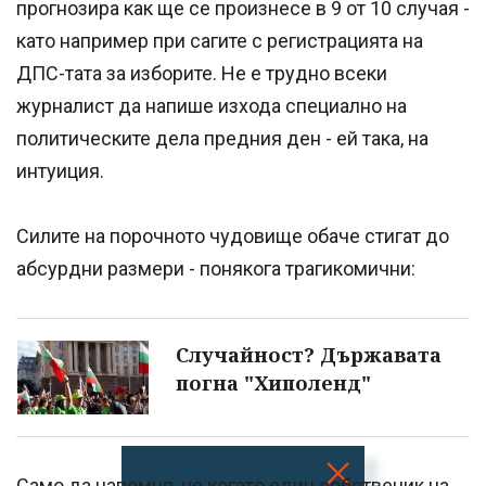
прогнозира как ще се произнесе в 9 от 10 случая -
като например при сагите с регистрацията на
ДПС-тата за изборите. Не е трудно всеки
журналист да напише изхода специално на
политическите дела предния ден - ей така, на
интуиция.
Силите на порочното чудовище обаче стигат до
абсурдни размери - понякога трагикомични:
Случайност? Държавата
погна "Хиполенд"
Само да напомня, че когато един собственик на