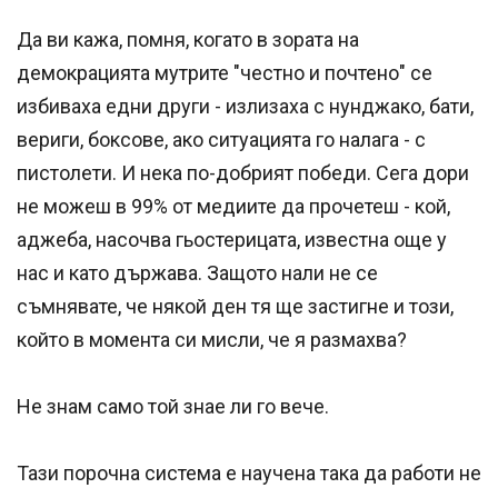
Да ви кажа, помня, когато в зората на
демокрацията мутрите "честно и почтено" се
избиваха едни други - излизаха с нунджако, бати,
вериги, боксове, ако ситуацията го налага - с
пистолети. И нека по-добрият победи. Сега дори
не можеш в 99% от медиите да прочетеш - кой,
аджеба, насочва гьостерицата, известна още у
нас и като държава. Защото нали не се
съмнявате, че някой ден тя ще застигне и този,
който в момента си мисли, че я размахва?
Не знам само той знае ли го вече.
Тази порочна система е научена така да работи не