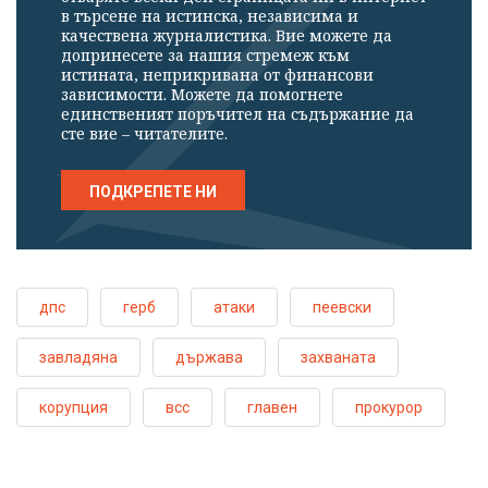
в търсене на истинска, независима и
качествена журналистика. Вие можете да
допринесете за нашия стремеж към
истината, неприкривана от финансови
зависимости. Можете да помогнете
единственият поръчител на съдържание да
сте вие – читателите.
ПОДКРЕПЕТЕ НИ
дпс
герб
атаки
пеевски
завладяна
държава
захваната
корупция
всс
главен
прокурор