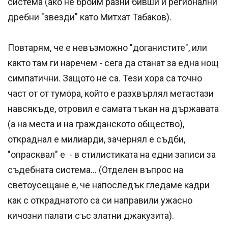
система (ако не броим разни бивши и регионални
дребни "звезди" като Митхат Табаков).
Повтарям, че е невъзможно "доганистите", или
както там ги наречем - сега да станат за една нощ
симпатични. Защото не са. Тези хора са точно
част от от тумора, който е разхвърлял метастази
навсякъде, отровил е самата тъкан на държавата
(а на места и на гражданското общество),
откраднал е милиарди, зачернял е съдби,
"опрасквал" е - в стилистиката на едни записи за
съдебната система... (Отделен въпрос на
светоусещане е, че напоследък гледаме кадри
как с откраднатото са си направили ужасно
кичозни палати със златни джакузита).