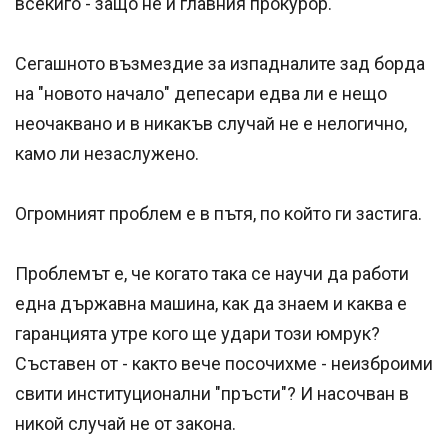
всекиго - защо не и главния прокурор.
Сегашното възмездие за изпадналите зад борда
на "новото начало" депесари едва ли е нещо
неочаквано и в никакъв случай не е нелогично,
камо ли незаслужено.
Огромният проблем е в пътя, по който ги застига.
Проблемът е, че когато така се научи да работи
една държавна машина, как да знаем и каква е
гаранцията утре кого ще удари този юмрук?
Съставен от - както вече посочихме - неизброими
свити институционални "пръсти"? И насочван в
никой случай не от закона.