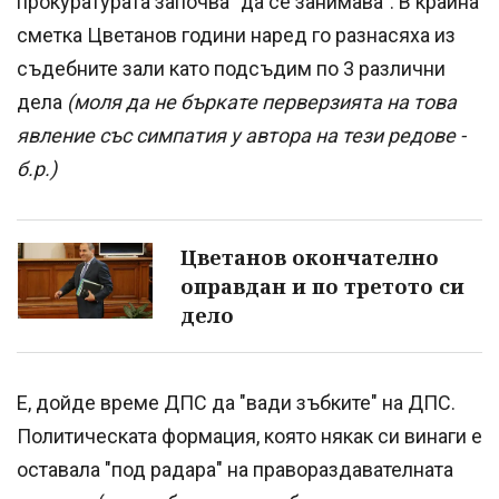
прокуратурата започва "да се занимава". В крайна
сметка Цветанов години наред го разнасяха из
съдебните зали като подсъдим по 3 различни
дела
(моля да не бъркате перверзията на това
явление със симпатия у автора на тези редове -
б.р.)
Цветанов окончателно
оправдан и по третото си
дело
Е, дойде време ДПС да "вади зъбките" на ДПС.
Политическата формация, която някак си винаги е
оставала "под радара" на правораздавателната