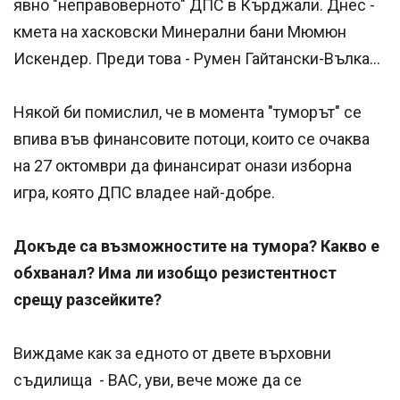
явно "неправоверното" ДПС в Кърджали. Днес -
кмета на хасковски Минерални бани Мюмюн
Искендер. Преди това - Румен Гайтански-Вълка...
Някой би помислил, че в момента "туморът" се
впива във финансовите потоци, които се очаква
на 27 октомври да финансират онази изборна
игра, която ДПС владее най-добре.
Докъде са възможностите на тумора? Какво е
обхванал? Има ли изобщо резистентност
срещу разсейките?
Виждаме как за едното от двете върховни
съдилища - ВАС, уви, вече може да се