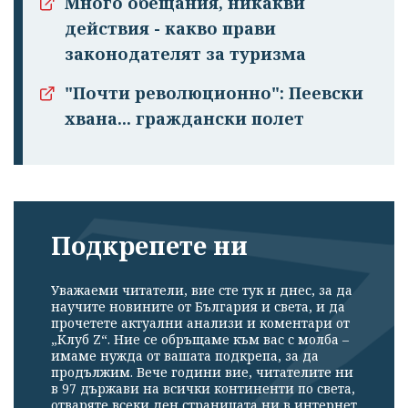
Много обещания, никакви
действия - какво прави
законодателят за туризма
"Почти революционно": Пеевски
хвана... граждански полет
Подкрепете ни
Уважаеми читатели, вие сте тук и днес, за да
научите новините от България и света, и да
прочетете актуални анализи и коментари от
„Клуб Z“. Ние се обръщаме към вас с молба –
имаме нужда от вашата подкрепа, за да
продължим. Вече години вие, читателите ни
в 97 държави на всички континенти по света,
отваряте всеки ден страницата ни в интернет