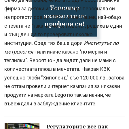
Успешно
фирма за детски играчки изкара персонала си
излязохте от
на протести срещу ГЕРБ и Иван Гешев, най-общо
профила си!
с тезата че "така не може повече", решиха в един
и същ ден да го проверяват няколко
институции. Сред тях беше дори
Институтът по
метрология
- или иначе казано "по мерки и
теглилки". Вероятно - да видят дали не мами с
количествата плюш в мечетата. Накрая КЗК
успешно глоби "Хиполенд" със 120 000 лв., затова
че оттам провели интернет кампания за някакви
продукти на марката Lego по такъв начин, че
въвеждали в заблуждение клиентите.
Регулаторите все пак