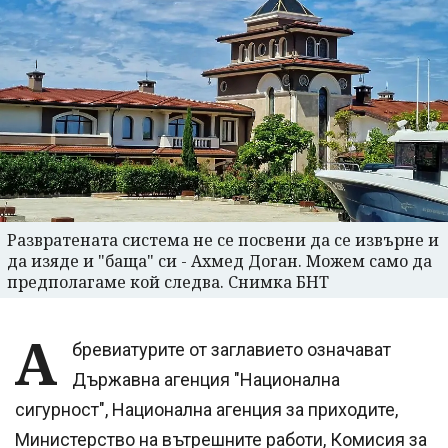
Развратената система не се посвени да се извърне и
да изяде и "баща" си - Ахмед Доган. Можем само да
предполагаме кой следва. Снимка БНТ
А
бревиатурите от заглавието означават
Държавна агенция "Национална
сигурност", Национална агенция за приходите,
Министерство на вътрешните работи, Комисия за