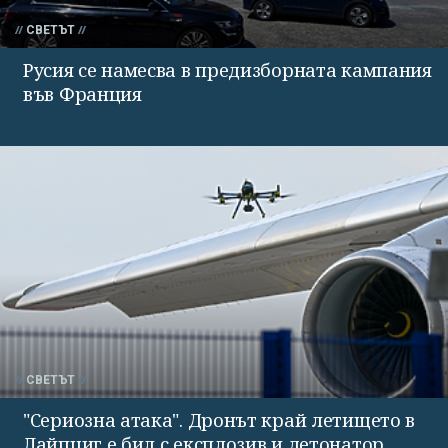
СВЕТЪТ
Русия се намесва в предизборната кампания
във Франция
СВЕТЪТ
"Сериозна атака". Дронът край летището в
Лайпциг е бил с експлозив и детонатор