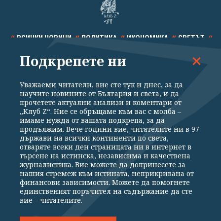
ВСИЧКИ НОВИНИ
ПОЛИТИКА
ИКОНОМИКА
СВЕТЪТ
Подкрепете ни
СПОРТ
КУЛТУРА
ТЕХНОЛОГИИ
КАЛЕЙДОСКОП
МНЕНИЯ
Уважаеми читатели, вие сте тук и днес, за да
научите новините от България и света, и да
прочетете актуални анализи и коментари от
„Клуб Z“. Ние се обръщаме към вас с молба –
имаме нужда от вашата подкрепа, за да
продължим. Вече години вие, читателите ни в 97
Общи условия
Политика за поверителност
държави на всички континенти по света,
отваряте всеки ден страницата ни в интернет в
Реклама
Партньори
Контакти
За Клуб Z
търсене на истинска, независима и качествена
Екип
Подкрепете ни
журналистика. Вие можете да допринесете за
нашия стремеж към истината, неприкривана от
финансови зависимости. Можете да помогнете
единственият поръчител на съдържание да сте
Издател на www.clubz.bg е „Клуб Зебра Медия“ ЕООД, София, ул. "Алеко
вие – читателите.
Константинов" 3. Всички права запазени 2026 „Клуб Зебра Медия“
ЕООД.
Препечатването на материали, снимки и видео от www.clubz.bg без