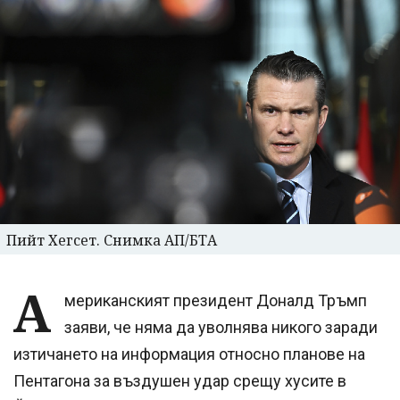
Пийт Хегсет. Снимка АП/БТА
А
мериканският президент Доналд Тръмп
заяви, че няма да уволнява никого заради
изтичането на информация относно планове на
Пентагона за въздушен удар срещу хусите в