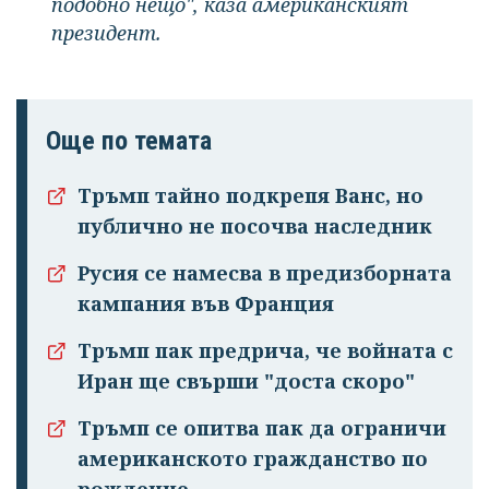
подобно нещо", каза американският
президент.
Още по темата
Тръмп тайно подкрепя Ванс, но
публично не посочва наследник
Успешно
Русия се намесва в предизборната
излязохте от
кампания във Франция
профила си!
Тръмп пак предрича, че войната с
Иран ще свърши "доста скоро"
Тръмп се опитва пак да ограничи
американското гражданство по
рождение