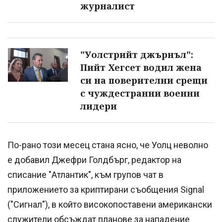
журналист
"Уолстрийт джърнъл":
Пийт Хегсет водил жена
си на поверителни срещи
с чуждестранни военни
лидери
По-рано този месец стана ясно, че Уолц неволно
е добавил Джефри Голдбърг, редактор на
списание "Атлантик", към групов чат в
приложението за криптирани съобщения Signal
("Сигнал"), в който високопоставени американски
служители обсъждат планове за нападение