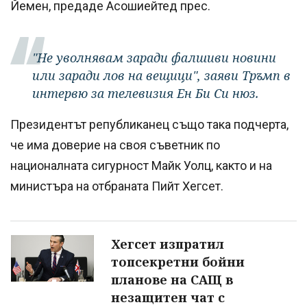
Йемен, предаде Асошиейтед прес.
"Не уволнявам заради фалшиви новини
или заради лов на вещици", заяви Тръмп в
интервю за телевизия Ен Би Си нюз.
Президентът републиканец също така подчерта,
че има доверие на своя съветник по
националната сигурност Майк Уолц, както и на
министъра на отбраната Пийт Хегсет.
Хегсет изпратил
топсекретни бойни
планове на САЩ в
незащитен чат с