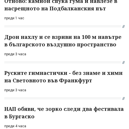
Отново: камион спука гума и навлезе в
насрещното на Подбалканския път
преди 1 час
Дрон нахлу и се взриви на 100 м навътре
в българското въздушно пространство
преди 3 часа
Руските гимнастички - без знаме и химн
на Световното във Франкфурт
преди 3 часа
НАП обяви, че зорко следи два фестивала
в Бургаско
преди 4 часа