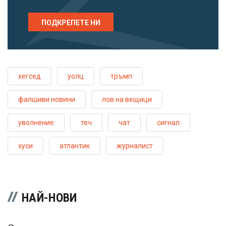
ПОДКРЕПЕТЕ НИ
хегсед
уолц
тръмп
фалшиви новини
лов на вещици
уволнение
теч
чат
сигнал
хуси
атлантик
журналист
НАЙ-НОВИ