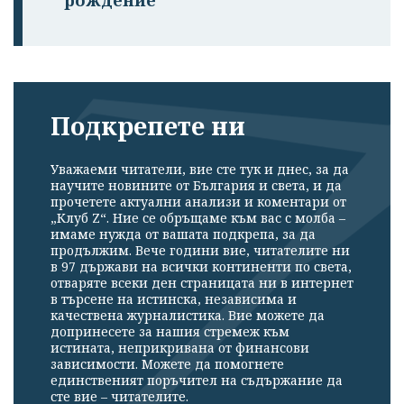
Подкрепете ни
Уважаеми читатели, вие сте тук и днес, за да
научите новините от България и света, и да
прочетете актуални анализи и коментари от
„Клуб Z“. Ние се обръщаме към вас с молба –
имаме нужда от вашата подкрепа, за да
продължим. Вече години вие, читателите ни
в 97 държави на всички континенти по света,
отваряте всеки ден страницата ни в интернет
в търсене на истинска, независима и
качествена журналистика. Вие можете да
допринесете за нашия стремеж към
истината, неприкривана от финансови
зависимости. Можете да помогнете
единственият поръчител на съдържание да
сте вие – читателите.