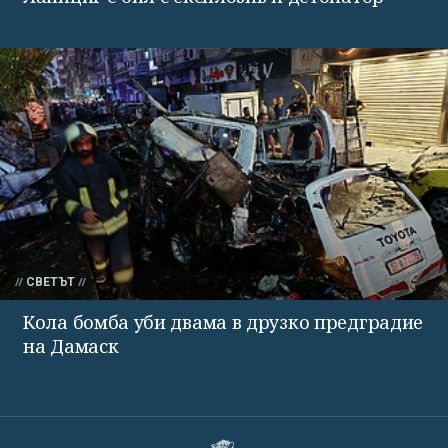
СВЕТЪТ
Кола бомба уби двама в друзко предградие
на Дамаск