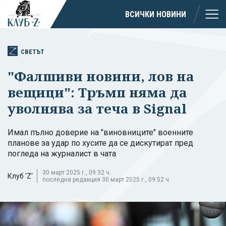
ВСИЧКИ НОВИНИ
СВЕТЪТ
"Фалшиви новини, лов на
вещици": Тръмп няма да
уволнява за теча в Signal
Имал пълно доверие на "виновниците" военните
планове за удар по хусите да се дискутират пред
погледа на журналист в чата
30 март 2025 г., 09:32 ч.
Клуб 'Z'
последна редакция 30 март 2025 г., 09:52 ч.