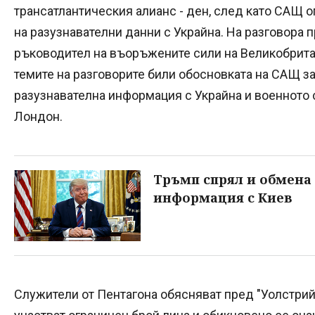
трансатлантическия алианс - ден, след като САЩ о
на разузнавателни данни с Украйна. На разговора 
ръководител на въоръжените сили на Великобрита
темите на разговорите били обосновката на САЩ з
разузнавателна информация с Украйна и военното
Лондон.
Тръмп спрял и обмена
информация с Киев
Служители от Пентагона обясняват пред "Уолстри