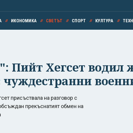
А
ИКОНОМИКА
СВЕТЪТ
СПОРТ
КУЛТУРА
ТЕХ
: Пийт Хегсет водил 
с чуждестранни военн
сет присъствала на разговор с
л обсъждан прекъснатият обмен на
а