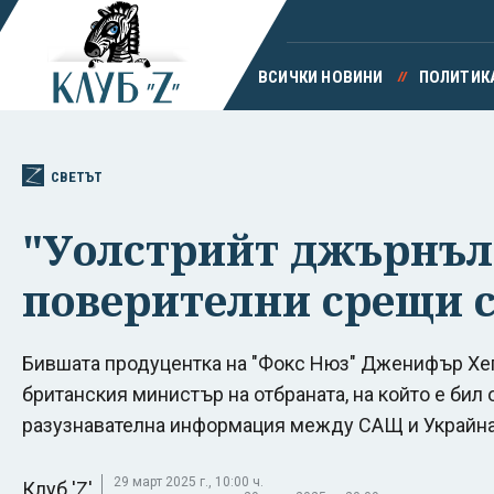
ВСИЧКИ НОВИНИ
ПОЛИТИК
СВЕТЪТ
"Уолстрийт джърнъл"
поверителни срещи 
Бившата продуцентка на "Фокс Нюз" Дженифър Хег
британския министър на отбраната, на който е би
разузнавателна информация между САЩ и Украйн
29 март 2025 г., 10:00 ч.
Клуб 'Z'