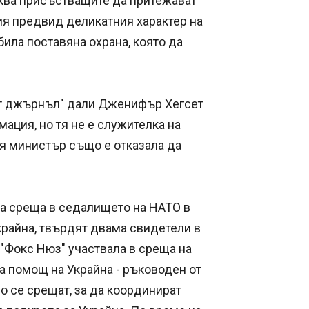
аква присъстващите да притежават
я предвид деликатния характер на
била поставяна охрана, която да
ийт джърнъл" дали Дженифър Хегсет
ация, но тя не е служителка на
ия министър също е отказала да
а среща в седалището на НАТО в
райна, твърдят двама свидетели в
 "Фокс Нюз" участвала в среща на
а помощ на Украйна - ръководен от
 се срещат, за да координират