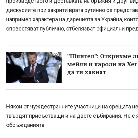
производството и доставката на оръжия и друг вид
дискусиите при закрити врата рутинно се предста
например характера на даренията за Украйна, коит
оповестяват публично, отбелязват официални пре
"Шпигел": Открихме л
мейли и пароли на Хег
да ги хакнат
Някои от чуждестранните участници на срещата не
твърдят присъстващи и на двете събирания. Не е я
обсъжданията.