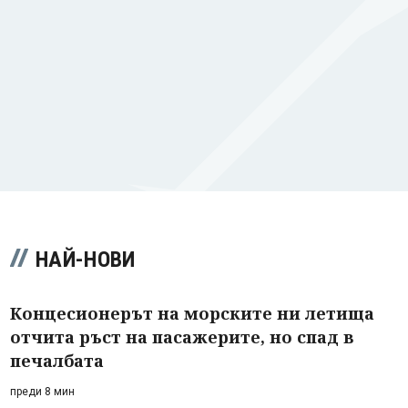
НАЙ-НОВИ
Концесионерът на морските ни летища
отчита ръст на пасажерите, но спад в
печалбата
преди 8 мин