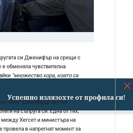
пругата си Дженифър на срещи с
е е обменяла чувствителна
райки
"множество хора, които са
Успешно излязохте от профила си!
Фокс Нюз" Дженифър Хегсет
еги на съпруга си. Една от тях,
т между Хегсет и министъра на
е провела в напрегнат момент за