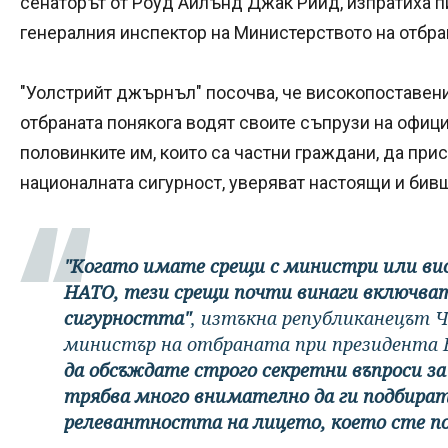
сенаторът от Роуд Айлънд Джак Рийд, изпратиха п
генералния инспектор на Министерството на отбран
"Уолстрийт джърнъл" посочва, че високопоставен
отбраната понякога водят своите съпрузи на офиц
половинките им, които са частни граждани, да при
националната сигурност, уверяват настоящи и бив
"Когато имате срещи с министри или ви
НАТО, тези срещи почти винаги включват
сигурността"
, изтъкна републиканецът Ч
министър на отбраната при президента 
да обсъждате строго секретни въпроси з
трябва много внимателно да ги подбира
релевантността на лицето, което сте п