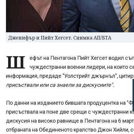
Дженифър и Пийт Хегсет. Снимка АП/БТА
Ш
ефът на Пентагона Пийт Хегсет водил съ
чуждестранни военни лидери, на които с
информация, предаде "Уолстрийт джърнъл", цити
присъствали или са знаели за дискусиите".
По данни на изданието бившата продуцентка на "
присъствала на поне две срещи с чуждестранни кол
дискусия на високо равнище в Пентагона на 6 мар
отбраната на Обединеното кралство Джон Хийли, с