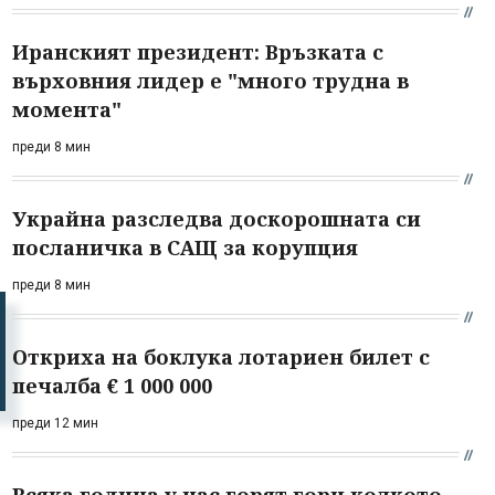
Иранският президент: Връзката с
върховния лидер е "много трудна в
момента"
преди 8 мин
Украйна разследва доскорошната си
посланичка в САЩ за корупция
преди 8 мин
Откриха на боклука лотариен билет с
печалба € 1 000 000
преди 12 мин
Всяка година у нас горят гори колкото