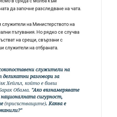
исмо в сряда с молба към
ата да започне разследване на чата.
и служители на Министерството на
иални пътувания. Но рядко се случва
състват на срещи, свързани с
ши служители на отбраната.
сокопоставени служители на
 деликатни разговори за
ък Хейгъл, който е бивш
Барак Обама.
"Ако възнамерявате
а националната сигурност,
те
(присъстващите)
. Каква е
оканили?"