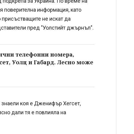
 подкрепа за Украйна. По време на
вя поверителна информация, като
о присъстващите не искат да
дставители пред "Уолстийт джърнъл".
ични телефонни номера,
сет, Уолц и Габард. Лесно може
 знаели коя е Дженифър Хегсет,
сно дали тя е повлияла на