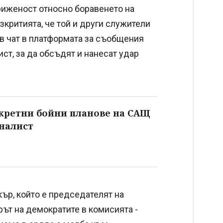
гриженост относно боравенето на
критията, че той и други служители
в чат в платформата за съобщения
ст, за да обсъдят и нанесат удар
екретни бойни планове на САЩ
рналист
ър, който е председателят на
рът на демократите в комисията -