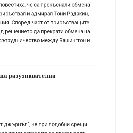
повестиха, че са прекъснали обмена
присъствал и адмирал Тони Радакин,
ния. Според част от присъстващите
ад решението да прекрати обмена на
 сътрудничество между Вашингтон и
 на разузнавателна
йт джърнъл", че при подобни срещи