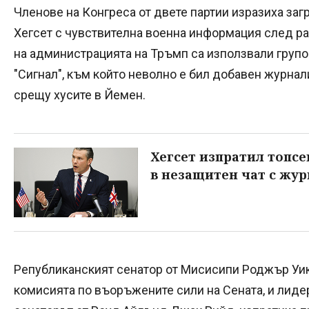
Членове на Конгреса от двете партии изразиха за
Хегсет с чувствителна военна информация след раз
на администрацията на Тръмп са използвали групо
"Сигнал", към който неволно е бил добавен журнали
срещу хусите в Йемен.
Хегсет изпратил топс
в незащитен чат с жу
Републиканският сенатор от Мисисипи Роджър Уик
комисията по въоръжените сили на Сената, и лиде