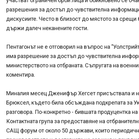
участват ограничен брой лица и обикновено се оч
разрешения за достъп до чувствителна информаци
дискусиите. Често в близост до мястото за срещи 
държи далеч неканените гости.
Пентагонът не е отговорил на въпрос на "Уолстр
има разрешение за достъп до чувствителна информ
министерството на отбраната. Съпругата на военн
коментира.
Миналия месец Дженифър Хегсет присъствала и н
Брюксел, където била обсъждана подкрепата за Ук
разговора. По-конкретно - бившата продуцентка на
Контактната група за предоставяне на отбранителн
САЩ форум от около 50 държави, които периодично