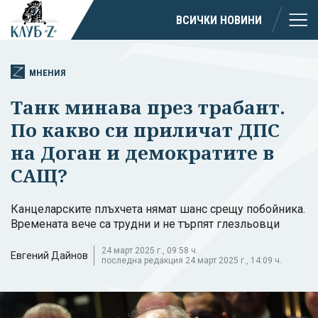
ВСИЧКИ НОВИНИ
МНЕНИЯ
Танк минава през трабант.
По какво си приличат ДПС
на Доган и демократите в
САЩ?
Канцеларските плъхчета нямат шанс срещу побойника.
Времената вече са трудни и не търпят глезльовци
24 март 2025 г., 09:58 ч.
Евгений Дайнов
последна редакция 24 март 2025 г., 14:09 ч.