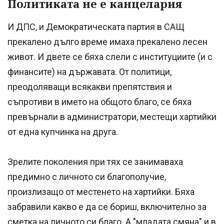
Политиката не е канцелария
И ДПС, и Демократическата партия в САЩ
прекалено дълго време имаха прекалено лесен
живот. И двете се бяха слели с институциите (и с
финансите) на държавата. От политици,
преодоляващи всякакви препятствия и
съпротиви в името на общото благо, се бяха
превърнали в администратори, местещи хартийки
от една купчинка на друга.
Зрелите поколения при тях се занимаваха
предимно с личното си благополучие,
произлизащо от местенето на хартийки. Бяха
забравили какво е да се бориш, включително за
сметка на личното си благо. А "младата смяна" и в