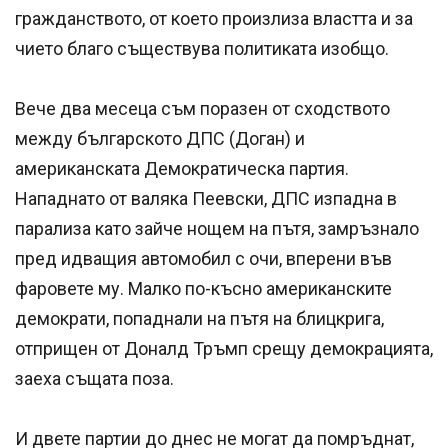
гражданството, от което произлиза властта и за
чието благо съществува политиката изобщо.
Вече два месеца съм поразен от сходството
между българското ДПС (Доган) и
американската Демократическа партия.
Нападнато от валяка Пеевски, ДПС изпадна в
парализа като зайче нощем на пътя, замръзнало
пред идващия автомобил с очи, вперени във
фаровете му. Малко по-късно американските
демократи, попаднали на пътя на блицкрига,
отприщен от Доналд Тръмп срещу демокрацията,
заеха същата поза.
И двете партии до днес не могат да помръднат,