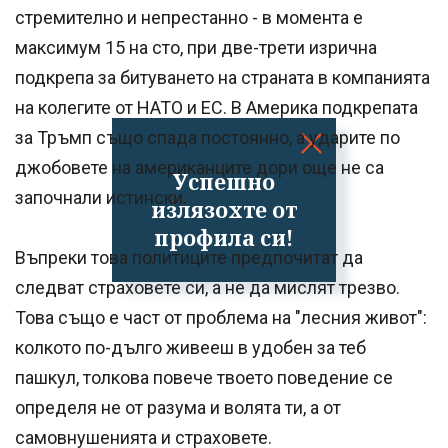
стремително и непрестанно - в момента е
максимум 15 на сто, при две-трети изрична
подкрепа за битуването на страната в компанията
на колегите от НАТО и ЕС. В Америка подкрепата
за Тръмп също спада постоянно, а ударите по
джобовете на американците дори още не са
Успешно
започнали истински.
излязохте от
профила си!
Въпреки това политиците предпочитат да
следват страховете си, а не да мислят трезво.
Това също е част от проблема на "лесния живот":
колкото по-дълго живееш в удобен за теб
пашкул, толкова повече твоето поведение се
определя не от разума и волята ти, а от
самовнушенията и страховете.