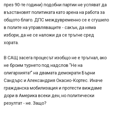
през 90-те години) подобни партии не успяват да
възстановят политиката като арена на работа за
общото благо. ДПС междувременно се е сгушило
в полите на управляващите - сакън, да няма
избори, да не се наложи да се тръгне сред
хората.
В САЩ засега процесът изобщо не е тръгнал, ако
не броим турнето под надслов "Не на
олигархията!" на двамата демократи Бърни
Сандърс и Александрия Окасио-Кортес. Иначе
гражданска мобилизация и протести виждаме
дори в Америка всеки ден, но политически
резултат - не. Защо?