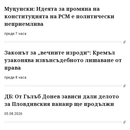
Муцунски: Идеята за промяна на
конституцията на РСМ е политически
неприемлива
преди 7 часа
Законът за „вечните изроди“: Кремъл
узаконява извънсъдебното лишаване от
права
преди 8 часа
ДБ: От Гълъб Донев зависи дали делото
за Пловдивския панаир ще продължи
05.08.2026