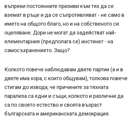
въпреки постоянните призиви към тях да се
вземат в ръце и да се съпротивляват - не само в
името на общото благо, но и на собственото си
оцеляване. Дори не могат да задействат най-
елементарния (предполага се) инстинкт - на
самосъхранението. Защо?
Колкото повече наблюдавам двете партии (а и в
двете има хора, с които общувам), толкова повече
стигам до извода, че причините за тяхната
парализа са едни и същи, колкото и различни да
са по своето естество и своята възраст
българската и американската демокрация.