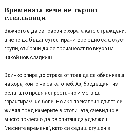
Времената вече не търпят
глезльовци
Важното е да се говори с хората като с граждани,
а не те да бъдат сугестирани, все едно са фокус-
групи, събрани да се произнесат по вкуса на
някой нов сладкиш.
Всичко опира до страха от това да се обясняваш
на хора, които не са като теб. Аз, бродещият из
селата, го правя непрестанно и мога да
гарантирам: не боли. Но ако прекалено дълго си
живял пред камерите в столицата, очевидно е
много по-лесно да се опиташ да удължиш
"лесните времена", като си седиш сгушен в