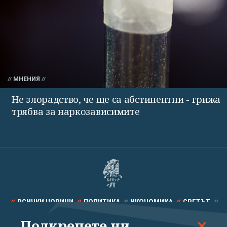
МНЕНИЯ
Не злорадство, че ще са абстинентни - грижа
трябва за наркозависимите
ВСИЧКИ НОВИНИ
ПОЛИТИКА
ИКОНОМИКА
СВЕТЪТ
Подкрепете ни
СПОРТ
КУЛТУРА
ТЕХНОЛОГИИ
КАЛЕЙДОСКОП