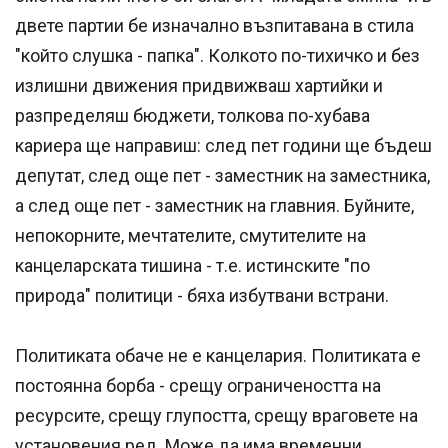
двете партии бе изначално възпитавана в стила
"който слушка - папка". Колкото по-тихичко и без
излишни движения придвижваш хартийки и
разпределяш бюджети, толкова по-хубава
кариера ще направиш: след пет години ще бъдеш
депутат, след още пет - заместник на заместника,
а след още пет - заместник на главния. Буйните,
непокорните, мечтателите, смутителите на
канцеларската тишина - т.е. истинските "по
природа" политици - бяха избутвани встрани.
Политиката обаче не е канцелария. Политиката е
постоянна борба - срещу ограничеността на
ресурсите, срещу глупостта, срещу враговете на
установения ред. Може да има временни