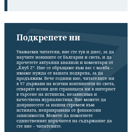
Подкрепете ни
Уважаеми читатели, вие сте тук и днес, за да
научите новините от България и света, и да
прочетете актуални анализи и коментари от
„Клуб Z“. Ние се обръщаме към вас с молба –
имаме нужда от вашата подкрепа, за да
продължим. Вече години вие, читателите ни
в 97 държави на всички континенти по света,
отваряте всеки ден страницата ни в интернет
в търсене на истинска, независима и
качествена журналистика. Вие можете да
допринесете за нашия стремеж към
истината, неприкривана от финансови
зависимости. Можете да помогнете
единственият поръчител на съдържание да
сте вие – читателите.