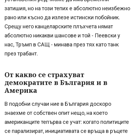
затишия, но на този тепих е абсолютно неизбежно
рано или късно да излезе истински побойник.
Срещу него канцеларските плъхчета нямат
абсолютно никакви шансове и той - Пеевски у
нас, Тръмп в САЩ - минава през тях като танк
през трабант.
От какво се страхуват
демократите в България и в
Америка
В подобни случаи ние в България доскоро
знаехме от собствен опит нещо, на което
американците тепърва се учат: когато политиците
се парализират, инициативата се връща в ръцете