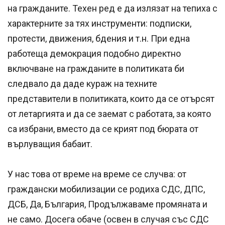
на гражданите. Техен ред е да излязат на тепиха с
характерните за тях инструменти: подписки,
протести, движения, бдения и т.н. При една
работеща демокрация подобно директно
включване на гражданите в политиката би
следвало да даде кураж на техните
представители в политиката, които да се отърсят
от летаргията и да се заемат с работата, за която
са избрани, вместо да се крият под бюрата от
върлуващия бабаит.
У нас това от време на време се случва: от
граждански мобилизации се родиха СДС, ДПС,
ДСБ, Да, България, Продължаваме промяната и
не само. Досега обаче (освен в случая със СДС