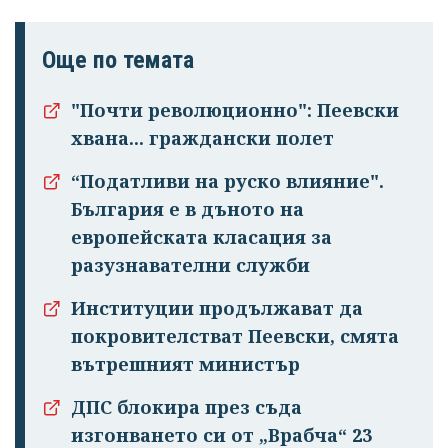
Още по темата
"Почти революционно": Пеевски
хвана... граждански полет
“Податливи на руско влияние".
България е в дъното на
европейската класация за
разузнавателни служби
Институции продължават да
покровителстват Пеевски, смята
вътрешният министър
ДПС блокира през съда
изгонването си от „Врабча“ 23