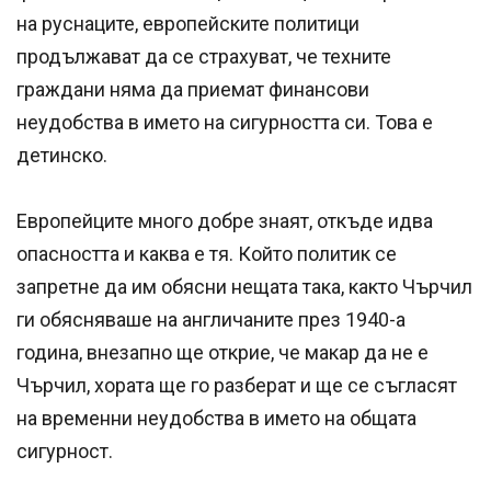
на руснаците, европейските политици
продължават да се страхуват, че техните
граждани няма да приемат финансови
неудобства в името на сигурността си. Това е
детинско.
Европейците много добре знаят, откъде идва
опасността и каква е тя. Който политик се
запретне да им обясни нещата така, както Чърчил
ги обясняваше на англичаните през 1940-а
година, внезапно ще открие, че макар да не е
Чърчил, хората ще го разберат и ще се съгласят
на временни неудобства в името на общата
сигурност.