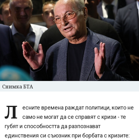
Снимка БТА
Л
есните времена раждат политици, които не
само не могат да се справят с кризи - те
губят и способността да разпознават
единствения си съюзник при борбата с кризите: