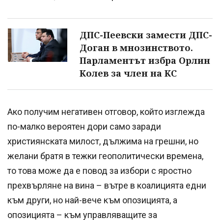
ДПС-Пеевски замести ДПС-
Доган в мнозинството.
Парламентът избра Орлин
Колев за член на КС
Ако получим негативен отговор, който изглежда
по-малко вероятен дори само заради
християнската милост, дължима на грешни, но
желани братя в тежки геополитически времена,
то това може да е повод за избори с яростно
прехвърляне на вина – вътре в коалицията едни
към други, но най-вече към опозицията, а
опозицията – към управляващите за