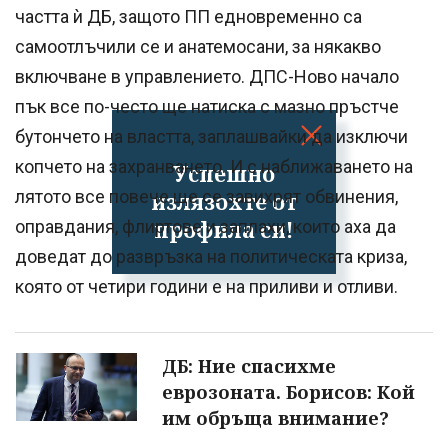
частта ѝ ДБ, защото ПП едновременно са
самоотлъчили се и анатемосани, за някакво
включване в управлението. ДПС-Ново начало
пък все по-често ще натиска с мазно пръстче
бутончето на властта, заплашвайки да изключи
копчето на захранването. И с наближаването на
Успешно
лятото все повече ще се завихрят обвинения,
излязохте от
профила си!
оправдания, флиртове и заплахи, които аха да
доведат до развръзка на политическата криза,
която от четири години е на приливи и отливи.
ДБ: Ние спасихме
еврозоната. Борисов: Кой
им обръща внимание?