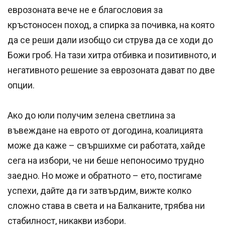
еврозоната вече не е благословия за
кръстоносен поход, а спирка за почивка, на която
да се реши дали изобщо си струва да се ходи до
Божи гроб. На тази хитра отбивка и позитивното, и
негативното решение за еврозоната дават по две
опции.
Ако до юли получим зелена светлина за
въвеждане на еврото от догодина, коалицията
може да каже – свършихме си работата, хайде
сега на избори, че ни беше непоносимо трудно
заедно. Но може и обратното – ето, постигаме
успехи, дайте да ги затвърдим, вижте колко
сложно става в света и на Балканите, трябва ни
стабилност, никакви избори.