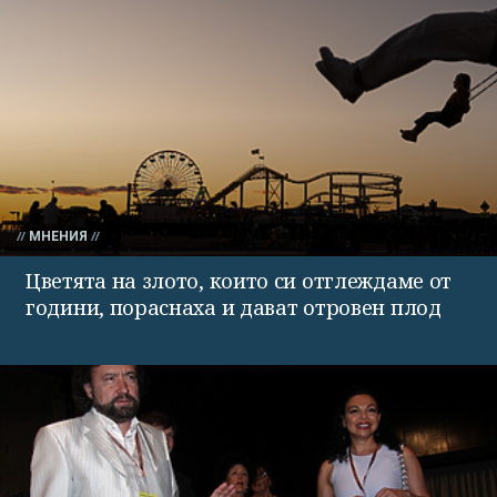
МНЕНИЯ
Цветята на злото, които си отглеждаме от
години, пораснаха и дават отровен плод