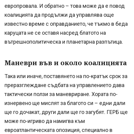
европровала. И обратно – това може да е повод
коалицията да продължи да управлява още
известно време с оправданието, че тъкмо в беда
каруцата не се оставя насред блатото на
вътрешнополитическа и планетарна разпътица.
Маневри във и около коалицията
Така или иначе, поставянето на по-кратък срок за
преразглеждане съдбата на управлението дава
тактически ползи за маневриране. Хората по-
изнервено ще мислят за благото си – едни дали
ще го дочакат, други дали ще го загубят. ГЕРБ ще
може по-игриво да намигва към
евроатлантическата опозиция, специално в