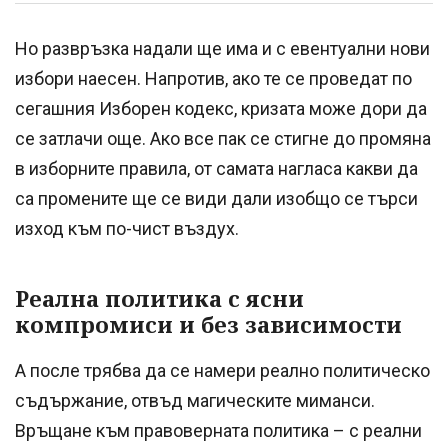
Но развръзка надали ще има и с евентуални нови
избори наесен. Напротив, ако те се проведат по
сегашния Изборен кодекс, кризата може дори да
се затлачи още. Ако все пак се стигне до промяна
в изборните правила, от самата нагласа какви да
са промените ще се види дали изобщо се търси
изход към по-чист въздух.
Реална политика с ясни
компромиси и без зависимости
А после трябва да се намери реално политическо
съдържание, отвъд магическите миманси.
Връщане към правоверната политика – с реални