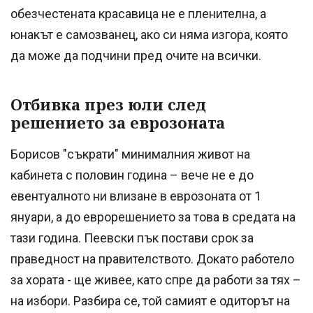
обезчестената красавица не е пленителна, а
юнакът е самозванец, ако си няма изгора, която
да може да подчини пред очите на всички.
Отбивка през юли след
решението за еврозоната
Борисов "съкрати" минималния живот на
кабинета с половин година – вече не е до
евентуалното ни влизане в еврозоната от 1
януари, а до еврорешението за това в средата на
тази година. Пеевски пък постави срок за
праведност на правителството. Докато работело
за хората - ще живее, като спре да работи за тях –
на избори. Разбира се, той самият е одиторът на