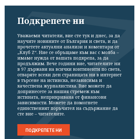
Подкрепете ни
Уважаеми читатели, вие сте тук и днес, за да
научите новините от България и света, и да
прочетете актуални анализи и коментари от
„Клуб Z“. Ние се обръщаме към вас с молба –
имаме нужда от вашата подкрепа, за да
продължим. Вече години вие, читателите ни
в 97 държави на всички континенти по света,
отваряте всеки ден страницата ни в интернет
в търсене на истинска, независима и
качествена журналистика. Вие можете да
допринесете за нашия стремеж към
истината, неприкривана от финансови
зависимости. Можете да помогнете
единственият поръчител на съдържание да
сте вие – читателите.
ПОДКРЕПЕТЕ НИ