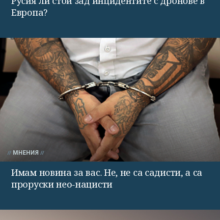
Русия ли стои зад инцидентите с дронове в
Европа?
МНЕНИЯ
Имам новина за вас. Не, не са садисти, а са
проруски нео-нацисти