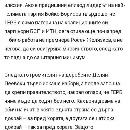
илюзия. Ако в предишния епизод лидерът на най-
голямата партия Бойко Борисов твърдеше, че
ГЕРБ е само патерица на коалиционните си
партньори БСП и ИТН, сега отива още по-напред
– било работа на премиера Росен Желязков, а не
негова, да си осигурява мнозинството, след като
то падна до санитарния минимум.
След като громителят на деребеите Делян
Пеевски първо искаше избори, а после започна
да крепи правителството, накрая огласи, че ГЕРБ
няма къде да ходят без него. Кахърна драма на
обич на инат, в която едната страна се дърпа
докрай – за пред хората, а другата се натиска
докрай – пак за пред хората. Защото