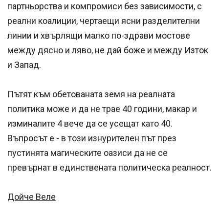
партньорства и компромиси без зависимости, с
реални коалиции, чертаещи ясни разделителни
линии и хвърлящи малко по-здрави мостове
между дясно и ляво, не дай боже и между Изток
и Запад.
Пътят към обетованата земя на реалната
политика може и да не трае 40 години, макар и
изминалите 4 вече да се усещат като 40.
Въпросът е - в този изнурителен път през
пустинята магическите оазиси да не се
превърнат в единствената политическа реалност.
Дойче Веле