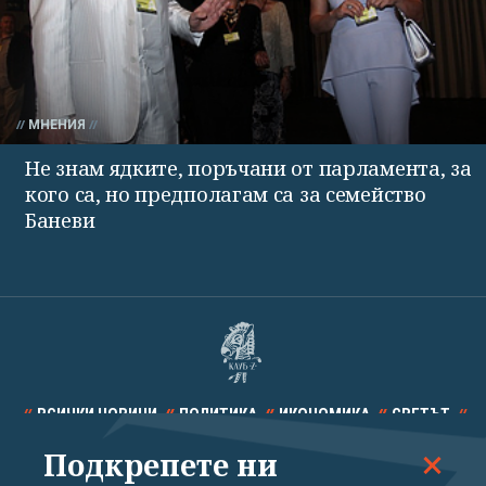
МНЕНИЯ
Не знам ядките, поръчани от парламента, за
кого са, но предполагам са за семейство
Баневи
ВСИЧКИ НОВИНИ
ПОЛИТИКА
ИКОНОМИКА
СВЕТЪТ
Подкрепете ни
СПОРТ
КУЛТУРА
ТЕХНОЛОГИИ
КАЛЕЙДОСКОП