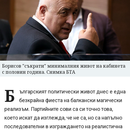
Борисов "съкрати" минималния живот на кабинета
с половин година. Снимка БТА
Б
ългарският политически живот днес е една
безкрайна фиеста на балкански магически
реализъм. Партийните сови са си точно това,
което искат да изглежда, че не са, но са напълно
последователни в изграждането на реалистична