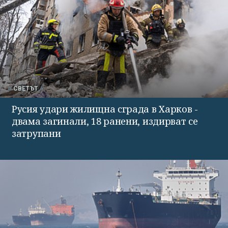
СВЕТЪТ
Русия удари жилищна сграда в Харков -
двама загинали, 18 ранени, издирват се
затрупани