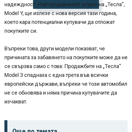
надеждност. Най-продаваният модел на „Тесла“,
Model Y, ще излезе с нова версия тази година,
което кара потенциални купувачи да отложат
покупките си.
Въпреки това, други модели показват, че
причината за забавянето на покупките може да не
се свързва само с това: Продажбите на „Тесла“
Model 3 спаднаха с една трета във всички
европейски държави, въпреки че този автомобил
не се обновява и няма причина купувачите да
изчакват.
Още по темата