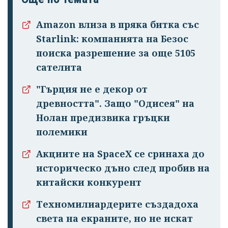
Amazon влиза в пряка битка със
Starlink: компанията на Безос
поиска разрешение за още 5105
сателита
"Гърция не е декор от
древността". Защо "Одисея" на
Нолан предизвика гръцки
полемики
Акциите на SpaceX се сринаха до
историческо дъно след пробив на
китайски конкурент
Техномилиардерите създадоха
света на екраните, но не искат