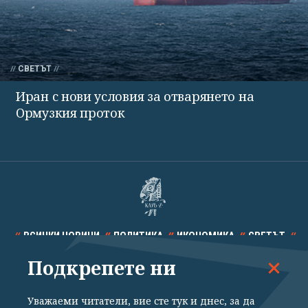
СВЕТЪТ
Иран с нови условия за отварянето на
Ормузкия проток
ВСИЧКИ НОВИНИ
ПОЛИТИКА
ИКОНОМИКА
СВЕТЪТ
Подкрепете ни
СПОРТ
КУЛТУРА
ТЕХНОЛОГИИ
КАЛЕЙДОСКОП
МНЕНИЯ
Уважаеми читатели, вие сте тук и днес, за да