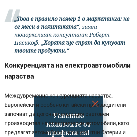
„Това е правило номер 1 в маркетинга: не
се меси в политиката“
, заяви
нюйоркският консултант Робърт
Пасикоф.
„Хората ще спрат да купуват
твоите продукти.“
Конкуренцията на електроавтомобили
нараства
Междувременно конкуренцията нараства.
Европейски и особено китайски производители
започват да догонват водещия световен
Успешно
излязохте от
производител на електрически автомобили, като
профила си!
предлагат автомобили с конкурентни батерии и