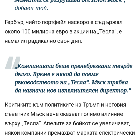
добави той.
Гербър, чийто портфейл наскоро е съдържал
около 100 милиона евро в акции на „Тесла“, е
намалил радикално своя дял.
„Компанията беше пренебрегвана твърде
дълго. Време е някой да поеме
ръководството на „Тесла“. Мъск трябва
да назначи нов изпълнителен директор.“
Критиките към политиките на Тръмп и неговия
съветник Мъск вече оказват голямо влияние
върху „Тесла“. Апелите за бойкот се увеличават,
някои компании премахват марката електрически