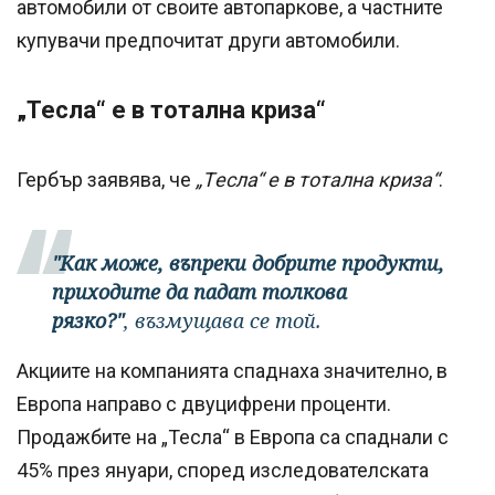
автомобили от своите автопаркове, а частните
купувачи предпочитат други автомобили.
„Тесла“ е в тотална криза“
Гербър заявява, че
„Tеслa“ е в тотална криза“
.
"Как може, въпреки добрите продукти,
приходите да падат толкова
рязко?"
, възмущава се той.
Акциите на компанията спаднаха значително, в
Европа направо с двуцифрени проценти.
Продажбите на „Тесла“ в Европа са спаднали с
45% през януари, според изследователската