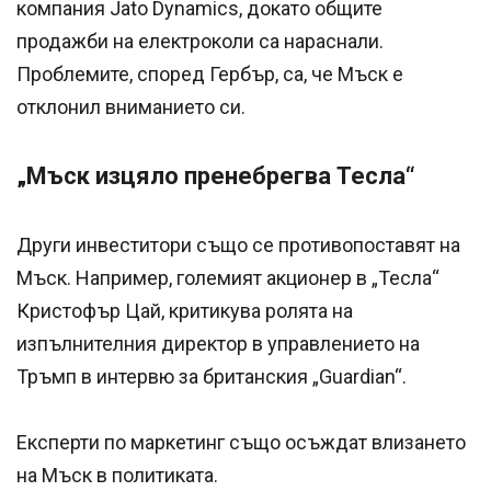
компания Jato Dynamics, докато общите
продажби на електроколи са нараснали.
Проблемите, според Гербър, са, че Мъск е
отклонил вниманието си.
„Мъск изцяло пренебрегва Teсла“
Други инвеститори също се противопоставят на
Мъск. Например, големият акционер в „Тесла“
Кристофър Цай, критикува ролята на
изпълнителния директор в управлението на
Тръмп в интервю за британския „Guardian“.
Експерти по маркетинг също осъждат влизането
на Мъск в политиката.