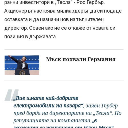
ранни инвеститори в „Тесла“ - Рос Гербър.
Акционерът настоява милиардерът да си подаде
оставката и да назначи нов изпълнителен
директор. Освен ако не се откаже от новата си
позиция в държавата.
Мъск похвали Германия
„Вие имате най-добрите
електромобили на пазара“
, заяви Гербер
пред борда на директорите на „Тесла“. Но
репутацията на компанията
„в
момента се разрушава от Илон Мъск“
,