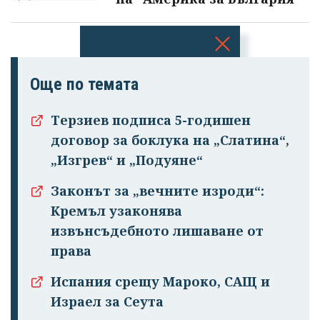
Успешно
Още по темата
излязохте от
профила си!
Терзиев подписа 5-годишен
договор за боклука на „Слатина“,
„Изгрев“ и „Подуяне“
Законът за „вечните изроди“:
Кремъл узаконява
извънсъдебното лишаване от
права
Испания срещу Мароко, САЩ и
Израел за Сеута