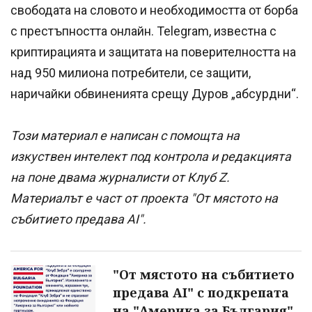
свободата на словото и необходимостта от борба
с престъпността онлайн. Telegram, известна с
криптирацията и защитата на поверителността на
над 950 милиона потребители, се защити,
наричайки обвиненията срещу Дуров „абсурдни“.
Този материал е написан с помощта на
изкуствен интелект под контрола и редакцията
на поне двама журналисти от Клуб Z.
Материалът е част от проекта "От мястото на
събитието предава AI".
"От мястото на събитието
предава AI" с подкрепата
на "Америка за България"