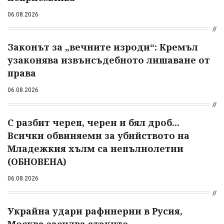
06.08.2026
Законът за „вечните изроди“: Кремъл
узаконява извънсъдебното лишаване от
права
06.08.2026
С разбит череп, черен и бял дроб...
Всички обвиняеми за убийството на
Младежкия хълм са непълнолетни
(ОБНОВЕНА)
06.08.2026
Украйна удари рафинерии в Русия,
Москва засилва атаките