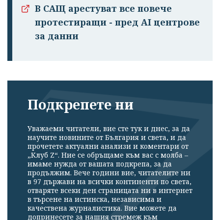
В САЩ арестуват все повече
протестиращи - пред AI центрове
за данни
Подкрепете ни
Уважаеми читатели, вие сте тук и днес, за да
научите новините от България и света, и да
прочетете актуални анализи и коментари от
„Клуб Z“. Ние се обръщаме към вас с молба –
имаме нужда от вашата подкрепа, за да
продължим. Вече години вие, читателите ни
в 97 държави на всички континенти по света,
отваряте всеки ден страницата ни в интернет
в търсене на истинска, независима и
качествена журналистика. Вие можете да
допринесете за нашия стремеж към