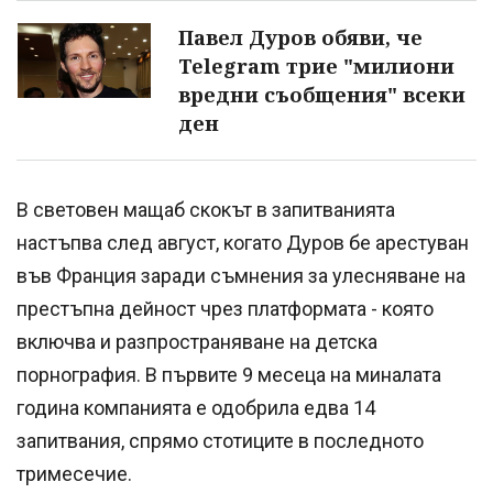
Павел Дуров обяви, че
Telegram трие "милиони
вредни съобщения" всеки
ден
В световен мащаб скокът в запитванията
настъпва след август, когато Дуров бе арестуван
във Франция заради съмнения за улесняване на
престъпна дейност чрез платформата - която
включва и разпространяване на детска
порнография. В първите 9 месеца на миналата
година компанията е одобрила едва 14
запитвания, спрямо стотиците в последното
тримесечие.