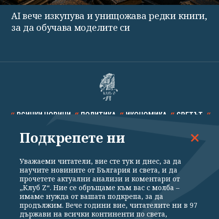
AI вече изкупува и унищожава редки книги,
за да обучава моделите си
ВСИЧКИ НОВИНИ
ПОЛИТИКА
ИКОНОМИКА
СВЕТЪТ
Подкрепете ни
СПОРТ
КУЛТУРА
ТЕХНОЛОГИИ
КАЛЕЙДОСКОП
МНЕНИЯ
Уважаеми читатели, вие сте тук и днес, за да
научите новините от България и света, и да
прочетете актуални анализи и коментари от
„Клуб Z“. Ние се обръщаме към вас с молба –
имаме нужда от вашата подкрепа, за да
продължим. Вече години вие, читателите ни в 97
Общи условия
Политика за поверителност
държави на всички континенти по света,