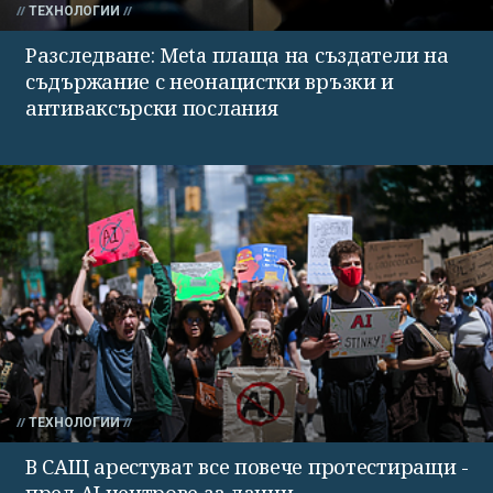
ТЕХНОЛОГИИ
Разследване: Meta плаща на създатели на
съдържание с неонацистки връзки и
антиваксърски послания
ТЕХНОЛОГИИ
В САЩ арестуват все повече протестиращи -
пред AI центрове за данни