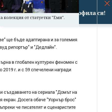
Успешно излязохте от профила си!
а колекция от статуетки "Еми".
ве" ще бъде адаптирана и за големия
вуд рипортър" и "Дедлайн".
върна в глобален културен феномен с
 2019 г. и с 59 спечелени награди
 и създаването на сериала "Домът на
я екран. Досега обаче "Уорнър брос"
ъпреки че писателят и сценаристите