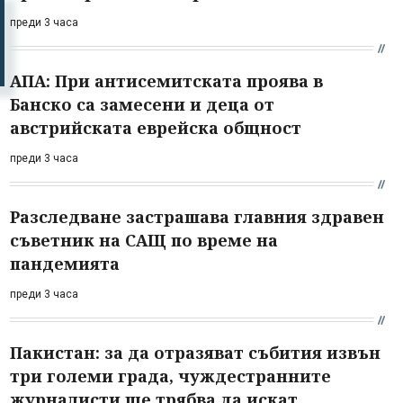
преди 3 часа
АПА: При антисемитската проява в
Банско са замесени и деца от
австрийската еврейска общност
преди 3 часа
Разследване застрашава главния здравен
съветник на САЩ по време на
пандемията
преди 3 часа
Пакистан: за да отразяват събития извън
три големи града, чуждестранните
журналисти ще трябва да искат