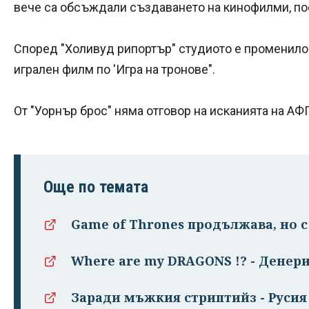
вече са обсъждали създаването на кинофилми, пос
Според "Холивуд рипортър" студиото е променило
игрален филм по 'Игра на тронове".
От "Уорнър брос" няма отговор на исканията на АФ
Още по темата
Game of Thrones продължава, но с
Where are my DRAGONS !? - Денер
Заради мъжкия стриптийз - Русия