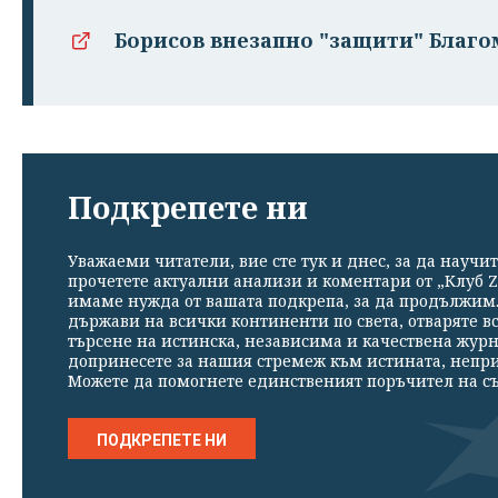
Борисов внезапно "защити" Благом
Подкрепете ни
Уважаеми читатели, вие сте тук и днес, за да научит
прочетете актуални анализи и коментари от „Клуб Z
имаме нужда от вашата подкрепа, за да продължим. 
държави на всички континенти по света, отваряте в
търсене на истинска, независима и качествена жур
допринесете за нашия стремеж към истината, непр
Можете да помогнете единственият поръчител на съ
ПОДКРЕПЕТЕ НИ