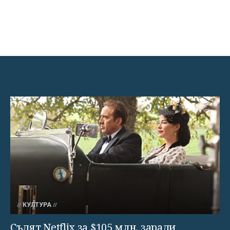
КУЛТУРА
Съдят Netflix за $105 млн. заради