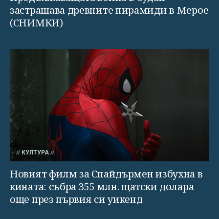
застрашава древните пирамиди в Мерое
(СНИМКИ)
КУЛТУРА
Новият филм за Спайдърмен избухна в
кината: събра 355 млн. щатски долара
още през първия си уикенд