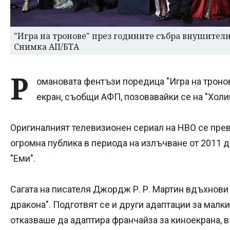
"Игра на тронове" през годините събра внушителн
Снимка АП/БТА
Р
омановата фентъзи поредица "Игра на троно
екран, съобщи АФП, позовавайки се на "Холи
Оригиналният телевизионен сериал на HBO се пре
огромна публика в периода на излъчване от 2011 до
"Еми".
Сагата на писателя Джордж Р. Р. Мартин вдъхнови
дракона". Подготвят се и други адаптации за малки
отказваше да адаптира франчайза за киноекрана, в