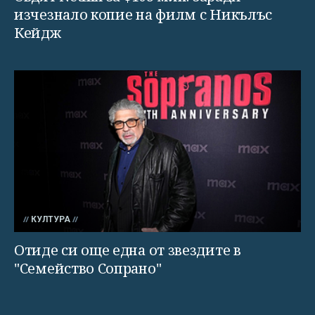
изчезнало копие на филм с Никълъс
Кейдж
КУЛТУРА
Отиде си още една от звездите в
"Семейство Сопрано"