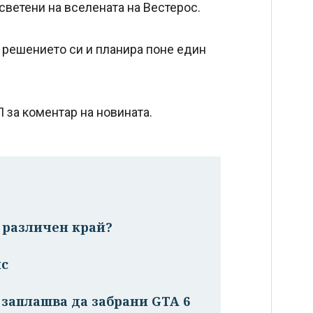
ветени на вселената на Вестерос.
 решението си и планира поне един
П за коментар на новината.
 различен край?
ис
 заплашва да забрани GTA 6