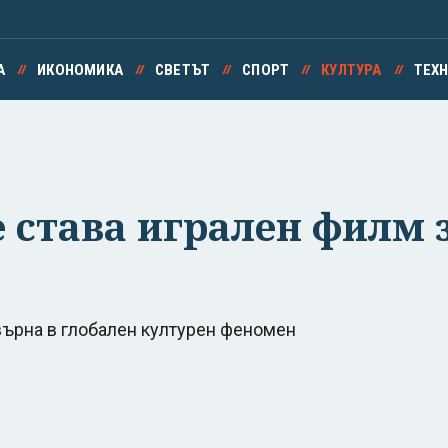
А
ИКОНОМИКА
СВЕТЪТ
СПОРТ
КУЛТУРА
ТЕХ
е става игрален филм 
върна в глобален културен феномен