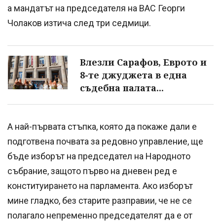
а мандатът на председателя на ВАС Георги
Чолаков изтича след три седмици.
Влезли Сарафов, Еврото и
8-те джуджета в една
съдебна палата...
А най-първата стъпка, която да покаже дали е
подготвена почвата за редовно управление, ще
бъде изборът на председател на Народното
събрание, защото първо на дневен ред е
конституирането на парламента. Ако изборът
мине гладко, без старите разправии, че не се
полагало непременно председателят да е от