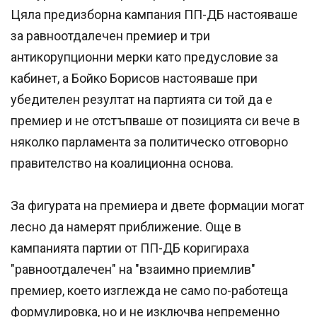
Цяла предизборна кампания ПП-ДБ настояваше
за равноотдалечен премиер и три
антикорупционни мерки като предусловие за
кабинет, а Бойко Борисов настояваше при
убедителен резултат на партията си той да е
премиер и не отстъпваше от позицията си вече в
няколко парламента за политическо отговорно
правителство на коалиционна основа.
За фигурата на премиера и двете формации могат
лесно да намерят приближение. Още в
кампанията партии от ПП-ДБ коригираха
"равноотдалечен" на "взаимно приемлив"
премиер, което изглежда не само по-работеща
формулировка, но и не изключва непременно