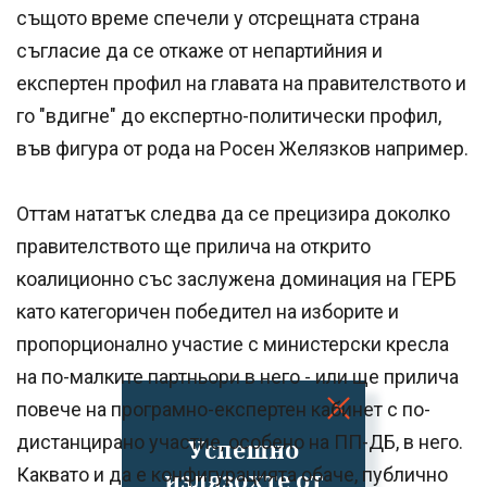
същото време спечели у отсрещната страна
съгласие да се откаже от непартийния и
експертен профил на главата на правителството и
го "вдигне" до експертно-политически профил,
във фигура от рода на Росен Желязков например.
Оттам нататък следва да се прецизира доколко
правителството ще прилича на открито
коалиционно със заслужена доминация на ГЕРБ
като категоричен победител на изборите и
пропорционално участие с министерски кресла
на по-малките партньори в него - или ще прилича
повече на програмно-експертен кабинет с по-
дистанцирано участие, особено на ПП-ДБ, в него.
Успешно
Каквато и да е конфигурацията обаче, публично
излязохте от