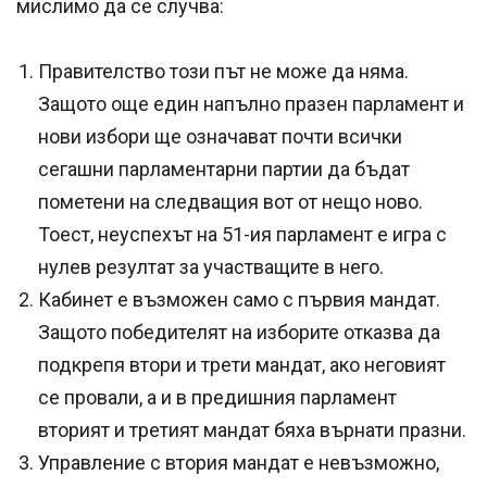
мислимо да се случва:
Правителство този път не може да няма.
Защото още един напълно празен парламент и
нови избори ще означават почти всички
сегашни парламентарни партии да бъдат
пометени на следващия вот от нещо ново.
Тоест, неуспехът на 51-ия парламент е игра с
нулев резултат за участващите в него.
Кабинет е възможен само с първия мандат.
Защото победителят на изборите отказва да
подкрепя втори и трети мандат, ако неговият
се провали, а и в предишния парламент
вторият и третият мандат бяха върнати празни.
Управление с втория мандат е невъзможно,