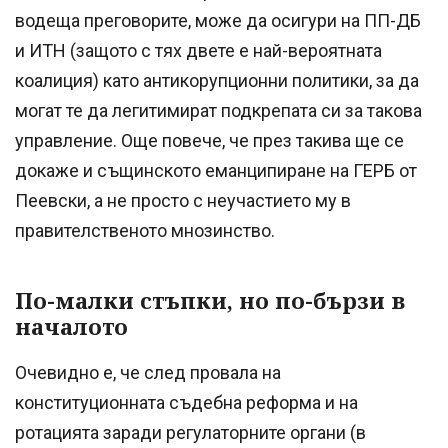
водеща преговорите, може да осигури на ПП-ДБ
и ИТН (защото с тях двете е най-вероятната
коалиция) като антикорупционни политики, за да
могат те да легитимират подкрепата си за такова
управление. Още повече, че през такива ще се
докаже и същинското еманципиране на ГЕРБ от
Пеевски, а не просто с неучастието му в
правителственото мнозинство.
По-малки стъпки, но по-бързи в
началото
Очевидно е, че след провала на
конституционната съдебна реформа и на
ротацията заради регулаторните органи (в