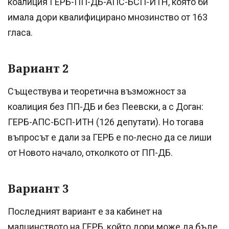
коалиция ГЕРБ-ПП-ДБ-АПС-БСП-ИТН, която би
имала дори квалифицирано мнозинство от 163
гласа.
Вариант 2
Съществува и теоретична възможност за
коалиция без ПП-ДБ и без Пеевски, а с Доган:
ГЕРБ-АПС-БСП-ИТН (126 депутати). Но тогава
въпросът е дали за ГЕРБ е по-лесно да се лиши
от Новото начало, отколкото от ПП-ДБ.
Вариант 3
Последният вариант е за кабинет на
малцинството на ГЕРБ, който дори може да бъде