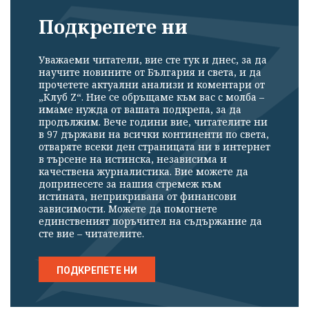
Подкрепете ни
Уважаеми читатели, вие сте тук и днес, за да
научите новините от България и света, и да
прочетете актуални анализи и коментари от
„Клуб Z“. Ние се обръщаме към вас с молба –
имаме нужда от вашата подкрепа, за да
продължим. Вече години вие, читателите ни
в 97 държави на всички континенти по света,
отваряте всеки ден страницата ни в интернет
в търсене на истинска, независима и
качествена журналистика. Вие можете да
допринесете за нашия стремеж към
истината, неприкривана от финансови
зависимости. Можете да помогнете
единственият поръчител на съдържание да
сте вие – читателите.
ПОДКРЕПЕТЕ НИ