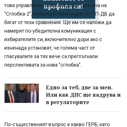
профила си!
това управление няма как да не прилича на
"Сглобка-2", колкото и политиците от ПП-ДБ да
бягат от тези сравнения. Ще им се наложи да
намерят по-убедителна комуникация с
избирателите си, включително дори ако с
изненада установят, че голяма част от
гласувалите за тях вече са преглътнали
перспективата за нова "сглобка".
Едно за теб, две за мен.
Или как ДПС ще кадрува и
в регулаторите
По-същественият въпрос е какво ГЕРБ, като