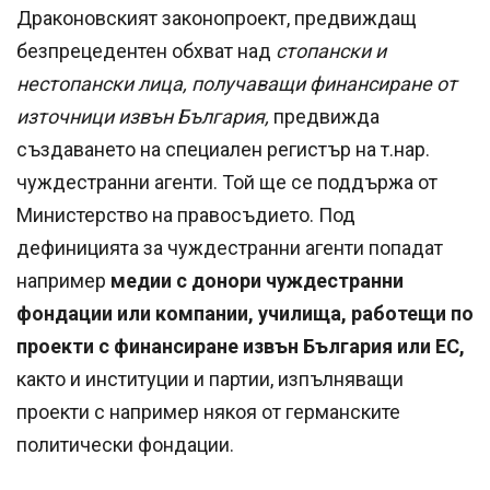
Драконовският законопроект, предвиждащ
безпрецедентен обхват над
стопански и
нестопански лица, получаващи финансиране от
източници извън България,
предвижда
създаването на специален регистър на т.нар.
чуждестранни агенти. Той ще се поддържа от
Министерство на правосъдието. Под
дефиницията за чуждестранни агенти попадат
например
медии с донори чуждестранни
фондации или компании, училища, работещи по
проекти с финансиране извън България или ЕС,
както и институции и партии, изпълняващи
проекти с например някоя от германските
политически фондации.