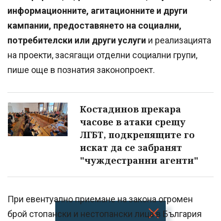
информационните, агитационните и други
кампании, предоставянето на социални,
потребителски или други услуги
и реализацията
на проекти, засягащи отделни социални групи,
пише още в познатия законопроект.
Костадинов прекара
часове в атаки срещу
ЛГБТ, подкрепящите го
искат да се забранят
"чуждестранни агенти"
При евентуално приемане на закона огромен
брой стопански и нестопански лица в България