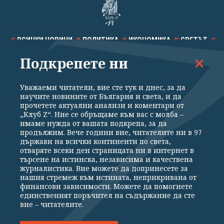
ВСИЧКИ НОВИНИ
ПОЛИТИКА
ИКОНОМИКА
СВЕТЪТ
Подкрепете ни
СПОРТ
КУЛТУРА
ТЕХНОЛОГИИ
КАЛЕЙДОСКОП
МНЕНИЯ
Уважаеми читатели, вие сте тук и днес, за да
научите новините от България и света, и да
прочетете актуални анализи и коментари от
„Клуб Z“. Ние се обръщаме към вас с молба –
имаме нужда от вашата подкрепа, за да
продължим. Вече години вие, читателите ни в 97
Общи условия
Политика за поверителност
държави на всички континенти по света,
отваряте всеки ден страницата ни в интернет в
Реклама
Партньори
Контакти
За Клуб Z
търсене на истинска, независима и качествена
Екип
Подкрепете ни
журналистика. Вие можете да допринесете за
нашия стремеж към истината, неприкривана от
финансови зависимости. Можете да помогнете
единственият поръчител на съдържание да сте
Издател на www.clubz.bg е „Клуб Зебра Медия“ ЕООД, София, ул. "Алеко
вие – читателите.
Константинов" 3. Всички права запазени 2026 „Клуб Зебра Медия“
ЕООД.
Препечатването на материали, снимки и видео от www.clubz.bg без