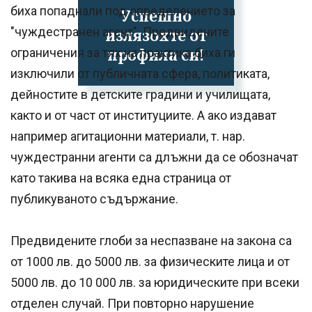
биха попаднали под определението за
Успешно
"чуждестранен агент". Предвидените
излязохте от
профила си!
ограничения за тях на практика биха ги
изключили от публичната сфера, политиката,
дейностите в детските градини и училищата,
както и от част от институциите. А ако издават
например агитационни материали, т. нар.
чуждестранни агенти са длъжни да се обозначат
като такива на всяка една страница от
публикуваното съдържание.
Предвидените глоби за неспазване на закона са
от 1000 лв. до 5000 лв. за физическите лица и от
5000 лв. до 10 000 лв. за юридическите при всеки
отделен случай. При повторно нарушение