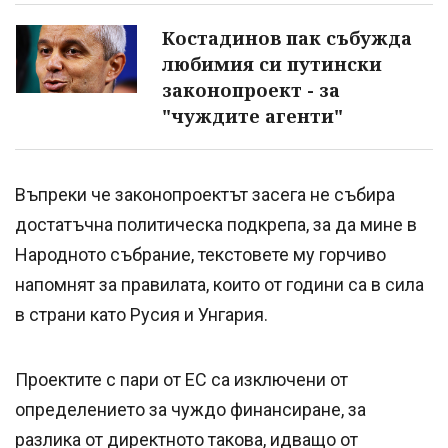
Костадинов пак събужда
любимия си путински
законопроект - за
"чуждите агенти"
Въпреки че законопроектът засега не събира
достатъчна политическа подкрепа, за да мине в
Народното събрание, текстовете му горчиво
напомнят за правилата, които от години са в сила
в страни като Русия и Унгария.
Проектите с пари от ЕС са изключени от
определението за чуждо финансиране, за
разлика от директното такова, идващо от