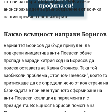
готови на открита коалиция с ГЕРБ и вече
профила си!
анонсираха идея за равноотдалечен от всички
партии премиер след изборите.
Какво всъщност направи Борисов
Вариантът Борисов да бъде принуден да
подкрепи инициатива анти-Пеевски обаче
пропадна заради хитрия ход на Борисов да
поиска оставката на Калин Стоянов. Така той
заобиколи проблема „Стоянов-Пеевски“, който го
притискаше да се определи ясно от коя страна на
барикадата е при евентуалното сформиране на
анти-Пеевски коалиция в парламента и с
президента. Всъщност Борисов помогна на