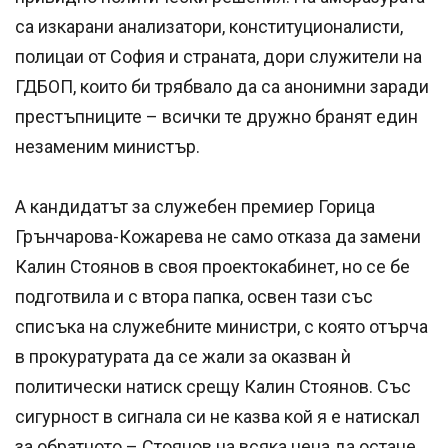
са изкарани анализатори, конституционалисти,
полицаи от София и страната, дори служители на
ГДБОП, които би трябвало да са анонимни заради
престъпниците – всички те дружно бранят един
незаменим министър.
А кандидатът за служебен премиер Горица
Грънчарова-Кожарева не само отказа да замени
Калин Стоянов в своя проектокабинет, но се бе
подготвила и с втора папка, освен тази със
списъка на служебните министри, с която отърча
в прокуратурата да се жали за оказван ѝ
политически натиск срещу Калин Стоянов. Със
сигурност в сигнала си не казва кой я е натискал
за обратното – Стоянов на всяка цена да остане