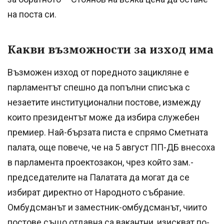
на поста си.
Какви възможности за изход има
Възможен изход от поредното зацикляне е
парламентът спешно да попълни списъка с
незаетите институционални постове, измежду
които президентът може да избира служебен
премиер. Най-бързата писта е спрямо Сметната
палата, още повече, че на 5 август ПП-ДБ внесоха
в парламента проектозакон, чрез който зам.-
председателите на Палатата да могат да се
избират директно от Народното събрание.
Омбудсманът и заместник-омбудсманът, чиито
постове също отдавна са вакантни, изискват по-