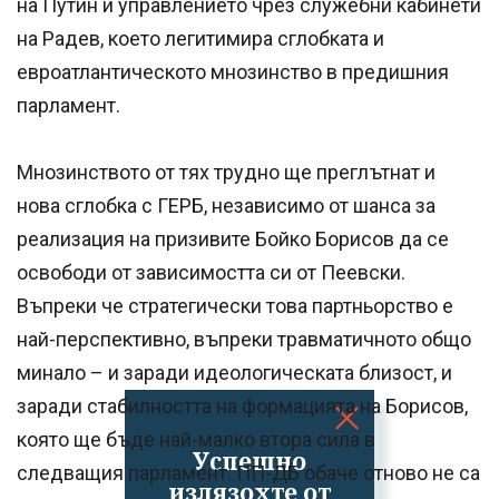
на Путин и управлението чрез служебни кабинети
на Радев, което легитимира сглобката и
евроатлантическото мнозинство в предишния
парламент.
Мнозинството от тях трудно ще преглътнат и
нова сглобка с ГЕРБ, независимо от шанса за
реализация на призивите Бойко Борисов да се
освободи от зависимостта си от Пеевски.
Въпреки че стратегически това партньорство е
най-перспективно, въпреки травматичното общо
минало – и заради идеологическата близост, и
заради стабилността на формацията на Борисов,
която ще бъде най-малко втора сила в
Успешно
следващия парламент. ПП-ДБ обаче отново не са
излязохте от