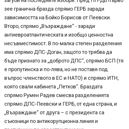
загуби на последните избори. Пред ПП-ДБ първо
зее гранична бразда спрямо ГЕРБ заради
зависимостта на Бойко Борисов от Пеевски.
Второ, спрямо „Възраждане“ - заради
антиевроатлантическата и изобщо ценностна
несъвместимост. В по-малка степен разделения
има спрямо ДПС-Доган, защото то трябва да
бъде признато за „доброто ДПС“, спрямо БСП (тя
е пропутинска и по-лява, но не поставя под
въпрос членството в ЕС и НАТО) и спрямо ИТН,
която свали кабинета „Петков“. Браздата
спрямо Румен Радев смесва разделенията
спрямо ДПС-Пеевски и ГЕРБ, от една страна, и
„Възраждане“ от друга – с президента са
съюзници по антикорупционна линия и