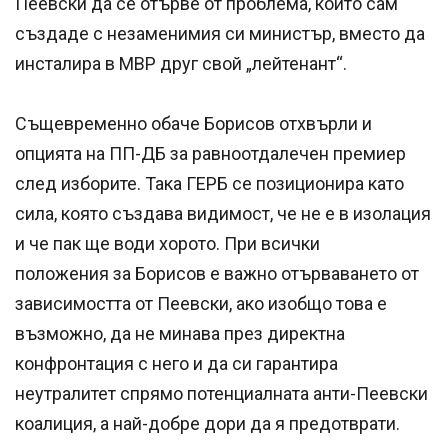
Пеевски да се отърве от проблема, който сам
създаде с незаменимия си министър, вместо да
инсталира в МВР друг свой „лейтенант“.
Същевременно обаче Борисов отхвърли и
опцията на ПП-ДБ за равноотдалечен премиер
след изборите. Така ГЕРБ се позиционира като
сила, която създава видимост, че не е в изолация
и че пак ще води хорото. При всички
положения за Борисов е важно отърваването от
зависимостта от Пеевски, ако изобщо това е
възможно, да не минава през директна
конфронтация с него и да си гарантира
неутралитет спрямо потенциалната анти-Пеевски
коалиция, а най-добре дори да я предотврати.