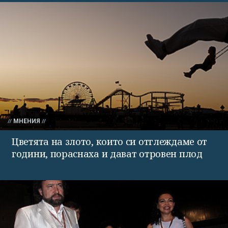
МНЕНИЯ
Цветята на злото, които си отглеждаме от
години, пораснаха и дават отровен плод