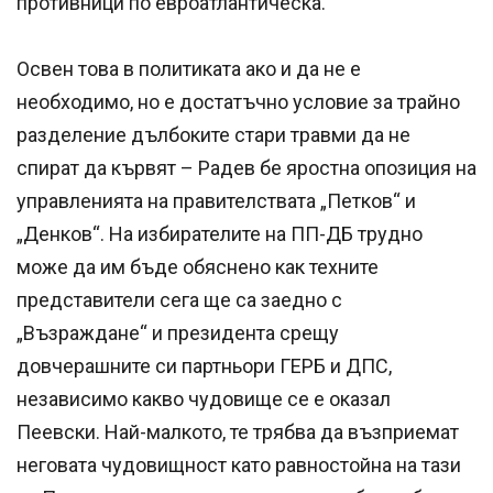
противници по евроатлантическа.
Освен това в политиката ако и да не е
необходимо, но е достатъчно условие за трайно
разделение дълбоките стари травми да не
спират да кървят – Радев бе яростна опозиция на
управленията на правителствата „Петков“ и
„Денков“. На избирателите на ПП-ДБ трудно
може да им бъде обяснено как техните
представители сега ще са заедно с
„Възраждане“ и президента срещу
довчерашните си партньори ГЕРБ и ДПС,
независимо какво чудовище се е оказал
Пеевски. Най-малкото, те трябва да възприемат
неговата чудовищност като равностойна на тази