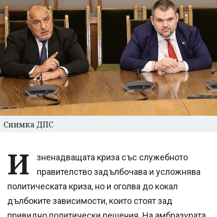
Снимка ДПС
И
зненадващата криза със служебното
правителство задълбочава и усложнява
политическата криза, но и оголва до кокал
дълбоките зависимости, които стоят зад
привидно политически решения. На амбразурата