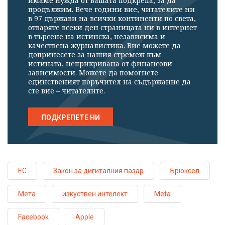
имаме нужда от вашата подкрепа, за да
продължим. Вече години вие, читателите ни
в 97 държави на всички континенти по света,
отваряте всеки ден страницата ни в интернет
в търсене на истинска, независима и
качествена журналистика. Вие можете да
допринесете за нашия стремеж към
истината, неприкривана от финансови
зависимости. Можете да помогнете
единственият поръчител на съдържание да
сте вие – читателите.
ПОДКРЕПЕТЕ НИ
ЕС
Закон за дигиталния пазар
Брюксел
Мета
изкуствен интелект
Meta
Facebook
Apple