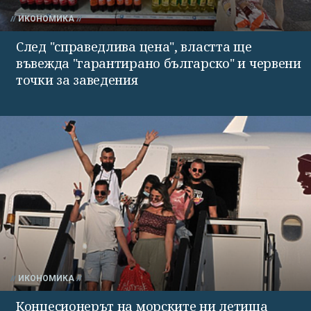
ИКОНОМИКА
След "справедлива цена", властта ще
въвежда "гарантирано българско" и червени
точки за заведения
ИКОНОМИКА
Концесионерът на морските ни летища