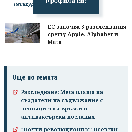
профила си!
несигурност"."
ЕС започва 5 разследвания
срещу Apple, Alphabet и
Meta
Още по темата
Разследване: Meta плаща на
създатели на съдържание с
неонацистки връзки и
антиваксърски послания
"Почти революционно": Пеевски