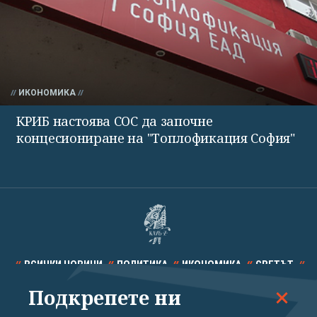
ИКОНОМИКА
КРИБ настоява СОС да започне
концесиониране на "Топлофикация София"
ВСИЧКИ НОВИНИ
ПОЛИТИКА
ИКОНОМИКА
СВЕТЪТ
Подкрепете ни
СПОРТ
КУЛТУРА
ТЕХНОЛОГИИ
КАЛЕЙДОСКОП