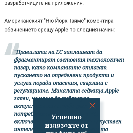
разработчиците на приложения.
Американският "Ню Йорк Таймс" коментира
обвинението срещу Apple по следния начин:
"Правилата на ЕС заплашват да
фрагментират световния технологичен
пазар, като компаниите отлагат
пускането на определени продукти и
услуги поради опасения, свързани с
регулациите. Миналата седмица Apple
заяви, че няма да публикува
актуализация на софтуера за
потребителите на iphone в ЕС,
Успешно
включваща нови функции от изкуствен
излязохте от
интелект, поради "регулаторната