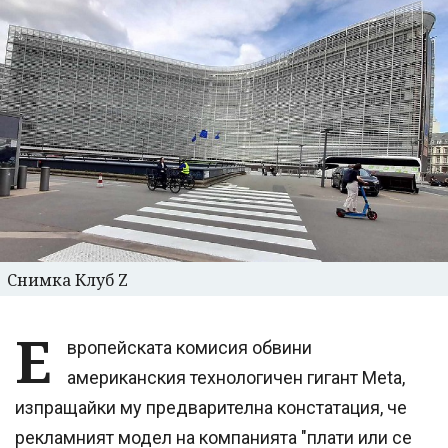
Снимка Клуб Z
Е
вропейската комисия обвини
американския технологичен гигант Meta,
изпращайки му предварителна констатация, че
рекламният модел на компанията "плати или се