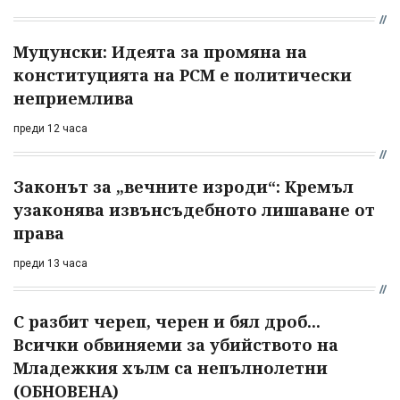
Муцунски: Идеята за промяна на
конституцията на РСМ е политически
неприемлива
преди 12 часа
Законът за „вечните изроди“: Кремъл
узаконява извънсъдебното лишаване от
права
преди 13 часа
С разбит череп, черен и бял дроб...
Всички обвиняеми за убийството на
Младежкия хълм са непълнолетни
(ОБНОВЕНА)