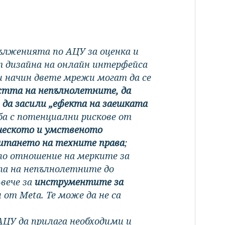
дълженията по АЦУ за оценка и
т дизайна на онлайн интерфейса
зи начин двете мрежи могат да се
тта на непълнолетните, да
 да засили „ефекта на заешката
рба с потенциални рискове от
ческото и умственото
ачитането на техните права
;
по отношение на мерките за
па на непълнолетните до
-вече за
инструментите за
и от Meta. Те може да не са
АЦУ да прилага необходими и