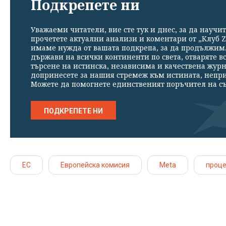
Подкрепете ни
Уважаеми читатели, вие сте тук и днес, за да научит
прочетете актуални анализи и коментари от „Клуб Z
имаме нужда от вашата подкрепа, за да продължим. 
държави на всички континенти по света, отваряте в
търсене на истинска, независима и качествена жур
допринесете за нашия стремеж към истината, непр
Можете да помогнете единственият поръчител на съ
ПОДКРЕПЕТЕ НИ
ЕС
Европейска комисия
Meta
проц