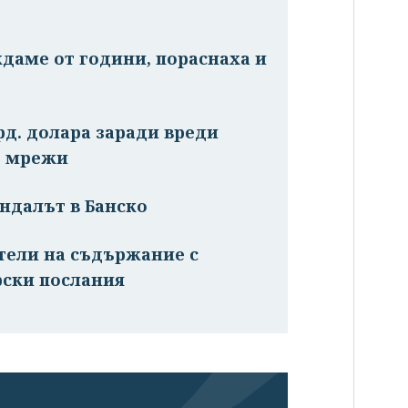
ждаме от години, пораснаха и
рд. долара заради вреди
е мрежи
ндалът в Банско
атели на съдържание с
рски послания