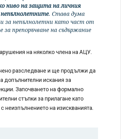
ко ниво на защита на личния
а непълнолетните
. Става дума
ни за непълнолетни като част от
 за препоръчване на съдържание
нарушения на няколко члена на АЦУ.
чено разследване и ще продължи да
на допълнителни искания за
кции. Започването на формално
телни стъпки за прилагане като
 с неизпълнението на изискванията.