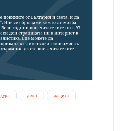
е новините от България и света, и да
“. Ние се обръщаме към вас с молба –
Вече години вие, читателите ни в 97
секи ден страницата ни в интернет в
налистика. Вие можете да
икривана от финансови зависимости.
държание да сте вие – читателите.
едура
деца
защита