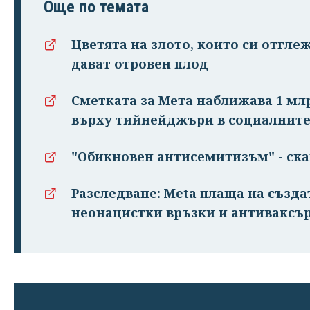
Още по темата
Цветята на злото, които си отгле
дават отровен плод
Сметката за Мета наближава 1 мл
върху тийнейджъри в социалнит
"Обикновен антисемитизъм" - ска
Разследване: Meta плаща на създ
неонацистки връзки и антиваксъ