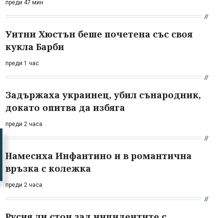
преди 47 мин
Уитни Хюстън беше почетена със своя
кукла Барби
преди 1 час
Задържаха украинец, убил сънародник,
докато опитва да избяга
преди 2 часа
Намесиха Инфантино и в романтична
връзка с колежка
преди 2 часа
Русия ли стои зад инцидентите с