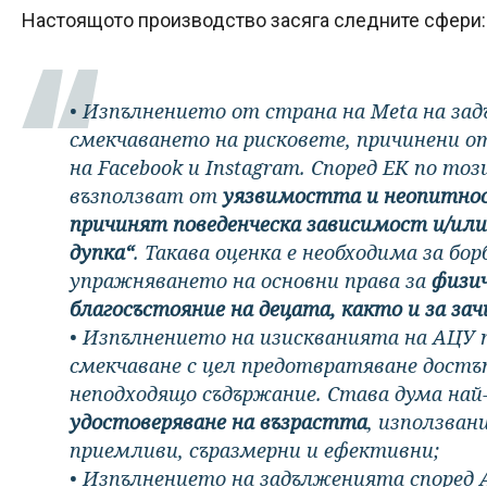
Настоящото производство засяга следните сфери:
• Изпълнението от страна на Meta на за
смекчаването на рисковете, причинени о
на Facebook и Instagram. Според ЕК по то
възползват от
уязвимостта и неопитнос
причинят поведенческа зависимост и/или
дупка“
. Такава оценка е необходима за бо
упражняването на основни права за
физи
благосъстояние на децата, както и за з
• Изпълнението на изискванията на АЦУ 
смекчаване с цел предотвратяване достъ
неподходящо съдържание. Става дума най
удостоверяване на възрастта
, използван
приемливи, съразмерни и ефективни;
• Изпълнението на задълженията според 