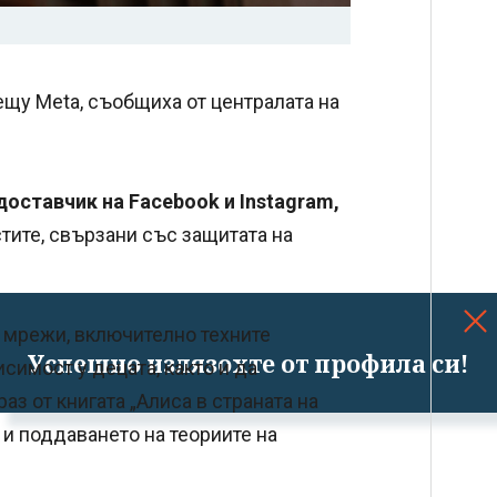
щу Meta, съобщиха от централата на
доставчик на Facebook и Instagram,
стите, свързани със защитата на
и мрежи, включително техните
Успешно излязохте от профила си!
симост у децата, както и да
раз от книгата „Алиса в страната на
 и поддаването на теориите на