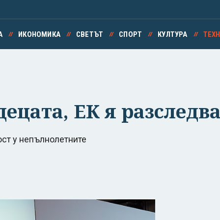
А
ИКОНОМИКА
СВЕТЪТ
СПОРТ
КУЛТУРА
ТЕХ
децата, ЕК я разследв
ст у непълнолетните