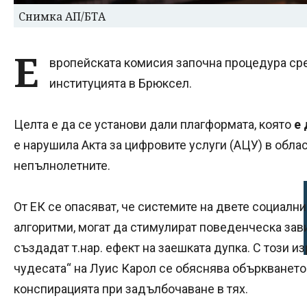
Снимка АП/БТА
Е
вропейската комисия започна процедура сре
институцията в Брюксел.
Целта е да се установи дали плагформата, която
е 
е нарушила Акта за цифровите услуги (АЦУ) в обла
непълнолетните.
От ЕК се опасяват, че системите на двете социалн
алгоритми, могат да стимулират поведенческа зави
създадат т.нар. ефект на заешката дупка. С този из
чудесата“ на Луис Карол се обяснява объркването
конспирацията при задълбочаване в тях.