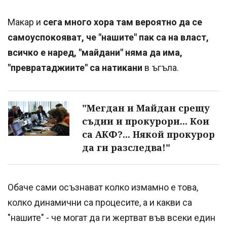
Макар и
сега много хора там вероятно да се
самоуспокояват, че "нашите" пак са на власт,
всичко е наред, "майдани" няма да има,
"превратаджиите" са натикани
в ъгъла.
"Мегдан и Майдан срещу
съдии и прокурори... Кои
са АКФ?... Някой прокурор
да ги разследва!"
Обаче сами осъзнават колко измамно е това,
колко динамични са процесите, а и какви са
"нашите" - че могат да ги жертват във всеки един