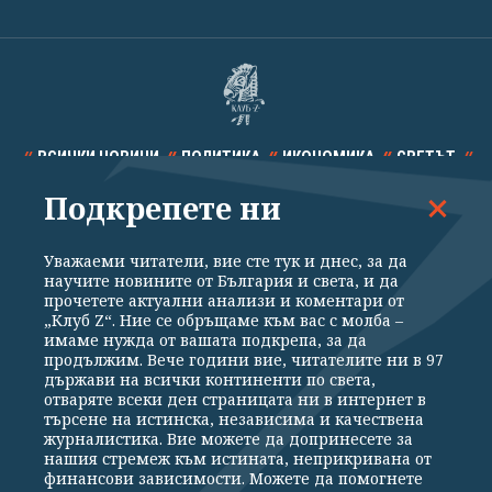
ВСИЧКИ НОВИНИ
ПОЛИТИКА
ИКОНОМИКА
СВЕТЪТ
Подкрепете ни
СПОРТ
КУЛТУРА
ТЕХНОЛОГИИ
КАЛЕЙДОСКОП
МНЕНИЯ
Уважаеми читатели, вие сте тук и днес, за да
научите новините от България и света, и да
прочетете актуални анализи и коментари от
„Клуб Z“. Ние се обръщаме към вас с молба –
имаме нужда от вашата подкрепа, за да
продължим. Вече години вие, читателите ни в 97
Общи условия
Политика за поверителност
държави на всички континенти по света,
отваряте всеки ден страницата ни в интернет в
Реклама
Партньори
Контакти
За Клуб Z
търсене на истинска, независима и качествена
Екип
Подкрепете ни
журналистика. Вие можете да допринесете за
нашия стремеж към истината, неприкривана от
финансови зависимости. Можете да помогнете