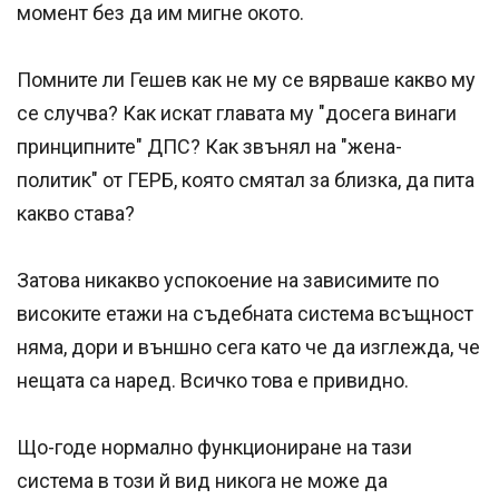
момент без да им мигне окото.
Помните ли Гешев как не му се вярваше какво му
се случва? Как искат главата му "досега винаги
принципните" ДПС? Как звънял на "жена-
политик" от ГЕРБ, която смятал за близка, да пита
какво става?
Затова никакво успокоение на зависимите по
високите етажи на съдебната система всъщност
няма, дори и външно сега като че да изглежда, че
нещата са наред. Всичко това е привидно.
Що-годе нормално функциониране на тази
система в този й вид никога не може да