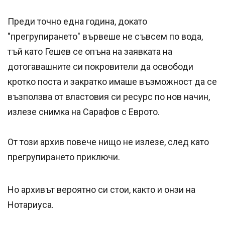
Преди точно една година, докато
"прегрупирането" вървеше не съвсем по вода,
тъй като Гешев се опъна на заявката на
дотогавашните си покровители да освободи
кротко поста и закратко имаше възможност да се
възползва от властовия си ресурс по нов начин,
излезе снимка на Сарафов с Еврото.
От този архив повече нищо не излезе, след като
прегрупирането приключи.
Но архивът вероятно си стои, както и онзи на
Нотариуса.