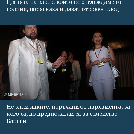
Цветята на злото, които си отглеждаме от
години, пораснаха и дават отровен плод
МНЕНИЯ
Не знам ядките, поръчани от парламента, за
кого са, но предполагам са за семейство
Баневи