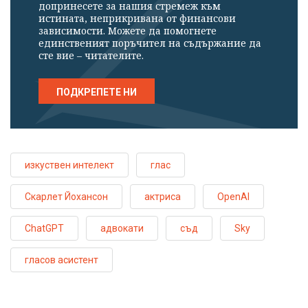
допринесете за нашия стремеж към
истината, неприкривана от финансови
зависимости. Можете да помогнете
единственият поръчител на съдържание да
сте вие – читателите.
ПОДКРЕПЕТЕ НИ
изкуствен интелект
глас
Скарлет Йохансон
актриса
OpenAI
ChatGPT
адвокати
съд
Sky
гласов асистент