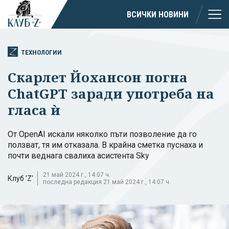
ВСИЧКИ НОВИНИ
ТЕХНОЛОГИИ
Скарлет Йохансон погна
ChatGPT заради употреба на
гласа ѝ
От OpenAI искали няколко пъти позволение да го
ползват, тя им отказала. В крайна сметка пуснаха и
почти веднага свалиха асистента Sky
21 май 2024 г., 14:07 ч.
Клуб 'Z'
последна редакция 21 май 2024 г., 14:07 ч.