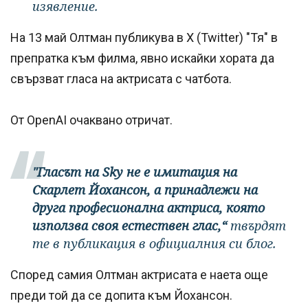
изявление.
На 13 май Олтман публикува в X (Twitter) "Тя" в
препратка към филма, явно искайки хората да
свързват гласа на актрисата с чатбота.
От OpenAI очаквано отричат.
"Гласът на Sky не е имитация на
Скарлет Йохансон, а принадлежи на
друга професионална актриса, която
използва своя естествен глас,“
твърдят
те в публикация в официалния си блог.
Според самия Олтман актрисата е наета още
преди той да се допита към Йохансон.