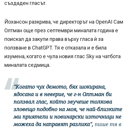
създаден гласът.
Йохансон разкрива, че директорът на OpenAI Сам
Олтман още през септември миналата година е
поискал да закупи права върху гласа ѝ за
ползване в ChatGPT. Тя е отказала и е била
изумена, когато е чула новия глас Sky на чатбота
миналата седмица.
"Когато чух демото, бях шокирана,
ядосана и в неверие, че г-н Олтман би
ползвал глас, който звучеше толкова
зловещо подобно на моя, че най-близките
ми приятели и новинарски източници не
можеха да направят разлика",
пише тя в