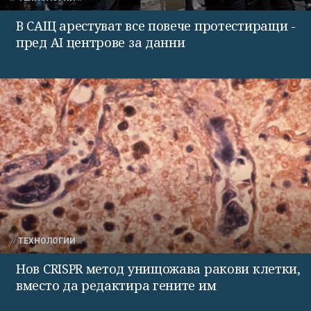
В САЩ арестуват все повече протестиращи -
пред AI центрове за данни
ТЕХНОЛОГИИ
Нов CRISPR метод унищожава ракови клетки,
вместо да редактира гените им