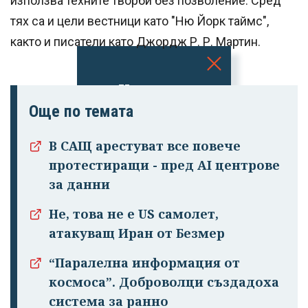
използва техните творби без позволение. Сред
тях са и цели вестници като "Ню Йорк таймс",
както и писатели като Джордж Р. Р. Мартин.
Успешно
излязохте от
Още по темата
профила си!
В САЩ арестуват все повече
протестиращи - пред AI центрове
за данни
Не, това не е US самолет,
атакуващ Иран от Безмер
“Паралелна информация от
космоса”. Доброволци създадоха
система за ранно