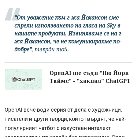
"От уважение към г-жа Йохансон сме
спрели използването на гласа на Sky в
нашите продукти. Извиняваме се на г-
жа Йохансон, че не комуникирахме по-
добре",
твърди той.
OpenAI ще съди "Ню Йорк
Таймс" - "хакнал" ChatGPT
OpenAI вече води серия от дела с художници,
писатели и други творци, които твърдят, че най-
популярният чатбот с изкуствен интелект