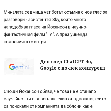
Миналата седмица чат ботът осъмна с нов глас за
разговори - асистентът Sky, който много
наподобява гласа на Йохансон в научно-
фантастичния филм "Тя". А през уикенда
компанията го изтри.
Ден след ChatGPT-4o,
Google с по-лек конкурент
Снощи Йохансон обяви, че това не е станало
случайно - тя е впрегнала екип от адвокати, които
са поискали от компанията да обясни как е