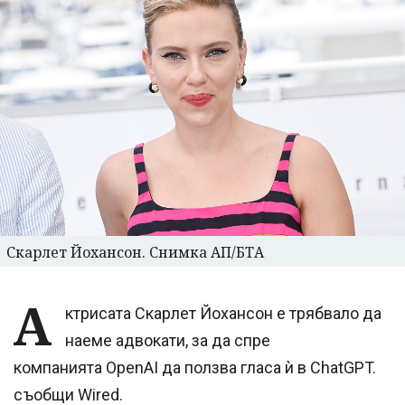
Скарлет Йохансон. Снимка АП/БТА
А
ктрисата Скарлет Йохансон е трябвало да
наеме адвокати, за да спре
компанията OpenAI да ползва гласа ѝ в ChatGPT.
съобщи Wired.