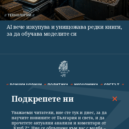
ТЕХНОЛОГИИ
AI вече изкупува и унищожава редки книги,
за да обучава моделите си
ВСИЧКИ НОВИНИ
ПОЛИТИКА
ИКОНОМИКА
СВЕТЪТ
Подкрепете ни
СПОРТ
КУЛТУРА
ТЕХНОЛОГИИ
КАЛЕЙДОСКОП
МНЕНИЯ
Уважаеми читатели, вие сте тук и днес, за да
научите новините от България и света, и да
прочетете актуални анализи и коментари от
„Клуб Z“. Ние се обръщаме към вас с молба –