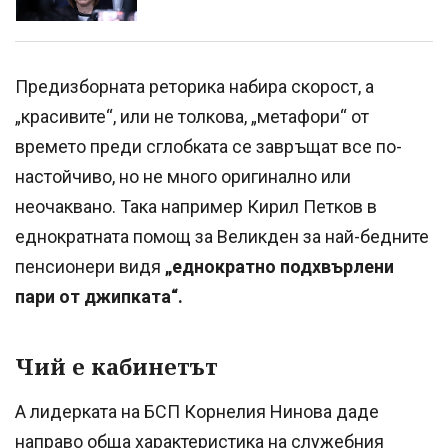
Предизборната реторика набира скорост, а
„красивите“, или не толкова, „метафори“ от
времето преди сглобката се завръщат все по-
настойчиво, но не много оригинално или
неочаквано. Така например Кирил Петков в
еднократната помощ за Великден за най-бедните
пенсионери видя
„еднократно подхвърлени
пари от джипката“.
Чий е кабинетът
А лидерката на БСП Корнелия Нинова даде
направо обща характеристика на служебния