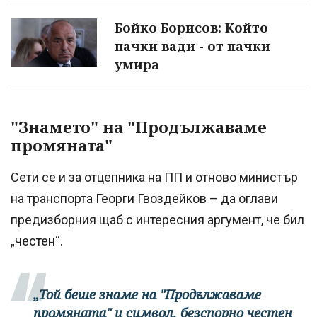
Бойко Борисов: Който
пачки вади - от пачки
умира
"Знамето" на "Продължаваме
промяната"
Сети се и за отцепника на ПП и отново министър
на транспорта Георги Гвоздейков – да оглави
предизборния щаб с интересния аргумент, че бил
„честен“.
„Той беше знаме на "Продължаваме
промяната" и символ, безспорно честен