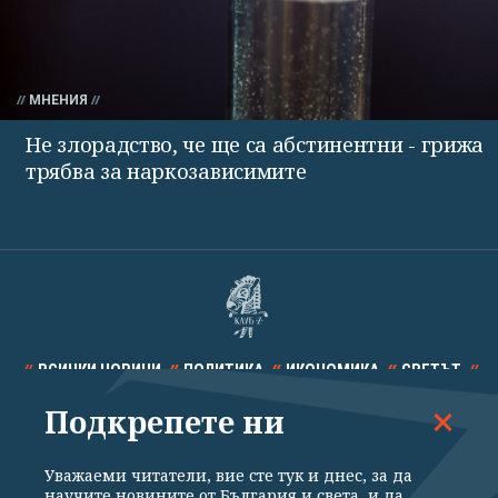
МНЕНИЯ
Не злорадство, че ще са абстинентни - грижа
трябва за наркозависимите
ВСИЧКИ НОВИНИ
ПОЛИТИКА
ИКОНОМИКА
СВЕТЪТ
Подкрепете ни
СПОРТ
КУЛТУРА
ТЕХНОЛОГИИ
КАЛЕЙДОСКОП
МНЕНИЯ
Уважаеми читатели, вие сте тук и днес, за да
научите новините от България и света, и да