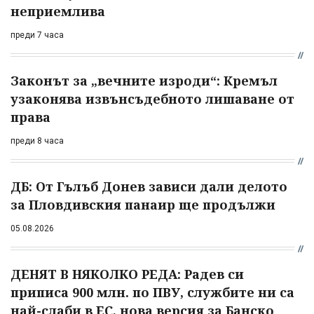
неприемлива
преди 7 часа
Законът за „вечните изроди“: Кремъл
узаконява извънсъдебното лишаване от
права
преди 8 часа
ДБ: От Гълъб Донев зависи дали делото
за Пловдивския панаир ще продължи
05.08.2026
ДЕНЯТ В НЯКОЛКО РЕДА: Радев си
приписа 900 млн. по ПВУ, службите ни са
най-слаби в ЕС, нова версия за Банско