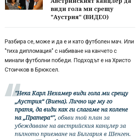
Австрийският канцлер да
види гола ми срещу
"Аустрия" (ВИДЕО)
Разбира се, може и да е и като футболен мач. Или
"тиха дипломация" с набиване на канчето с
минали футболни победи. Подходът е на Христо
Стоичков в Брюксел.
"Нека Карл Нехамер види гола ми срещу
„Аустрия“ (Виена). Лично ще му го
пратя, да види как ги слагаме на колене
на „Пратера“",
обяви той план за
убеждаване на австрийския канцлер за
пълното приемане на България в Шенген.