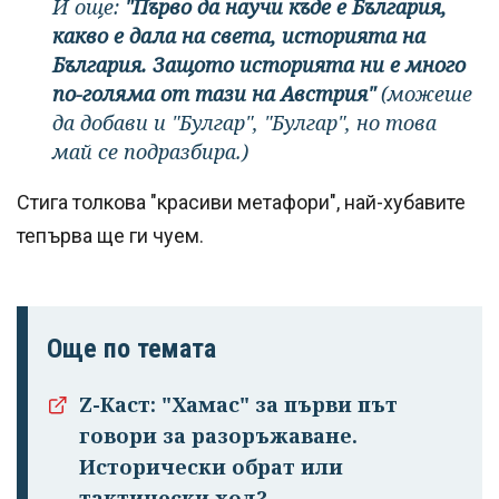
И още:
"Първо да научи къде е България,
какво е дала на света, историята на
България. Защото историята ни е много
по-голяма от тази на Австрия"
(можеше
да добави и "Булгар", "Булгар", но това
май се подразбира.)
Стига толкова "красиви метафори", най-хубавите
тепърва ще ги чуем.
Още по темата
Z-Каст: "Хамас" за първи път
говори за разоръжаване.
Исторически обрат или
тактически ход?