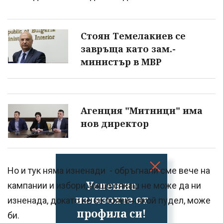
Стоян Темелакиев се
завръща като зам.-
министър в МВР
Агенция "Митници" има
нов директор
Но и тук няма изненади - обръгнали сме вече на
Успешно
кампании и избори, нищо сякаш не може да ни
излязохте от
изненада, докато не се появи някой пудел, може
профила си!
би.