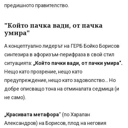
предишното правителство.
"Който пачка вади, от пачка
умира"
А концептуално лидерът на ГЕРБ Бойко Борисов
синтезира в афоризъм-перифраза в свой стил
ситуацията:
„Който пачки вади, от пачки умира“.
Нещо като прозрение, нещо като
предупреждение, нещо като задоволство… Но
добре описващо тона на отминалата седмица (и
не само).
„Красивата метафора
“ (по Харалан
Александров) на Борисов, плод на неговия