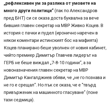
„рефлексивен ум за разлика от умовете на
много други политици“
(пак по Александров
пред БНТ) си се оказа доста буквална за вече
бившия главен секретар на МВР Живко Коцев. В
история с пачки и пудел (иронично наречен в
някои коментари истинският бос на мафията)
Коцев планирано беше уволнен от новия кабинет,
чийто премиер Димитър Главчев лидерът на
ГЕРБ не беше виждал „7-8-10 години“, а за
новоназначения главен секретар на МВР
Димитър Кангалджиев обяви, че „не го познава и
не го е срещал“. Но пък се оказа, че е "твърд
привърженик на машинното гласуване" (поне
тази седмица).