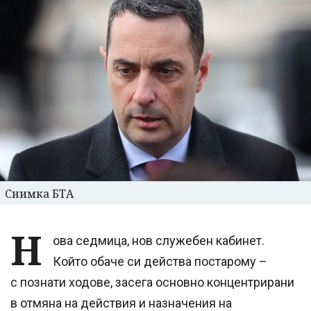
Снимка БТА
Н
ова седмица, нов служебен кабинет.
Който обаче си действа постарому –
с познати ходове, засега основно концентрирани
в отмяна на действия и назначения на