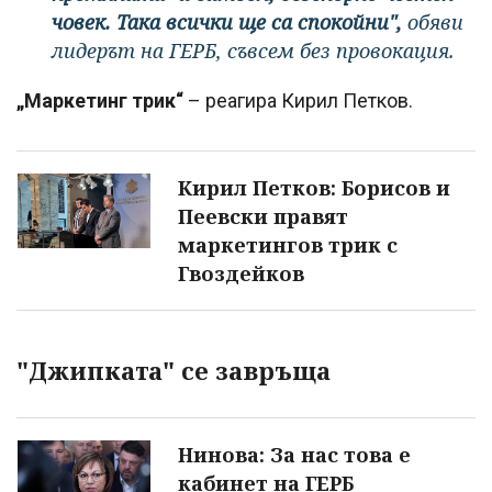
човек. Така всички ще са спокойни",
обяви
лидерът на ГЕРБ, съвсем без провокация.
„Маркетинг трик“
– реагира Кирил Петков.
Кирил Петков: Борисов и
Пеевски правят
маркетингов трик с
Гвоздейков
"Джипката" се завръща
Нинова: За нас това е
кабинет на ГЕРБ