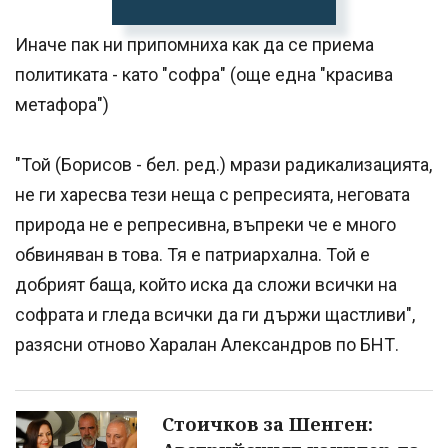
Иначе пак ни припомниха как да се приема
политиката - като "софра" (още една "красива
метафора")
"Той (Борисов - бел. ред.) мрази радикализацията,
не ги харесва тези неща с репресията, неговата
природа не е репресивна, въпреки че е много
обвиняван в това. Тя е патриархална. Той е
добрият баща, който иска да сложи всички на
софрата и гледа всички да ги държи щастливи",
разясни отново Харалан Александров по БНТ.
Стоичков за Шенген: