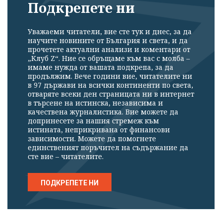
Подкрепете ни
Уважаеми читатели, вие сте тук и днес, за да
научите новините от България и света, и да
прочетете актуални анализи и коментари от
„Клуб Z“. Ние се обръщаме към вас с молба –
имаме нужда от вашата подкрепа, за да
продължим. Вече години вие, читателите ни
в 97 държави на всички континенти по света,
отваряте всеки ден страницата ни в интернет
в търсене на истинска, независима и
качествена журналистика. Вие можете да
допринесете за нашия стремеж към
истината, неприкривана от финансови
зависимости. Можете да помогнете
единственият поръчител на съдържание да
сте вие – читателите.
ПОДКРЕПЕТЕ НИ