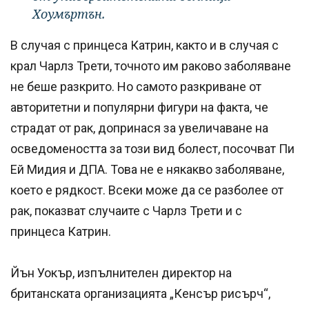
Хоумъртън.
В случая с принцеса Катрин, както и в случая с
крал Чарлз Трети, точното им раково заболяване
не беше разкрито. Но самото разкриване от
авторитетни и популярни фигури на факта, че
страдат от рак, допринася за увеличаване на
осведомеността за този вид болест, посочват Пи
Ей Мидия и ДПА. Това не е някакво заболяване,
което е рядкост. Всеки може да се разболее от
рак, показват случаите с Чарлз Трети и с
принцеса Катрин.
Йън Уокър, изпълнителен директор на
британската организацията „Кенсър рисърч“,