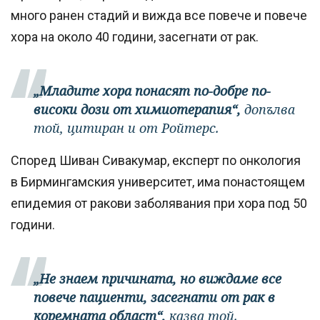
много ранен стадий и вижда все повече и повече
хора на около 40 години, засегнати от рак.
„Младите хора понасят по-добре по-
високи дози от химиотерапия“,
допълва
той, цитиран и от Ройтерс.
Според Шиван Сивакумар, експерт по онкология
в Бирмингамския университет, има понастоящем
епидемия от ракови заболявания при хора под 50
години.
„Не знаем причината, но виждаме все
повече пациенти, засегнати от рак в
коремната област“,
казва той.