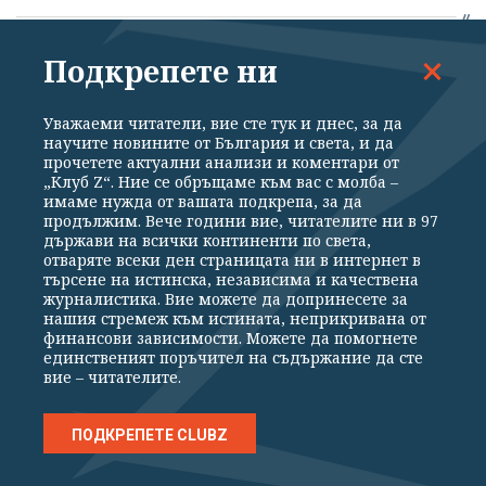
Ангел Кунчев за реформата на РЗИ: Не
Подкрепете ни
разбирам смисъла ѝ
Уважаеми читатели, вие сте тук и днес, за да
07.08.2026
научите новините от България и света, и да
прочетете актуални анализи и коментари от
„Клуб Z“. Ние се обръщаме към вас с молба –
"Страхът от промяната не е излекувал
имаме нужда от вашата подкрепа, за да
нито един пациент." Здравната
продължим. Вече години вие, читателите ни в 97
държави на всички континенти по света,
министърка реагира на критиките към
отваряте всеки ден страницата ни в интернет в
плана ѝ
търсене на истинска, независима и качествена
журналистика. Вие можете да допринесете за
07.08.2026
нашия стремеж към истината, неприкривана от
финансови зависимости. Можете да помогнете
единственият поръчител на съдържание да сте
вие – читателите.
София конкретизира заема от 367 млн.
евро: 345 нови превозни средства и
ПОДКРЕПЕТЕ CLUBZ
ремонти на 20 булеварда
07.08.2026