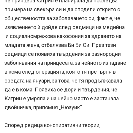
че принцеса Катрин е планирала да последва
примера на свекъра си и да сподели открито с
обществеността за заболяването си, факт е, че
изявлението ѝ дойде след седмици на медийна
и социалномрежова какофония за здравето на
младата жена, отбелязва Би Би Си. През тези
седмици се появиха твърдения за разнородни
заболявания на принцесата, за нейното изпадане
в кома след операцията, която тя претърпя в
средата на януари, за това, че тя продължавала
да е в кома. Появиха се дори и твърдения, че
Катрин е умряла и на нейно място е застанала
двойничка, припомня „Нюзуик“.
Според редица конспиративни теории,