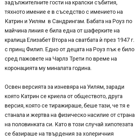
задължителните гости на кралски събития,
тяхното имение е в съседство с имението на
Катрин и Уилям в Сандрингам. Бабата на Роуз по
майчина линия е била една от шаферките на
кралица Елизабет Втора на сватбата ѝ през 1947 г.
с принц Филип. Едно от децата на Роуз пък е било
сред пажовете на Чарлз Трети по време на
коронацията му миналата година.
Освен версията за изневяра на Уилям, заради
която Катрин се криела от обществото, друга
версия, която се тиражираше, беше тази, че тя е
станала и жертва на физическо насилие от страна
на половинката си. Като в този случай хипотезата
се базираше на твърдения за холеричния