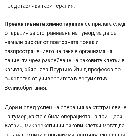
представлява тази терапия.
Превантивната химиотерапия
се прилага след
операция за отстраняване на тумор, за да се
намали рискът от повторната поява и
разпространението на рака в организма на
пациента чрез разсейване на раковите клетки в
кръвта, обяснява Лоурънс Йънг, професор по
онкология от университета в Уоруик във
Великобритания.
Дори и след успешна операция за отстраняване
на тумор, както е била операцията на принцеса
Катрин, микроскопични ракови клетки могат да
останат скрити в организма, допълва експертът.