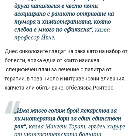
друга патология е често пъти
асоциирано с ранното откриване на
тумора и химиотерапията, която
следва е много по-ефикасна“,
казва
професор Йънг.
Днес онколозите гледат на рака като на набор от
болести, всяка една от които изисква
специфичен план за лечение с палитра от
терапии, в това число и интравенозни вливания,
хапчета или облъчване, отбелязва Ройтерс.
„Има много голям брой лекарства за
химиотерапия дори за един единствен
рак“,
казва Мангеш Торат, гръден хирург
от университетската болница