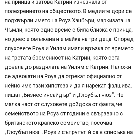
на принца и затова Катрин изчезнала от
полезрението на обществото. В медиите дори се
подхвърли името на Роуз Ханбъри, маркизата на
Чъмли, която едно време е била близка с принца,
но днес е омъжена и е майка на три деца. Според
слуховете Роуз и Уилям имали връзка от времето
на третата бременност на Катрин, която сега
довела до раздялата на Уилям с Катрин. Наложи
се адвокати на Роуз да отрекат официално от
нейно име тази хипотеза и да я нарекат фалшива,
пишат „Бизнес инсайдър“ и „Глоубъл нюз“. Не
малка част от слуховете дойдоха от факта, че
семейството на Роуз от години е свързвано с
британското кралско семейство, посочва
„Глоубъл нюз“. Роуз и съпругът ѝ са в списъка на