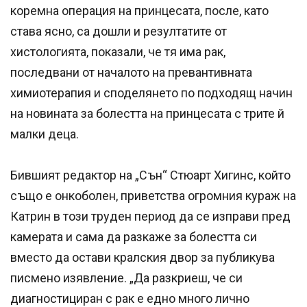
коремна операция на принцесата, после, като
става ясно, са дошли и резултатите от
хистологията, показали, че тя има рак,
последвани от началото на превантивната
химиотерапия и споделянето по подходящ начин
на новината за болестта на принцесата с трите й
малки деца.
Бившият редактор на „Сън“ Стюарт Хигинс, който
също е онкоболен, приветства огромния кураж на
Катрин в този труден период да се изправи пред
камерата и сама да разкаже за болестта си
вместо да остави кралския двор за публикува
писмено изявление. „Да разкриеш, че си
диагностициран с рак е едно много лично