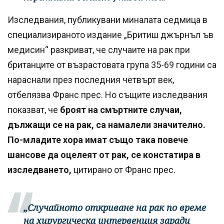
Изследвания, публикувани миналата седмица в
специализираното издание „Бритиш джърнъл ъв
медисин“ разкриват, че случаите на рак при
британците от възрастовата група 35-69 години са
нараснали през последния четвърт век,
отбелязва Франс прес. Но същите изследвания
показват, че
броят на смъртните случаи,
дължащи се на рак, са намалели значително.
По-младите хора имат също така повече
шансове да оцелеят от рак, се констатира в
изследването,
цитирано от Франс прес.
„Случайното откриване на рак по време
на хирургическа интервенция заради