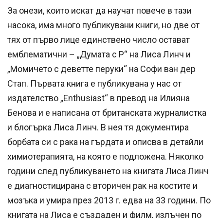
За онези, които искат да научат повече в тази
насока, има много публикувани книги, но две от
тях от първо лице единствено число остават
емблематични – „Думата с Р“ на Лиса Линч и
„Момичето с деветте перуки“ на Софи ван дер
Стап. Първата книга е публикувана у нас от
издателство „Enthusiast“ в превод на Илияна
Бенова и е написана от британската журналистка
и блогърка Лиса Линч. В нея тя документира
борбата си с рака на гърдата и описва в детайли
химиотерапията, на която е подложена. Няколко
години след публикуването на книгата Лиса Линч
е диагностицирана с вторичен рак на костите и
мозъка и умира през 2013 г. едва на 33 години. По
книгата на Лиса е създаден и филм, излъчен по