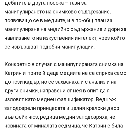
дебатите в друга посока – тази за
манипулирането на снимково съдържание,
появяващо се в медиите, и в по-общ план за
манипулиране на медийно съдържание и дори за
навлизането на изкуствения интелект, чрез който
се извършват подобни манипулации.
Конкретно в случая с манипулираната снимка на
Катрин и трите й деца медиите не се спряха само
до този кадър, но се захванаха и с анализ и на
други снимки, направени от нея в опит да я
изловят като медиен фалшификатор. Веднъж
заподозрели принцесата и целия кралски двор
във фейк нюз, редица медии заподозряха, че
новината от миналата седмица, че Катрин е била