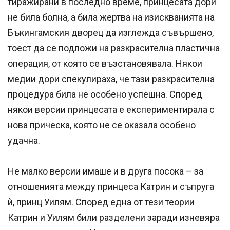
тиражирани в последно време, принцесата дори
не била болна, а била жертва на изискванията на
Бъкингамския дворец да изглежда съвършено,
тоест да се подложи на разкрасителна пластична
операция, от която се възстановявала. Някои
медии дори спекулираха, че тази разкрасителна
процедура била не особено успешна. Според
някои версии принцесата е експериментирала с
нова прическа, която не се оказала особено
удачна.
Не малко версии имаше и в друга посока – за
отношенията между принцеса Катрин и съпруга
ѝ, принц Уилям. Според една от тези теории
Катрин и Уилям били разделени заради изневяра