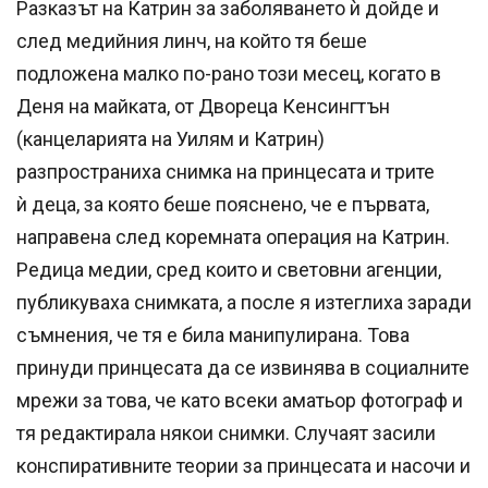
Разказът на Катрин за заболяването ѝ дойде и
след медийния линч, на който тя беше
подложена малко по-рано този месец, когато в
Деня на майката, от Двореца Кенсингтън
(канцеларията на Уилям и Катрин)
разпространиха снимка на принцесата и трите
ѝ деца, за която беше пояснено, че е първата,
направена след коремната операция на Катрин.
Редица медии, сред които и световни агенции,
публикуваха снимката, а после я изтеглиха заради
съмнения, че тя е била манипулирана. Това
принуди принцесата да се извинява в социалните
мрежи за това, че като всеки аматьор фотограф и
тя редактирала някои снимки. Случаят засили
конспиративните теории за принцесата и насочи и