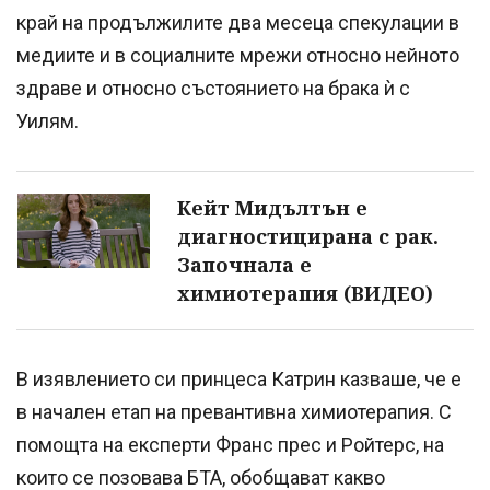
край на продължилите два месеца спекулации в
медиите и в социалните мрежи относно нейното
здраве и относно състоянието на брака ѝ с
Уилям.
Кейт Мидълтън е
диагностицирана с рак.
Започнала е
химиотерапия (ВИДЕО)
В изявлението си принцеса Катрин казваше, че е
в начален етап на превантивна химиотерапия. С
помощта на експерти Франс прес и Ройтерс, на
които се позовава БТА, обобщават какво