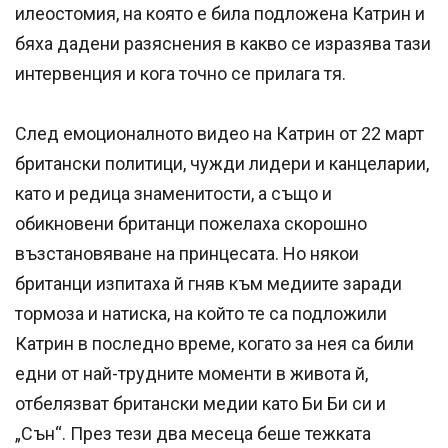
илеостомия, на която е била подложена Катрин и
бяха дадени разяснения в какво се изразява тази
интервенция и кога точно се прилага тя.
След емоционалното видео на Катрин от 22 март
британски политици, чужди лидери и канцеларии,
като и редица знаменитости, а също и
обикновени британци пожелаха скорошно
възстановяване на принцесата. Но някои
британци изпитаха й гняв към медиите заради
тормоза и натиска, на който те са подложили
Катрин в последно време, когато за нея са били
едни от най-трудните моменти в живота й,
отбелязват британски медии като Би Би си и
„Сън“. През тези два месеца беше тежката