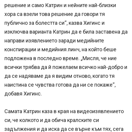
решение и само Катрин и нейните най-близки
хора са взели това решение да говори тя
публично за болестта си“, казва Хигинс и
изключва варианта Катрин да е била заставена да
направи изявлението заради медийните
конспирации и медийния линч, на който беше
подложена в последно време. „Мисля, че ние
всички трябва да й пожелаем всичко най-добро и
да се надяваме да я видим отново, когато тя
наистина се чувства готова да ни се покаже“,
добавя Хигинс.
Самата Катрин каза в края на видеоизявлението
си, че колкото и да обича кралските си
задължения и да иска да се върне към тях, сега