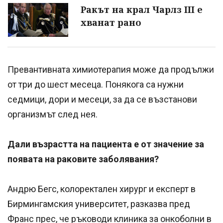
Ракът на крал Чарлз III е
хванат рано
Превантивната химиотерапия може да продължи
от три до шест месеца. Понякога са нужни
седмици, дори и месеци, за да се възстанови
организмът след нея.
Дали възрастта на пациента е от значение за
появата на раковите заболявания?
Андрю Бегс, колоректален хирург и експерт в
Бирмингамския университет, разказва пред
Франс прес, че ръководи клиника за онкоболни в