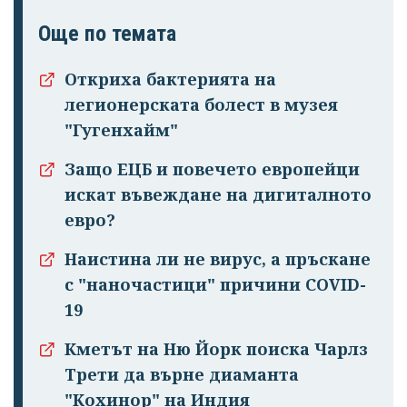
Още по темата
Откриха бактерията на
легионерската болест в музея
"Гугенхайм"
Защо ЕЦБ и повечето европейци
искат въвеждане на дигиталното
евро?
Наистина ли не вирус, а пръскане
с "наночастици" причини COVID-
19
Кметът на Ню Йорк поиска Чарлз
Трети да върне диаманта
"Кохинор" на Индия