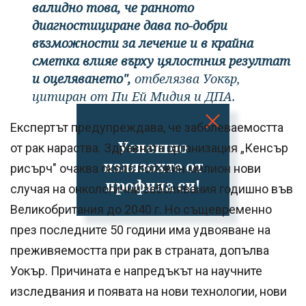
валидно това, че ранното
диагностициране дава по-добри
възможности за лечение и в крайна
сметка влияе върху цялостния резултат
и оцеляването",
отбелязва Уокър,
цитиран от Пи Ей Мидия и ДПА.
Експертът предупреждава, че заболеваемостта
Успешно
от рак нараства. Здравната организация „Кенсър
излязохте от
рисърч" очаква около половин милион нови
профила си!
случая на онкологични заболявания годишно във
Великобритания до 2040 г. Но същевременно
през последните 50 години има удвояване на
преживяемостта при рак в страната, допълва
Уокър. Причината е напредъкът на научните
изследвания и появата на нови технологии, нови