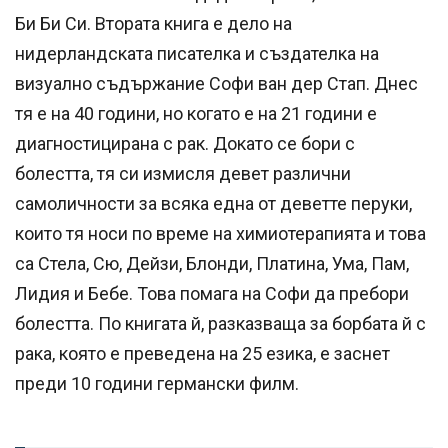
Би Би Си. Втората книга е дело на
нидерландската писателка и създателка на
визуално съдържание Софи ван дер Стап. Днес
тя е на 40 години, но когато е на 21 години е
диагностицирана с рак. Докато се бори с
болестта, тя си измисля девет различни
самоличности за всяка една от деветте перуки,
които тя носи по време на химиотерапията и това
са Стела, Сю, Дейзи, Блонди, Платина, Ума, Пам,
Лидия и Бебе. Това помага на Софи да пребори
болестта. По книгата й, разказваща за борбата й с
рака, която е преведена на 25 езика, е заснет
преди 10 години германски филм.