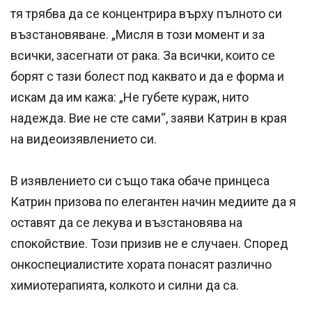
тя трябва да се концентрира върху пълното си
възстановяване. „Мисля в този момент и за
всички, засегнати от рака. За всички, които се
борят с тази болест под каквато и да е форма и
искам да им кажа: „Не губете кураж, нито
надежда. Вие не сте сами“, заяви Катрин в края
на видеоизявлението си.
В изявлението си също така обаче принцеса
Катрин призова по елегантен начин медиите да я
оставят да се лекува и възстановява на
спокойствие. Този призив не е случаен. Според
онкоспециалистите хората понасят различно
химиотерапията, колкото и силни да са.