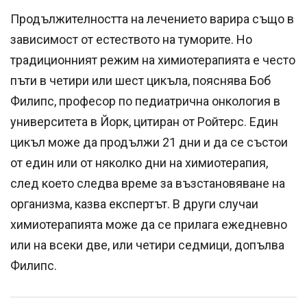
Продължителността на лечението варира също в
зависимост от естеството на туморите. Но
традиционният режим на химиотерапията е често
пъти в четири или шест цикъла, пояснява Боб
Филипс, професор по педиатрична онкология в
университета в Йорк, цитиран от Ройтерс. Един
цикъл може да продължи 21 дни и да се състои
от един или от няколко дни на химиотерапия,
след което следва време за възстановяване на
организма, казва експертът. В други случаи
химиотерапията може да се прилага ежедневно
или на всеки две, или четири седмици, допълва
Филипс.