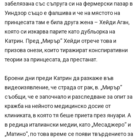
забелязана със съпруга си на фермерски пазар в
Уиндзор също е фалшива и че на мястото на
принцесата там е била друга жена – Хейди Аган,
която си изкарва парите като дубльорка на
Катрин. Пред „Мирър“ Хейди отрече това и
призова онези, които тиражират конспиративни
теории за принцесата, да престанат.
Броени дни преди Катрин да разкаже във
видеоизявление, че страда от рак, в. „Мирър“
съобщи, че е започнало и разследване за опит за
кражба на нейното медицинско досие от
клиниката, в която тя беше приета през януари. А
в редица италиански медии, като „Месаджеро“ и
„Матино“, по това време се появи твърдението за