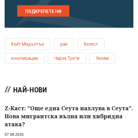
ПОДКРЕПЕТЕ НИ
Кейт Мидълтън
рак
болест
конспирации
Чарлз Трети
Уилям
НАЙ-НОВИ
Z-Каст: "Още една Сеута нахлува в Сеута".
Нова мигрантска вълна или хибридна
атака?
07.08.2026