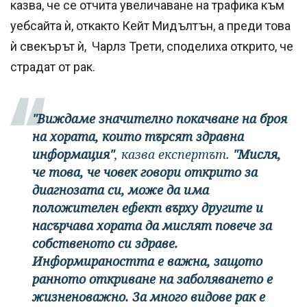
казва, че се отчита увеличаване на трафика към
уебсайта ѝ, откакто Кейт Мидълтън, а преди това
ѝ свекърът ѝ, Чарлз Трети, споделиха открито, че
страдат от рак.
"Виждаме значително покачване на броя
на хората, които търсят здравна
информация"
, казва експертът.
"Мисля,
че това, че човек говори открито за
диагнозата си, може да има
положителен ефект върху другите и
насърчава хората да мислят повече за
собственото си здраве.
Информираността е важна, защото
ранното откриване на заболяването е
жизненоважно. За много видове рак е