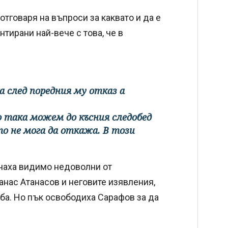
отговаря на въпроси за каквато и да е
нтирани най-вече с това, че в
ка след поредния му отказ а
 така можем до късния следобед
то не мога да откажа. В този
анаха видимо недоволни от
танас Атанасов и неговите изявления,
уба. Но пък освободиха Сарафов за да