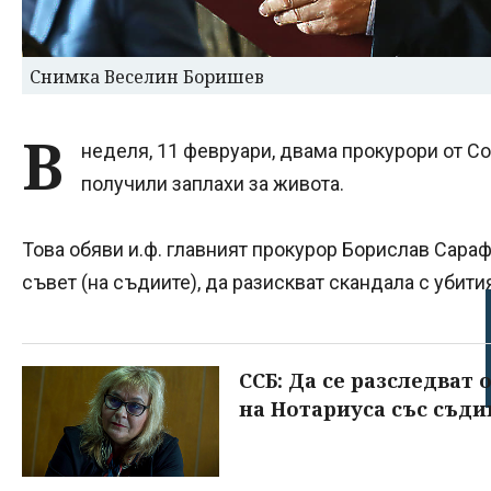
Снимка Веселин Боришев
В
неделя, 11 февруари, двама прокурори от С
получили заплахи за живота.
Това обяви и.ф. главният прокурор Борислав Сараф
съвет (на съдиите), да разискват скандала с убит
ССБ: Да се разследват
на Нотариуса със съди