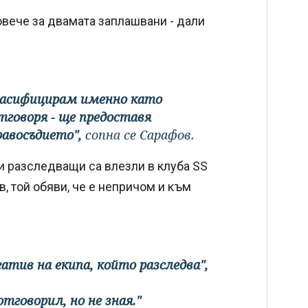
овече за двамата заплашвани - дали
ласифицирам именно като
тговоря - ще предоставя
авосъдието",
сопна се Сарафов.
 и разследващи са влезли в клуба SS
, той обяви, че е непричом и към
атив на екипа, който разследва",
отговорил, но не зная."