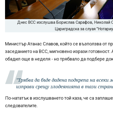
Днес ВСС изслушва Борислав Сарафов, Николай С
Цариградска за слуая "Нотариу
Министър Атанас Славов, който се възползва от 
заседанието на ВСС, мигновено изрази готовност. 
обадил още в неделя - но трябвало да подбере до
"Трябва да бъде дадена подкрепа на всеки
изправи срещу злодеянията в тази страна
По-нататък в изслушването той каза, че са заплаш
следователите.