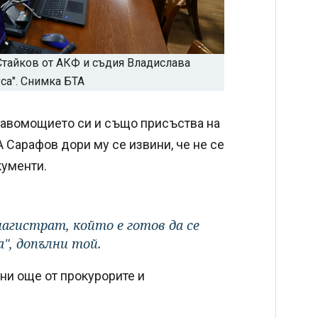
тайков от АКФ и съдия Владислава
са". Снимка БТА
правомощието си и също присъства на
А Сарафов дори му се извини, че не се
кументи.
 магистрат, който е готов да се
", допълни той.
ени още от прокурорите и