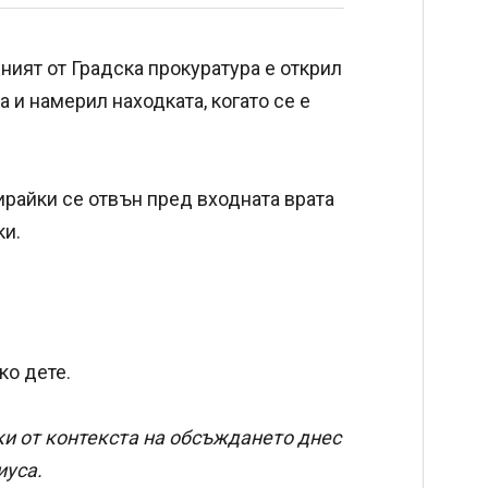
ният от Градска прокуратура е открил
а и намерил находката, когато се е
ирайки се отвън пред входната врата
ки.
ко дете.
ки от контекста на обсъждането днес
иуса.