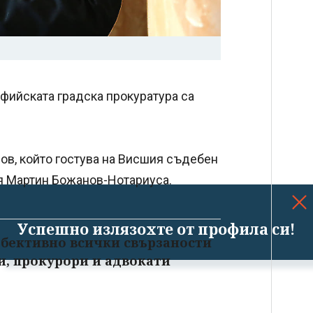
офийската градска прокуратура са
ов, който гостува на Висшия съдебен
ия Мартин Божанов-Нотариуса.
Успешно излязохте от профила си!
 обективно всички свързаности
и, прокурори и адвокати