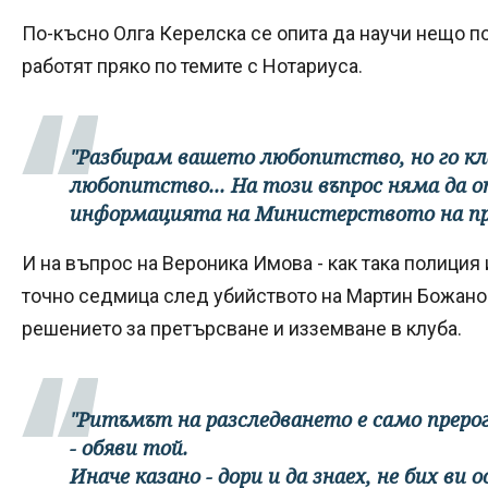
По-късно Олга Керелска се опита да научи нещо п
работят пряко по темите с Нотариуса.
"Разбирам вашето любопитство, но го к
любопитство... На този въпрос няма да о
информацията на Министерството на пр
И на въпрос на Вероника Имова - как така полиция
точно седмица след убийството на Мартин Божанов
решението за претърсване и изземване в клуба.
"Ритъмът на разследването е само прерог
- обяви той.
Иначе казано - дори и да знаех, не бих ви о