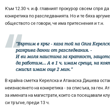
Към 12.30 ч. и.ф. главният прокурор свсем спря да 
конкретика по разследванията. Но и те бяха аргуме
обществото се говори, че има притеснения и т.н.
"Въртим в кръг - каза той на Олга Керелс
разкрива данни от разследвания. -
И ви моля наистина за краткост, защото
да работим… А в 1 ч. имам среща, на коя
смисъл имам още 2 мин."
В крайна сметка Керелска и Атанаска Дишева ост
неизнасянето на конкретика - за списъка, за ген. А
за имената на магистрати, които са посещавали кл
си тръгне, преди 13 ч.