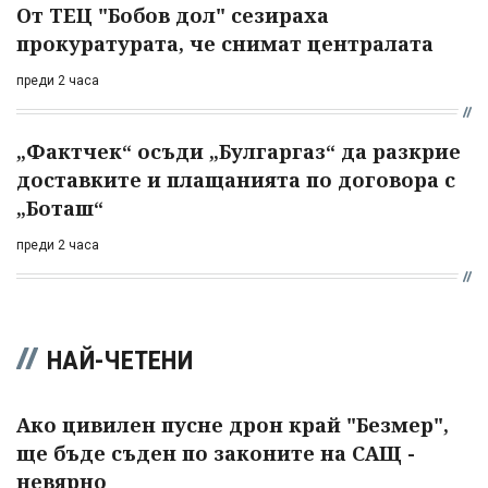
От ТЕЦ "Бобов дол" сезираха
прокуратурата, че снимат централата
преди 2 часа
„Фактчек“ осъди „Булгаргаз“ да разкрие
доставките и плащанията по договора с
„Боташ“
преди 2 часа
НАЙ-ЧЕТЕНИ
Ако цивилен пусне дрон край "Безмер",
ще бъде съден по законите на САЩ -
невярно