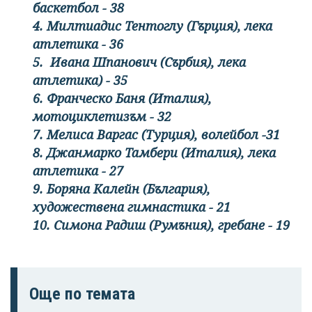
баскетбол - 38
4. Милтиадис Тентоглу (Гърция), лека
атлетика - 36
5. Ивана Шпанович (Сърбия), лека
атлетика) - 35
6. Франческо Баня (Италия),
мотоциклетизъм - 32
7. Мелиса Варгас (Турция), волейбол -31
8. Джанмарко Тамбери (Италия), лека
атлетика - 27
9. Боряна Калейн (България),
художествена гимнастика - 21
10. Симона Радиш (Румъния), гребане - 19
Още по темата