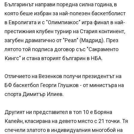
Българинът направи поредна силна година, в
която беше избран за най-полезен баскетболист
в Евролигата и с "Олимпиакос" игра финал в най-
престижния клубен турнир на Стария континент,
загубен драматично от "Реал" (Мадрид). През
лятото той подписа договор със "Сакраменто
Кингс" и стана вторият българин в НБА.
Отличието на Везенков получи президентът на
БФ баскетбол Георги Глушков - от министъра на
спорта Димитър Илиев.
Другият ни представител в топ 10 е Боряна
Калейн, класирана на девето място с 21 точки. Тя
спечели златото в индивидуалния многобой на