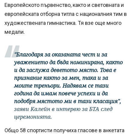
Европейското първенство, както и световната и
европейската отборна титла с националния тим в
художествената гимнастика. Тя взе още много
медали.
"Благодаря за оказаната чест и за
уважението да бъда номинирана, както
и да заслужа деветото място. Това е
признание както за мен, така и за
моите треньори. Надявам се тази
година да имам повече успехи и да
подобря мястото ми в тази класация",
заяви Калейн в интервю за БТА след
церемонията.
Общо 58 спортисти получиха гласове в анкетата