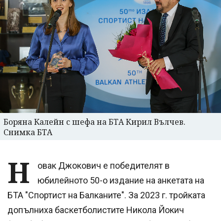
Боряна Калейн с шефа на БТА Кирил Вълчев.
Снимка БТА
Н
овак Джокович е победителят в
юбилейното 50-о издание на анкетата на
БТА "Спортист на Балканите". За 2023 г. тройката
допълниха баскетболистите Никола Йокич