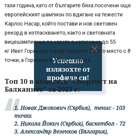
тази година, като от българите бяха посочени още
европейският шампион по вдигане на тежести
Карлос Насар, който постави и нов световен
рекорд в изтласкването, както и световната
вицешампионка по карате в категория до 55
кг Ивет Горанова. Насар раздели 25-ото място с 8
Успешно
точки, а Горанова е 49-а с 2 пункта.
излязохте от
профила си!
Топ 10 в анкетата" Спортист на
Балканите" за 2023 г:
1. Новак Джокович (Сърбия), тенис - 103
точки
2. Никола Йокич (Сърбия), баскетбол - 72
3. Александър Везенков (България),