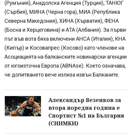
(Румъния), Анадолска Агенция (Турция), ТАНЮГ
(Сърбия), МИНА (Черна гора), МИА (Република
Северна Македония), ХИНА (Хърватия), ФЕНА
(Босна и Херцеговина) и АТА (Албания). За първи
път във вота бяха включени АНСА (Италия), КНА
(Кипър) и Косовапрес (Косово) като членове на
Асоциацията на балканските новинарски агенции
от югоизточна Европа (ABNAse). Което означава,
че допитването вече излиза извън Балканите.
Александър Везенков за
втора поредна година е
Спортист №1 на България
(СНИМКИ)