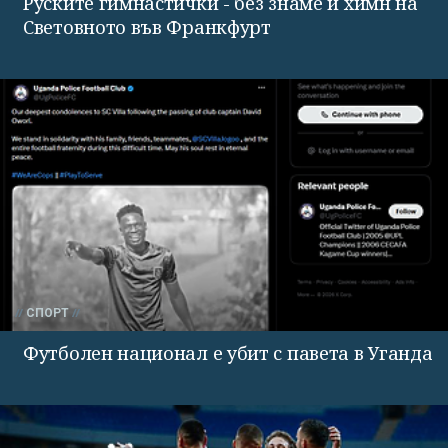
Руските гимнастички - без знаме и химн на
Световното във Франкфурт
СПОРТ
Футболен национал е убит с павета в Уганда