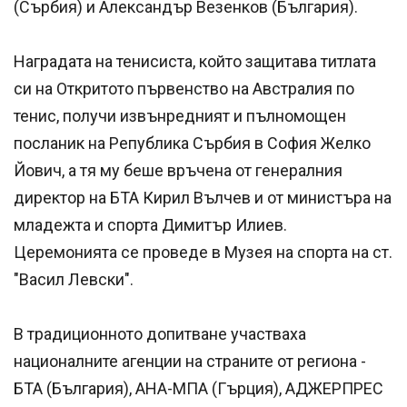
(Сърбия) и Александър Везенков (България).
Наградата на тенисиста, който защитава титлата
си на Откритото първенство на Австралия по
тенис, получи извънредният и пълномощен
посланик на Република Сърбия в София Желко
Йович, а тя му беше връчена от генералния
директор на БТА Кирил Вълчев и от министъра на
младежта и спорта Димитър Илиев.
Церемонията се проведе в Музея на спорта на ст.
"Васил Левски".
В традиционното допитване участваха
националните агенции на страните от региона -
БТА (България), АНА-МПА (Гърция), АДЖЕРПРЕС