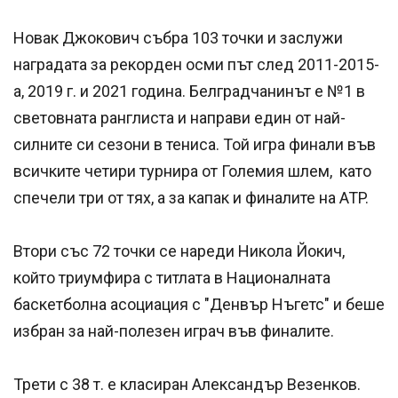
Новак Джокович събра 103 точки и заслужи
наградата за рекорден осми път след 2011-2015-
а, 2019 г. и 2021 година. Белградчанинът е №1 в
световната ранглиста и направи един от най-
силните си сезони в тениса. Той игра финали във
всичките четири турнира от Големия шлем, като
спечели три от тях, а за капак и финалите на ATP.
Втори със 72 точки се нареди Никола Йокич,
който триумфира с титлата в Националната
баскетболна асоциация с "Денвър Нъгетс" и беше
избран за най-полезен играч във финалите.
Трети с 38 т. е класиран Александър Везенков.