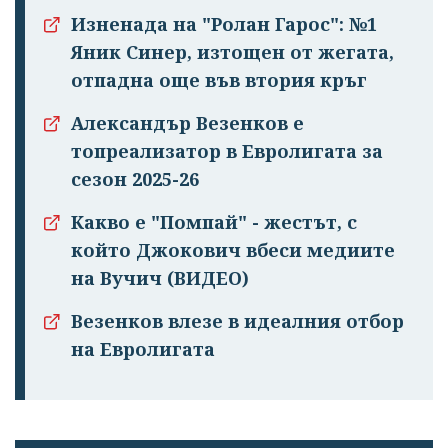
Изненада на "Ролан Гарос": №1
Яник Синер, изтощен от жегата,
отпадна още във втория кръг
Александър Везенков е
топреализатор в Евролигата за
сезон 2025-26
Какво е "Помпай" - жестът, с
който Джокович вбеси медиите
на Вучич (ВИДЕО)
Везенков влезе в идеалния отбор
на Евролигата