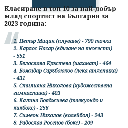
Класиране в топ 10 за най-добър
млад спортист на България за
2023 година:
1. Петър Мицин (плуване) - 790 точки
2. Карлос Насар (вдигане на тежести)
- 551
3. Белослава Кръстева (шахмат) - 464
4. Божидар Саръбоюков (лека атлетика)
- 431
5. Стилияна Николова (художествена
гимнастика) - 403
6. Калина Бояджиева (таекуондо и
кикбокс) - 256
7. Симеон Николов (волейбол) - 243
8. Радослав Росенов (бокс) - 209