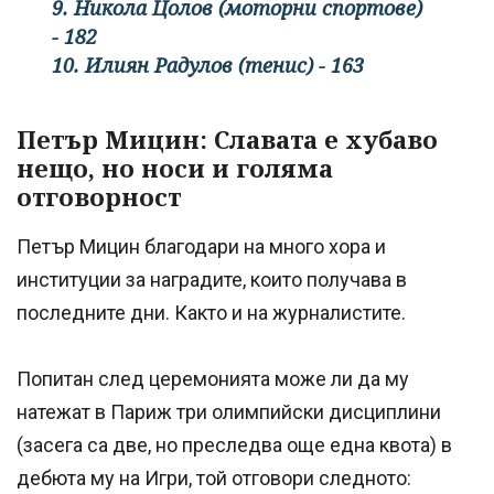
9. Никола Цолов (моторни спортове)
- 182
10. Илиян Радулов (тенис) - 163
Петър Мицин: Славата е хубаво
нещо, но носи и голяма
отговорност
Петър Мицин благодари на много хора и
институции за наградите, които получава в
последните дни. Както и на журналистите.
Попитан след церемонията може ли да му
натежат в Париж три олимпийски дисциплини
(засега са две, но преследва още една квота) в
дебюта му на Игри, той отговори следното: