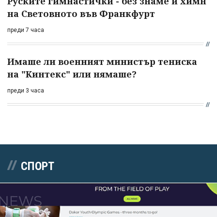
Руските гимнастички - без знаме и химн
на Световното във Франкфурт
преди 7 часа
Имаше ли военният министър тениска
на "Кинтекс" или нямаше?
преди 3 часа
СПОРТ