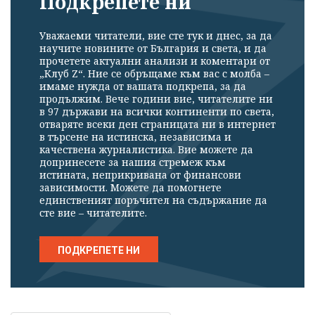
Подкрепете ни
Уважаеми читатели, вие сте тук и днес, за да
научите новините от България и света, и да
прочетете актуални анализи и коментари от
„Клуб Z“. Ние се обръщаме към вас с молба –
имаме нужда от вашата подкрепа, за да
продължим. Вече години вие, читателите ни
в 97 държави на всички континенти по света,
отваряте всеки ден страницата ни в интернет
в търсене на истинска, независима и
качествена журналистика. Вие можете да
допринесете за нашия стремеж към
истината, неприкривана от финансови
зависимости. Можете да помогнете
единственият поръчител на съдържание да
сте вие – читателите.
ПОДКРЕПЕТЕ НИ