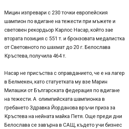
Мицин изпревари с 230 точки европейския
шампион по вдигане на тежести при мъжете и
световен рекордьор Карлос Насар, който зае
втората позиция с 551 т. и бронзовата медалистка
от Световното по шахмат до 20 г. Белослава
Кръстева, получила 464 т.
Насар не присъства с оправданието, че е на лагер
в Белмекен, като статуетката му взе Марин
Милашки от Българската федерация по вдигане
на тежести. А олимпийската шампионка в
гребането Здравка Йорданова връчи приза за
Кръстева на нейната майка Петя. Още преди дни
Белослава се завърна в САЩ, където учи бизнес