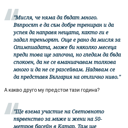
"Мисля, че няма да бъдат много.
Въпросът е да съм добре трениран и да
успея да направя нещата, както ги е
задал треньорът. Още е рано да мисля за
Олимпиадата, може би няколко месеца
преди това ще започна, но гледам да бъда
спокоен, да не се вманиачавам толкова
много и да не се разсейвам. Надявам се
да представя България на отлично ниво."
А какво друго му предстои тази година?
"Ще взема участие на Световното
първенство за мъже и жени на 50-
метров басейн в Катар. Там ще