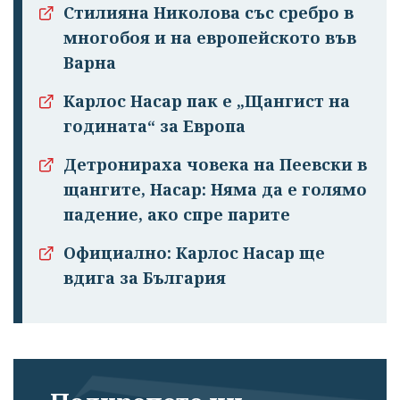
Стилияна Николова със сребро в
многобоя и на европейското във
Варна
Карлос Насар пак е „Щангист на
годината“ за Европа
Детронираха човека на Пеевски в
щангите, Насар: Няма да е голямо
падение, ако спре парите
Официално: Карлос Насар ще
вдига за България