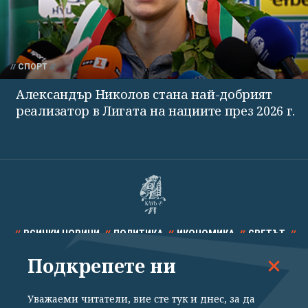
СПОРТ
Александър Николов стана най-добрият
реализатор в Лигата на нациите през 2026 г.
ВСИЧКИ НОВИНИ
ПОЛИТИКА
ИКОНОМИКА
СВЕТЪТ
Подкрепете ни
СПОРТ
КУЛТУРА
ТЕХНОЛОГИИ
КАЛЕЙДОСКОП
МНЕНИЯ
Уважаеми читатели, вие сте тук и днес, за да