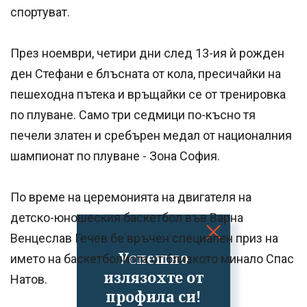
спортуват.
През ноември, четири дни след 13-ия ѝ рожден
ден Стефани е блъсната от кола, пресичайки на
пешеходна пътека и връщайки се от тренировка
по плуване. Само три седмици по-късно тя
печели златен и сребърен медал от националния
шампионат по плуване - Зона София.
По време на церемонията на двигателя на
детско-юношеския баскетбол във Варна
Венцеслав Гечев бе връчен специален приз на
Успешно
името на баскетболиста от близкото минало Спас
излязохте от
Натов.
профила си!