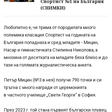
Спортист №1 на България
(СНИМКИ)
Любопитно е, че трима от породилата много
полемика класация Спортист на годината на
България попаднаха и сред младите - Мицин,
Насар и гимнастичката Стилияна Николова, а
мнозина от десетката на младите бяха близо и до
тази на голямата журналистическа анкета.
Петър Мицин (№3 в нея) получи 790 точки и си
тръгна с много награди от церемонията
в частното училище „Свети Георги“ в София.
През 2023 г. той стана първият български плувец