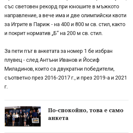
със световен рекорд при юношите в мъжкото
направление, а вече има и две олимпийски квоти
за Игрите в Париж - на 400 и 800 м св. стил, както
и покрит норматив „Б“ на 200 м св. стил.
За пети път в анкетата за номер 1 бе избран
плувец - след Антъни Иванов и Йосиф
Миладинов, които са двукратни победители,
съответно през 2016-2017 г., и през 2019-а и 2021
г.
По-спокойно, това е само
анкета