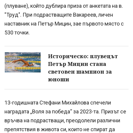
(плуване), който дублира приза от анкетата на в.
"Труд". При подрастващите Вакареев, личен
наставник на Петър Мицин, зае първото място с
530 точки.
Историческо: плувецът
Петър Мицин стана
световен шампион за
юноши
13-годишната Стефани Михайлова спечели
наградата „Воля за победа“ за 2023-та. Призът се
връчва на подрастващи, преодолели различни
препятствия в живота си, които не спират да