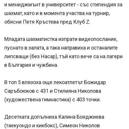
и мениджмънт в университет - със стипендия за
шахмат, като и в момента участва на турнир,
обясни Петя Кръстева пред Клуб Z.
Младата шахматистка изпрати видеопослание,
пуснато в залата, а така направиха и останалите
липсващи (без Насар), тъй като вече са на лагери
в България и чужбина.
В топ 5 влязоха още лекоатлетът Божидар
Саръбоюков с 431 и Стилияна Николова
(художествена гимнастика) с 403 точки.
Десетката допълниха Калина Бояджиева
(таекуондо и кикбокс), Симеон Николов