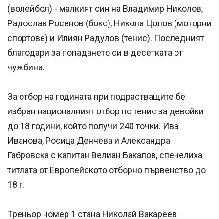
(волейбол) - малкият син на Владимир Николов,
Радослав Росенов (бокс), Никола Цолов (моторни
спортове) и Илиян Радулов (тенис). Последният
благодари за попадането си в десетката от
чужбина.
За отбор на годината при подрастващите бе
избран националният отбор по тенис за девойки
до 18 години, който получи 240 точки. Ива
Иванова, Росица Денчева и Александра
Габровска с капитан Велиан Бакалов, спечелиха
титлата от Европейското отборно първенство до
18 г.
Треньор номер 1 стана Николай Вакареев