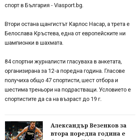
спорт в България - Viasport.bg.
Втори остана щангистът Карлос Насар, а трета е
Белослава Кръстева, една от европейските ни
шампионки в шахмата.
84 спортни журналисти гласуваха в анкетата,
организирана за 12-а поредна година. Гласове
получиха общо 47 спортисти, шест отбора и
шестима треньори на подрастващи. Условието е
спортистите да са на възраст до 19 г.
Александър Везенков за
втора поредна година е