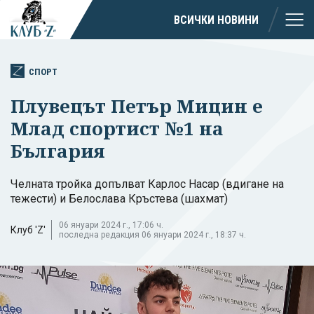
ВСИЧКИ НОВИНИ
СПОРТ
Плувецът Петър Мицин е
Млад спортист №1 на
България
Челната тройка допълват Карлос Насар (вдигане на
тежести) и Белослава Кръстева (шахмат)
06 януари 2024 г., 17:06 ч.
Клуб 'Z'
последна редакция 06 януари 2024 г., 18:37 ч.