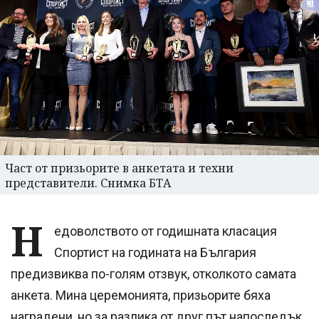
Част от призьорите в анкетата и техни
представители. Снимка БТА
Н
едоволството от годишната класация
Спортист на годината на България
предизвиква по-голям отзвук, отколкото самата
анкета. Мина церемонията, призьорите бяха
наградени, но за разлика от друг път напоследък,