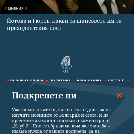
МНЕНИЯ
Йотова и Гюров: какви са шансовете им за
президентския пост
ВСИЧКИ НОВИНИ
ПОЛИТИКА
ИКОНОМИКА
СВЕТЪТ
Подкрепете ни
СПОРТ
КУЛТУРА
ТЕХНОЛОГИИ
КАЛЕЙДОСКОП
МНЕНИЯ
Уважаеми читатели, вие сте тук и днес, за да
научите новините от България и света, и да
прочетете актуални анализи и коментари от
„Клуб Z“. Ние се обръщаме към вас с молба –
имаме нужда от вашата подкрепа, за да