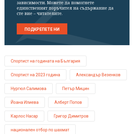
зависимости. Можете да помогнете
единственият поръчител на съдържание да
сте вие – читателите.
ПОДКРЕПЕТЕ НИ
Спортист на годината на България
Спортист на 2023 година
Александър Везенков
Нургюл Салимова
Петър Мицин
Йоана Илиева
Алберт Попов
Карлос Насар
Григор Димитров
национален отбор по шахмат