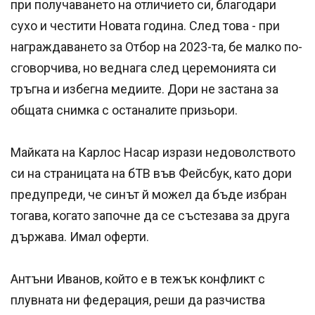
при получаването на отличието си, благодари
сухо и честити Новата година. След това - при
награждаването за Отбор на 2023-та, бе малко по-
сговорчива, но веднага след церемонията си
тръгна и избегна медиите. Дори не застана за
общата снимка с останалите призьори.
Майката на Карлос Насар изрази недоволството
си на страницата на бТВ във Фейсбук, като дори
предупреди, че синът й можел да бъде избран
тогава, когато започне да се състезава за друга
държава. Имал оферти.
Антъни Иванов, който е в тежък конфликт с
плувната ни федерация, реши да разчиства