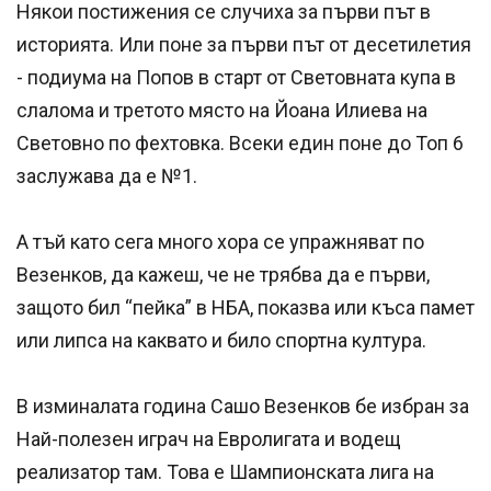
Някои постижения се случиха за първи път в
историята. Или поне за първи път от десетилетия
- подиума на Попов в старт от Световната купа в
слалома и третото място на Йоана Илиева на
Световно по фехтовка. Всеки един поне до Топ 6
заслужава да е №1.
А тъй като сега много хора се упражняват по
Везенков, да кажеш, че не трябва да е първи,
защото бил “пейка” в НБА, показва или къса памет
или липса на каквато и било спортна култура.
В изминалата година Сашо Везенков бе избран за
Най-полезен играч на Евролигата и водещ
реализатор там. Това е Шампионската лига на