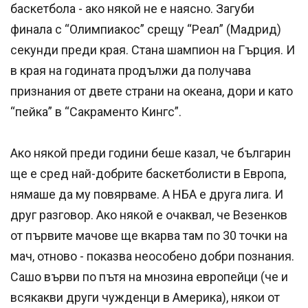
баскетбола - ако някой не е наясно. Загуби
финала с “Олимпиакос” срещу “Реал” (Мадрид)
секунди преди края. Стана шампион на Гърция. И
в края на годината продължи да получава
признания от двете страни на океана, дори и като
“пейка” в “Сакраменто Кингс”.
Ако някой преди години беше казал, че българин
ще е сред най-добрите баскетболисти в Европа,
нямаше да му повярваме. А НБА е друга лига. И
друг разговор. Ако някой е очаквал, че Везенков
от първите мачове ще вкарва там по 30 точки на
мач, отново - показва неособено добри познания.
Сашо върви по пътя на мнозина европейци (че и
всякакви други чужденци в Америка), някои от