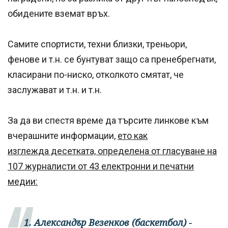
обидените вземат връх.
Самите спортисти, техни близки, треньори,
фенове и т.н. се бунтуват защо са пренебрегнати,
класирани по-ниско, отколкото смятат, че
заслужават и т.н. и т.н.
За да ви спестя време да търсите линкове към
вчерашните информации,
ето как
изглежда десетката, определена от гласуване на
107 журналисти от 43 електронни и печатни
медии:
1. Александър Везенков (баскетбол) -