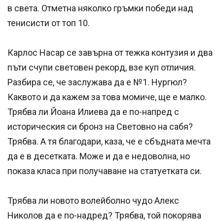
в света. Отметна няколко гръмки победи над
тенисисти от топ 10.
Карлос Насар се завърна от тежка контузия и два
пъти счупи световен рекорд, взе куп отличия.
Разбира се, че заслужава да е №1. Нургюл?
Каквото и да кажем за това момиче, ще е малко.
Трябва ли Йоана Илиева да е по-напред с
историческия си бронз на Световно на сабя?
Трябва. А тя благодари, каза, че е сбъдната мечта
да е в десетката. Може и да е недоволна, но
показа класа при получаване на статуетката си.
Трябва ли новото волейболно чудо Алекс
Николов да е по-надред? Трябва, той покорява