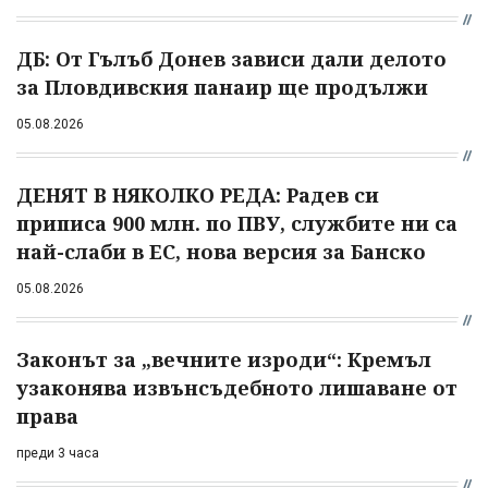
ДБ: От Гълъб Донев зависи дали делото
за Пловдивския панаир ще продължи
05.08.2026
ДЕНЯТ В НЯКОЛКО РЕДА: Радев си
приписа 900 млн. по ПВУ, службите ни са
най-слаби в ЕС, нова версия за Банско
05.08.2026
Законът за „вечните изроди“: Кремъл
узаконява извънсъдебното лишаване от
права
преди 3 часа