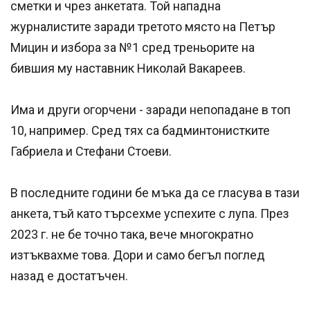
сметки и чрез анкетата. Той нападна
журналистите заради третото място на Петър
Мицин и избора за №1 сред треньорите на
бившия му наставник Николай Вакареев.
Има и други огорчени - заради непопадане в топ
10, например. Сред тях са бадминтонистките
Габриела и Стефани Стоеви.
В последните години бе мъка да се гласува в тази
анкета, тъй като търсехме успехите с лупа. През
2023 г. не бе точно така, вече многократно
изтъквахме това. Дори и само бегъл поглед
назад е достатъчен.