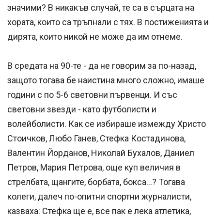
значими? В никакъв случай, те са в сърцата на
хората, които са тръпнали с тях. В постиженията и
дирята, които никой не може да им отнеме.
В средата на 90-те - да не говорим за по-назад,
защото тогава бе наистина много сложно, имаше
години с по 5-6 световни първенци. И със
световни звезди - като футболисти и
волейболисти. Как се избираше измежду Христо
Стоичков, Любо Ганев, Стефка Костадинова,
Валентин Йорданов, Николай Бухалов, Даниел
Петров, Мария Петрова, още куп величия в
стрелбата, щангите, борбата, бокса...? Тогава
колеги, далеч по-опитни спортни журналисти,
казваха: Стефка ще е, все пак е лека атлетика,