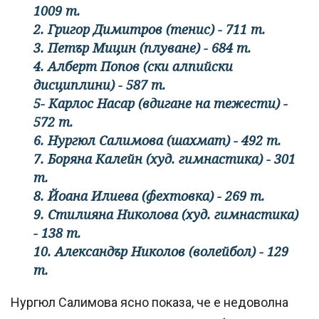
1009 т.
2. Григор Димитров (тенис) - 711 т.
3. Петър Мицин (плуване) - 684 т.
4. Алберт Попов (ски алпийски
дисциплини) - 587 т.
5- Карлос Насар (вдигане на тежести) -
572 т.
6. Нургюл Салимова (шахмат) - 492 т.
7. Боряна Калейн (худ. гимнастика) - 301
т.
8. Йоана Илиева (фехтовка) - 269 т.
9. Стилияна Николова (худ. гимнастика)
- 138 т.
10. Александър Николов (волейбол) - 129
т.
Нургюл Салимова ясно показа, че е недоволна