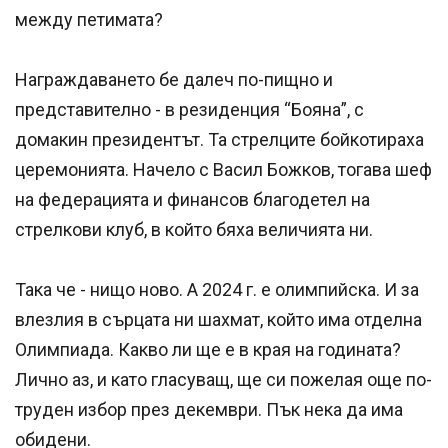
между петимата?
Награждаването бе далеч по-пищно и
представително - в резиденция “Бояна”, с
домакин президентът. Та стрелците бойкотираха
церемонията. Начело с Васил Божков, тогава шеф
на федерацията и финансов благодетел на
стрелкови клуб, в който бяха величията ни.
Така че - нищо ново. А 2024 г. е олимпийска. И за
влезлия в сърцата ни шахмат, който има отделна
Олимпиада. Какво ли ще е в края на годината?
Лично аз, и като гласуващ, ще си пожелая още по-
труден избор през декември. Пък нека да има
обидени.