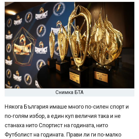
Успешно
излязохте от
профила си!
Снимка БТА
Някога България имаше много по-силен спорт и
по-голям избор, а един куп величия така и не
станаха нито Спортист на годината, нито
Футболист на годината. Прави ли ги по-малко