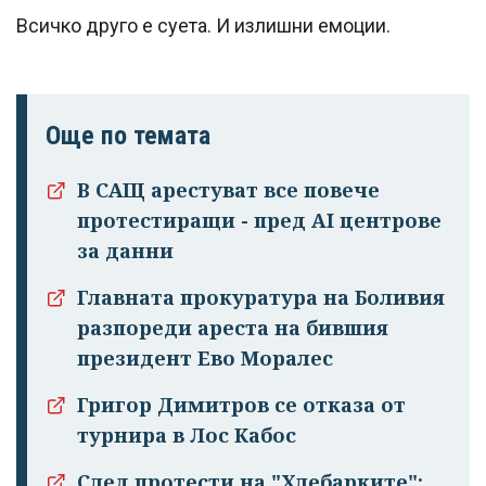
Всичко друго е суета. И излишни емоции.
Още по темата
В САЩ арестуват все повече
протестиращи - пред AI центрове
за данни
Главната прокуратура на Боливия
разпореди ареста на бившия
президент Ево Моралес
Григор Димитров се отказа от
турнира в Лос Кабос
След протести на "Хлебарките":