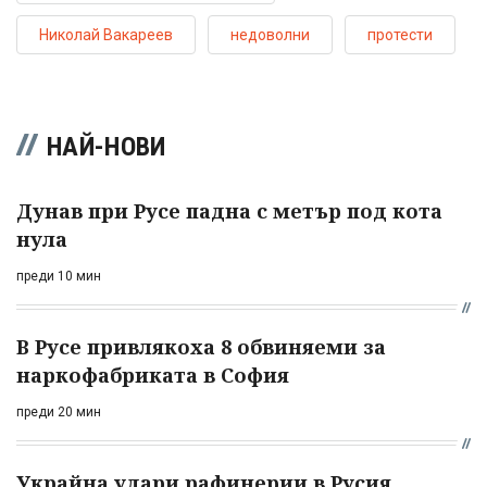
Николай Вакареев
недоволни
протести
НАЙ-НОВИ
Дунав при Русе падна с метър под кота
нула
преди 10 мин
В Русе привлякоха 8 обвиняеми за
наркофабриката в София
преди 20 мин
Украйна удари рафинерии в Русия,