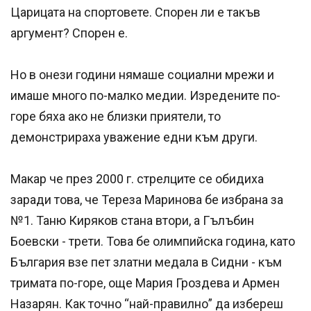
Царицата на спортовете. Спорен ли е такъв
аргумент? Спорен е.
Но в онези години нямаше социални мрежи и
имаше много по-малко медии. Изредените по-
горе бяха ако не близки приятели, то
демонстрираха уважение едни към други.
Макар че през 2000 г. стрелците се обидиха
заради това, че Тереза Маринова бе избрана за
№1. Таню Киряков стана втори, а Гълъбин
Боевски - трети. Това бе олимпийска година, като
България взе пет златни медала в Сидни - към
тримата по-горе, още Мария Гроздева и Армен
Назарян. Как точно “най-правилно” да избереш