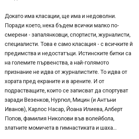
Докато има класации, ще има и недоволни.
Поради което, нека бъдем всички малко по-
смерени - запалянковци, спортисти, журналисти,
специалисти. Това е само класация - с всичките й
предимства и недостатъци. Истинските битки са
на големите първенства, а най-голямото
признание не идва от журналистите. То идва от
хората пред екраните и в арените. И от
подрастващите, които се записват да спортуват
заради Везенков, Нургюл, Мицин (и Антъни
Иванов), Карлос Насар, Йоана Илиева, Алберт
Попов, фамилия Николови във волейбола,
златните момичета в гимнастиката и шаха…