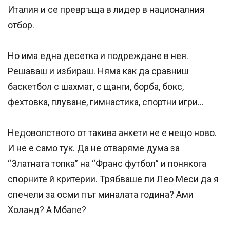
Италия и се превръща в лидер в националния
отбор.
Но има една десетка и подреждане в нея.
Решаваш и избираш. Няма как да сравниш
баскетбол с шахмат, с щанги, борба, бокс,
фехтовка, плуване, гимнастика, спортни игри…
Недоволството от такива анкети не е нещо ново.
И не е само тук. Да не отваряме дума за
“Златната топка” на “Франс футбол” и понякога
спорните й критерии. Трябваше ли Лео Меси да я
спечели за осми път миналата година? Ами
Холанд? А Мбапе?