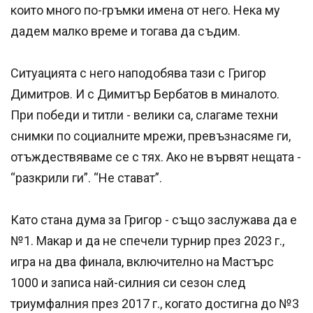
които много по-гръмки имена от него. Нека му
дадем малко време и тогава да съдим.
Ситуацията с него наподобява тази с Григор
Димитров. И с Димитър Бербатов в миналото.
При победи и титли - велики са, слагаме техни
снимки по социалните мрежи, превъзнасяме ги,
отъждествяваме се с тях. Ако не вървят нещата -
“разкрили ги”. “Не стават”.
Като стана дума за Григор - също заслужава да е
№1. Макар и да не спечели турнир през 2023 г.,
игра на два финала, включително на Мастърс
1000 и записа най-силния си сезон след
триумфалния през 2017 г., когато достигна до №3