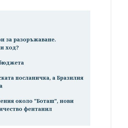
ри за разоръжаване.
и ход?
 бюджета
ската посланичка, а Бразилия
а
ения около "Боташ", нови
личество фентанил