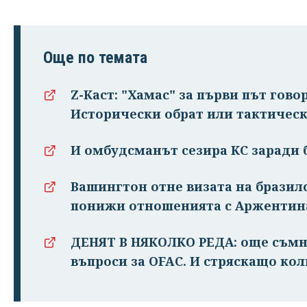
Още по темата
Z-Каст: "Хамас" за първи път гово
Исторически обрат или тактическ
И омбудсманът сезира КС заради
Вашингтон отне визата на бразил
понижи отношенията с Аржентин
ДЕНЯТ В НЯКОЛКО РЕДА: още съмн
въпроси за OFAC. И стряскащо ко