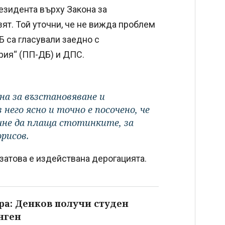
резидента върху Закона за
азят. Той уточни, че не вижда проблем
Б са гласували заедно с
ия“ (ПП-ДБ) и ДПС.
на за възстановяване и
 него ясно и точно е посочено, че
очне да плаща стотинките, за
орисов.
 затова е издействана дерогацията.
ра: Денков получи студен
нген