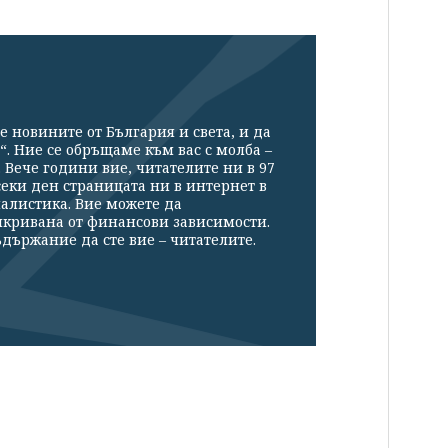
е новините от България и света, и да
“. Ние се обръщаме към вас с молба –
Вече години вие, читателите ни в 97
секи ден страницата ни в интернет в
налистика. Вие можете да
икривана от финансови зависимости.
държание да сте вие – читателите.