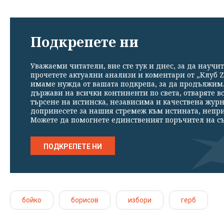
Подкрепете ни
Уважаеми читатели, вие сте тук и днес, за да научит
прочетете актуални анализи и коментари от „Клуб Z
имаме нужда от вашата подкрепа, за да продължим. 
държави на всички континенти по света, отваряте в
търсене на истинска, независима и качествена жур
допринесете за нашия стремеж към истината, непр
Можете да помогнете единственият поръчител на съ
ПОДКРЕПЕТЕ НИ
бойко
борисов
избори
герб