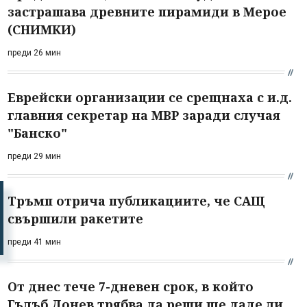
застрашава древните пирамиди в Мерое
(СНИМКИ)
преди 26 мин
Еврейски организации се срещнаха с и.д.
главния секретар на МВР заради случая
"Банско"
преди 29 мин
Тръмп отрича публикациите, че САЩ
свършили ракетите
преди 41 мин
От днес тече 7-дневен срок, в който
Гълъб Донев трябва да реши ще даде ли