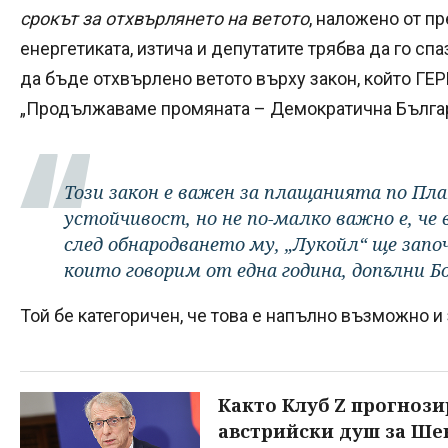
срокът за отхвърлянето на ветото
, наложено от п
енергетиката, изтича и депутатите трябва да го сп
да бъде отхвърлено ветото върху закон, който ГЕР
„Продължаваме промяната – Демократична Българ
Този закон е важен за плащанията по Пла
устойчивост, но не по-малко важно е, че в
след обнародването му, „Лукойл“ ще зап
които говорим от една година, допълни Б
Той бе категоричен, че това е напълно възможно и
Както Клуб Z прогнози
австрийски душ за Ше