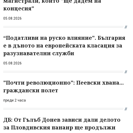
магистрали, които "ще дадем на
концесия"
05.08.2026
“Податливи на руско влияние". България
е в дъното на европейската класация за
разузнавателни служби
05.08.2026
"Почти революционно": Пеевски хвана...
граждански полет
преди 2 часа
ДБ: От Гълъб Донев зависи дали делото
за Пловдивския панаир ще продължи