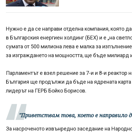
Нужно е да се направи отделна компания, която да
в Българския енергиен холдинг (БЕХ) и е „на светл
сумата от 500 милиона лева е малка за изпълнение
за изграждането на мощността, ще бъде милиард и
Парламентът е взел решение за 7-и и 8-и реактор н
България ще продължи да бъде на ядрената карта н
лидерът на ГЕРБ Бойко Борисов.
"Приветствам това, което е направило д
За насроченото извънредно заседание на Народно