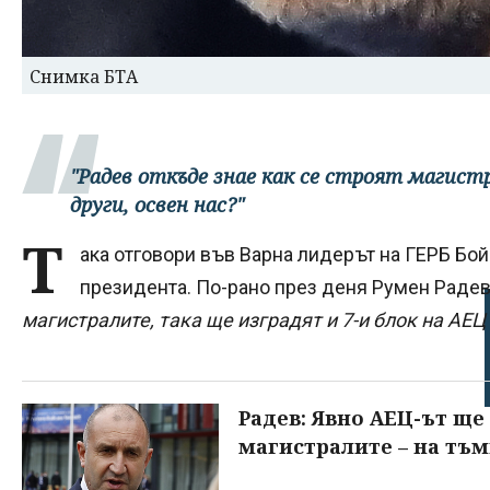
Снимка БТА
"Радев откъде знае как се строят магист
други, освен нас?"
Т
ака отговори във Варна лидерът на ГЕРБ Бо
президента. По-рано през деня Румен Радев
магистралите, така ще изградят и 7-и блок на АЕЦ
Радев: Явно АЕЦ-ът ще
магистралите – на тъм