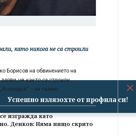
рали, като никога не са строили
йко Борисов на обвинението на
 заяви, че
както са строили
 „Козлодуй” – на тъмно
.
Успешно излязохте от профила си!
 се изгражда като
но. Денков: Няма нищо скрито