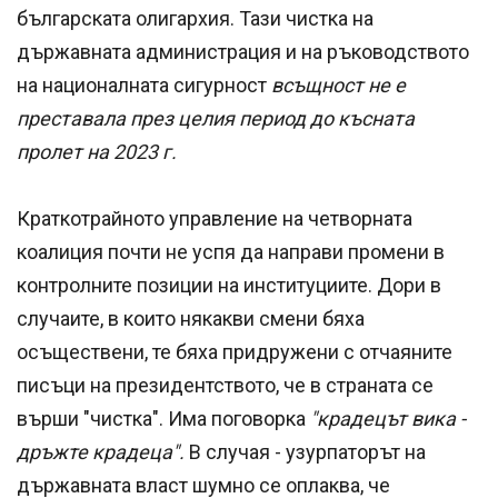
българската олигархия. Тази чистка на
държавната администрация и на ръководството
на националната сигурност
всъщност не е
преставала през целия период до късната
пролет на 2023 г.
Краткотрайното управление на четворната
коалиция почти не успя да направи промени в
контролните позиции на институциите. Дори в
случаите, в които някакви смени бяха
осъществени, те бяха придружени с отчаяните
писъци на президентството, че в страната се
върши "чистка". Има поговорка
"крадецът вика -
дръжте крадеца".
В случая - узурпаторът на
държавната власт шумно се оплаква, че