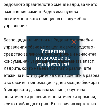
редовното правителство сменя кадри, за чието
назначение самият Радев има нулева
легитимност като принципал на служебно
управление.
Безпощадните чистки на Радевите служебни
управления обаче не са цел, а само средство -
Успешно
средство за лакома, безконтролна и ненаситна
излязохте от
консумация - узурпация на държавната власт.
профила си!
Кадрите, които Радев наслага по различните
етажи на институциите - в съгласие или в разрез
със своите пълномощия - днес мощно блокират
българската държавна машина, осуетяват
политически решения и политически промени,
които трябва да върнат България на картата на