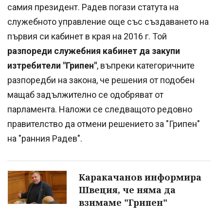
самия президент. Радев погази статута на
служебното управление още със създаването на
първия си кабинет в края на 2016 г. Той
разпореди служебния кабинет да закупи
изтребители "Грипен"
, въпреки категоричните
разпоредби на закона, че решения от подобен
мащаб задължително се одобряват от
парламента. Наложи се следващото редовно
правителство да отмени решението за "Грипен"
на "ранния Радев".
Каракачанов информира
Швеция, че няма да
взимаме "Грипен"