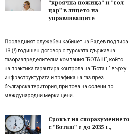
"кроячна ножица" и "гол
цар" в лицето на
управляващите
Последният служебен кабинет на Радев подписа
13 (!) годишен договор с турската държавна
газоразпределителна компания "БОТАШ", който
на практика гарантира контрола на "Боташ" върху
инфраструктурата и трафика на газ през
българска територия, при това на солени по
международни мерки цени.
Срокът на споразумението
с "Боташ" е до 2035 г.,