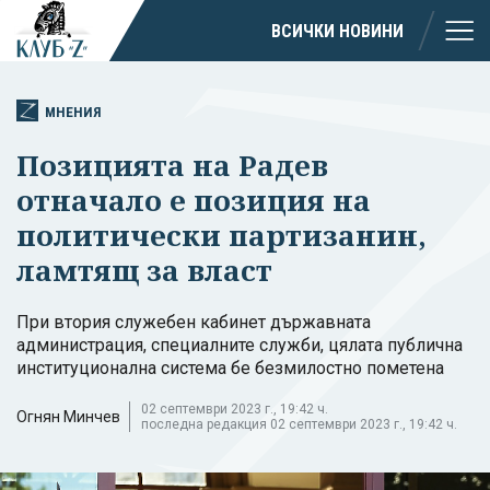
ВСИЧКИ НОВИНИ
МНЕНИЯ
Позицията на Радев
отначало е позиция на
политически партизанин,
ламтящ за власт
При втория служебен кабинет държавната
администрация, специалните служби, цялата публична
институционална система бе безмилостно пометена
02 септември 2023 г., 19:42 ч.
Огнян Минчев
последна редакция 02 септември 2023 г., 19:42 ч.