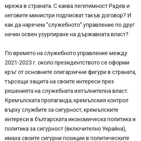
мрежа в страната. С каква легитимност Радев и
неговите министри подписват такъв договор? И
как да наречем "служебното" управление по друг
начин освен узурпиране на държавната власт?
По времето на служебното управление между
2021-2023 г. около президентството се оформи
кръг от основните олигархични фигури в страната,
търсещи защита на своите интереси през
решенията на служебната изпълнителна власт.
Кремълската пропаганда, кремълския контрол
върху службите за сигурност, кремълските
интереси в българската икономическа политика и
политика за сигурност (включително Украйна),
имаха своите сигурни позиции в политическите