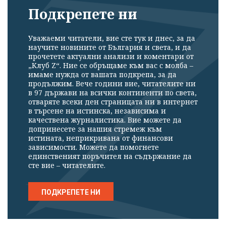
Подкрепете ни
Уважаеми читатели, вие сте тук и днес, за да
научите новините от България и света, и да
прочетете актуални анализи и коментари от
„Клуб Z“. Ние се обръщаме към вас с молба –
имаме нужда от вашата подкрепа, за да
продължим. Вече години вие, читателите ни
в 97 държави на всички континенти по света,
отваряте всеки ден страницата ни в интернет
в търсене на истинска, независима и
качествена журналистика. Вие можете да
допринесете за нашия стремеж към
истината, неприкривана от финансови
зависимости. Можете да помогнете
единственият поръчител на съдържание да
сте вие – читателите.
ПОДКРЕПЕТЕ НИ