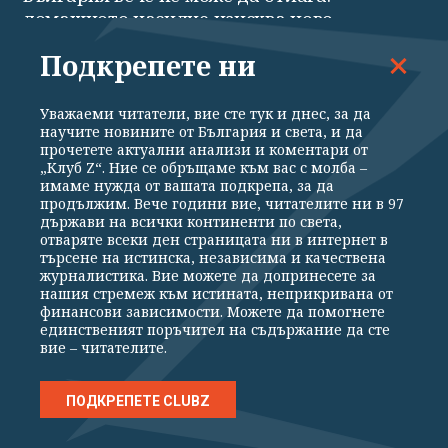
домашното насилие изисква ново
законодателно усилие
Подкрепете ни
Уважаеми читатели, вие сте тук и днес, за да
научите новините от България и света, и да
прочетете актуални анализи и коментари от
„Клуб Z“. Ние се обръщаме към вас с молба –
имаме нужда от вашата подкрепа, за да
продължим. Вече години вие, читателите ни в 97
държави на всички континенти по света,
ВСИЧКИ НОВИНИ
ПОЛИТИКА
ИКОНОМИКА
СВЕТЪТ
отваряте всеки ден страницата ни в интернет в
търсене на истинска, независима и качествена
СПОРТ
КУЛТУРА
ТЕХНОЛОГИИ
КАЛЕЙДОСКОП
журналистика. Вие можете да допринесете за
нашия стремеж към истината, неприкривана от
МНЕНИЯ
финансови зависимости. Можете да помогнете
единственият поръчител на съдържание да сте
вие – читателите.
ПОДКРЕПЕТЕ CLUBZ
Общи условия
Политика за поверителност
Реклама
Партньори
Контакти
За Клуб Z