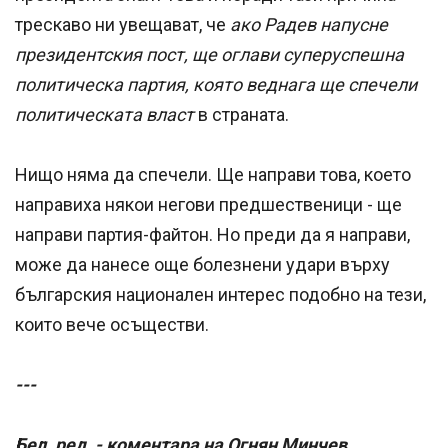
трескаво ни увещават, че
ако Радев напусне
президентския пост, ще оглави суперуспешна
политическа партия, която веднага ще спечели
политическата власт
в страната.
Нищо няма да спечели. Ще направи това, което
направиха някои негови предшественици - ще
направи партия-файтон. Но преди да я направи,
може да нанесе още болезнени удари върху
българския национален интерес подобно на тези,
които вече осъществи.
---
Бел. ред. - коментара на Огнян Минчев