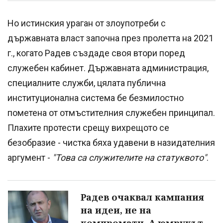
Но истинския ураган от злоупотреби с
държавната власт започна през пролетта на 2021
г., когато Радев създаде своя втори поред
служебен кабинет. Държавната администрация,
специалните служби, цялата публична
институционална система бе безмилостно
пометена от отмъстителния служебен принципал.
Плахите протести срещу вихрещото се
безобразие - чистка бяха удавени в назидателния
аргумент -
"Това са служителите на статуквото"
.
Радев очаквал кампания
на идеи, не на
компромати. А юмрукът