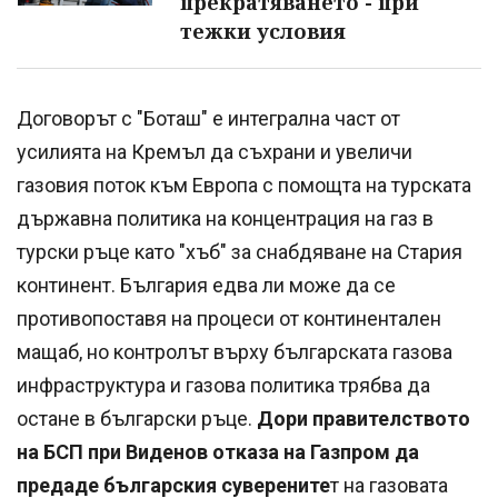
прекратяването - при
тежки условия
Договорът с "Боташ" е интегрална част от
усилията на Кремъл да съхрани и увеличи
газовия поток към Европа с помощта на турската
държавна политика на концентрация на газ в
турски ръце като "хъб" за снабдяване на Стария
континент. България едва ли може да се
противопоставя на процеси от континентален
мащаб, но контролът върху българската газова
инфраструктура и газова политика трябва да
остане в български ръце.
Дори правителството
на БСП при Виденов отказа на Газпром да
предаде българския суверените
т на газовата