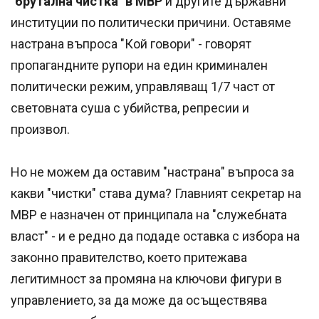
"брутална чистка" в МВР
и другите държавни
институции по политически причини. Оставяме
настрана въпроса "Кой говори" - говорят
пропагандните рупори на един криминален
политически режим, управляващ 1/7 част от
световната суша с убийства, репресии и
произвол.
Но не можем да оставим "настрана" въпроса за
какви "чистки" става дума? Главният секретар на
МВР е назначен от принципала на "служебната
власт" - и е редно да подаде оставка с избора на
законно правителство, което притежава
легитимност за промяна на ключови фигури в
управлението, за да може да осъществява