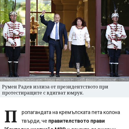
Румен Радев излиза от президентството при
протестиращите с вдигват юмрук.
П
ропагандата на кремълската пета колона
твърди, че
правителството прави