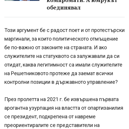
обединявал
Този аргумент бе с радост поет и от протестърски
маргинали, за които политическото отмъщение
бе по-важно от законите на страната. И ако
служителите на статуквото са залужавали да си
отидат, каква легитимност са имали служителите
на Решетниковото протеже да заемат всички
контролни позиции в държавното управление?
През пролетта на 2021 г. бе извършена първата
арогантна узурпация на властта от опартизанилия
се президент, подкрепена от навреме
преориентиралите се представители на