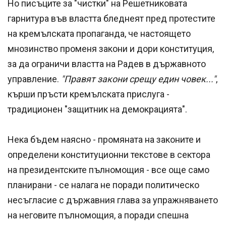
Но писъците за "чистки" на Решетниковата
гарнитура във властта бледнеят пред протестите
на кремълската пропаганда, че настоящето
мнозинство променя закони и дори конституция,
за да ограничи властта на Радев в държавното
управление.
"Правят закони срещу един човек..."
,
кърши пръсти кремълската прислуга -
традиционен "защитник на демокрацията".
Нека бъдем наясно - промяната на законите и
определени конституционни текстове в сектора
на президентските пълномощия - все още само
планирани - се налага не поради политическо
несъгласие с държавния глава за упражняването
на неговите пълномощия, а поради спешна