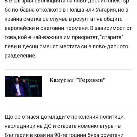
В България еволюцията на ляво-десния спектър
бе по-бавна отколкото в Полша или Унгария, но в
крайна сметка се случва в резултат на общите
европейски и световни промени. В зависимост от
това, кой е най-важния им приоритет, "старите"
леви и десни сменят местата си в ляво-дясното
разделение.
Казусът "Терзиев"
Що се отнася до младите поколения политици,
наследници на ДС и старата номенклатура - в
България в края на 90-те години бяха осуетени