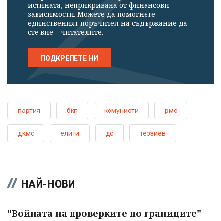
истината, неприкривана от финансови
зависимости. Можете да помогнете
единственият поръчител на съдържание да
сте вие – читателите.
ПОДКРЕПЕТЕ НИ
партия
бкп
комунисти
рмс
дкмс
елити
дс
терзиев
НАЙ-НОВИ
"Войната на проверките по границите"