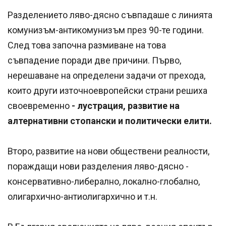
Разделението ляво-дясно съвпадаше с линията
комунизъм-антикомунизъм през 90-те години.
След това започна размиване на това
съвпадение поради две причини. Първо,
нерешаване на определени задачи от прехода,
които други източноевропейски страни решиха
своевременно
- лустрация, развитие на
алтернативни стопански и политически елити.
Второ, развитие на нови обществени реалности,
пораждащи нови разделения ляво-дясно -
консервативно-либерално, локално-глобално,
олигархично-антиолигархично и т.н.