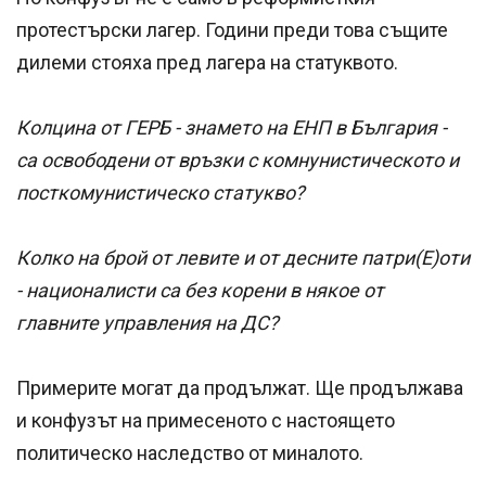
протестърски лагер. Години преди това същите
дилеми стояха пред лагера на статуквото.
Колцина от ГЕРБ - знамето на ЕНП в България -
са освободени от връзки с комнунистическото и
посткомунистическо статукво?
Колко на брой от левите и от десните патри(Е)оти
- националисти са без корени в някое от
главните управления на ДС?
Примерите могат да продължат. Ще продължава
и конфузът на примесеното с настоящето
политическо наследство от миналото.