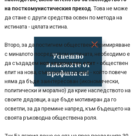
на посткомунистическия преход
. Това не може
да стане с други средства освен по метода на
истината - цялата истина.
Второ, за да постигнем обществено примиряване
с миналото посредством истината, необходимо е
Успешно
да създадем
нов национален елит -
обществен
излязохте от
профила си!
елит на нова, съвременна основа - който повече
няма да бъде заинтересован (икономически,
политически и морално) да крие наследството на
своите дядовци, а ще бъде мотивиран да го
осветли, за да премине напред, към бъдещето на
своята ръководна обществена роля.
Тук България лошо се спъна през последните 30