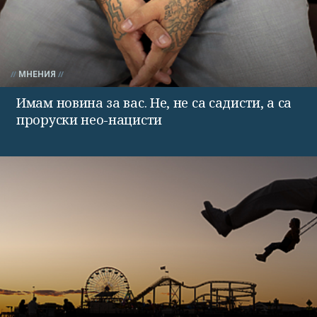
МНЕНИЯ
Имам новина за вас. Не, не са садисти, а са
проруски нео-нацисти