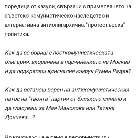
поредица от казуси, свързани с примесването на
съветско-комунистическо наследство и
алтернативна антиолигархична, "протестърска"
политика.
Как да се бориш с посткомунистическата
олигария, вкоренена в подчинението на Москва
и да подкрепяш вдигналия юмрук Румен Радев?
Как да останеш верен на антикомунистическия
патос на "твоята" партия от близкото минало и
да гласуваш за Мая Манолова или Татяна
Дончева...?
Но конфузът не е само в реформисткия -