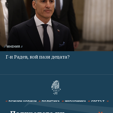
МНЕНИЯ
Г-н Радев, кой пази децата?
ВСИЧКИ НОВИНИ
ПОЛИТИКА
ИКОНОМИКА
СВЕТЪТ
СПОРТ
КУЛТУРА
ТЕХНОЛОГИИ
КАЛЕЙДОСКОП