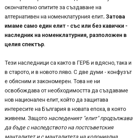
окончателно опитите за създаване на
алтернативен на номенклатурния елит
. Затова
имаме само един елит - със или без кавички -
наследник на номенклатурния, разположен в
целия спектър
.
Тези наследници са както в ГЕРБ и вдясно, така и
в старото, и в новото ляво. С две думи - конфузът
е обясним и закономерен. Това не ни
освобождава от необходимостта да създаваме
нов национален елит, който да защитава
интересите на България в новата епоха, в която
живеем. Защото
наследеният "елит" продължава
да бъде с наследството на постсъветския
манталитет и с манталитета на колониална