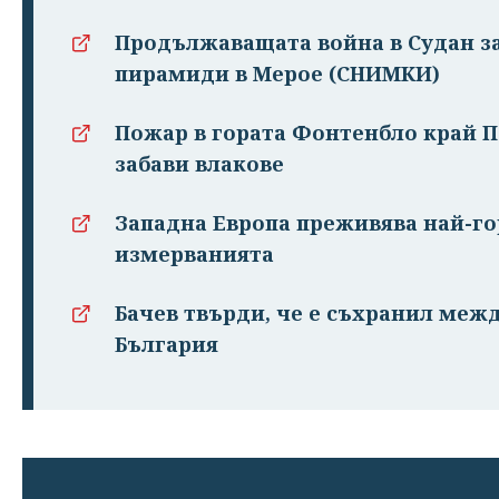
Продължаващата война в Судан з
пирамиди в Мерое (СНИМКИ)
Пожар в гората Фонтенбло край 
забави влакове
Западна Европа преживява най-го
измерванията
Бачев твърди, че е съхранил меж
България