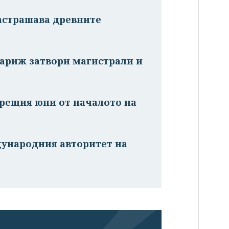
астрашава древните
Париж затвори магистрали и
рещия юни от началото на
дународния авторитет на