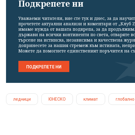
Подкрепете ни
Уважаеми читатели, вие сте тук и днес, за да научит
прочетете актуални анализи и коментари от „Клуб Z
имаме нужда от вашата подкрепа, за да продължим. 
държави на всички континенти по света, отваряте в
търсене на истинска, независима и качествена жур
допринесете за нашия стремеж към истината, непр
Можете да помогнете единственият поръчител на съ
ПОДКРЕПЕТЕ НИ
ледници
ЮНЕСКО
климат
глобално