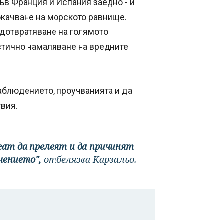
ъв Франция и Испания заедно - и
окачване на морското равнище.
едотвратяване на голямото
стично намаляване на вредните
блюдението, проучванията и да
твия.
гат да прелеят и да причинят
чението",
отбелязва Карвальо.