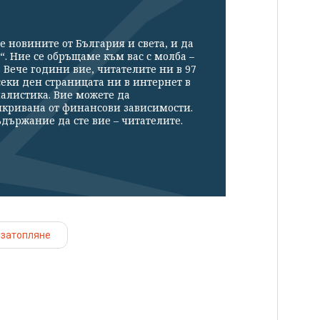
е новините от България и света, и да
“. Ние се обръщаме към вас с молба –
Вече години вие, читателите ни в 97
секи ден страницата ни в интернет в
налистика. Вие можете да
икривана от финансови зависимости.
държание да сте вие – читателите.
 затопляне