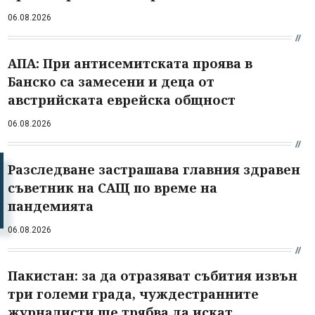
06.08.2026
АПА: При антисемитската проява в
Банско са замесени и деца от
австрийската еврейска общност
06.08.2026
Разследване застрашава главния здравен
съветник на САЩ по време на
пандемията
06.08.2026
Пакистан: за да отразяват събития извън
три големи града, чуждестранните
журналисти ще трябва да искат