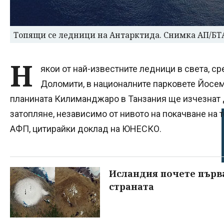
Топящи се ледници на Антарктида. Снимка АП/БТ
Н
якои от най-известните ледници в света, ср
Доломити, в националните парковете Йосем
планината Килиманджаро в Танзания ще изчезнат д
затопляне, независимо от нивото на покачване на 
АФП, цитирайки доклад на ЮНЕСКО.
Исландия почете първа
страната