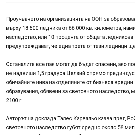
Проучването на организацията на ООН за образован
върху 18 600 ледника от 66 000 кв. километра, нам
наследство, или 10 процента от общата ледникова 
предупреждават, че една трета от тези ледници ще 
Останалите все пак могат да бъдат спасени, ако п
не надвиши 1,5 градуса Целзий спрямо прединдус
обичайните нива на отделяните от бизнеса вредни 
образувания, обявени за световното наследство, м
2100 г.
Авторът на доклада Талес Карвальо казва пред Рой
световното наследство губят средно около 58 мили