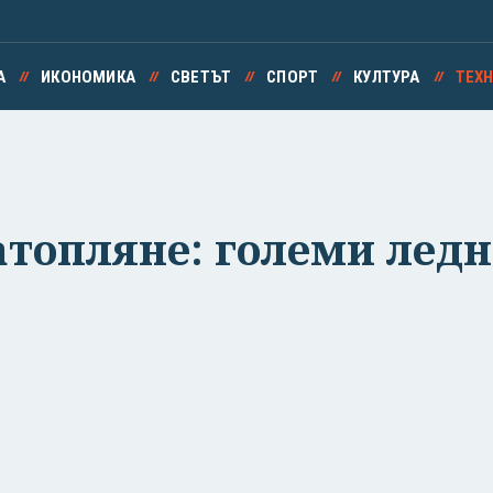
А
ИКОНОМИКА
СВЕТЪТ
СПОРТ
КУЛТУРА
ТЕХ
атопляне: големи лед