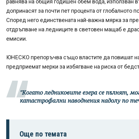
равнява на общия годишен обем вода, използван в
допринасят за почти пет процента от глобалното п
Според него единствената най-важна мярка за пр
отдръпване на ледниците в световен мащаб е дра
емисии.
ЮНЕСКО препоръчва също властите да повишат на
предприемат мерки за избягване на риска от бедс
"Когато ледниковите езера се пълнят, мо
катастрофални наводнения надолу по те
Още по темата