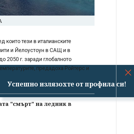
А
ед които тези в италианските
ити и Йелоустоун в САЩ и в
о 2050 г. заради глобалното
температурите, предадоха Ройтерс и
Успешно излязохте от профила си!
та "смърт" на ледник в