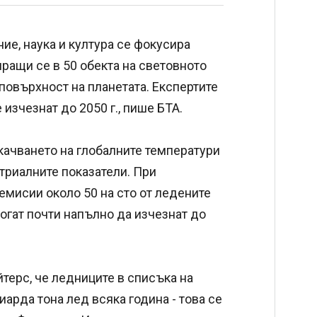
ие, наука и култура се фокусира
иращи се в 50 обекта на световното
повърхност на планетата. Експертите
изчезнат до 2050 г., пише БТА.
окачването на глобалните температури
триалните показатели. При
емисии около 50 на сто от ледените
огат почти напълно да изчезнат до
терс, че ледниците в списъка на
арда тона лед всяка година - това се