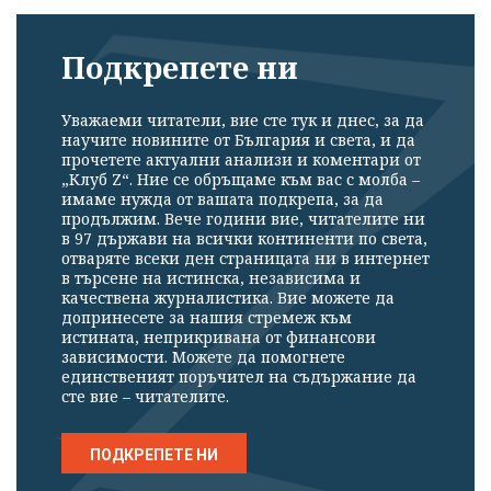
Подкрепете ни
Уважаеми читатели, вие сте тук и днес, за да
научите новините от България и света, и да
прочетете актуални анализи и коментари от
„Клуб Z“. Ние се обръщаме към вас с молба –
имаме нужда от вашата подкрепа, за да
продължим. Вече години вие, читателите ни
в 97 държави на всички континенти по света,
отваряте всеки ден страницата ни в интернет
в търсене на истинска, независима и
качествена журналистика. Вие можете да
допринесете за нашия стремеж към
истината, неприкривана от финансови
зависимости. Можете да помогнете
единственият поръчител на съдържание да
сте вие – читателите.
ПОДКРЕПЕТЕ НИ