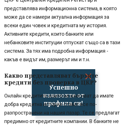
представлява информационна система, в която
може да се намери актуална информация за
всеки един човек и кредитната му история.
Активните кредити, които банките или
небанковите институции отпускат също са в тази
система. За тях има подробна информация -
какъв е видът им, размерът им и т.н.
Какво представляват бързите
кредити без проверка в ЦКР?
Успешно
излязохте от
Онлайн кредитите, които не изискват да имате
профила си!
добра кредитна история стават все по-
разпространени на нашия пазар. Те се предлагат
предимно от кредитните компании. В банките не