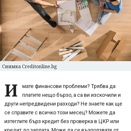
Снимка Creditonline.bg
И
мате финансови проблеми? Трябва да
платите нещо бързо, а са ви изскочили и
други непредвидени разходи? Не знаете как ще
се справите с всичко този месец? Можете да
изтеглите бърз кредит без проверка в ЦКР или
кредит до заплата. Може да се възползвате от