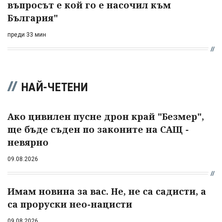
въпросът е кой го е насочил към
България"
преди 33 мин
НАЙ-ЧЕТЕНИ
Ако цивилен пусне дрон край "Безмер",
ще бъде съден по законите на САЩ -
невярно
09.08.2026
Имам новина за вас. Не, не са садисти, а
са проруски нео-нацисти
09.08.2026