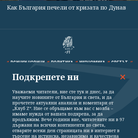
Как България печели от кризата по Дунав
ВСИЧКИ НОВИНИ
ПОЛИТИКА
ИКОНОМИКА
СВЕТЪТ
Подкрепете ни
СПОРТ
КУЛТУРА
ТЕХНОЛОГИИ
КАЛЕЙДОСКОП
МНЕНИЯ
Уважаеми читатели, вие сте тук и днес, за да
научите новините от България и света, и да
прочетете актуални анализи и коментари от
„Клуб Z“. Ние се обръщаме към вас с молба –
имаме нужда от вашата подкрепа, за да
продължим. Вече години вие, читателите ни в 97
Общи условия
Политика за поверителност
държави на всички континенти по света,
отваряте всеки ден страницата ни в интернет в
Реклама
Партньори
Контакти
За Клуб Z
търсене на истинска, независима и качествена