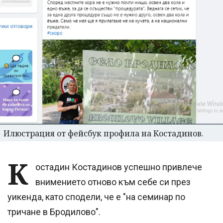
Илюстрация от фейсбук профила на Костадинов.
К
остадин Костадинов успешно привлече
внимението отново към себе си през
уикенда, като сподели, че е "на семинар по
тричане в Бродилово".