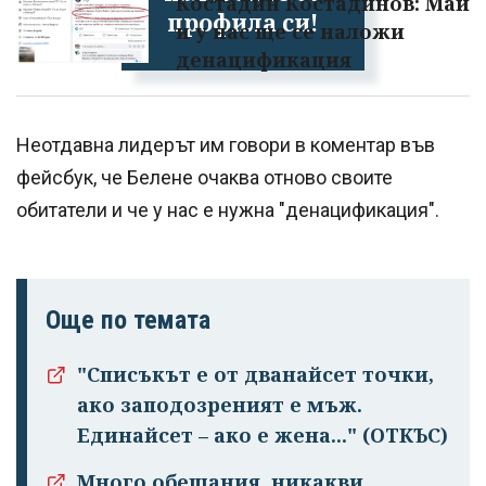
Костадин Костадинов: Май
профила си!
и у нас ще се наложи
денацификация
Неотдавна лидерът им говори в коментар във
фейсбук, че Белене очаква отново своите
обитатели и че у нас е нужна "денацификация".
Още по темата
"Списъкът е от дванайсет точки,
ако заподозреният е мъж.
Единайсет – ако е жена..." (ОТКЪС)
Много обещания, никакви