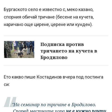
Бургаското село е известно с, меко казано,
спорния обичай тричане (бесене на кучета,
наричано още цирене, церене или кунден).
Подписка против
тричането на кучета в
Бродилово
Ето какво пише Костадинов вчера под постинга
си:
"На семинар по тричане в Бродилово.
Според местните хора
не е нужно почти