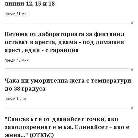
линии 12, 15 и 18
преди 31 мин
Петима от лабораторията за фентанил
остават в ареста, двама - под домашен
арест, един - с гаранция
преди 48 мин
Чака ни уморителна жега с температури
до 38 градуса
преди 1 час
"Списъкът е от дванайсет точки, ако
заподозреният е мъж. Единайсет – ако е
жена..." (ОТКЪС)