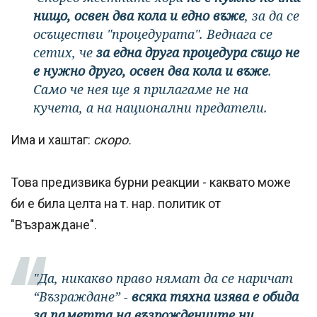
нищо, освен два кола и едно въже
, за да се
осъществи "процедурата". Веднага се
сетих, че
за една друга процедура също не
е нужно друго, освен два кола и въже
.
Само че нея ще я прилагаме не на
кучета, а на национални предатели.
Има и хаштаг:
скоро.
Това предизвика бурни реакции - каквато може
би е била целта на т. нар. политик от
"Възраждане".
"Да, никакво право нямат да се наричат
“Възраждане” -
всяка тяхна изява е обида
за паметта на възрожденците ни.