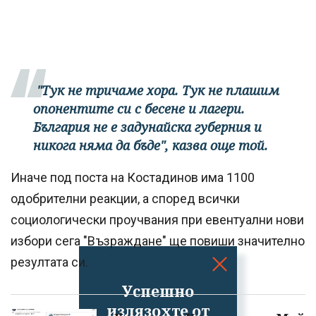
"Тук не тричаме хора. Тук не плашим
опонентите си с бесене и лагери.
България не е задунайска губерния и
никога няма да бъде", казва още той.
Иначе под поста на Костадинов има 1100
одобрителни реакции, а според всички
социологически проучвания при евентуални нови
избори сега "Възраждане" ще повиши значително
резултата си.
Успешно
излязохте от