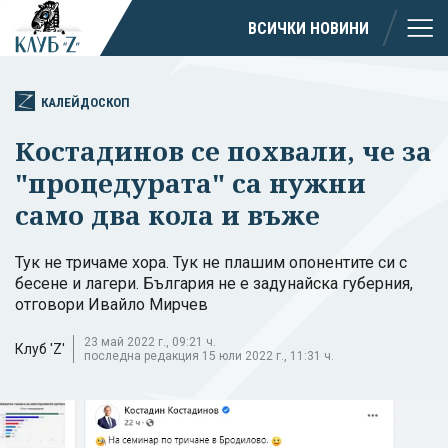
ВСИЧКИ НОВИНИ
КАЛЕЙДОСКОП
Костадинов се похвали, че за
"процедурата" са нужни
само два кола и въже
Тук не тричаме хора. Тук не плашим опонентите си с
бесене и лагери. България не е задунайска губерния,
отговори Ивайло Мирчев
23 май 2022 г., 09:21 ч.
Клуб 'Z'
последна редакция 15 юли 2022 г., 11:31 ч.