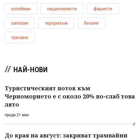
копейкин
националисти
фашисти
заплахи
тероризъм
бесене
тричане
НАЙ-НОВИ
Туристическият поток към
Черноморието е с около 20% по-слаб това
лято
преди 21 мин
До края на август: закриват трамвайни