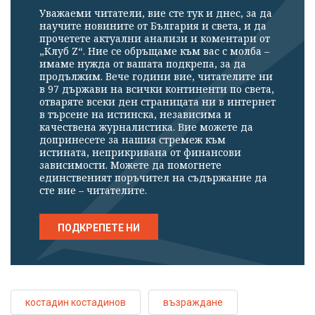
Уважаеми читатели, вие сте тук и днес, за да
научите новините от България и света, и да
прочетете актуални анализи и коментари от
„Клуб Z“. Ние се обръщаме към вас с молба –
имаме нужда от вашата подкрепа, за да
продължим. Вече години вие, читателите ни
в 97 държави на всички континенти по света,
отваряте всеки ден страницата ни в интернет
в търсене на истинска, независима и
качествена журналистика. Вие можете да
допринесете за нашия стремеж към
истината, неприкривана от финансови
зависимости. Можете да помогнете
единственият поръчител на съдържание да
сте вие – читателите.
ПОДКРЕПЕТЕ НИ
костадин костадинов
възраждане