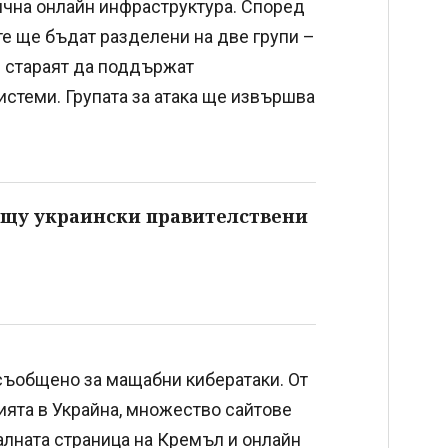
тична онлайн инфраструктура. Според
е ще бъдат разделени на две групи –
е стараят да поддържат
истеми. Групата за атака ще извършва
ещу украински правителствени
съобщено за мащабни кибератаки. От
зията в Украйна, множество сайтове
алната страница на Кремъл и онлайн