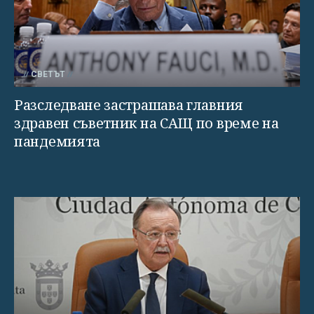
СВЕТЪТ
Разследване застрашава главния
здравен съветник на САЩ по време на
пандемията