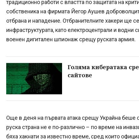
традиционно работи с властта по защитата на кри
собственика на фирмата Йегор Аушев доброволцит
отбрана и нападение. Отбранителните хакери ще с
инфраструктурата, като електроцентрали и водни с
военен дигитален шпионаж срещу руската армия.
Голяма кибератака ср
сайтове
Още в деня на първата атака срещу Украйна беше 
руска страна не е по-различно – по време на инва
бяха хакнати за известно време, сред които офици