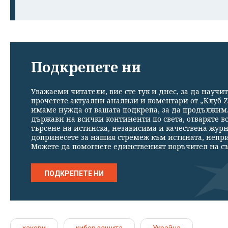
Подкрепете ни
Уважаеми читатели, вие сте тук и днес, за да научит
прочетете актуални анализи и коментари от „Клуб Z
имаме нужда от вашата подкрепа, за да продължим. 
държави на всички континенти по света, отваряте в
търсене на истинска, независима и качествена жур
допринесете за нашия стремеж към истината, непр
Можете да помогнете единственият поръчител на съ
ПОДКРЕПЕТЕ НИ
хакери
кибер защита
Украйна