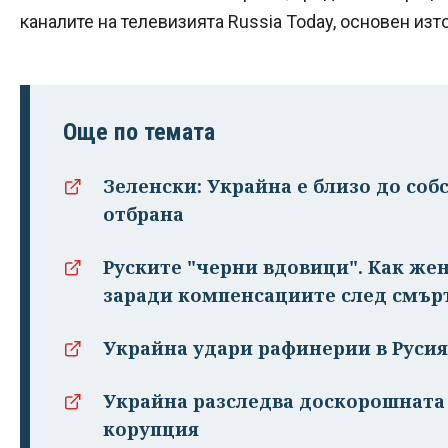
каналите на телевизията Russia Today, основен изт
Още по темата
Зеленски: Украйна е близо до со
отбрана
Руските "черни вдовици". Как же
заради компенсациите след смър
Украйна удари рафинерии в Русия
Украйна разследва доскорошната 
корупция