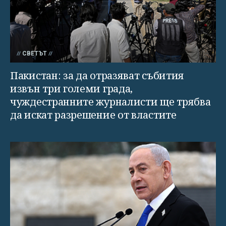
СВЕТЪТ
Пакистан: за да отразяват събития
извън три големи града,
чуждестранните журналисти ще трябва
да искат разрешение от властите