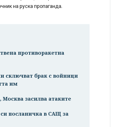
очник на руска пропаганда.
бствена противоракетна
ни сключват брак с войници
тта им
, Москва засилва атаките
си посланичка в САЩ за