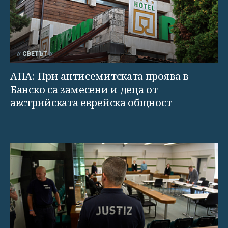
СВЕТЪТ
АПА: При антисемитската проява в
Банско са замесени и деца от
австрийската еврейска общност