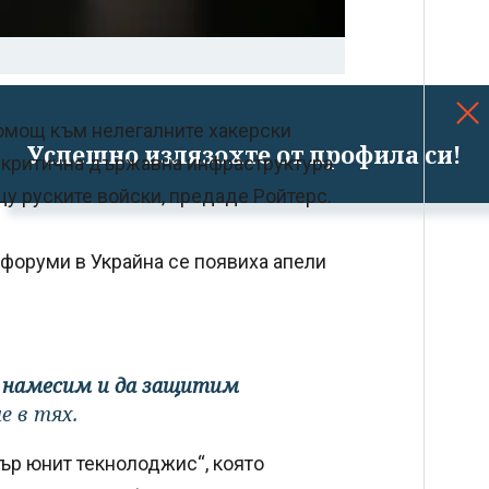
помощ към нелегалните хакерски
Успешно излязохте от профила си!
на критична държавна инфраструктура
у руските войски, предаде Ройтерс.
 форуми в Украйна се появиха апели
се намесим и да защитим
е в тях.
ър юнит текнолоджис“, която