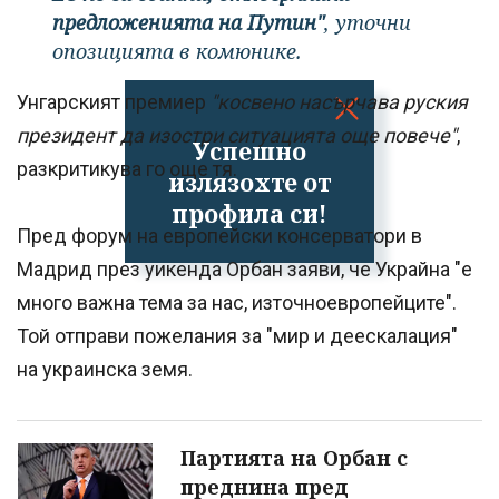
предложенията на Путин"
, уточни
опозицията в комюнике.
Унгарският премиер
"косвено насърчава руския
президент да изостри ситуацията още повече"
,
Успешно
разкритикува го още тя.
излязохте от
профила си!
Пред форум на европейски консерватори в
Мадрид през уикенда Орбан заяви, че Украйна "е
много важна тема за нас, източноевропейците".
Той отправи пожелания за "мир и деескалация"
на украинска земя.
Партията на Орбан с
преднина пред