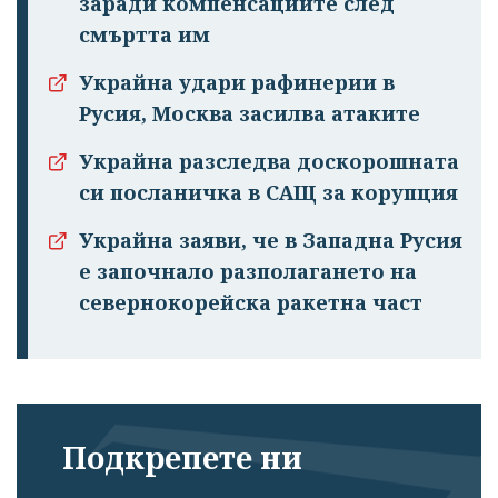
заради компенсациите след
смъртта им
Украйна удари рафинерии в
Русия, Москва засилва атаките
Украйна разследва доскорошната
си посланичка в САЩ за корупция
Украйна заяви, че в Западна Русия
е започнало разполагането на
севернокорейска ракетна част
Подкрепете ни