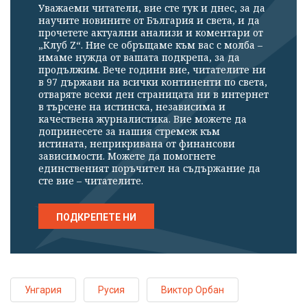
Уважаеми читатели, вие сте тук и днес, за да
научите новините от България и света, и да
прочетете актуални анализи и коментари от
„Клуб Z“. Ние се обръщаме към вас с молба –
имаме нужда от вашата подкрепа, за да
продължим. Вече години вие, читателите ни
в 97 държави на всички континенти по света,
отваряте всеки ден страницата ни в интернет
в търсене на истинска, независима и
качествена журналистика. Вие можете да
допринесете за нашия стремеж към
истината, неприкривана от финансови
зависимости. Можете да помогнете
единственият поръчител на съдържание да
сте вие – читателите.
ПОДКРЕПЕТЕ НИ
Унгария
Русия
Виктор Орбан