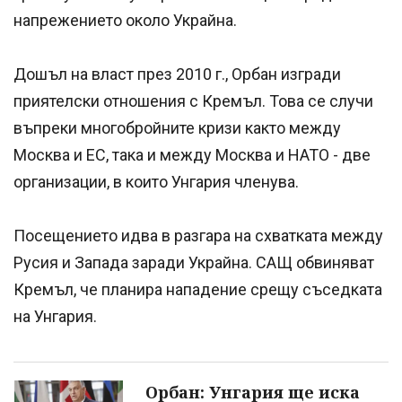
напрежението около Украйна.
Дошъл на власт през 2010 г., Орбан изгради
приятелски отношения с Кремъл. Това се случи
въпреки многобройните кризи както между
Москва и ЕС, така и между Москва и НАТО - две
организации, в които Унгария членува.
Посещението идва в разгара на схватката между
Русия и Запада заради Украйна. САЩ обвиняват
Кремъл, че планира нападение срещу съседката
на Унгария.
Орбан: Унгария ще иска