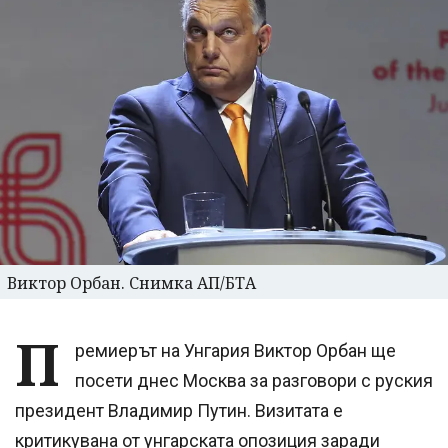
Виктор Орбан. Снимка АП/БТА
П
ремиерът на Унгария Виктор Орбан ще
посети днес Москва за разговори с руския
президент Владимир Путин. Визитата е
критикувана от унгарската опозиция заради