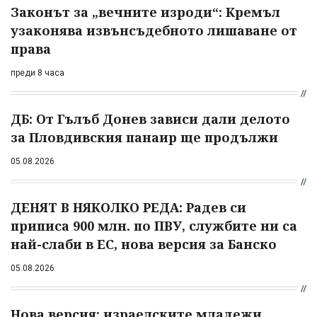
Законът за „вечните изроди“: Кремъл
узаконява извънсъдебното лишаване от
права
преди 8 часа
ДБ: От Гълъб Донев зависи дали делото
за Пловдивския панаир ще продължи
05.08.2026
ДЕНЯТ В НЯКОЛКО РЕДА: Радев си
приписа 900 млн. по ПВУ, службите ни са
най-слаби в ЕС, нова версия за Банско
05.08.2026
Нова версия: израелските младежи