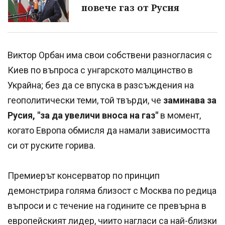
повече газ от Русия
Виктор Орбан има свои собствени разногласия с
Киев по въпроса с унгарското малцинство в
Украйна; без да се впуска в разсъждения на
геополитически теми, той твърди, че
заминава за
Русия, "за да увеличи вноса на газ"
в момент,
когато Европа обмисля да намали зависимостта
си от руските горива.
Премиерът консерватор по принцип
демонстрира голяма близост с Москва по редица
въпроси и с течение на годините се превърна в
европейският лидер, чиито нагласи са най-близки