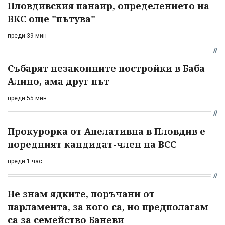
Пловдивския панаир, определението на
ВКС още "пътува"
преди 39 мин
Събарят незаконните постройки в Баба
Алино, ама друг път
преди 55 мин
Прокурорка от Апелативна в Пловдив е
поредният кандидат-член на ВСС
преди 1 час
Не знам ядките, поръчани от
парламента, за кого са, но предполагам
са за семейство Баневи