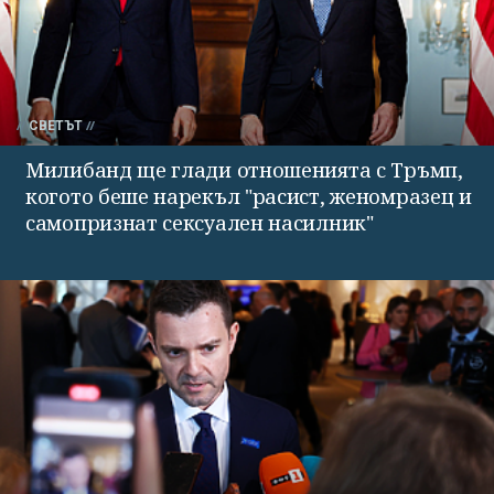
СВЕТЪТ
Милибанд ще глади отношенията с Тръмп,
когото беше нарекъл "расист, женомразец и
самопризнат сексуален насилник"