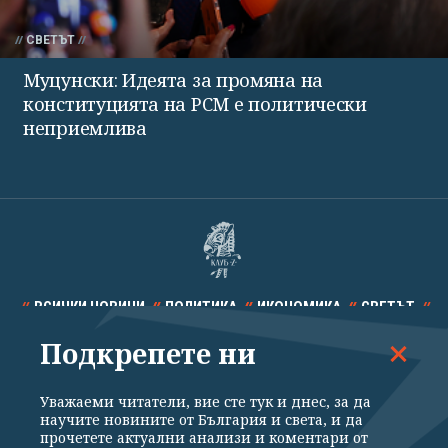
СВЕТЪТ
Муцунски: Идеята за промяна на
конституцията на РСМ е политически
неприемлива
ВСИЧКИ НОВИНИ
ПОЛИТИКА
ИКОНОМИКА
СВЕТЪТ
Подкрепете ни
СПОРТ
КУЛТУРА
ТЕХНОЛОГИИ
КАЛЕЙДОСКОП
МНЕНИЯ
Уважаеми читатели, вие сте тук и днес, за да
научите новините от България и света, и да
прочетете актуални анализи и коментари от