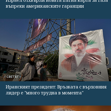
Израел отхвърли новата пътна карта за Газа
въпреки американските гаранции
СВЕТЪТ
Иранският президент: Връзката с върховния
лидер е "много трудна в момента"