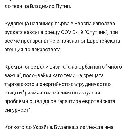
до тези на Владимир Путин.
Будапеща например първа в Европа използва
руската ваксина срещу COVID-19 "Спутник", при
все че препаратът не е признат от Европейската
агенция по лекарствата.
Кремъл определи визитата на Орбан като "много
важна", посочвайки като теми на срещата
търговското и енергийното сътрудничество,
също и "размяна на мнения по актуални
проблеми с цел да се гарантира европейската
сигурност".
Колкото до Украйна, Будапеща изглежда има