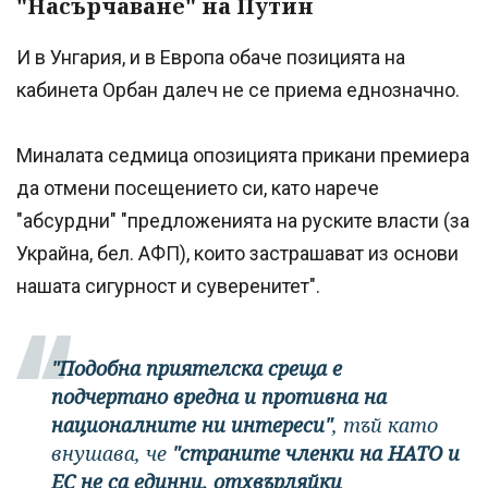
"Насърчаване" на Путин
И в Унгария, и в Европа обаче позицията на
кабинета Орбан далеч не се приема еднозначно.
Миналата седмица опозицията прикани премиера
да отмени посещението си, като нарече
"абсурдни" "предложенията на руските власти (за
Украйна, бел. АФП), които застрашават из основи
нашата сигурност и суверенитет".
"Подобна приятелска среща е
подчертано вредна и противна на
националните ни интереси"
, тъй като
внушава, че
"страните членки на НАТО и
ЕС не са единни, отхвърляйки