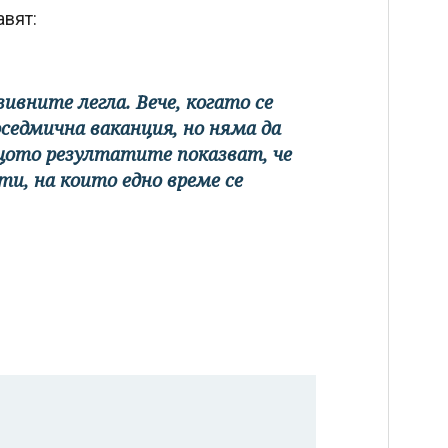
авят:
ивните легла. Вече, когато се
оседмична ваканция, но няма да
щото резултатите показват, че
ти, на които едно време се