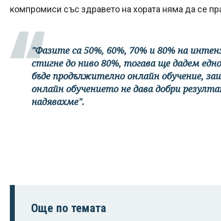
компромиси със здравето на хората няма да се пр
"Фазите са 50%, 60%, 70% и 80% на интенз
стигне до ниво 80%, тогава ще дадем едн
бъде продължително онлайн обучение, за
онлайн обучението не дава добри резулта
надявахме".
Още по темата