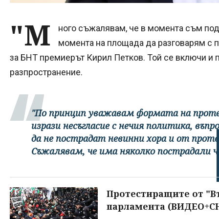
"М
ного съжалявам, че в момента съм под 
момента на площада да разговарям с п
за БНТ премиерът Кирил Петков. Той се включи и 
разпространение.
"По принцип уважавам формата на протес
изрази несъгласие с нечия политика, въп
да не пострадат невинни хора и от прот
Съжалявам, че има няколко пострадали чо
Протестиращите от "
парламента (ВИДЕО+