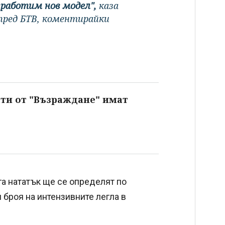
 изработим нов модел",
каза
пред БТВ, коментирайки
тати от "Възраждане" имат
га нататък ще се определят по
 броя на интензивните легла в