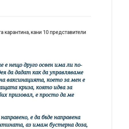
та карантина, кани 10 представители
 е нещо друго освен има ли по-
я да дадат как да управляваме
на ваксинацията, което за мен е
ащата криза, която идва за
бих призовал, е просто да ме
 направено, е да бъде направена
нтината, аз имам бустерна доза,