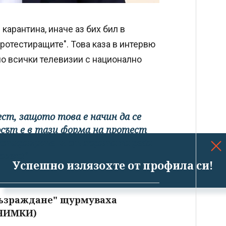
карантина, иначе аз бих бил в
ротестиращите". Това каза в интервю
по всички телевизии с национално
т, защото това е начин да се
росът е в тази форма на протест
естиращите, и от хората на реда.
века".
Успешно излязохте от профила си!
Възраждане" щурмуваха
СНИМКИ)