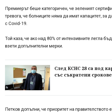
Премиерът беше категоричен, че зеленият сертифи
тревога, че болниците няма да имат капацитет, за 
с Covid-19.
Той каза, че ако над 80% от интензивните легла бъ
взети допълнителни мерки.
След КСНС 28 са под ка
със съкратени срокове
Петков допълни, че приоритет на правителството е