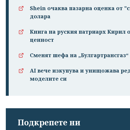
Shein очаква пазарна оценка от "
долара
Книга на руския патриарх Кирил 
ценност
Сменят шефа на „Булгартрансгаз
AI вече изкупува и унищожава ред
моделите си
Подкрепете ни