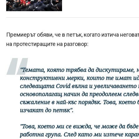
Премиерът обяви, че в петък, когато изтича негова
на протестиращите на разговор:
"Темата, която трябва да дискутираме, не
конструктивни мерки, които те имат иде
следващата Covid вълна и увеличаването 
основополагащ начин да преодолеем следв
съжаление в най-къс порядък. Това, което 
изчакат до петък".
"Това, което ми се вижда, че може да бъде
работна група. След като ми изтече кара