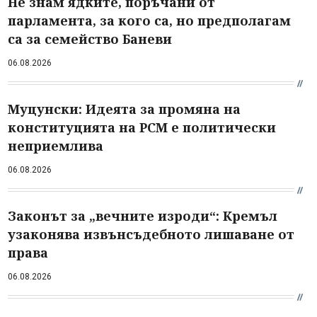
Не знам ядките, поръчани от
парламента, за кого са, но предполагам
са за семейство Баневи
06.08.2026
Муцунски: Идеята за промяна на
конституцията на РСМ е политически
неприемлива
06.08.2026
Законът за „вечните изроди“: Кремъл
узаконява извънсъдебното лишаване от
права
06.08.2026