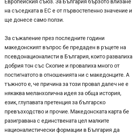
Европейския съюз. За България бързото влизане
на съседката в ЕС е от първостепенно значение и
ще донесе само ползи.
За съжаление през последните години
македонският въпрос бе предаден в ръцете на
псевдонационалисти в България, които развалиха
добрия тон със Скопие и провалиха много от
постигнатото в отношенията ни с македонците. А
тъжното е, че причина за този провал далеч не е
някаква меланхолична идея за обща история,
език, глупавата претенция за българско
превъзходство и прочие. Македонската карта бе
разигравана с единствената цел малките
националистически формации в България да