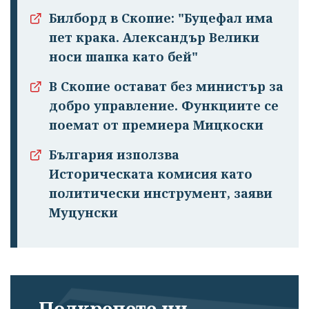
Билборд в Скопие: "Буцефал има
пет крака. Александър Велики
носи шапка като бей"
В Скопие остават без министър за
добро управление. Функциите се
поемат от премиера Мицкоски
България използва
Историческата комисия като
политически инструмент, заяви
Муцунски
Подкрепете ни