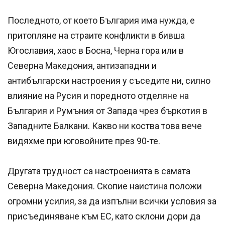
Последното, от което България има нужда, е
притопляне на страите конфликти в бивша
Югославия, хаос в Босна, Черна гора или в
Северна Македония, антизападни и
антибългарски настроения у съседите ни, силно
влияние на Русия и поредното отделяне на
България и Румъния от Запада чрез бъркотия в
Западните Балкани. Какво ни коства това вече
видяхме при юговойните през 90-те.
Другата трудност са настроенията в самата
Северна Македония. Скопие наистина положи
огромни усилия, за да изпълни всички условия за
присъединяване към ЕС, като склони дори да