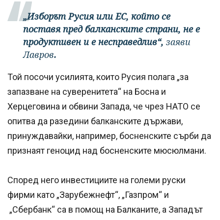
„Изборът Русия или ЕС, който се
поставя пред балканските страни, не е
продуктивен и е несправедлив“,
заяви
Лавров
.
Той посочи усилията, които Русия полага „за
запазване на суверенитета“ на Босна и
Херцеговина и обвини Запада, че чрез НАТО се
опитва да разедини балканските държави,
принуждавайки, например, босненските сърби да
признаят геноцид над босненските мюсюлмани.
Според него инвестициите на големи руски
фирми като „Зарубежнефт“, „Газпром“ и
„Сбербанк“ са в помощ на Балканите, а Западът