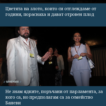
Цветята на злото, които си отглеждаме от
години, пораснаха и дават отровен плод
МНЕНИЯ
Не знам ядките, поръчани от парламента, за
кого са, но предполагам са за семейство
Баневи