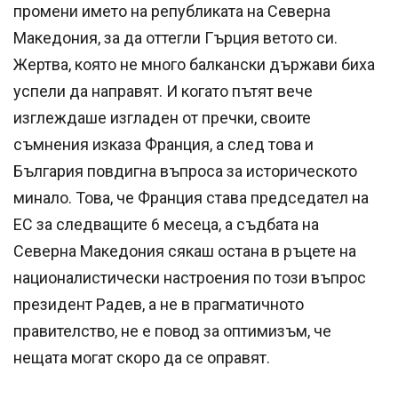
промени името на републиката на Северна
Македония, за да оттегли Гърция ветото си.
Жертва, която не много балкански държави биха
успели да направят. И когато пътят вече
изглеждаше изгладен от пречки, своите
съмнения изказа Франция, а след това и
България повдигна въпроса за историческото
минало. Това, че Франция става председател на
ЕС за следващите 6 месеца, а съдбата на
Северна Македония сякаш остана в ръцете на
националистически настроения по този въпрос
президент Радев, а не в прагматичното
правителство, не е повод за оптимизъм, че
нещата могат скоро да се оправят.