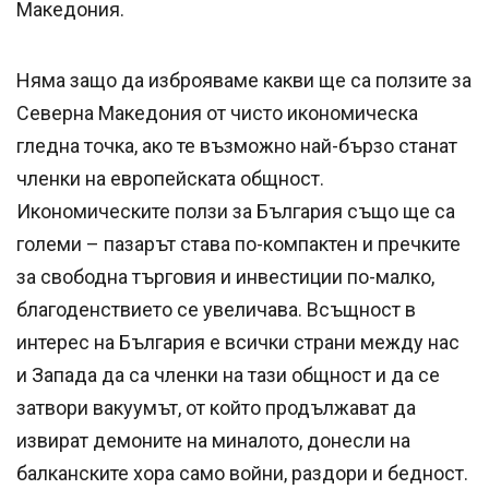
Македония.
Няма защо да изброяваме какви ще са ползите за
Северна Македония от чисто икономическа
гледна точка, ако те възможно най-бързо станат
членки на европейската общност.
Икономическите ползи за България също ще са
големи – пазарът става по-компактен и пречките
за свободна търговия и инвестиции по-малко,
благоденствието се увеличава. Всъщност в
интерес на България е всички страни между нас
и Запада да са членки на тази общност и да се
затвори вакуумът, от който продължават да
извират демоните на миналото, донесли на
балканските хора само войни, раздори и бедност.