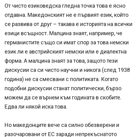
От чисто езиковедска гледна точка това е ясно
отдавна. Македонският не е първият език, който
се развива от друг – такава е историята на всички
езици всъщност. Малцина знаят, например, че
германистите също си имат спор за това немски
език ли е австрийският немски или е диалектна
форма. А малцина знаят за това, защото тези
дискусии са си чисто научни и никога (след 1938
година) не са смесвани с политиката. Когато
подобни дискусии станат политически, бързо
можем да се върнем към годината в скобите.
Едва ли някой иска това.
Но македонците вече са силно обезверени и
разочаровани от ЕС заради непрекъснатото