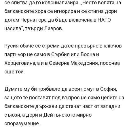
се опитва да го колониализира. „Често волята на
балканските хора се игнорира и се стигна дори
дотам Черна гора да бъде включена в НАТО
насила“, твърди Лавров.
Русия обаче се стреми да се превърне в ключов
партньор не само в Сърбия или Босна и
Херцеговина, а и в Северна Македония, посочва
още той.
Думите му би трябвало да всеят смут в София,
защото те поставят под въпрос не само целите на
балканските държави да станат част от западни
съюзи, а дори и Дейтънското мирно
споразумение.