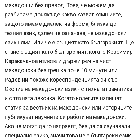
македонци без превод. Това, че можем да
разбираме донякъде какво казват комшиите,
защото имаме диалектна форма, близка до
техния език, далеч не означава, че македонски
език няма. Или че е същият като българският. Ще
стане същият като българският, когато Красимир
Каракачанов излезе и държи реч на чист
македонски без грешка поне 10 минути или
Радев ни покаже кореспонденцията си със
Скопие на македонски език - с тяхната граматика
и с тяхната лексика. Когато колегите напишат
статия за вестник на македонски или историците
публикуват научните си работи на македонски.
Ако не могат да го направят, без да са изучавали
специално езика, значи това не е български език.