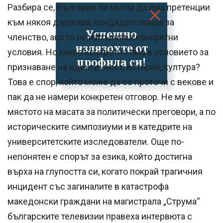
Разбира се, България би могла да има претенции
към някоя държава, кандидатстваща за
Успешно
членство, ако тя не изпълнява конкретни
излязохте от
условия. Но какво конкретно има в условието за
профила си!
признаване на идентичност, история, култура?
Това е спор, който може да се проточи с векове и
пак да не намери конкретен отговор. Не му е
мястото на масата за политически преговори, а по
историческите симпозиуми и в катедрите на
университетските изследователи. Още по-
непонятен е спорът за езика, който достигна
върха на глупостта си, когато покрай трагичния
инцидент със загиналите в катастрофа
македонски граждани на магистрала „Струма“
българските телевизии правеха интервюта с