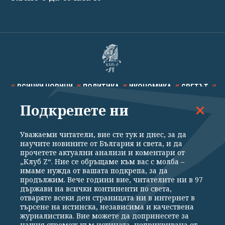
ВСИЧКИ НОВИНИ
ПОЛИТИКА
ИКОНОМИКА
СВЕТЪТ
Подкрепете ни
СПОРТ
КУЛТУРА
ТЕХНОЛОГИИ
КАЛЕЙДОСКОП
МНЕНИЯ
Уважаеми читатели, вие сте тук и днес, за да
научите новините от България и света, и да
прочетете актуални анализи и коментари от
„Клуб Z“. Ние се обръщаме към вас с молба –
имаме нужда от вашата подкрепа, за да
продължим. Вече години вие, читателите ни в 97
Общи условия
Политика за поверителност
държави на всички континенти по света,
отваряте всеки ден страницата ни в интернет в
Реклама
Партньори
Контакти
За Клуб Z
търсене на истинска, независима и качествена
Екип
Подкрепете ни
журналистика. Вие можете да допринесете за
нашия стремеж към истината, неприкривана от