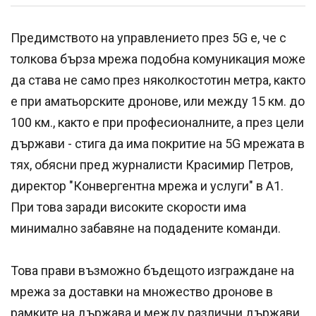
Предимството на управлението през 5G е, че с
толкова бърза мрежа подобна комуникация може
да става не само през няколкостотин метра, както
е при аматьорските дронове, или между 15 км. до
100 км., както е при професионалните, а през цели
държави - стига да има покритие на 5G мрежата в
тях, обясни пред журналисти Красимир Петров,
директор "Конвергентна мрежа и услуги" в А1.
При това заради високите скорости има
минимално забавяне на подадените команди.
Това прави възможно бъдещото изграждане на
мрежа за доставки на множество дронове в
рамките на държава и между различни държави