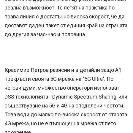
реална възможност. Те летят на практика по
права линия с достатъчно висока скорост, че да
доставят даден пакет от единия край на страната
до другия за час-час и половина.
Красимир Петров разясни и в детайли защо А1
прекръсти своята 5G мрежа на "5G Ultra". По
негови думи, множество оператори използват
DSS технологията - Dynamic Spectrum Sharing, или
съществуване на 5G и 4G на споделени честоти.
Това води до малко по-висока скорост от старата
4G мрежа, но не е пълноценна мрежа от пето
поколение.