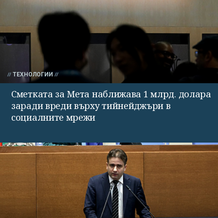
ТЕХНОЛОГИИ
Сметката за Мета наближава 1 млрд. долара
заради вреди върху тийнейджъри в
социалните мрежи