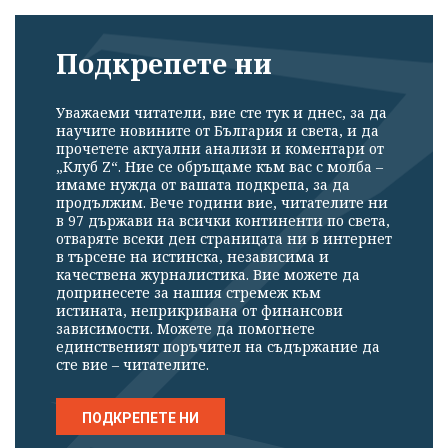
Подкрепете ни
Уважаеми читатели, вие сте тук и днес, за да
научите новините от България и света, и да
прочетете актуални анализи и коментари от
„Клуб Z“. Ние се обръщаме към вас с молба –
имаме нужда от вашата подкрепа, за да
продължим. Вече години вие, читателите ни
в 97 държави на всички континенти по света,
отваряте всеки ден страницата ни в интернет
в търсене на истинска, независима и
качествена журналистика. Вие можете да
допринесете за нашия стремеж към
истината, неприкривана от финансови
зависимости. Можете да помогнете
единственият поръчител на съдържание да
сте вие – читателите.
ПОДКРЕПЕТЕ НИ