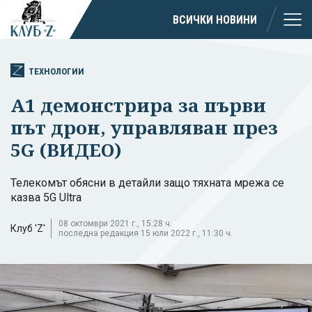
ВСИЧКИ НОВИНИ
ТЕХНОЛОГИИ
A1 демонстрира за първи
път дрон, управляван през
5G (ВИДЕО)
Телекомът обясни в детайли защо тяхната мрежа се
казва 5G Ultra
08 октомври 2021 г., 15:28 ч.
Клуб 'Z'
последна редакция 15 юли 2022 г., 11:30 ч.