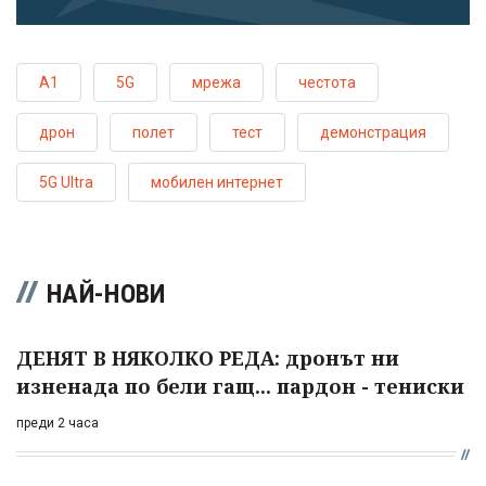
А1
5G
мрежа
честота
дрон
полет
тест
демонстрация
5G Ultra
мобилен интернет
НАЙ-НОВИ
ДЕНЯТ В НЯКОЛКО РЕДА: дронът ни
изненада по бели гащ... пардон - тениски
преди 2 часа