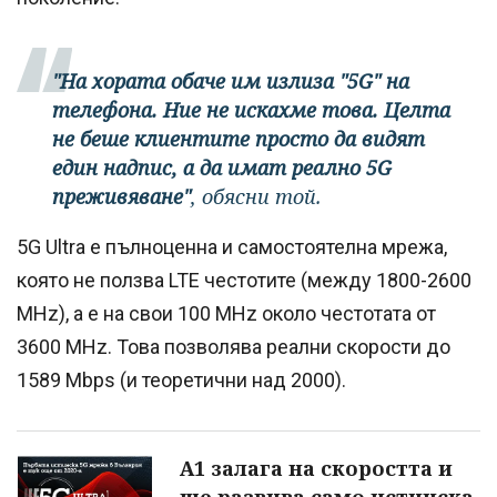
"На хората обаче им излиза "5G" на
телефона. Ние не искахме това. Целта
не беше клиентите просто да видят
един надпис, а да имат реално 5G
преживяване"
, обясни той.
5G Ultra е пълноценна и самостоятелна мрежа,
която не ползва LTE честотите (между 1800-2600
MHz), а е на свои 100 MHz около честотата от
3600 MHz. Това позволява реални скорости до
1589 Mbps (и теоретични над 2000).
А1 залага на скоростта и