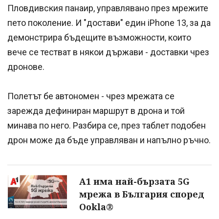
Пловдивския панаир, управлявано през мрежите
пето поколение. И "достави" един iPhone 13, за да
демонстрира бъдещите възможности, които
вече се тестват в някои държави - доставки чрез
дронове.
Полетът бе автономен - чрез мрежата се
зарежда дефиниран маршрут в дрона и той
минава по него. Разбира се, през таблет подобен
дрон може да бъде управляван и напълно ръчно.
A1 има най-бързата 5G
мрежа в България според
Ookla®