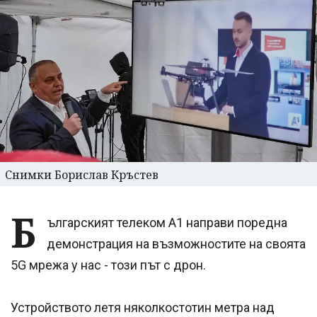
Снимки Борислав Кръстев
Б
ългарският телеком А1 направи поредна
демонстрация на възможностите на своята
5G мрежа у нас - този път с дрон.
Устройството летя няколкостотин метра над