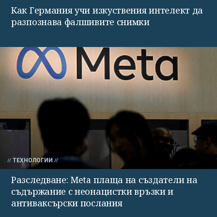
Как Германия учи изкуствения интелект да
разпознава фалшивите снимки
ТЕХНОЛОГИИ
Разследване: Meta плаща на създатели на
съдържание с неонацистки връзки и
антиваксърски послания