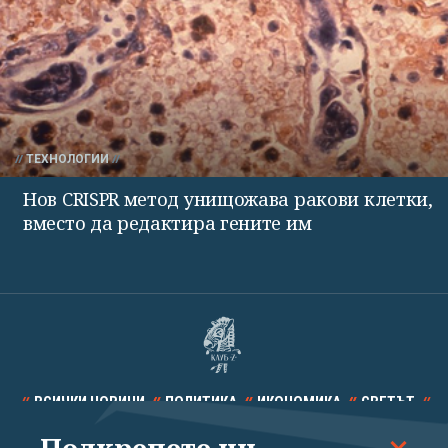
ТЕХНОЛОГИИ
Нов CRISPR метод унищожава ракови клетки,
вместо да редактира гените им
ВСИЧКИ НОВИНИ
ПОЛИТИКА
ИКОНОМИКА
СВЕТЪТ
СПОРТ
КУЛТУРА
ТЕХНОЛОГИИ
КАЛЕЙДОСКОП